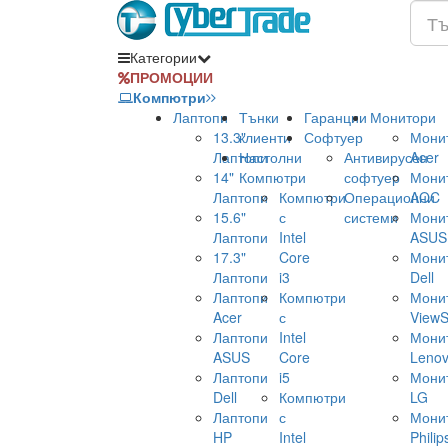
Категории
ПРОМОЦИИ
Компютри
Лаптопи
Тънки
Гаранции
Монитори
13.3"
клиенти
Софтуер
Мони
Лаптопи
Настолни
Антивирусен
Acer
14"
Компютри
софтуер
Мони
Лаптопи
Компютри
Операционни
AOC
15.6"
с
системи
Мони
Лаптопи
Intel
ASUS
17.3"
Core
Мони
Лаптопи
i3
Dell
Лаптопи
Компютри
Мони
Acer
с
ViewS
Лаптопи
Intel
Мони
ASUS
Core
Leno
Лаптопи
i5
Мони
Dell
Компютри
LG
Лаптопи
с
Мони
HP
Intel
Philip