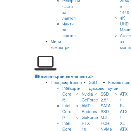
Резервни
2560
части
×
за
1440
лаптоп
4K
Чанти
UHD
за
Мони
лаптоп
Аксе
Мини
за
компютри
мони
Компютърни компоненти
Процесори
Видео
SSD
Компютърн
Intel
карти
Дискове
кутии
Core
Nvidia
SSD
ATX
i5
GeForce
2.5"
/
Intel
AMD
SATA
E-
Core
Radeon
SSD
ATX
i7
GeForce
М.2
/
Intel
RTX
PCIe
XL-
Core
40
NVMe
ATX