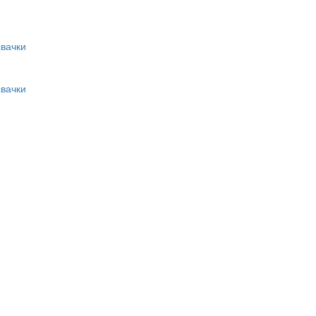
вачки
вачки
и