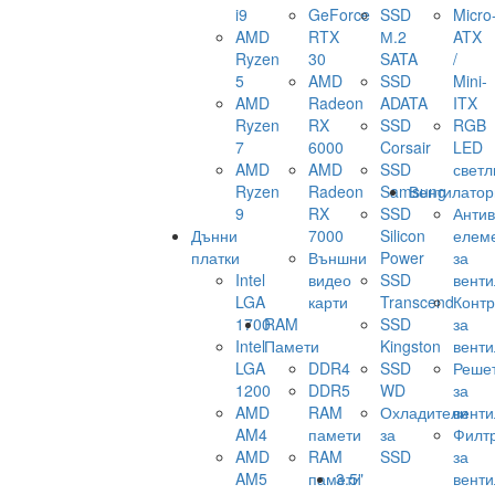
i9
GeForce
SSD
Micro
AMD
RTX
М.2
ATX
Ryzen
30
SATA
/
5
AMD
SSD
Mini-
AMD
Radeon
ADATA
ITX
Ryzen
RX
SSD
RGB
7
6000
Corsair
LED
AMD
AMD
SSD
светл
Ryzen
Radeon
Samsung
Вентилатор
9
RX
SSD
Анти
Дънни
7000
Silicon
елем
платки
Външни
Power
за
Intel
видео
SSD
венти
LGA
карти
Transcend
Конт
1700
RAM
SSD
за
Intel
Памети
Kingston
венти
LGA
DDR4
SSD
Реше
1200
DDR5
WD
за
AMD
RAM
Охладители
венти
AM4
памети
за
Филт
AMD
RAM
SSD
за
AM5
памети
3.5"
венти