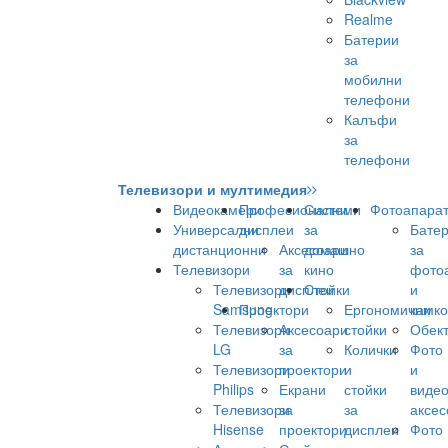
Realme
Батерии
за
мобилни
телефони
Калъфи
за
телефони
Телевизори и мултимедия
Видеокамери
Професионални
Системи
Фотоапара
Универсални
дисплеи
за
Бате
дистанционни
Аксесоари
домашно
за
Телевизори
за
кино
фото
Телевизори
дисплеи
Стойки
и
Samsung
Проектори
Ергономични
камк
Телевизори
Аксесоари
стойки
Обек
LG
за
Колички
Фото
Телевизори
проектори
и
и
Philips
Екрани
стойки
виде
Телевизори
за
за
аксес
Hisense
проектори
дисплеи
Фото