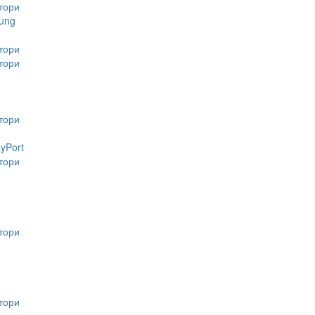
тори
ung
тори
тори
тори
ayPort
тори
тори
тори