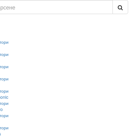
тори
тори
тори
тори
тори
onic
тори
vo
тори
тори
s