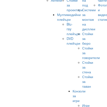
Антени
Стойки
на
чанти
за
под
Фото
проектори
Системи
и
Мултимедийни
за
виде
плейъри
монтаж
стати
Blu-
на
ray
дисплеи
плейъри
Стойки
DVD
за
плейъри
бюро
Стойки
за
говорители
Стойки
за
стена
Стойки
за
таван
Конзоли
за
игри
Игри