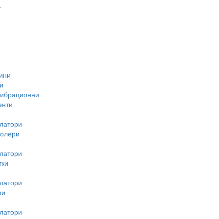
-
ини
и
вибрационни
енти
латори
ролери
латори
тки
латори
ри
латори