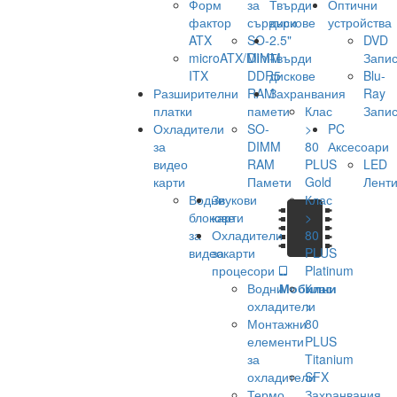
Форм
за
Твърди
Оптични
фактор
сървъри
дискове
устройства
ATX
SO-
2.5"
DVD
microATX/Mini-
DIMM
Твърди
Запис
ITX
DDR5
дискове
Blu-
Разширителни
RAM
Захранвания
Ray
платки
памети
Клас
Запис
Охладители
SO-
>
PC
за
DIMM
80
Аксесоари
видео
RAM
PLUS
LED
карти
Памети
Gold
Лент
Водни
Звукови
Клас
блокове
карти
>
за
Охладители
80
видеокарти
за
PLUS
процесори
Platinum
Водни
Мобилни
Клас
охладители
>
Монтажни
80
елементи
PLUS
за
Titanium
охладители
SFX
Термо
Захранвания