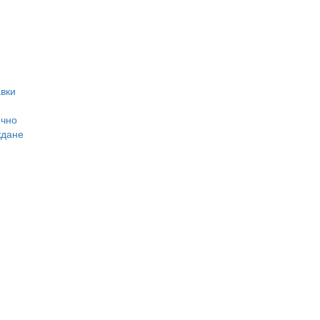
вки
ично
ждане