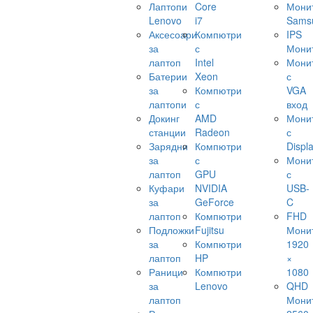
Лаптопи
Core
Мони
Lenovo
i7
Sams
Аксесоари
Компютри
IPS
за
с
Мони
лаптоп
Intel
Мони
Батерии
Xeon
с
за
Компютри
VGA
лаптопи
с
вход
Докинг
AMD
Мони
станции
Radeon
с
Зарядни
Компютри
Displ
за
с
Мони
лаптоп
GPU
с
Куфари
NVIDIA
USB-
за
GeForce
C
лаптоп
Компютри
FHD
Подложки
Fujitsu
Мони
за
Компютри
1920
лаптоп
HP
×
Раници
Компютри
1080
за
Lenovo
QHD
лаптоп
Мони