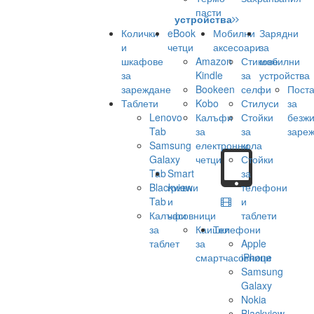
пасти
устройства
Колички
eBook
Мобилни
Зарядни
и
четци
аксесоари
за
шкафове
Amazon
Стикове
мобилни
за
Kindle
за
устройства
зареждане
Bookeen
селфи
Поста
Таблети
Kobo
Стилуси
за
Lenovo
Калъфи
Стойки
безж
Tab
за
за
заре
Samsung
електронни
кола
Galaxy
четци
Стойки
Tab
Smart
за
Blackview
гривни
телефони
Tab
и
и
Калъфи
часовници
таблети
за
Каишки
Телефони
таблет
за
Apple
смартчасовници
iPhone
Samsung
Galaxy
Nokia
Blackview