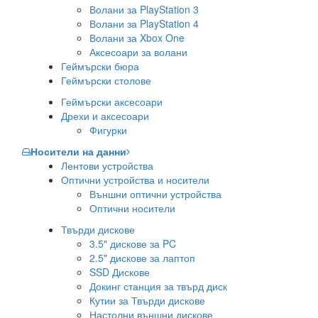
Волани за PlayStation 3
Волани за PlayStation 4
Волани за Xbox One
Аксесоари за волани
Геймърски бюра
Геймърски столове
Геймърски аксесоари
Дрехи и аксесоари
Фигурки
Носители на данни
Лентови устройства
Оптични устройства и носители
Външни оптични устройства
Оптични носители
Твърди дискове
3.5" дискове за PC
2.5" дискове за лаптоп
SSD Дискове
Докинг станция за твърд диск
Кутии за Твърди дискове
Настолни външни дискове