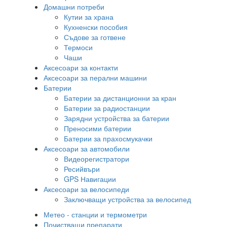
Домашни потреби
Кутии за храна
Кухненски пособия
Съдове за готвене
Термоси
Чаши
Аксесоари за контакти
Аксесоари за перални машини
Батерии
Батерии за дистанционни за кран
Батерии за радиостанции
Зарядни устройства за батерии
Преносими батерии
Батерии за прахосмукачки
Аксесоари за автомобили
Видеорегистратори
Ресийвъри
GPS Навигации
Аксесоари за велосипеди
Заключващи устройства за велосипед
Метео - станции и термометри
Почистващи препарати