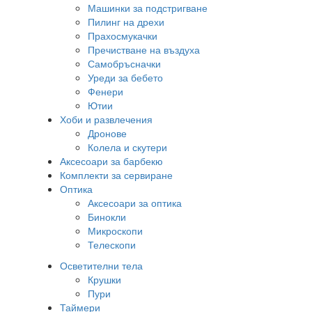
Машинки за подстригване
Пилинг на дрехи
Прахосмукачки
Пречистване на въздуха
Самобръсначки
Уреди за бебето
Фенери
Ютии
Хоби и развлечения
Дронове
Колела и скутери
Аксесоари за барбекю
Комплекти за сервиране
Оптика
Аксесоари за оптика
Бинокли
Микроскопи
Телескопи
Осветителни тела
Крушки
Пури
Таймери