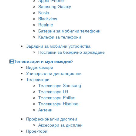
Apple iPhone
Samsung Galaxy
Nokia
Blackview
Realme
Батерии за мобилни телефони
Калъфи за телефони
Зарядни за мобилни устройства
Поставки за безжично зареждане
Телевизори и мултимедия
Видеокамери
Универсални дистанционни
Телевизори
Телевизори Samsung
Телевизори LG
Телевизори Philips
Телевизори Hisense
Антени
Професионални дисплеи
Аксесоари за дисплеи
Проектори