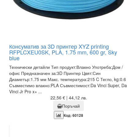
Консуматив за 3D принтер XYZ printing
RFPLCXEU0SK, PLA, 1.75 mm, 600 gr, Sky
blue
Технически детайли Тип продукт:Влакно Употреба:Дом /
офис Предназначен за:3D Принтер Цвят:Син
Диаметър:1.75 мм Макс. температура:215 C Тегло, kg:0.6
Съвместимо влакно:PLA Съвместимост:Da Vinci Super, Da
Vinci Jr Pro x+ ...
22,56 € | 44,12 лв.
Поръчай
Код: 60128