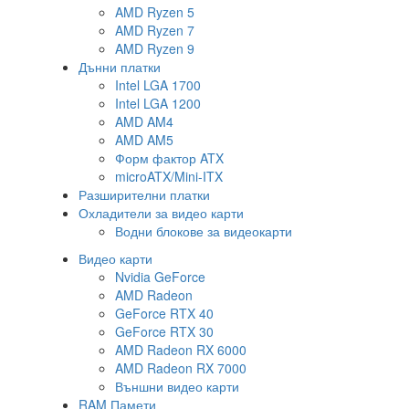
AMD Ryzen 5
AMD Ryzen 7
AMD Ryzen 9
Дънни платки
Intel LGA 1700
Intel LGA 1200
AMD AM4
AMD AM5
Форм фактор ATX
microATX/Mini-ITX
Разширителни платки
Охладители за видео карти
Водни блокове за видеокарти
Видео карти
Nvidia GeForce
AMD Radeon
GeForce RTX 40
GeForce RTX 30
AMD Radeon RX 6000
AMD Radeon RX 7000
Външни видео карти
RAM Памети