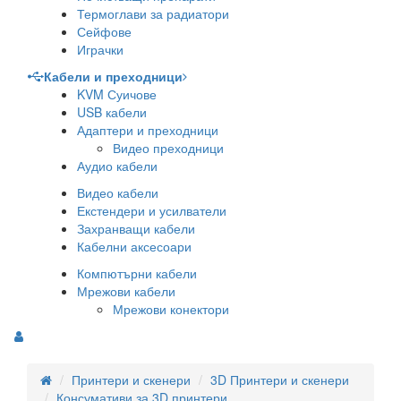
Термоглави за радиатори
Сейфове
Играчки
Кабели и преходници
KVM Суичове
USB кабели
Адаптери и преходници
Видео преходници
Аудио кабели
Видео кабели
Екстендери и усилватели
Захранващи кабели
Кабелни аксесоари
Компютърни кабели
Мрежови кабели
Мрежови конектори
Принтери и скенери
3D Принтери и скенери
Консумативи за 3D принтери