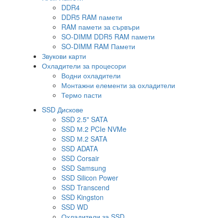
DDR4
DDR5 RAM памети
RAM памети за сървъри
SO-DIMM DDR5 RAM памети
SO-DIMM RAM Памети
Звукови карти
Охладители за процесори
Водни охладители
Монтажни елементи за охладители
Термо пасти
SSD Дискове
SSD 2.5" SATA
SSD М.2 PCIe NVMe
SSD М.2 SATA
SSD ADATA
SSD Corsair
SSD Samsung
SSD Silicon Power
SSD Transcend
SSD Kingston
SSD WD
Охладители за SSD