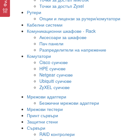
Точки за достъп Zyxel
Рутери
Опции и лицензи за рутери/комутатори
Кабелни системи
Комуникационни шкафове - Rack
Аксесоари за шкафове
Пач панели
Разпределители на напрежение
Комутатори
Cisco суичове
HPE суичове
Netgear суичове
Ubiquiti суичове
ZyXEL суичове
Мрежови адаптери
Безжични мрежови адаптери
Мрежови тестери
Принт сървъри
Защитни стени
Сървъри
RAID контролери