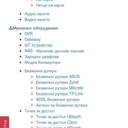
Четци на карти
Аудио касети
Видео касети
Мрежово оборудване
DVR
Gateway
IoT Устройства
NAS - Мрежови дискови масиви
Зарядни шкафове
Медиа Конвертори
Безжични рутери
Безжични рутери ASUS
Безжични рутери Zyxel
Безжични рутери Mikrotik
Безжични рутери TP-Link
ADSL Безжични рутери
Антени за безжични рутери
Точки за достъп
Точки за достъп Ubiquiti
Точки за достъп Cisco
Филтър
Точки за достъп Mikrotik