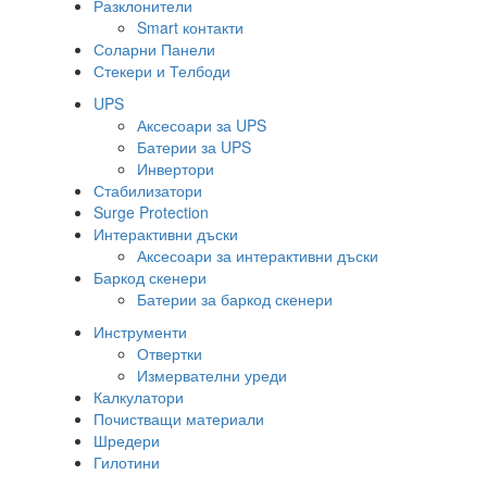
Разклонители
Smart контакти
Соларни Панели
Стекери и Телбоди
UPS
Аксесоари за UPS
Батерии за UPS
Инвертори
Стабилизатори
Surge Protection
Интерактивни дъски
Аксесоари за интерактивни дъски
Баркод скенери
Батерии за баркод скенери
Инструменти
Отвертки
Измервателни уреди
Калкулатори
Почистващи материали
Шредери
Гилотини