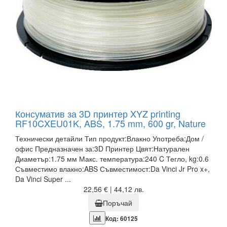
Консуматив за 3D принтер XYZ printing
RF10CXEU01K, ABS, 1.75 mm, 600 gr, Nature
Технически детайли Тип продукт:Влакно Употреба:Дом /
офис Предназначен за:3D Принтер Цвят:Натурален
Диаметър:1.75 мм Макс. температура:240 C Тегло, kg:0.6
Съвместимо влакно:ABS Съвместимост:Da Vinci Jr Pro x+,
Da Vinci Super ...
22,56 € | 44,12 лв.
Поръчай
Код: 60125