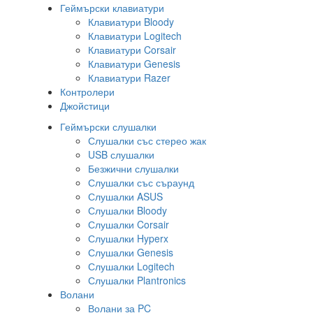
Геймърски клавиатури
Клавиатури Bloody
Клавиатури Logitech
Клавиатури Corsair
Клавиатури Genesis
Клавиатури Razer
Контролери
Джойстици
Геймърски слушалки
Слушалки със стерео жак
USB слушалки
Безжични слушалки
Слушалки със съраунд
Слушалки ASUS
Слушалки Bloody
Слушалки Corsair
Слушалки Hyperx
Слушалки Genesis
Слушалки Logitech
Слушалки Plantronics
Волани
Волани за PC