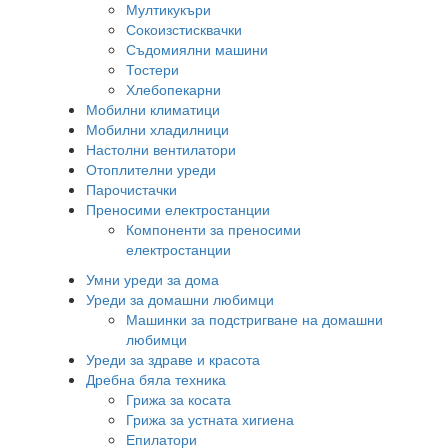
Мултикукъри
Сокоизстисквачки
Съдомиялни машини
Тостери
Хлебопекарни
Мобилни климатици
Мобилни хладилници
Настолни вентилатори
Отоплителни уреди
Парочистачки
Преносими електростанции
Компоненти за преносими
електростанции
Умни уреди за дома
Уреди за домашни любимци
Машинки за подстригване на домашни
любимци
Уреди за здраве и красота
Дребна бяла техника
Грижа за косата
Грижа за устната хигиена
Епилатори