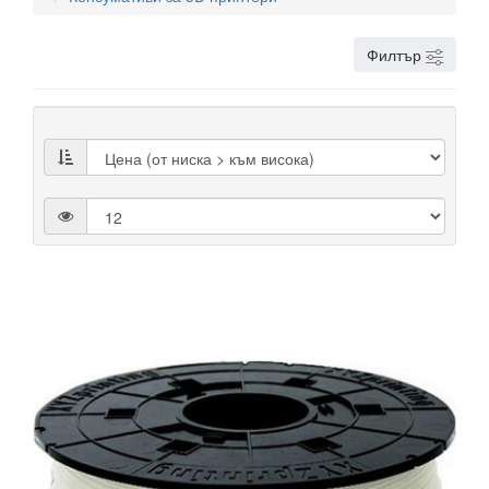
Филтър