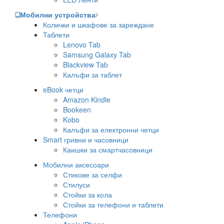
Мобилни устройства
Колички и шкафове за зареждане
Таблети
Lenovo Tab
Samsung Galaxy Tab
Blackview Tab
Калъфи за таблет
eBook четци
Amazon Kindle
Bookeen
Kobo
Калъфи за електронни четци
Smart гривни и часовници
Каишки за смартчасовници
Мобилни аксесоари
Стикове за селфи
Стилуси
Стойки за кола
Стойки за телефони и таблети
Телефони