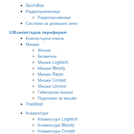
Soundbar
Радиоприемници
Радиочасовници
Системи за домашно кино
Компютърна периферия
Компютърни очила
Мишки
Жични
Безжични
Мишки Logitech
Мишки Bloody
Мишки Razer
Мишки Corsair
Мишки Lenovo
Геймърски мишки
Подложки за мишки
Trackball
Клавиатури
Клавиатури Logitech
Клавиатури Bloody
Клавиатури Corsair