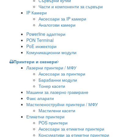
Сървърни кутии
Части и компоненти за сървъри
IP Камери
Аксесоари за IP камери
Аналогови камери
Powerline адаптери
PON Terminal
PoE инжектори
Комуникационни модули
Принтери и скенери
Лазерни принтери / МФУ
Аксесоари за принтери
Барабанни модули
Тонер касети
Машини за лазерно гравиране
Факс апарати
Мастиленоструйни принтери / МФУ
Мастилени касети
Етикетни принтери
POS принтери
Аксесоари за етикетни принтери
Консумативи за етикетни принтери