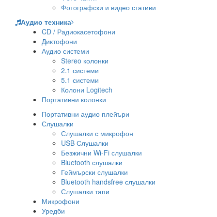
Фотографски и видео стативи
Аудио техника
CD / Радиокасетофони
Диктофони
Аудио системи
Stereo колонки
2.1 системи
5.1 системи
Колони Logitech
Портативни колонки
Портативни аудио плейъри
Слушалки
Слушалки с микрофон
USB Слушалки
Безжични Wi-Fi слушалки
Bluetooth слушалки
Геймърски слушалки
Bluetooth handsfree слушалки
Слушалки тапи
Микрофони
Уредби