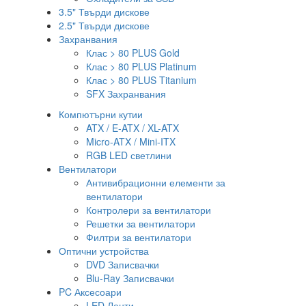
3.5" Твърди дискове
2.5" Твърди дискове
Захранвания
Клас > 80 PLUS Gold
Клас > 80 PLUS Platinum
Клас > 80 PLUS Titanium
SFX Захранвания
Компютърни кутии
ATX / E-ATX / XL-ATX
Micro-ATX / Mini-ITX
RGB LED светлини
Вентилатори
Антивибрационни елементи за
вентилатори
Контролери за вентилатори
Решетки за вентилатори
Филтри за вентилатори
Оптични устройства
DVD Записвачки
Blu-Ray Записвачки
PC Аксесоари
LED Ленти