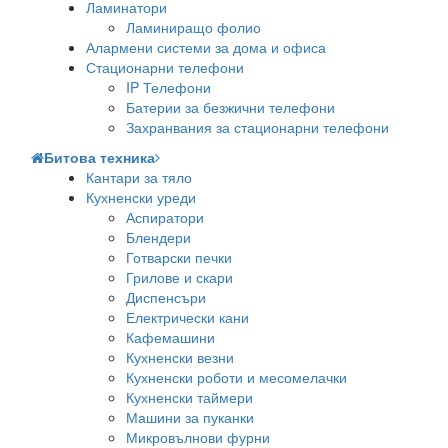
Ламинатори
Ламиниращо фолио
Алармени системи за дома и офиса
Стационарни телефони
IP Телефони
Батерии за безжични телефони
Захранвания за стационарни телефони
Битова техника
Кантари за тяло
Кухненски уреди
Аспиратори
Блендери
Готварски печки
Грилове и скари
Диспенсъри
Електрически кани
Кафемашини
Кухненски везни
Кухненски роботи и месомелачки
Кухненски таймери
Машини за пуканки
Микровълнови фурни