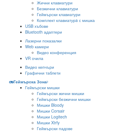
Жични клавиатури
Безжични клавиатури
Геймърски клавиатури
Комплект клавиатурa с мишка
USB хъбове
Bluetooth адаптери
Лазерни показалки
Web камери
Видео конференция
VR очила
Видео кепчъри
Графични таблети
Геймърска Зона
Геймърски мишки
Геймърски жични мишки
Геймърски безжични мишки
Мишки Bloody
Мишки Corsair
Мишки Logitech
Мишки Xtrfy
Геймърски падове