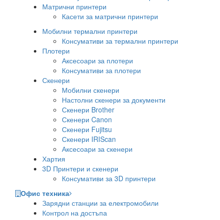
Матрични принтери
Касети за матрични принтери
Мобилни термални принтери
Консумативи за термални принтери
Плотери
Аксесоари за плотери
Консумативи за плотери
Скенери
Мобилни скенери
Настолни скенери за документи
Скенери Brother
Скенери Canon
Скенери Fujitsu
Скенери IRIScan
Аксесоари за скенери
Хартия
3D Принтери и скенери
Консумативи за 3D принтери
Офис техника
Зарядни станции за електромобили
Контрол на достъпа