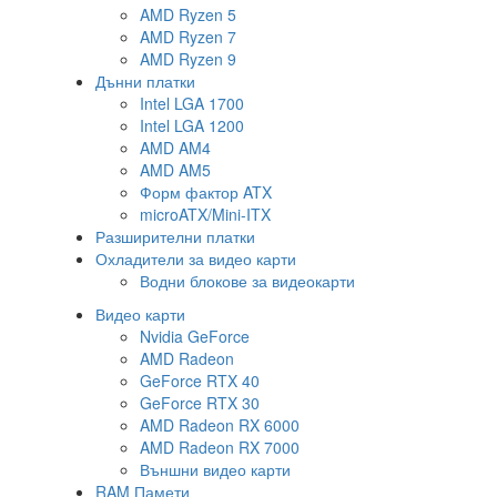
AMD Ryzen 5
AMD Ryzen 7
AMD Ryzen 9
Дънни платки
Intel LGA 1700
Intel LGA 1200
AMD AM4
AMD AM5
Форм фактор ATX
microATX/Mini-ITX
Разширителни платки
Охладители за видео карти
Водни блокове за видеокарти
Видео карти
Nvidia GeForce
AMD Radeon
GeForce RTX 40
GeForce RTX 30
AMD Radeon RX 6000
AMD Radeon RX 7000
Външни видео карти
RAM Памети