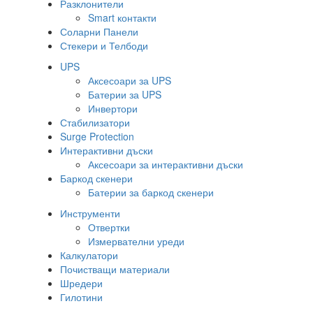
Разклонители
Smart контакти
Соларни Панели
Стекери и Телбоди
UPS
Аксесоари за UPS
Батерии за UPS
Инвертори
Стабилизатори
Surge Protection
Интерактивни дъски
Аксесоари за интерактивни дъски
Баркод скенери
Батерии за баркод скенери
Инструменти
Отвертки
Измервателни уреди
Калкулатори
Почистващи материали
Шредери
Гилотини