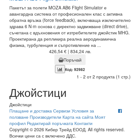
Пакетът за полети MOZA AB6 Flight Simulator е
авангардна система от професионален клас с активна
обратна връзка (force feedback), включваща изключително
здрава 6 N·m основа с директно задвижване (direct drive),
съчетана с вдъхновения от изтребителите джойстик MHG.
Проектирана да репликира реална аеродинамична
физика, турбуленция и съпротивление на ...
426,54 € | 834,24 лв.
Поръчай
Код: 92982
1 - 2 от 2 продукта (1 стр.)
Джойстици
Джойстици
Плащане и доставка
Сервизи
Условия за
ползване
Производители
Карта на сайта
Моят
профил
Редактирай поръчката
Контакти
Copyright © 2026 Кибер Трейд ЕООД. All rights reserved.
Всички цени са с включено ДДС.