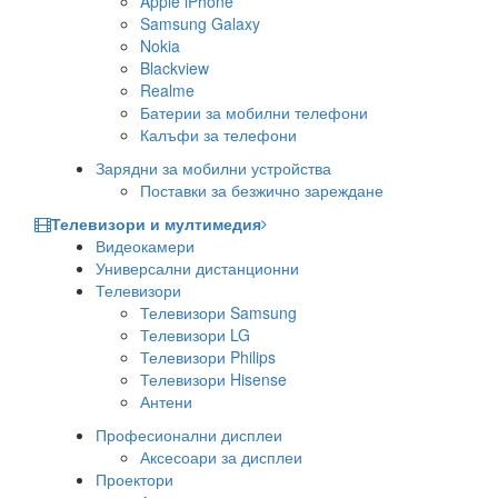
Apple iPhone
Samsung Galaxy
Nokia
Blackview
Realme
Батерии за мобилни телефони
Калъфи за телефони
Зарядни за мобилни устройства
Поставки за безжично зареждане
Телевизори и мултимедия
Видеокамери
Универсални дистанционни
Телевизори
Телевизори Samsung
Телевизори LG
Телевизори Philips
Телевизори Hisense
Антени
Професионални дисплеи
Аксесоари за дисплеи
Проектори