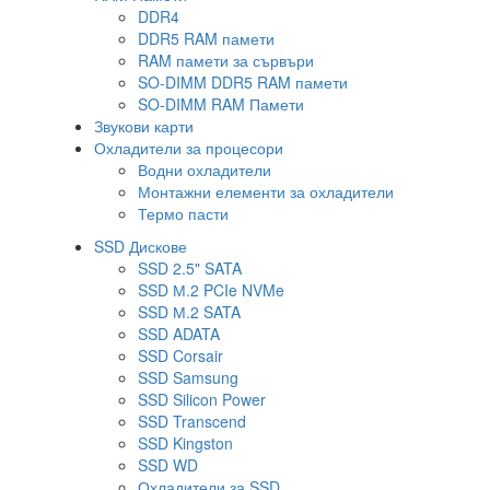
DDR4
DDR5 RAM памети
RAM памети за сървъри
SO-DIMM DDR5 RAM памети
SO-DIMM RAM Памети
Звукови карти
Охладители за процесори
Водни охладители
Монтажни елементи за охладители
Термо пасти
SSD Дискове
SSD 2.5" SATA
SSD М.2 PCIe NVMe
SSD М.2 SATA
SSD ADATA
SSD Corsair
SSD Samsung
SSD Silicon Power
SSD Transcend
SSD Kingston
SSD WD
Охладители за SSD