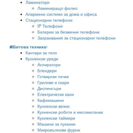
Ламинатори
Ламиниращо фолио
Алармени системи за дома и офиса
Стационарни телефони
IP Телефони
Батерии за безжични телефони
Захранвания за стационарни телефони
Битова техника
Кантари за тяло
Кухненски уреди
Аспиратори
Блендери
Готварски печки
Грилове и скари
Диспенсъри
Електрически кани
Кафемашини
Кухненски везни
Кухненски роботи и месомелачки
Кухненски таймери
Машини за пуканки
Микровълнови фурни