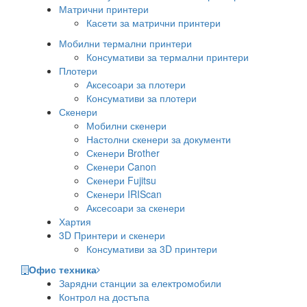
Матрични принтери
Касети за матрични принтери
Мобилни термални принтери
Консумативи за термални принтери
Плотери
Аксесоари за плотери
Консумативи за плотери
Скенери
Мобилни скенери
Настолни скенери за документи
Скенери Brother
Скенери Canon
Скенери Fujitsu
Скенери IRIScan
Аксесоари за скенери
Хартия
3D Принтери и скенери
Консумативи за 3D принтери
Офис техника
Зарядни станции за електромобили
Контрол на достъпа