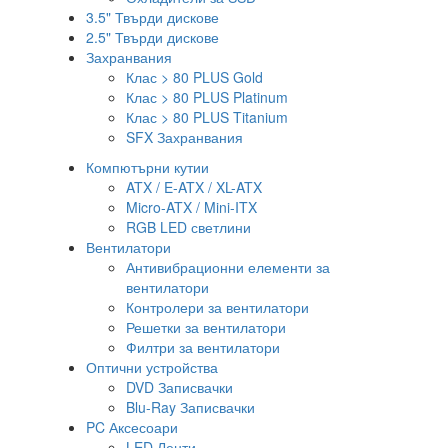
3.5" Твърди дискове
2.5" Твърди дискове
Захранвания
Клас > 80 PLUS Gold
Клас > 80 PLUS Platinum
Клас > 80 PLUS Titanium
SFX Захранвания
Компютърни кутии
ATX / E-ATX / XL-ATX
Micro-ATX / Mini-ITX
RGB LED светлини
Вентилатори
Антивибрационни елементи за
вентилатори
Контролери за вентилатори
Решетки за вентилатори
Филтри за вентилатори
Оптични устройства
DVD Записвачки
Blu-Ray Записвачки
PC Аксесоари
LED Ленти