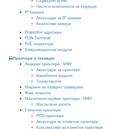
Сървърни кутии
Части и компоненти за сървъри
IP Камери
Аксесоари за IP камери
Аналогови камери
Powerline адаптери
PON Terminal
PoE инжектори
Комуникационни модули
Принтери и скенери
Лазерни принтери / МФУ
Аксесоари за принтери
Барабанни модули
Тонер касети
Машини за лазерно гравиране
Факс апарати
Мастиленоструйни принтери / МФУ
Мастилени касети
Етикетни принтери
POS принтери
Аксесоари за етикетни принтери
Консумативи за етикетни принтери