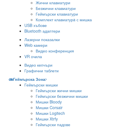
Жични клавиатури
Безжични клавиатури
Геймърски клавиатури
Комплект клавиатурa с мишка
USB хъбове
Bluetooth адаптери
Лазерни показалки
Web камери
Видео конференция
VR очила
Видео кепчъри
Графични таблети
Геймърска Зона
Геймърски мишки
Геймърски жични мишки
Геймърски безжични мишки
Мишки Bloody
Мишки Corsair
Мишки Logitech
Мишки Xtrfy
Геймърски падове