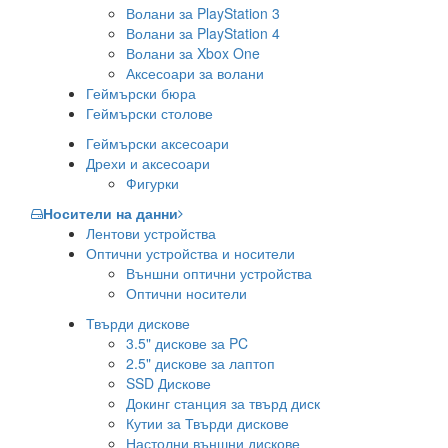
Волани за PlayStation 3
Волани за PlayStation 4
Волани за Xbox One
Аксесоари за волани
Геймърски бюра
Геймърски столове
Геймърски аксесоари
Дрехи и аксесоари
Фигурки
Носители на данни
Лентови устройства
Оптични устройства и носители
Външни оптични устройства
Оптични носители
Твърди дискове
3.5" дискове за PC
2.5" дискове за лаптоп
SSD Дискове
Докинг станция за твърд диск
Кутии за Твърди дискове
Настолни външни дискове