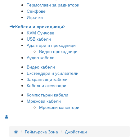
Термоглави за радиатори
Сейфове
Играчки
Кабели и преходници
KVM Суичове
USB кабели
Адаптери и преходници
Видео преходници
Аудио кабели
Видео кабели
Екстендери и усилватели
Захранващи кабели
Кабелни аксесоари
Компютърни кабели
Мрежови кабели
Мрежови конектори
Геймърска Зона
Джойстици