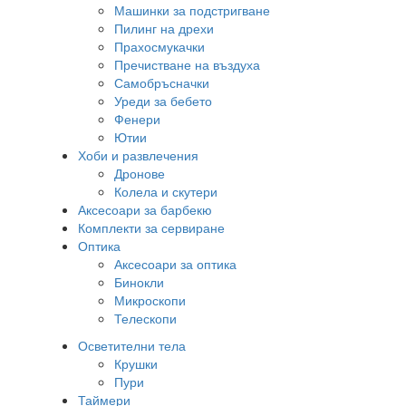
Машинки за подстригване
Пилинг на дрехи
Прахосмукачки
Пречистване на въздуха
Самобръсначки
Уреди за бебето
Фенери
Ютии
Хоби и развлечения
Дронове
Колела и скутери
Аксесоари за барбекю
Комплекти за сервиране
Оптика
Аксесоари за оптика
Бинокли
Микроскопи
Телескопи
Осветителни тела
Крушки
Пури
Таймери