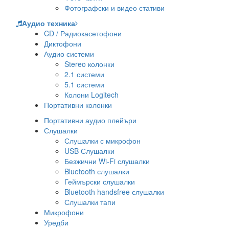
Фотографски и видео стативи
Аудио техника
CD / Радиокасетофони
Диктофони
Аудио системи
Stereo колонки
2.1 системи
5.1 системи
Колони Logitech
Портативни колонки
Портативни аудио плейъри
Слушалки
Слушалки с микрофон
USB Слушалки
Безжични Wi-Fi слушалки
Bluetooth слушалки
Геймърски слушалки
Bluetooth handsfree слушалки
Слушалки тапи
Микрофони
Уредби