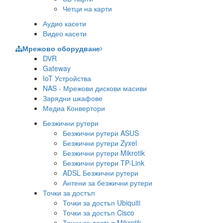
Четци на карти
Аудио касети
Видео касети
Мрежово оборудване
DVR
Gateway
IoT Устройства
NAS - Мрежови дискови масиви
Зарядни шкафове
Медиа Конвертори
Безжични рутери
Безжични рутери ASUS
Безжични рутери Zyxel
Безжични рутери Mikrotik
Безжични рутери TP-Link
ADSL Безжични рутери
Антени за безжични рутери
Точки за достъп
Точки за достъп Ubiquiti
Точки за достъп Cisco
Точки за достъп Mikrotik