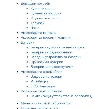
Домашни потреби
Кутии за храна
Кухненски пособия
Съдове за готвене
Термоси
Чаши
Аксесоари за контакти
Аксесоари за перални машини
Батерии
Батерии за дистанционни за кран
Батерии за радиостанции
Зарядни устройства за батерии
Преносими батерии
Батерии за прахосмукачки
Аксесоари за автомобили
Видеорегистратори
Ресийвъри
GPS Навигации
Аксесоари за велосипеди
Заключващи устройства за велосипед
Метео - станции и термометри
Почистващи препарати