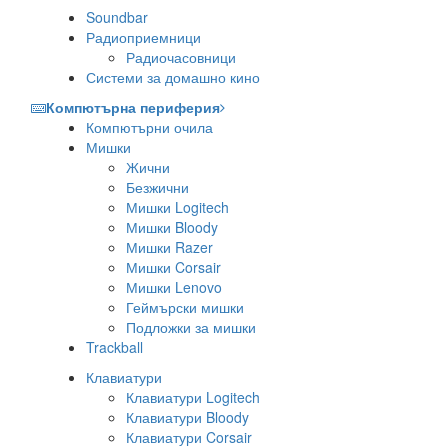
Soundbar
Радиоприемници
Радиочасовници
Системи за домашно кино
Компютърна периферия
Компютърни очила
Мишки
Жични
Безжични
Мишки Logitech
Мишки Bloody
Мишки Razer
Мишки Corsair
Мишки Lenovo
Геймърски мишки
Подложки за мишки
Trackball
Клавиатури
Клавиатури Logitech
Клавиатури Bloody
Клавиатури Corsair