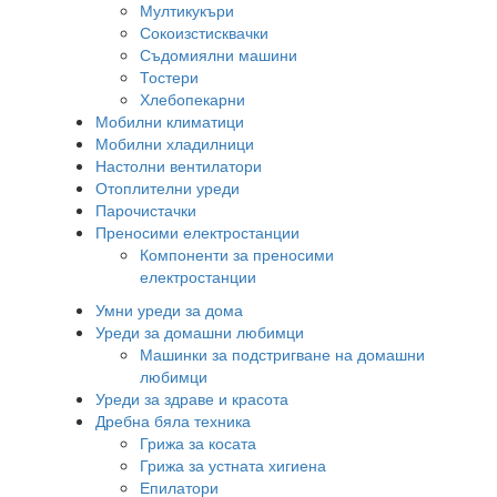
Мултикукъри
Сокоизстисквачки
Съдомиялни машини
Тостери
Хлебопекарни
Мобилни климатици
Мобилни хладилници
Настолни вентилатори
Отоплителни уреди
Парочистачки
Преносими електростанции
Компоненти за преносими
електростанции
Умни уреди за дома
Уреди за домашни любимци
Машинки за подстригване на домашни
любимци
Уреди за здраве и красота
Дребна бяла техника
Грижа за косата
Грижа за устната хигиена
Епилатори