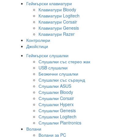
Геймърски клавиатури
Клавиатури Bloody
Клавиатури Logitech
Клавиатури Corsair
Клавиатури Genesis
Клавиатури Razer
Контролери
Джойстици
Геймърски слушалки
Слушалки със стерео жак
USB слушалки
Безжични слушалки
Слушалки със съраунд
Слушалки ASUS
Слушалки Bloody
Слушалки Corsair
Слушалки Hyperx
Слушалки Genesis
Слушалки Logitech
Слушалки Plantronics
Волани
Волани за PC