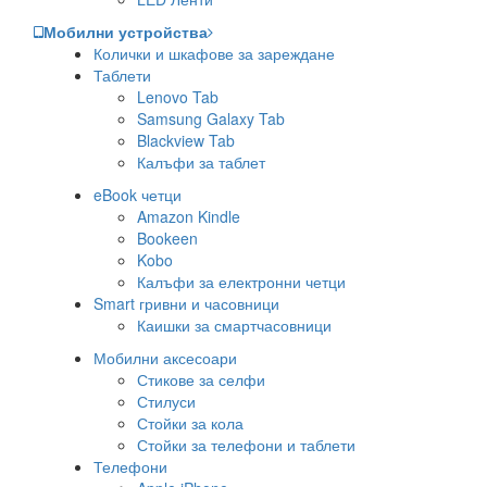
Мобилни устройства
Колички и шкафове за зареждане
Таблети
Lenovo Tab
Samsung Galaxy Tab
Blackview Tab
Калъфи за таблет
eBook четци
Amazon Kindle
Bookeen
Kobo
Калъфи за електронни четци
Smart гривни и часовници
Каишки за смартчасовници
Мобилни аксесоари
Стикове за селфи
Стилуси
Стойки за кола
Стойки за телефони и таблети
Телефони