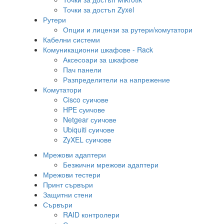
Точки за достъп Zyxel
Рутери
Опции и лицензи за рутери/комутатори
Кабелни системи
Комуникационни шкафове - Rack
Аксесоари за шкафове
Пач панели
Разпределители на напрежение
Комутатори
Cisco суичове
HPE суичове
Netgear суичове
Ubiquiti суичове
ZyXEL суичове
Мрежови адаптери
Безжични мрежови адаптери
Мрежови тестери
Принт сървъри
Защитни стени
Сървъри
RAID контролери