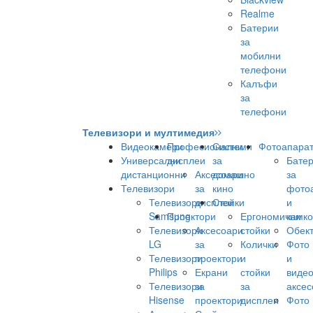
Realme
Батерии
за
мобилни
телефони
Калъфи
за
телефони
Телевизори и мултимедия
Видеокамери
Професионални
Системи
Фотоапара
Универсални
дисплеи
за
Бате
дистанционни
Аксесоари
домашно
за
Телевизори
за
кино
фото
Телевизори
дисплеи
Стойки
и
Samsung
Проектори
Ергономични
камк
Телевизори
Аксесоари
стойки
Обек
LG
за
Колички
Фото
Телевизори
проектори
и
и
Philips
Екрани
стойки
виде
Телевизори
за
за
аксес
Hisense
проектори
дисплеи
Фото