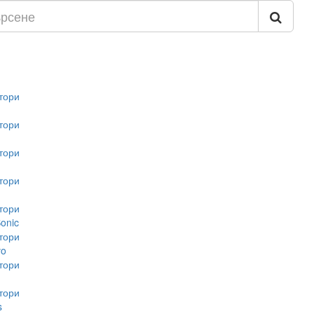
тори
тори
тори
тори
тори
onic
тори
vo
тори
тори
s