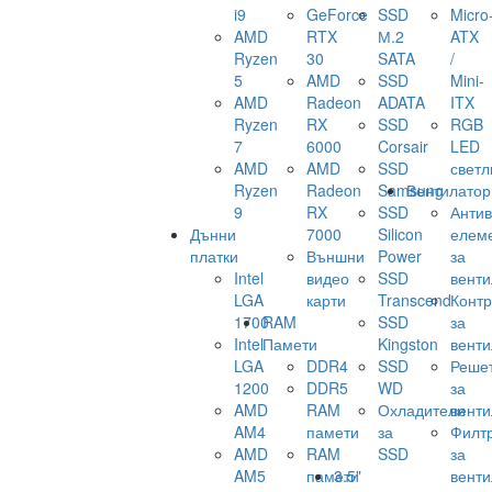
i9
GeForce
SSD
Micro
AMD
RTX
М.2
ATX
Ryzen
30
SATA
/
5
AMD
SSD
Mini-
AMD
Radeon
ADATA
ITX
Ryzen
RX
SSD
RGB
7
6000
Corsair
LED
AMD
AMD
SSD
светл
Ryzen
Radeon
Samsung
Вентилатор
9
RX
SSD
Анти
Дънни
7000
Silicon
елем
платки
Външни
Power
за
Intel
видео
SSD
венти
LGA
карти
Transcend
Конт
1700
RAM
SSD
за
Intel
Памети
Kingston
венти
LGA
DDR4
SSD
Реше
1200
DDR5
WD
за
AMD
RAM
Охладители
венти
AM4
памети
за
Филт
AMD
RAM
SSD
за
AM5
памети
3.5"
венти