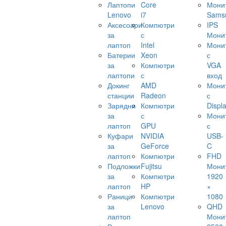
Лаптопи
Core
Мони
Lenovo
i7
Sams
Аксесоари
Компютри
IPS
за
с
Мони
лаптоп
Intel
Мони
Батерии
Xeon
с
за
Компютри
VGA
лаптопи
с
вход
Докинг
AMD
Мони
станции
Radeon
с
Зарядни
Компютри
Displ
за
с
Мони
лаптоп
GPU
с
Куфари
NVIDIA
USB-
за
GeForce
C
лаптоп
Компютри
FHD
Подложки
Fujitsu
Мони
за
Компютри
1920
лаптоп
HP
×
Раници
Компютри
1080
за
Lenovo
QHD
лаптоп
Мони