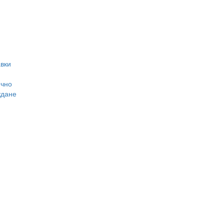
вки
ично
ждане