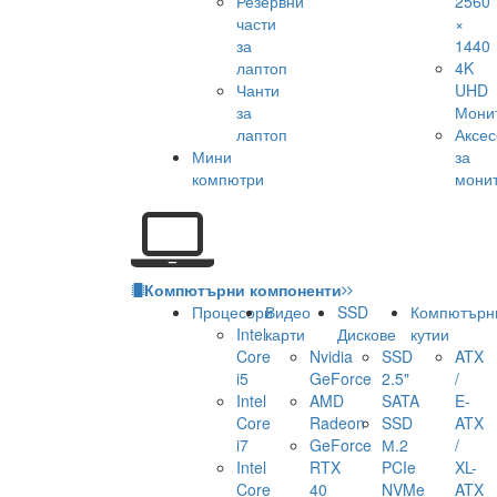
Резервни
2560
части
×
за
1440
лаптоп
4K
Чанти
UHD
за
Мони
лаптоп
Аксе
Мини
за
компютри
мони
Компютърни компоненти
Процесори
Видео
SSD
Компютърн
Intel
карти
Дискове
кутии
Core
Nvidia
SSD
ATX
i5
GeForce
2.5"
/
Intel
AMD
SATA
E-
Core
Radeon
SSD
ATX
i7
GeForce
М.2
/
Intel
RTX
PCIe
XL-
Core
40
NVMe
ATX