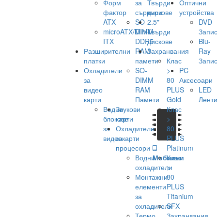
Форм
за
Твърди
Оптични
фактор
сървъри
дискове
устройства
ATX
SO-
2.5"
DVD
microATX/Mini-
DIMM
Твърди
Запис
ITX
DDR5
дискове
Blu-
Разширителни
RAM
Захранвания
Ray
платки
памети
Клас
Запис
Охладители
SO-
>
PC
за
DIMM
80
Аксесоари
видео
RAM
PLUS
LED
карти
Памети
Gold
Лент
Водни
Звукови
Клас
блокове
карти
>
за
Охладители
80
видеокарти
за
PLUS
процесори
Platinum
Водни
Мобилни
Клас
охладители
>
Монтажни
80
елементи
PLUS
за
Titanium
охладители
SFX
Термо
Захранвания