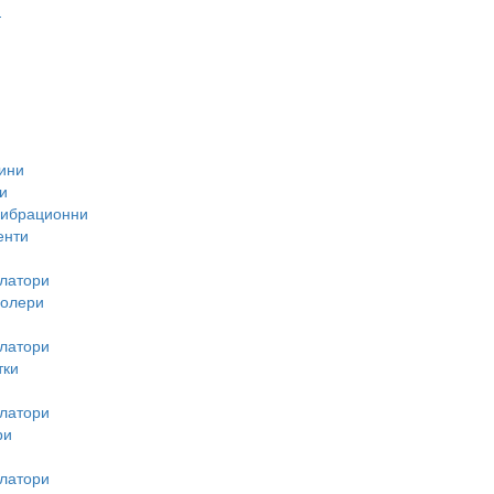
-
ини
и
вибрационни
енти
латори
ролери
латори
тки
латори
ри
латори