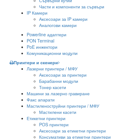
Сървърни кутии
Части и компоненти за сървъри
IP Камери
Аксесоари за IP камери
Аналогови камери
Powerline адаптери
PON Terminal
PoE инжектори
Комуникационни модули
Принтери и скенери
Лазерни принтери / МФУ
Аксесоари за принтери
Барабанни модули
Тонер касети
Машини за лазерно гравиране
Факс апарати
Мастиленоструйни принтери / МФУ
Мастилени касети
Етикетни принтери
POS принтери
Аксесоари за етикетни принтери
Консумативи за етикетни принтери