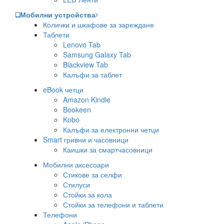
Мобилни устройства
Колички и шкафове за зареждане
Таблети
Lenovo Tab
Samsung Galaxy Tab
Blackview Tab
Калъфи за таблет
eBook четци
Amazon Kindle
Bookeen
Kobo
Калъфи за електронни четци
Smart гривни и часовници
Каишки за смартчасовници
Мобилни аксесоари
Стикове за селфи
Стилуси
Стойки за кола
Стойки за телефони и таблети
Телефони