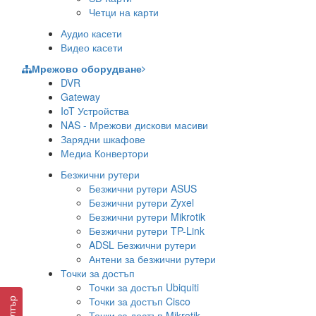
Четци на карти
Аудио касети
Видео касети
Мрежово оборудване
DVR
Gateway
IoT Устройства
NAS - Мрежови дискови масиви
Зарядни шкафове
Медиа Конвертори
Безжични рутери
Безжични рутери ASUS
Безжични рутери Zyxel
Безжични рутери Mikrotik
Безжични рутери TP-Link
ADSL Безжични рутери
Антени за безжични рутери
Точки за достъп
Точки за достъп Ubiquiti
Точки за достъп Cisco
Филтър
Точки за достъп Mikrotik