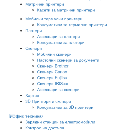
Матрични принтери
Касети за матрични принтери
Мобилни термални принтери
Консумативи за термални принтери
Плотери
Аксесоари за плотери
Консумативи за плотери
Скенери
Мобилни скенери
Настолни скенери за документи
Скенери Brother
Скенери Canon
Скенери Fujitsu
Скенери IRIScan
Аксесоари за скенери
Хартия
3D Принтери и скенери
Консумативи за 3D принтери
Офис техника
Зарядни станции за електромобили
Контрол на достъпа