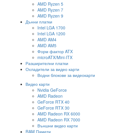
AMD Ryzen 5
AMD Ryzen 7
AMD Ryzen 9
Дънни платки
Intel LGA 1700
Intel LGA 1200
AMD AM4
AMD AM5
Форм фактор ATX
microATX/Mini-ITX
Разширителни платки
Охладители за видео карти
Водни блокове за видеокарти
Видео карти
Nvidia GeForce
AMD Radeon
GeForce RTX 40
GeForce RTX 30
AMD Radeon RX 6000
AMD Radeon RX 7000
Външни видео карти
RAM Памети