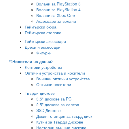
Волани за PlayStation 3
Волани за PlayStation 4
Волани за Xbox One
Аксесоари за волани
Геймърски бюра
Геймърски столове
Геймърски аксесоари
Дрехи и аксесоари
Фигурки
Носители на данни
Лентови устройства
Оптични устройства и носители
Външни оптични устройства
Оптични носители
Твърди дискове
3.5" дискове за PC
2.5" дискове за лаптоп
SSD Дискове
Докинг станция за твърд диск
Кутии за Твърди дискове
Настолни външни дискове