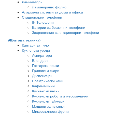
Ламинатори
Ламиниращо фолио
Алармени системи за дома и офиса
Стационарни телефони
IP Телефони
Батерии за безжични телефони
Захранвания за стационарни телефони
Битова техника
Кантари за тяло
Кухненски уреди
Аспиратори
Блендери
Готварски печки
Грилове и скари
Диспенсъри
Електрически кани
Кафемашини
Кухненски везни
Кухненски роботи и месомелачки
Кухненски таймери
Машини за пуканки
Микровълнови фурни