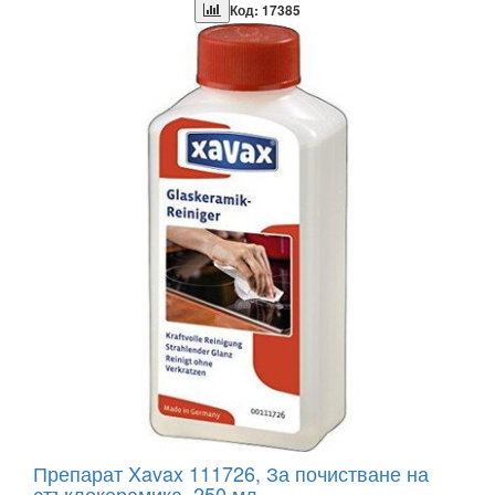
Код: 17385
Препарат Xavax 111726, За почистване на
стъклокерамика, 250 мл -