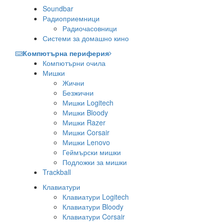
Soundbar
Радиоприемници
Радиочасовници
Системи за домашно кино
Компютърна периферия
Компютърни очила
Мишки
Жични
Безжични
Мишки Logitech
Мишки Bloody
Мишки Razer
Мишки Corsair
Мишки Lenovo
Геймърски мишки
Подложки за мишки
Trackball
Клавиатури
Клавиатури Logitech
Клавиатури Bloody
Клавиатури Corsair