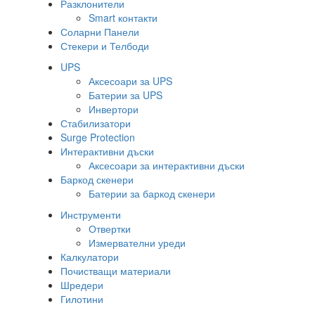
Разклонители
Smart контакти
Соларни Панели
Стекери и Телбоди
UPS
Аксесоари за UPS
Батерии за UPS
Инвертори
Стабилизатори
Surge Protection
Интерактивни дъски
Аксесоари за интерактивни дъски
Баркод скенери
Батерии за баркод скенери
Инструменти
Отвертки
Измервателни уреди
Калкулатори
Почистващи материали
Шредери
Гилотини