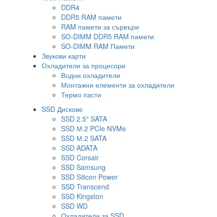
DDR4
DDR5 RAM памети
RAM памети за сървъри
SO-DIMM DDR5 RAM памети
SO-DIMM RAM Памети
Звукови карти
Охладители за процесори
Водни охладители
Монтажни елементи за охладители
Термо пасти
SSD Дискове
SSD 2.5" SATA
SSD М.2 PCIe NVMe
SSD М.2 SATA
SSD ADATA
SSD Corsair
SSD Samsung
SSD Silicon Power
SSD Transcend
SSD Kingston
SSD WD
Охладители за SSD