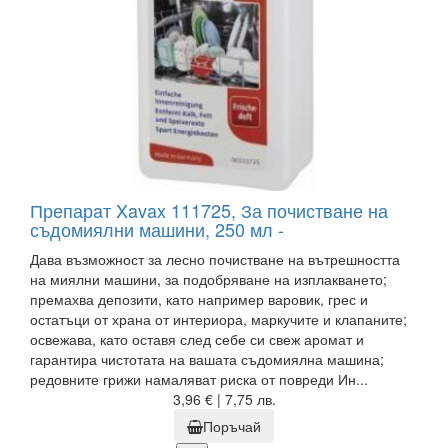
Препарaт Xavax 111725, За почистване на
съдомиялни машини, 250 мл -
Дава възможност за лесно почистване на вътрешността
на миялни машини, за подобряване на изплакването;
премахва депозити, като например варовик, грес и
остатъци от храна от интериора, маркучите и клапаните;
освежава, като оставя след себе си свеж аромат и
гарантира чистотата на вашата съдомиялна машина;
редовните грижи намаляват риска от повреди Ин...
3,96 € | 7,75 лв.
Поръчай