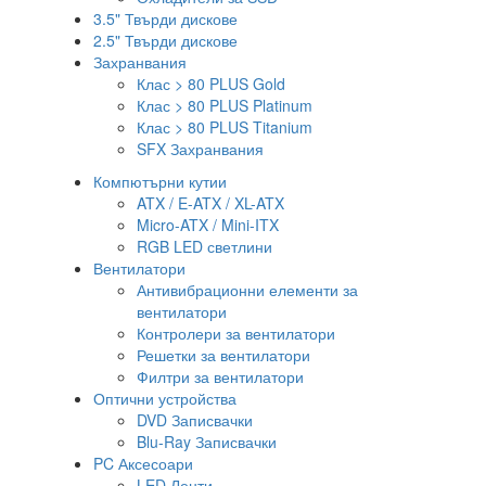
3.5" Твърди дискове
2.5" Твърди дискове
Захранвания
Клас > 80 PLUS Gold
Клас > 80 PLUS Platinum
Клас > 80 PLUS Titanium
SFX Захранвания
Компютърни кутии
ATX / E-ATX / XL-ATX
Micro-ATX / Mini-ITX
RGB LED светлини
Вентилатори
Антивибрационни елементи за
вентилатори
Контролери за вентилатори
Решетки за вентилатори
Филтри за вентилатори
Оптични устройства
DVD Записвачки
Blu-Ray Записвачки
PC Аксесоари
LED Ленти