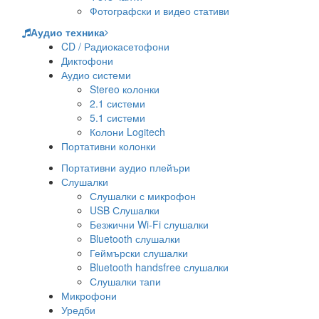
Фотографски и видео стативи
Аудио техника
CD / Радиокасетофони
Диктофони
Аудио системи
Stereo колонки
2.1 системи
5.1 системи
Колони Logitech
Портативни колонки
Портативни аудио плейъри
Слушалки
Слушалки с микрофон
USB Слушалки
Безжични Wi-Fi слушалки
Bluetooth слушалки
Геймърски слушалки
Bluetooth handsfree слушалки
Слушалки тапи
Микрофони
Уредби