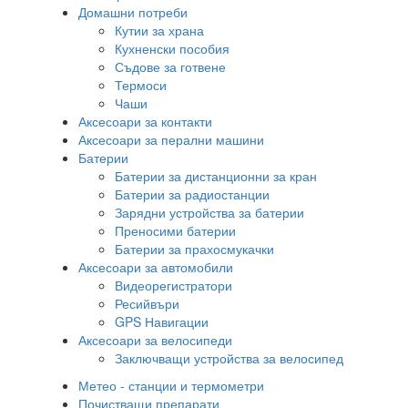
Домашни потреби
Кутии за храна
Кухненски пособия
Съдове за готвене
Термоси
Чаши
Аксесоари за контакти
Аксесоари за перални машини
Батерии
Батерии за дистанционни за кран
Батерии за радиостанции
Зарядни устройства за батерии
Преносими батерии
Батерии за прахосмукачки
Аксесоари за автомобили
Видеорегистратори
Ресийвъри
GPS Навигации
Аксесоари за велосипеди
Заключващи устройства за велосипед
Метео - станции и термометри
Почистващи препарати