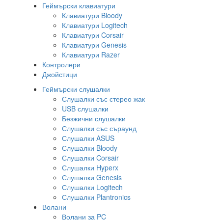
Геймърски клавиатури
Клавиатури Bloody
Клавиатури Logitech
Клавиатури Corsair
Клавиатури Genesis
Клавиатури Razer
Контролери
Джойстици
Геймърски слушалки
Слушалки със стерео жак
USB слушалки
Безжични слушалки
Слушалки със съраунд
Слушалки ASUS
Слушалки Bloody
Слушалки Corsair
Слушалки Hyperx
Слушалки Genesis
Слушалки Logitech
Слушалки Plantronics
Волани
Волани за PC