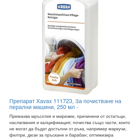
Препарaт Xavax 111723, За почистване на
перални машини, 250 мл -
Премахва мръсотия и миризми, причинени от остатъци,
наслагвания и калцификация; почиства също части, които
не могат да бъдат достъпни от ръка, например маркучи,
филтри, дюзи за пръскане и барабан; оптимизира