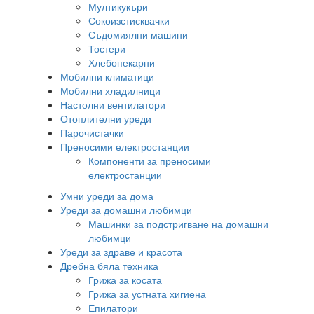
Мултикукъри
Сокоизстисквачки
Съдомиялни машини
Тостери
Хлебопекарни
Мобилни климатици
Мобилни хладилници
Настолни вентилатори
Отоплителни уреди
Парочистачки
Преносими електростанции
Компоненти за преносими
електростанции
Умни уреди за дома
Уреди за домашни любимци
Машинки за подстригване на домашни
любимци
Уреди за здраве и красота
Дребна бяла техника
Грижа за косата
Грижа за устната хигиена
Епилатори