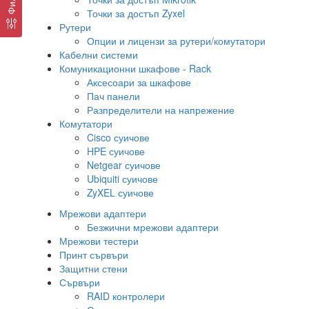
Точки за достъп Zyxel
Рутери
Опции и лицензи за рутери/комутатори
Кабелни системи
Комуникационни шкафове - Rack
Аксесоари за шкафове
Пач панели
Разпределители на напрежение
Комутатори
Cisco суичове
HPE суичове
Netgear суичове
Ubiquiti суичове
ZyXEL суичове
Мрежови адаптери
Безжични мрежови адаптери
Мрежови тестери
Принт сървъри
Защитни стени
Сървъри
RAID контролери