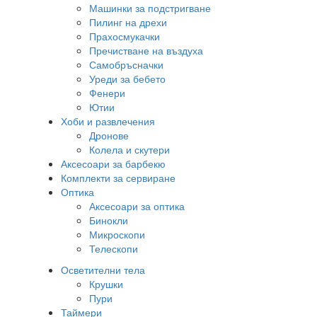
Машинки за подстригване
Пилинг на дрехи
Прахосмукачки
Пречистване на въздуха
Самобръсначки
Уреди за бебето
Фенери
Ютии
Хоби и развлечения
Дронове
Колела и скутери
Аксесоари за барбекю
Комплекти за сервиране
Оптика
Аксесоари за оптика
Бинокли
Микроскопи
Телескопи
Осветителни тела
Крушки
Пури
Таймери