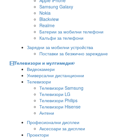
Apple iPhone
Samsung Galaxy
Nokia
Blackview
Realme
Батерии за мобилни телефони
Калъфи за телефони
Зарядни за мобилни устройства
Поставки за безжично зареждане
Телевизори и мултимедия
Видеокамери
Универсални дистанционни
Телевизори
Телевизори Samsung
Телевизори LG
Телевизори Philips
Телевизори Hisense
Антени
Професионални дисплеи
Аксесоари за дисплеи
Проектори