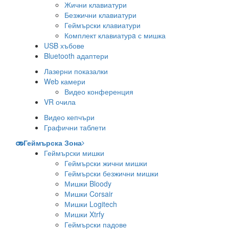
Жични клавиатури
Безжични клавиатури
Геймърски клавиатури
Комплект клавиатурa с мишка
USB хъбове
Bluetooth адаптери
Лазерни показалки
Web камери
Видео конференция
VR очила
Видео кепчъри
Графични таблети
Геймърска Зона
Геймърски мишки
Геймърски жични мишки
Геймърски безжични мишки
Мишки Bloody
Мишки Corsair
Мишки Logitech
Мишки Xtrfy
Геймърски падове