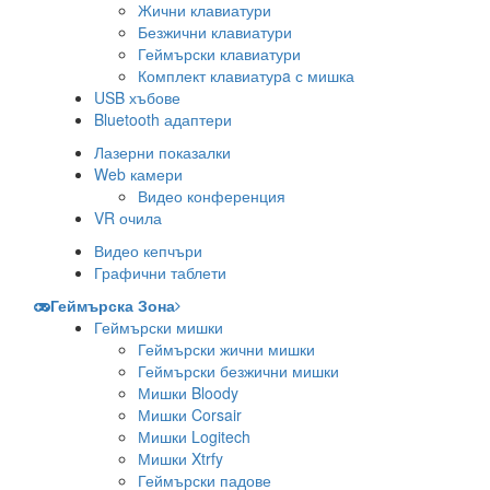
Жични клавиатури
Безжични клавиатури
Геймърски клавиатури
Комплект клавиатурa с мишка
USB хъбове
Bluetooth адаптери
Лазерни показалки
Web камери
Видео конференция
VR очила
Видео кепчъри
Графични таблети
Геймърска Зона
Геймърски мишки
Геймърски жични мишки
Геймърски безжични мишки
Мишки Bloody
Мишки Corsair
Мишки Logitech
Мишки Xtrfy
Геймърски падове