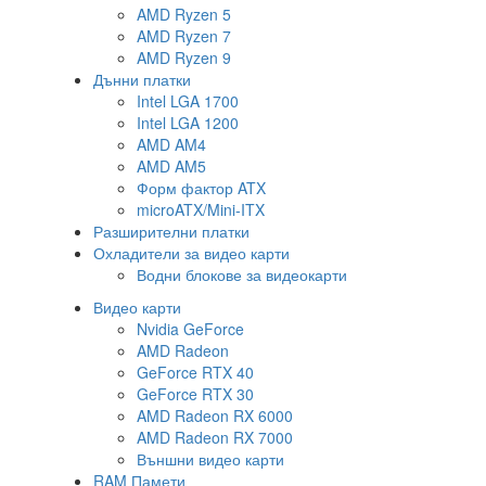
AMD Ryzen 5
AMD Ryzen 7
AMD Ryzen 9
Дънни платки
Intel LGA 1700
Intel LGA 1200
AMD AM4
AMD AM5
Форм фактор ATX
microATX/Mini-ITX
Разширителни платки
Охладители за видео карти
Водни блокове за видеокарти
Видео карти
Nvidia GeForce
AMD Radeon
GeForce RTX 40
GeForce RTX 30
AMD Radeon RX 6000
AMD Radeon RX 7000
Външни видео карти
RAM Памети