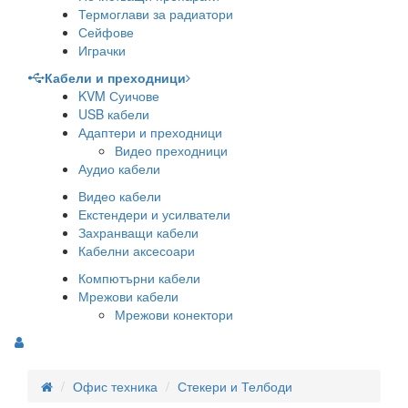
Термоглави за радиатори
Сейфове
Играчки
Кабели и преходници
KVM Суичове
USB кабели
Адаптери и преходници
Видео преходници
Аудио кабели
Видео кабели
Екстендери и усилватели
Захранващи кабели
Кабелни аксесоари
Компютърни кабели
Мрежови кабели
Мрежови конектори
Офис техника
Стекери и Телбоди