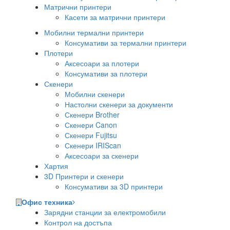
Матрични принтери
Касети за матрични принтери
Мобилни термални принтери
Консумативи за термални принтери
Плотери
Аксесоари за плотери
Консумативи за плотери
Скенери
Мобилни скенери
Настолни скенери за документи
Скенери Brother
Скенери Canon
Скенери Fujitsu
Скенери IRIScan
Аксесоари за скенери
Хартия
3D Принтери и скенери
Консумативи за 3D принтери
Офис техника
Зарядни станции за електромобили
Контрол на достъпа