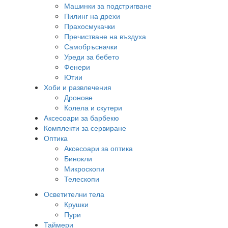
Машинки за подстригване
Пилинг на дрехи
Прахосмукачки
Пречистване на въздуха
Самобръсначки
Уреди за бебето
Фенери
Ютии
Хоби и развлечения
Дронове
Колела и скутери
Аксесоари за барбекю
Комплекти за сервиране
Оптика
Аксесоари за оптика
Бинокли
Микроскопи
Телескопи
Осветителни тела
Крушки
Пури
Таймери