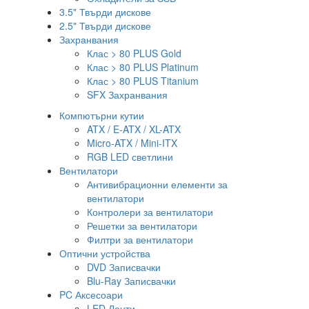
3.5" Твърди дискове
2.5" Твърди дискове
Захранвания
Клас > 80 PLUS Gold
Клас > 80 PLUS Platinum
Клас > 80 PLUS Titanium
SFX Захранвания
Компютърни кутии
ATX / E-ATX / XL-ATX
Micro-ATX / Mini-ITX
RGB LED светлини
Вентилатори
Антивибрационни елементи за
вентилатори
Контролери за вентилатори
Решетки за вентилатори
Филтри за вентилатори
Оптични устройства
DVD Записвачки
Blu-Ray Записвачки
PC Аксесоари
LED Ленти