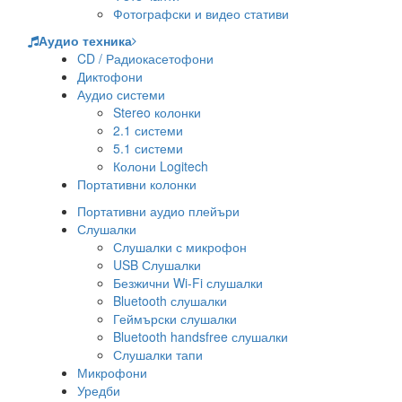
Фотографски и видео стативи
Аудио техника
CD / Радиокасетофони
Диктофони
Аудио системи
Stereo колонки
2.1 системи
5.1 системи
Колони Logitech
Портативни колонки
Портативни аудио плейъри
Слушалки
Слушалки с микрофон
USB Слушалки
Безжични Wi-Fi слушалки
Bluetooth слушалки
Геймърски слушалки
Bluetooth handsfree слушалки
Слушалки тапи
Микрофони
Уредби