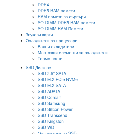
DDR4
DDR5 RAM памети
RAM памети за сървъри
SO-DIMM DDR5 RAM памети
SO-DIMM RAM Памети
Звукови карти
Охладители за процесори
Водни охладители
Монтажни елементи за охладители
Термо пасти
SSD Дискове
SSD 2.5" SATA
SSD М.2 PCIe NVMe
SSD М.2 SATA
SSD ADATA
SSD Corsair
SSD Samsung
SSD Silicon Power
SSD Transcend
SSD Kingston
SSD WD
Охладители за SSD