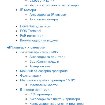
Сървърни кутии
Части и компоненти за сървъри
IP Камери
Аксесоари за IP камери
Аналогови камери
Powerline адаптери
PON Terminal
PoE инжектори
Комуникационни модули
Принтери и скенери
Лазерни принтери / МФУ
Аксесоари за принтери
Барабанни модули
Тонер касети
Машини за лазерно гравиране
Факс апарати
Мастиленоструйни принтери / МФУ
Мастилени касети
Етикетни принтери
POS принтери
Аксесоари за етикетни принтери
Консумативи за етикетни принтери