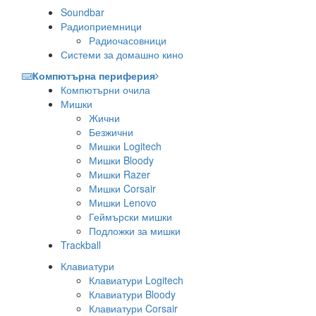
Soundbar
Радиоприемници
Радиочасовници
Системи за домашно кино
Компютърна периферия
Компютърни очила
Мишки
Жични
Безжични
Мишки Logitech
Мишки Bloody
Мишки Razer
Мишки Corsair
Мишки Lenovo
Геймърски мишки
Подложки за мишки
Trackball
Клавиатури
Клавиатури Logitech
Клавиатури Bloody
Клавиатури Corsair