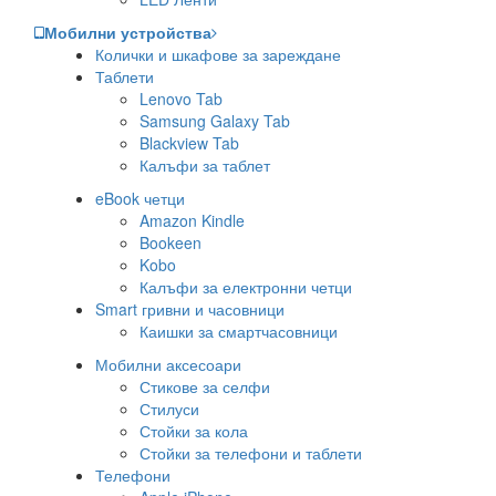
Мобилни устройства
Колички и шкафове за зареждане
Таблети
Lenovo Tab
Samsung Galaxy Tab
Blackview Tab
Калъфи за таблет
eBook четци
Amazon Kindle
Bookeen
Kobo
Калъфи за електронни четци
Smart гривни и часовници
Каишки за смартчасовници
Мобилни аксесоари
Стикове за селфи
Стилуси
Стойки за кола
Стойки за телефони и таблети
Телефони