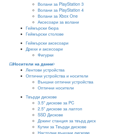
Волани за PlayStation 3
Волани за PlayStation 4
Волани за Xbox One
Аксесоари за волани
Геймърски бюра
Геймърски столове
Геймърски аксесоари
Дрехи и аксесоари
Фигурки
Носители на данни
Лентови устройства
Оптични устройства и носители
Външни оптични устройства
Оптични носители
Твърди дискове
3.5" дискове за PC
2.5" дискове за лаптоп
SSD Дискове
Докинг станция за твърд диск
Кутии за Твърди дискове
Настолни външни дискове