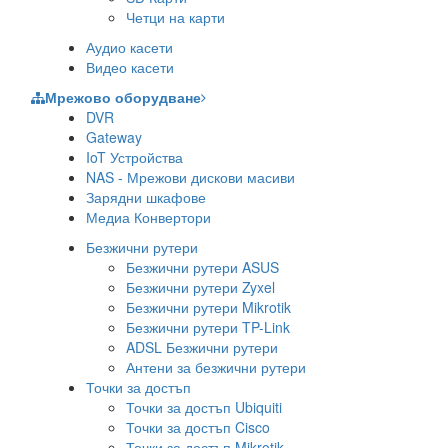
Четци на карти
Аудио касети
Видео касети
Мрежово оборудване
DVR
Gateway
IoT Устройства
NAS - Мрежови дискови масиви
Зарядни шкафове
Медиа Конвертори
Безжични рутери
Безжични рутери ASUS
Безжични рутери Zyxel
Безжични рутери Mikrotik
Безжични рутери TP-Link
ADSL Безжични рутери
Антени за безжични рутери
Точки за достъп
Точки за достъп Ubiquiti
Точки за достъп Cisco
Точки за достъп Mikrotik