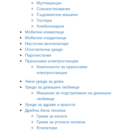
Мултикукъри
Сокоизстисквачки
Съдомиялни машини
Тостери
Хлебопекарни
Мобилни климатици
Мобилни хладилници
Настолни вентилатори
Отоплителни уреди
Парочистачки
Преносими електростанции
Компоненти за преносими
електростанции
Умни уреди за дома
Уреди за домашни любимци
Машинки за подстригване на домашни
любимци
Уреди за здраве и красота
Дребна бяла техника
Грижа за косата
Грижа за устната хигиена
Епилатори