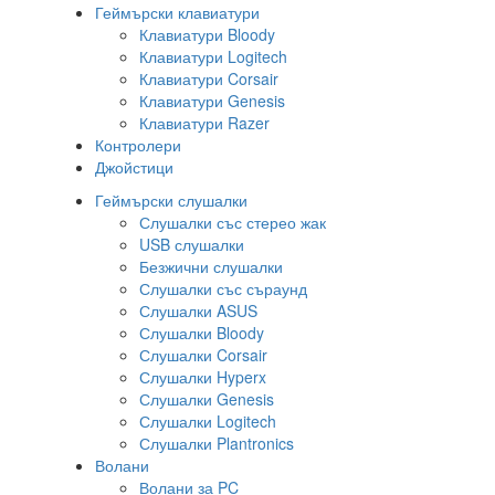
Геймърски клавиатури
Клавиатури Bloody
Клавиатури Logitech
Клавиатури Corsair
Клавиатури Genesis
Клавиатури Razer
Контролери
Джойстици
Геймърски слушалки
Слушалки със стерео жак
USB слушалки
Безжични слушалки
Слушалки със съраунд
Слушалки ASUS
Слушалки Bloody
Слушалки Corsair
Слушалки Hyperx
Слушалки Genesis
Слушалки Logitech
Слушалки Plantronics
Волани
Волани за PC