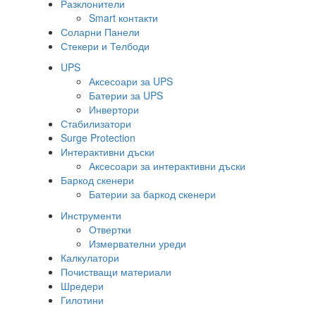
Разклонители
Smart контакти
Соларни Панели
Стекери и Телбоди
UPS
Аксесоари за UPS
Батерии за UPS
Инвертори
Стабилизатори
Surge Protection
Интерактивни дъски
Аксесоари за интерактивни дъски
Баркод скенери
Батерии за баркод скенери
Инструменти
Отвертки
Измервателни уреди
Калкулатори
Почистващи материали
Шредери
Гилотини