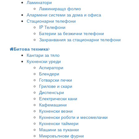
Ламинатори
Ламиниращо фолио
Алармени системи за дома и офиса
Стационарни телефони
IP Телефони
Батерии за безжични телефони
Захранвания за стационарни телефони
Битова техника
Кантари за тяло
Кухненски уреди
Аспиратори
Блендери
Готварски печки
Грилове и скари
Диспенсъри
Електрически кани
Кафемашини
Кухненски везни
Кухненски роботи и месомелачки
Кухненски таймери
Машини за пуканки
Микровълнови фурни