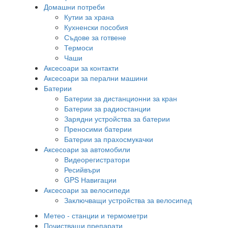
Домашни потреби
Кутии за храна
Кухненски пособия
Съдове за готвене
Термоси
Чаши
Аксесоари за контакти
Аксесоари за перални машини
Батерии
Батерии за дистанционни за кран
Батерии за радиостанции
Зарядни устройства за батерии
Преносими батерии
Батерии за прахосмукачки
Аксесоари за автомобили
Видеорегистратори
Ресийвъри
GPS Навигации
Аксесоари за велосипеди
Заключващи устройства за велосипед
Метео - станции и термометри
Почистващи препарати