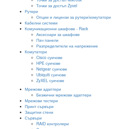
Точки за достъп Zyxel
Рутери
Опции и лицензи за рутери/комутатори
Кабелни системи
Комуникационни шкафове - Rack
Аксесоари за шкафове
Пач панели
Разпределители на напрежение
Комутатори
Cisco суичове
HPE суичове
Netgear суичове
Ubiquiti суичове
ZyXEL суичове
Мрежови адаптери
Безжични мрежови адаптери
Мрежови тестери
Принт сървъри
Защитни стени
Сървъри
RAID контролери