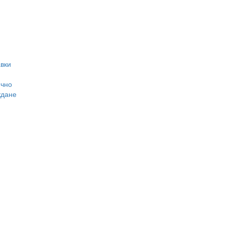
вки
ично
ждане