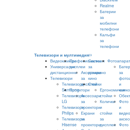
Realme
Батерии
за
мобилни
телефони
Калъфи
за
телефони
Телевизори и мултимедия
Видеокамери
Професионални
Системи
Фотоапара
Универсални
дисплеи
за
Бате
дистанционни
Аксесоари
домашно
за
Телевизори
за
кино
фото
Телевизори
дисплеи
Стойки
и
Samsung
Проектори
Ергономични
камк
Телевизори
Аксесоари
стойки
Обек
LG
за
Колички
Фото
Телевизори
проектори
и
и
Philips
Екрани
стойки
виде
Телевизори
за
за
аксес
Hisense
проектори
дисплеи
Фото