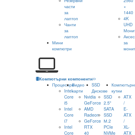
Резервни
2560
части
×
за
1440
лаптоп
4K
Чанти
UHD
за
Мони
лаптоп
Аксе
Мини
за
компютри
мони
Компютърни компоненти
Процесори
Видео
SSD
Компютърн
Intel
карти
Дискове
кутии
Core
Nvidia
SSD
ATX
i5
GeForce
2.5"
/
Intel
AMD
SATA
E-
Core
Radeon
SSD
ATX
i7
GeForce
М.2
/
Intel
RTX
PCIe
XL-
Core
40
NVMe
ATX