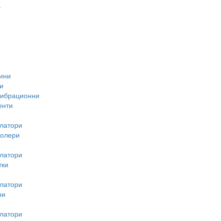
-
ини
и
вибрационни
енти
латори
ролери
латори
тки
латори
ри
латори