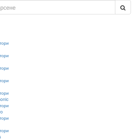
тори
тори
тори
тори
тори
onic
тори
vo
тори
тори
s