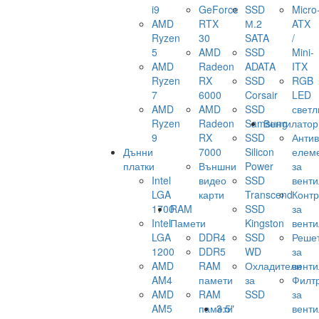
i9
GeForce
SSD
Micro
AMD
RTX
М.2
ATX
Ryzen
30
SATA
/
5
AMD
SSD
Mini-
AMD
Radeon
ADATA
ITX
Ryzen
RX
SSD
RGB
7
6000
Corsair
LED
AMD
AMD
SSD
светл
Ryzen
Radeon
Samsung
Вентилатор
9
RX
SSD
Анти
Дънни
7000
Silicon
елем
платки
Външни
Power
за
Intel
видео
SSD
венти
LGA
карти
Transcend
Конт
1700
RAM
SSD
за
Intel
Памети
Kingston
венти
LGA
DDR4
SSD
Реше
1200
DDR5
WD
за
AMD
RAM
Охладители
венти
AM4
памети
за
Филт
AMD
RAM
SSD
за
AM5
памети
3.5"
венти