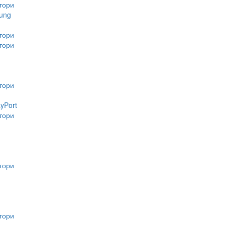
тори
ung
тори
тори
тори
ayPort
тори
тори
тори