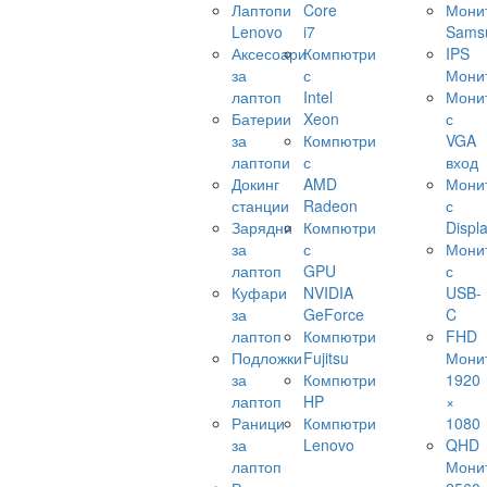
Лаптопи
Core
Мони
Lenovo
i7
Sams
Аксесоари
Компютри
IPS
за
с
Мони
лаптоп
Intel
Мони
Батерии
Xeon
с
за
Компютри
VGA
лаптопи
с
вход
Докинг
AMD
Мони
станции
Radeon
с
Зарядни
Компютри
Displ
за
с
Мони
лаптоп
GPU
с
Куфари
NVIDIA
USB-
за
GeForce
C
лаптоп
Компютри
FHD
Подложки
Fujitsu
Мони
за
Компютри
1920
лаптоп
HP
×
Раници
Компютри
1080
за
Lenovo
QHD
лаптоп
Мони