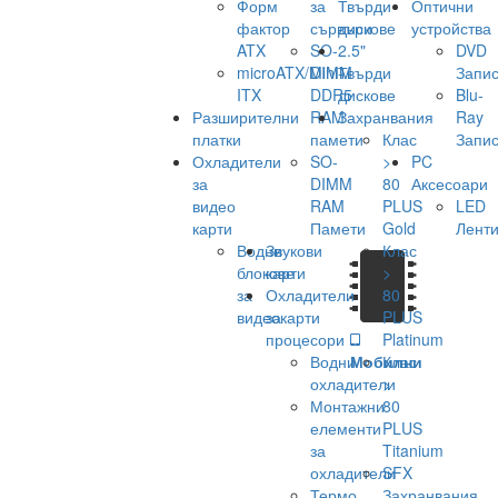
Форм
за
Твърди
Оптични
фактор
сървъри
дискове
устройства
ATX
SO-
2.5"
DVD
microATX/Mini-
DIMM
Твърди
Запис
ITX
DDR5
дискове
Blu-
Разширителни
RAM
Захранвания
Ray
платки
памети
Клас
Запис
Охладители
SO-
>
PC
за
DIMM
80
Аксесоари
видео
RAM
PLUS
LED
карти
Памети
Gold
Лент
Водни
Звукови
Клас
блокове
карти
>
за
Охладители
80
видеокарти
за
PLUS
процесори
Platinum
Водни
Мобилни
Клас
охладители
>
Монтажни
80
елементи
PLUS
за
Titanium
охладители
SFX
Термо
Захранвания