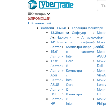
Категории
ПРОМОЦИИ
Компютри
Лаптопи
Тънки
Гаранции
Монитори
13.3"
клиенти
Софтуер
Мони
Лаптопи
Настолни
Антивирусен
Acer
14"
Компютри
софтуер
Мони
Лаптопи
Компютри
Операционни
AOC
15.6"
с
системи
Мони
Лаптопи
Intel
ASUS
17.3"
Core
Мони
Лаптопи
i3
Dell
Лаптопи
Компютри
Мони
Acer
с
ViewS
Лаптопи
Intel
Мони
ASUS
Core
Leno
Лаптопи
i5
Мони
Dell
Компютри
LG
Лаптопи
с
Мони
HP
Intel
Philip