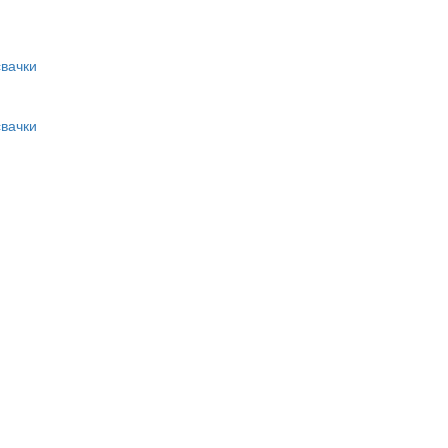
вачки
вачки
и