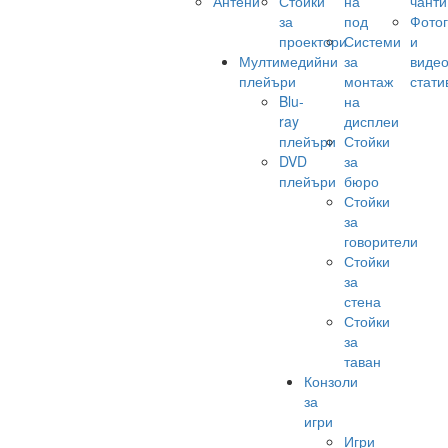
Антени
Стойки
на
чанти
за
под
Фото
проектори
Системи
и
Мултимедийни
за
виде
плейъри
монтаж
стати
Blu-
на
ray
дисплеи
плейъри
Стойки
DVD
за
плейъри
бюро
Стойки
за
говорители
Стойки
за
стена
Стойки
за
таван
Конзоли
за
игри
Игри