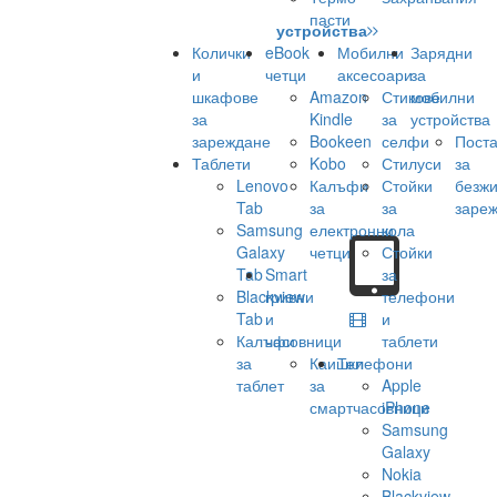
пасти
устройства
Колички
eBook
Мобилни
Зарядни
и
четци
аксесоари
за
шкафове
Amazon
Стикове
мобилни
за
Kindle
за
устройства
зареждане
Bookeen
селфи
Поста
Таблети
Kobo
Стилуси
за
Lenovo
Калъфи
Стойки
безж
Tab
за
за
заре
Samsung
електронни
кола
Galaxy
четци
Стойки
Tab
Smart
за
Blackview
гривни
телефони
Tab
и
и
Калъфи
часовници
таблети
за
Каишки
Телефони
таблет
за
Apple
смартчасовници
iPhone
Samsung
Galaxy
Nokia
Blackview