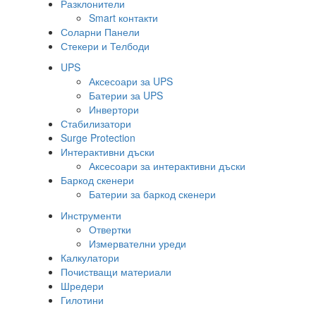
Разклонители
Smart контакти
Соларни Панели
Стекери и Телбоди
UPS
Аксесоари за UPS
Батерии за UPS
Инвертори
Стабилизатори
Surge Protection
Интерактивни дъски
Аксесоари за интерактивни дъски
Баркод скенери
Батерии за баркод скенери
Инструменти
Отвертки
Измервателни уреди
Калкулатори
Почистващи материали
Шредери
Гилотини