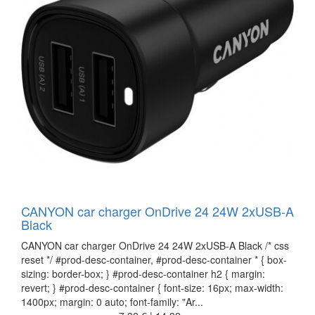
CANYON car charger OnDrive 24 24W 2xUSB-A
Black
CANYON car charger OnDrive 24 24W 2xUSB-A Black /* css
reset */ #prod-desc-container, #prod-desc-container * { box-
sizing: border-box; } #prod-desc-container h2 { margin:
revert; } #prod-desc-container { font-size: 16px; max-width:
1400px; margin: 0 auto; font-family: "Ar...