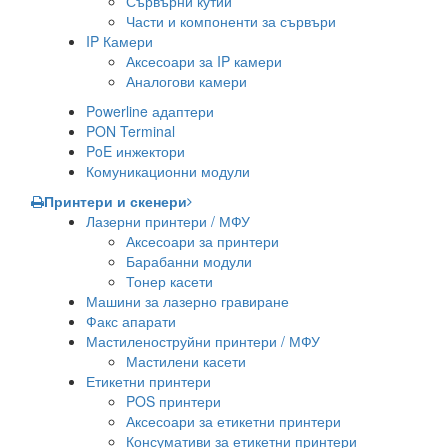
Сървърни кутии
Части и компоненти за сървъри
IP Камери
Аксесоари за IP камери
Аналогови камери
Powerline адаптери
PON Terminal
PoE инжектори
Комуникационни модули
Принтери и скенери
Лазерни принтери / МФУ
Аксесоари за принтери
Барабанни модули
Тонер касети
Машини за лазерно гравиране
Факс апарати
Мастиленоструйни принтери / МФУ
Мастилени касети
Етикетни принтери
POS принтери
Аксесоари за етикетни принтери
Консумативи за етикетни принтери