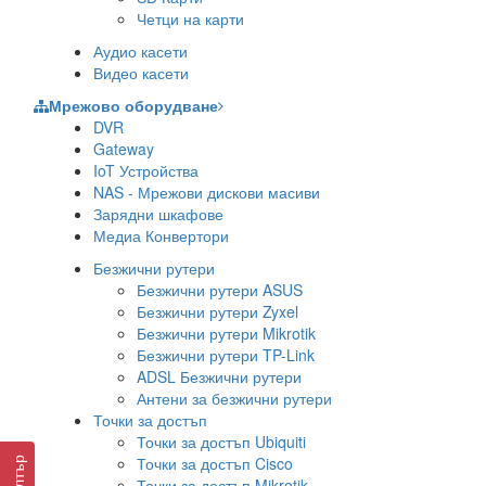
Четци на карти
Аудио касети
Видео касети
Мрежово оборудване
DVR
Gateway
IoT Устройства
NAS - Мрежови дискови масиви
Зарядни шкафове
Медиа Конвертори
Безжични рутери
Безжични рутери ASUS
Безжични рутери Zyxel
Безжични рутери Mikrotik
Безжични рутери TP-Link
ADSL Безжични рутери
Антени за безжични рутери
Точки за достъп
Точки за достъп Ubiquiti
Точки за достъп Cisco
Филтър
Точки за достъп Mikrotik