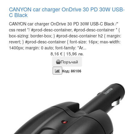
CANYON car charger OnDrive 30 PD 30W USB-
C Black
CANYON car charger OnDrive 30 PD 30W USB-C Black /*
css reset */ #prod-desc-container, #prod-desc-container * {
box-sizing: border-box; } #prod-desc-container h2 { margin:
revert; } #prod-desc-container { font-size: 16px; max-width:
1400px; margin: 0 auto; font-family: "Ar...
8,16 € | 15,96 лв.
Поръчай
Код: 86106