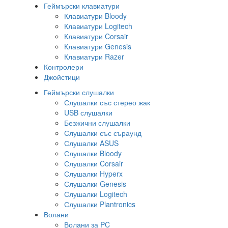
Геймърски клавиатури
Клавиатури Bloody
Клавиатури Logitech
Клавиатури Corsair
Клавиатури Genesis
Клавиатури Razer
Контролери
Джойстици
Геймърски слушалки
Слушалки със стерео жак
USB слушалки
Безжични слушалки
Слушалки със съраунд
Слушалки ASUS
Слушалки Bloody
Слушалки Corsair
Слушалки Hyperx
Слушалки Genesis
Слушалки Logitech
Слушалки Plantronics
Волани
Волани за PC