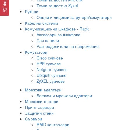
Точки за достъп Zyxel
Рутери
Опции и лицензи за рутери/комутатори
Кабелни системи
Комуникационни шкафове - Rack
Аксесоари за шкафове
Пач панели
Разпределители на напрежение
Комутатори
Cisco суичове
HPE суичове
Netgear суичове
Ubiquiti суичове
ZyXEL суичове
Мрежови адаптери
Безжични мрежови адаптери
Мрежови тестери
Принт сървъри
Защитни стени
Сървъри
RAID контролери