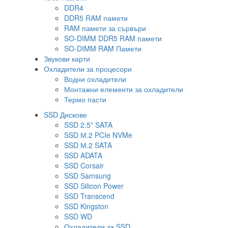
DDR4
DDR5 RAM памети
RAM памети за сървъри
SO-DIMM DDR5 RAM памети
SO-DIMM RAM Памети
Звукови карти
Охладители за процесори
Водни охладители
Монтажни елементи за охладители
Термо пасти
SSD Дискове
SSD 2.5" SATA
SSD М.2 PCIe NVMe
SSD М.2 SATA
SSD ADATA
SSD Corsair
SSD Samsung
SSD Silicon Power
SSD Transcend
SSD Kingston
SSD WD
Охладители за SSD