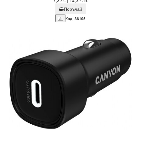
7,32 € | 14,32 лв.
Поръчай
Код: 86105