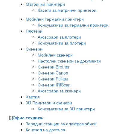
Матрични принтери
Касети за матрични принтери
Мобилни термални принтери
Консумативи за термални принтери
Плотери
Аксесоари за плотери
Консумативи за плотери
Скенери
Мобилни скенери
Настолни скенери за документи
Скенери Brother
Скенери Canon
Скенери Fujitsu
Скенери IRIScan
Аксесоари за скенери
Хартия
3D Принтери и скенери
Консумативи за 3D принтери
Офис техника
Зарядни станции за електромобили
Контрол на достъпа