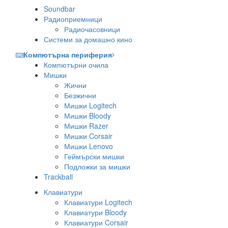
Soundbar
Радиоприемници
Радиочасовници
Системи за домашно кино
Компютърна периферия
Компютърни очила
Мишки
Жични
Безжични
Мишки Logitech
Мишки Bloody
Мишки Razer
Мишки Corsair
Мишки Lenovo
Геймърски мишки
Подложки за мишки
Trackball
Клавиатури
Клавиатури Logitech
Клавиатури Bloody
Клавиатури Corsair