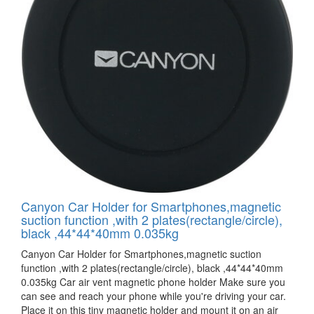
Canyon Car Holder for Smartphones,magnetic
suction function ,with 2 plates(rectangle/circle),
black ,44*44*40mm 0.035kg
Canyon Car Holder for Smartphones,magnetic suction
function ,with 2 plates(rectangle/circle), black ,44*44*40mm
0.035kg Car air vent magnetic phone holder Make sure you
can see and reach your phone while you're driving your car.
Place it on this tiny magnetic holder and mount it on an air