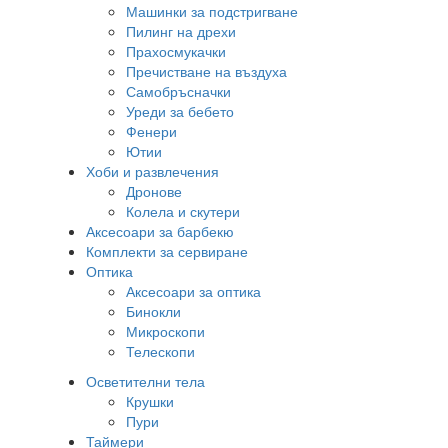
Машинки за подстригване
Пилинг на дрехи
Прахосмукачки
Пречистване на въздуха
Самобръсначки
Уреди за бебето
Фенери
Ютии
Хоби и развлечения
Дронове
Колела и скутери
Аксесоари за барбекю
Комплекти за сервиране
Оптика
Аксесоари за оптика
Бинокли
Микроскопи
Телескопи
Осветителни тела
Крушки
Пури
Таймери