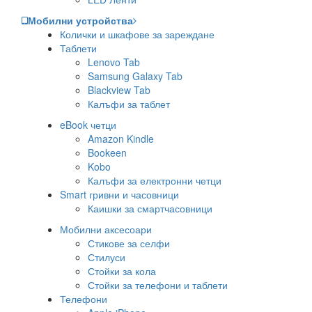
Мобилни устройства
Колички и шкафове за зареждане
Таблети
Lenovo Tab
Samsung Galaxy Tab
Blackview Tab
Калъфи за таблет
eBook четци
Amazon Kindle
Bookeen
Kobo
Калъфи за електронни четци
Smart гривни и часовници
Каишки за смартчасовници
Мобилни аксесоари
Стикове за селфи
Стилуси
Стойки за кола
Стойки за телефони и таблети
Телефони