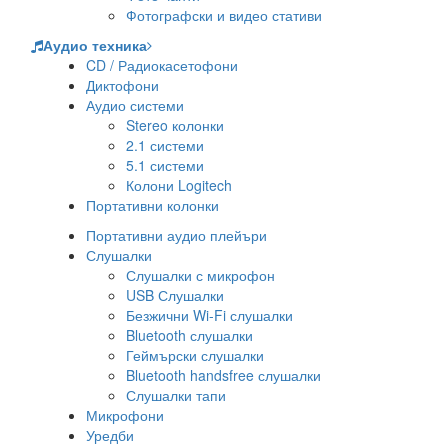
Фотографски и видео стативи
Аудио техника
CD / Радиокасетофони
Диктофони
Аудио системи
Stereo колонки
2.1 системи
5.1 системи
Колони Logitech
Портативни колонки
Портативни аудио плейъри
Слушалки
Слушалки с микрофон
USB Слушалки
Безжични Wi-Fi слушалки
Bluetooth слушалки
Геймърски слушалки
Bluetooth handsfree слушалки
Слушалки тапи
Микрофони
Уредби