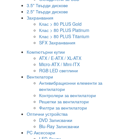
3.5" Твърди дискове
2.5" Твърди дискове
Захранвания
Клас > 80 PLUS Gold
Клас > 80 PLUS Platinum
Клас > 80 PLUS Titanium
SFX Захранвания
Компютърни кутии
ATX / E-ATX / XL-ATX
Micro-ATX / Mini-ITX
RGB LED светлини
Вентилатори
Антивибрационни елементи за
вентилатори
Контролери за вентилатори
Решетки за вентилатори
Филтри за вентилатори
Оптични устройства
DVD Записвачки
Blu-Ray Записвачки
PC Аксесоари
LED Ленти