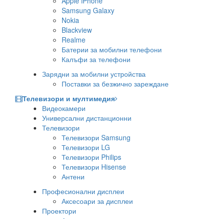
Apple iPhone
Samsung Galaxy
Nokia
Blackview
Realme
Батерии за мобилни телефони
Калъфи за телефони
Зарядни за мобилни устройства
Поставки за безжично зареждане
Телевизори и мултимедия
Видеокамери
Универсални дистанционни
Телевизори
Телевизори Samsung
Телевизори LG
Телевизори Philips
Телевизори Hisense
Антени
Професионални дисплеи
Аксесоари за дисплеи
Проектори