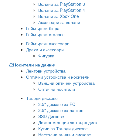
Волани за PlayStation 3
Волани за PlayStation 4
Волани за Xbox One
Аксесоари за волани
Геймърски бюра
Геймърски столове
Геймърски аксесоари
Дрехи и аксесоари
Фигурки
Носители на данни
Лентови устройства
Оптични устройства и носители
Външни оптични устройства
Оптични носители
Твърди дискове
3.5" дискове за PC
2.5" дискове за лаптоп
SSD Дискове
Докинг станция за твърд диск
Кутии за Твърди дискове
Настолни външни дискове