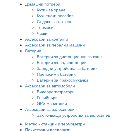
Домашни потреби
Кутии за храна
Кухненски пособия
Съдове за готвене
Термоси
Чаши
Аксесоари за контакти
Аксесоари за перални машини
Батерии
Батерии за дистанционни за кран
Батерии за радиостанции
Зарядни устройства за батерии
Преносими батерии
Батерии за прахосмукачки
Аксесоари за автомобили
Видеорегистратори
Ресийвъри
GPS Навигации
Аксесоари за велосипеди
Заключващи устройства за велосипед
Метео - станции и термометри
Почистващи препарати