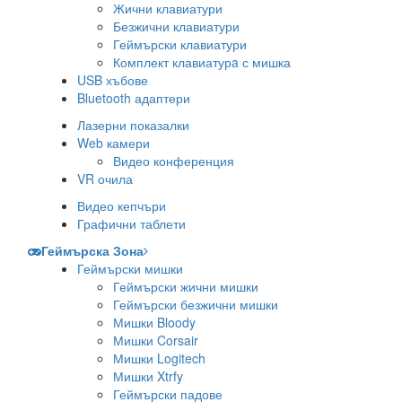
Жични клавиатури
Безжични клавиатури
Геймърски клавиатури
Комплект клавиатурa с мишка
USB хъбове
Bluetooth адаптери
Лазерни показалки
Web камери
Видео конференция
VR очила
Видео кепчъри
Графични таблети
Геймърска Зона
Геймърски мишки
Геймърски жични мишки
Геймърски безжични мишки
Мишки Bloody
Мишки Corsair
Мишки Logitech
Мишки Xtrfy
Геймърски падове