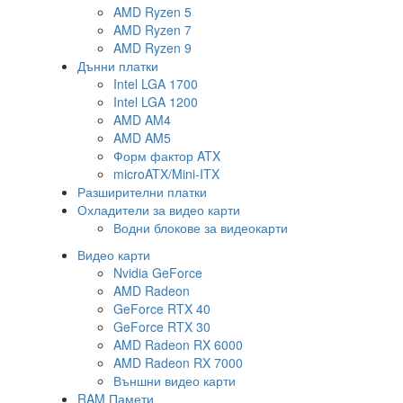
AMD Ryzen 5
AMD Ryzen 7
AMD Ryzen 9
Дънни платки
Intel LGA 1700
Intel LGA 1200
AMD AM4
AMD AM5
Форм фактор ATX
microATX/Mini-ITX
Разширителни платки
Охладители за видео карти
Водни блокове за видеокарти
Видео карти
Nvidia GeForce
AMD Radeon
GeForce RTX 40
GeForce RTX 30
AMD Radeon RX 6000
AMD Radeon RX 7000
Външни видео карти
RAM Памети