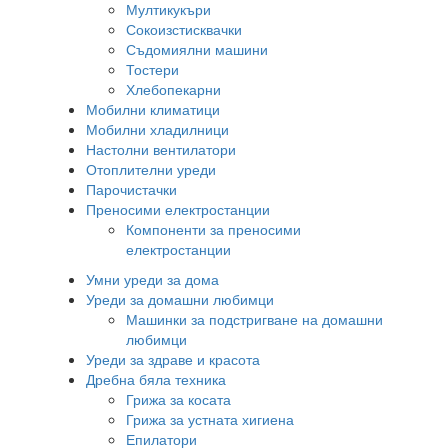
Мултикукъри
Сокоизстисквачки
Съдомиялни машини
Тостери
Хлебопекарни
Мобилни климатици
Мобилни хладилници
Настолни вентилатори
Отоплителни уреди
Парочистачки
Преносими електростанции
Компоненти за преносими
електростанции
Умни уреди за дома
Уреди за домашни любимци
Машинки за подстригване на домашни
любимци
Уреди за здраве и красота
Дребна бяла техника
Грижа за косата
Грижа за устната хигиена
Епилатори