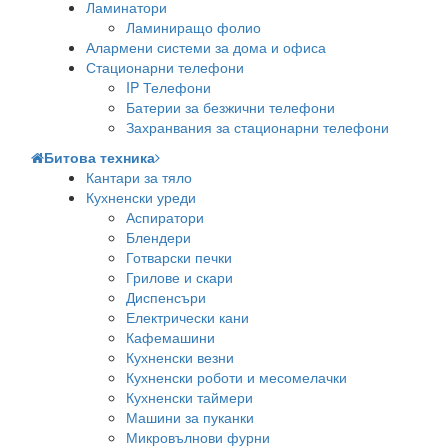
Ламинатори
Ламиниращо фолио
Алармени системи за дома и офиса
Стационарни телефони
IP Телефони
Батерии за безжични телефони
Захранвания за стационарни телефони
Битова техника
Кантари за тяло
Кухненски уреди
Аспиратори
Блендери
Готварски печки
Грилове и скари
Диспенсъри
Електрически кани
Кафемашини
Кухненски везни
Кухненски роботи и месомелачки
Кухненски таймери
Машини за пуканки
Микровълнови фурни