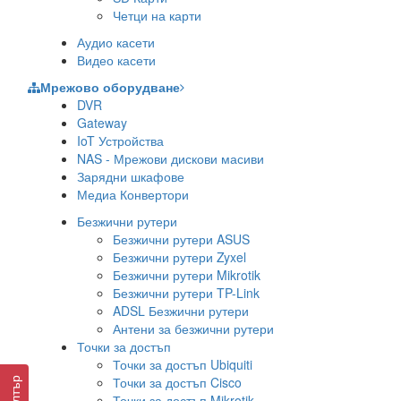
Четци на карти
Аудио касети
Видео касети
Мрежово оборудване
DVR
Gateway
IoT Устройства
NAS - Мрежови дискови масиви
Зарядни шкафове
Медиа Конвертори
Безжични рутери
Безжични рутери ASUS
Безжични рутери Zyxel
Безжични рутери Mikrotik
Безжични рутери TP-Link
ADSL Безжични рутери
Антени за безжични рутери
Точки за достъп
Точки за достъп Ubiquiti
Точки за достъп Cisco
Филтър
Точки за достъп Mikrotik