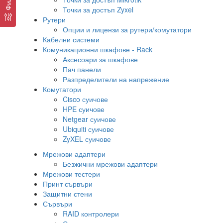
Точки за достъп Zyxel
Рутери
Опции и лицензи за рутери/комутатори
Кабелни системи
Комуникационни шкафове - Rack
Аксесоари за шкафове
Пач панели
Разпределители на напрежение
Комутатори
Cisco суичове
HPE суичове
Netgear суичове
Ubiquiti суичове
ZyXEL суичове
Мрежови адаптери
Безжични мрежови адаптери
Мрежови тестери
Принт сървъри
Защитни стени
Сървъри
RAID контролери