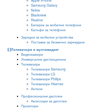
Apple iPhone
Samsung Galaxy
Nokia
Blackview
Realme
Батерии за мобилни телефони
Калъфи за телефони
Зарядни за мобилни устройства
Поставки за безжично зареждане
Телевизори и мултимедия
Видеокамери
Универсални дистанционни
Телевизори
Телевизори Samsung
Телевизори LG
Телевизори Philips
Телевизори Hisense
Антени
Професионални дисплеи
Аксесоари за дисплеи
Проектори