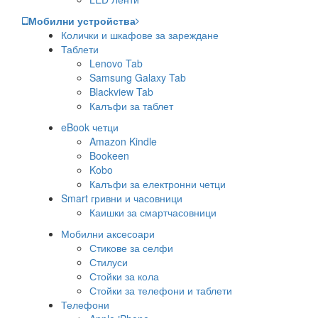
Мобилни устройства
Колички и шкафове за зареждане
Таблети
Lenovo Tab
Samsung Galaxy Tab
Blackview Tab
Калъфи за таблет
eBook четци
Amazon Kindle
Bookeen
Kobo
Калъфи за електронни четци
Smart гривни и часовници
Каишки за смартчасовници
Мобилни аксесоари
Стикове за селфи
Стилуси
Стойки за кола
Стойки за телефони и таблети
Телефони