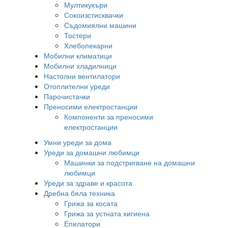
Мултикукъри
Сокоизстисквачки
Съдомиялни машини
Тостери
Хлебопекарни
Мобилни климатици
Мобилни хладилници
Настолни вентилатори
Отоплителни уреди
Парочистачки
Преносими електростанции
Компоненти за преносими
електростанции
Умни уреди за дома
Уреди за домашни любимци
Машинки за подстригване на домашни
любимци
Уреди за здраве и красота
Дребна бяла техника
Грижа за косата
Грижа за устната хигиена
Епилатори