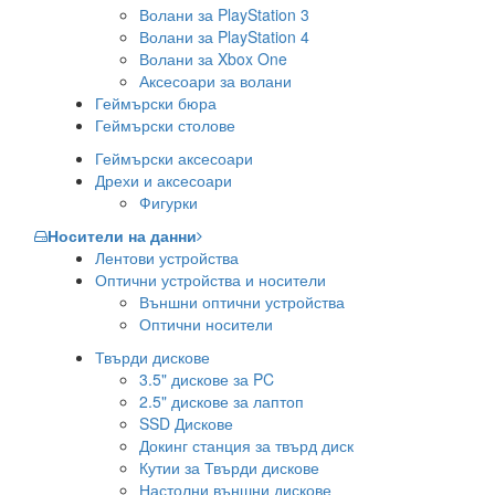
Волани за PlayStation 3
Волани за PlayStation 4
Волани за Xbox One
Аксесоари за волани
Геймърски бюра
Геймърски столове
Геймърски аксесоари
Дрехи и аксесоари
Фигурки
Носители на данни
Лентови устройства
Оптични устройства и носители
Външни оптични устройства
Оптични носители
Твърди дискове
3.5" дискове за PC
2.5" дискове за лаптоп
SSD Дискове
Докинг станция за твърд диск
Кутии за Твърди дискове
Настолни външни дискове