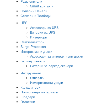
Разклонители
Smart контакти
Соларни Панели
Стекери и Телбоди
UPS
Аксесоари за UPS
Батерии за UPS
Инвертори
Стабилизатори
Surge Protection
Интерактивни дъски
Аксесоари за интерактивни дъски
Баркод скенери
Батерии за баркод скенери
Инструменти
Отвертки
Измервателни уреди
Калкулатори
Почистващи материали
Шредери
Гилотини