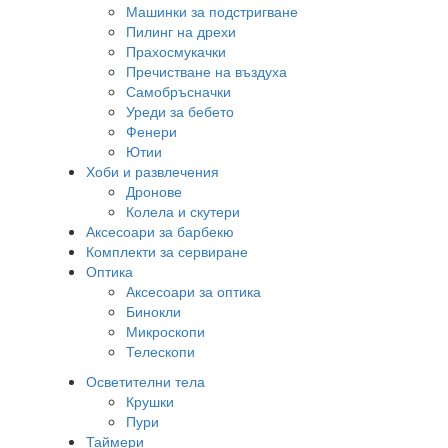
Машинки за подстригване
Пилинг на дрехи
Прахосмукачки
Пречистване на въздуха
Самобръсначки
Уреди за бебето
Фенери
Ютии
Хоби и развлечения
Дронове
Колела и скутери
Аксесоари за барбекю
Комплекти за сервиране
Оптика
Аксесоари за оптика
Бинокли
Микроскопи
Телескопи
Осветителни тела
Крушки
Пури
Таймери