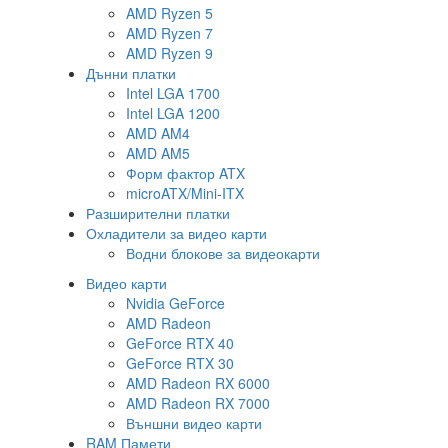
AMD Ryzen 5
AMD Ryzen 7
AMD Ryzen 9
Дънни платки
Intel LGA 1700
Intel LGA 1200
AMD AM4
AMD AM5
Форм фактор ATX
microATX/Mini-ITX
Разширителни платки
Охладители за видео карти
Водни блокове за видеокарти
Видео карти
Nvidia GeForce
AMD Radeon
GeForce RTX 40
GeForce RTX 30
AMD Radeon RX 6000
AMD Radeon RX 7000
Външни видео карти
RAM Памети