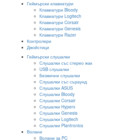
Геймърски клавиатури
Клавиатури Bloody
Клавиатури Logitech
Клавиатури Corsair
Клавиатури Genesis
Клавиатури Razer
Контролери
Джойстици
Геймърски слушалки
Слушалки със стерео жак
USB слушалки
Безжични слушалки
Слушалки със съраунд
Слушалки ASUS
Слушалки Bloody
Слушалки Corsair
Слушалки Hyperx
Слушалки Genesis
Слушалки Logitech
Слушалки Plantronics
Волани
Волани за PC