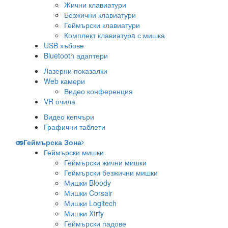
Жични клавиатури
Безжични клавиатури
Геймърски клавиатури
Комплект клавиатурa с мишка
USB хъбове
Bluetooth адаптери
Лазерни показалки
Web камери
Видео конференция
VR очила
Видео кепчъри
Графични таблети
Геймърска Зона
Геймърски мишки
Геймърски жични мишки
Геймърски безжични мишки
Мишки Bloody
Мишки Corsair
Мишки Logitech
Мишки Xtrfy
Геймърски падове