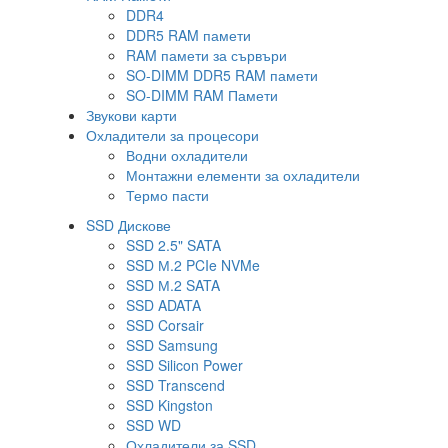
DDR4
DDR5 RAM памети
RAM памети за сървъри
SO-DIMM DDR5 RAM памети
SO-DIMM RAM Памети
Звукови карти
Охладители за процесори
Водни охладители
Монтажни елементи за охладители
Термо пасти
SSD Дискове
SSD 2.5" SATA
SSD М.2 PCIe NVMe
SSD М.2 SATA
SSD ADATA
SSD Corsair
SSD Samsung
SSD Silicon Power
SSD Transcend
SSD Kingston
SSD WD
Охладители за SSD