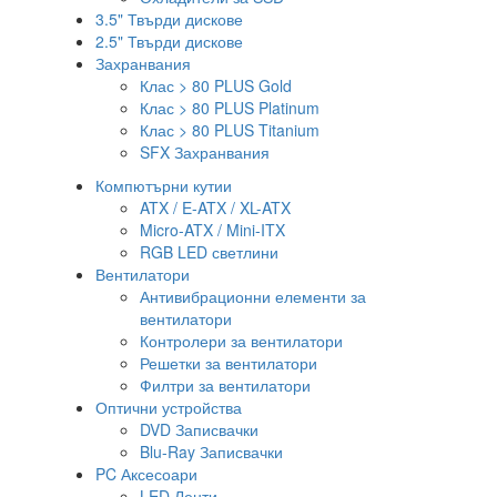
3.5" Твърди дискове
2.5" Твърди дискове
Захранвания
Клас > 80 PLUS Gold
Клас > 80 PLUS Platinum
Клас > 80 PLUS Titanium
SFX Захранвания
Компютърни кутии
ATX / E-ATX / XL-ATX
Micro-ATX / Mini-ITX
RGB LED светлини
Вентилатори
Антивибрационни елементи за
вентилатори
Контролери за вентилатори
Решетки за вентилатори
Филтри за вентилатори
Оптични устройства
DVD Записвачки
Blu-Ray Записвачки
PC Аксесоари
LED Ленти