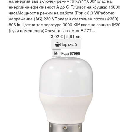
на енергия във включен режим: 9 kWh/1000hКлас на
енергийна ефективност A до G FЖивот на крушка: 15000
часаМощност в режим на работа (Pon): 8,3 WРаботно
напрежение (AC) 230 VПолезен светлинен поток (Φ360)
806 lmЦветна температура 3000 KIP клас на защита IP20
(сухи помещения)Фасунга за лампа Е 27Т...
3,02 € | 5,91 лв.
Поръчай
Код: 67998