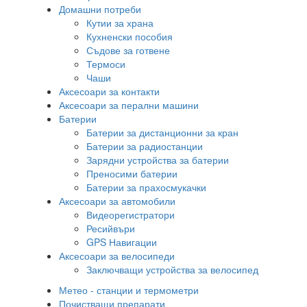
Домашни потреби
Кутии за храна
Кухненски пособия
Съдове за готвене
Термоси
Чаши
Аксесоари за контакти
Аксесоари за перални машини
Батерии
Батерии за дистанционни за кран
Батерии за радиостанции
Зарядни устройства за батерии
Преносими батерии
Батерии за прахосмукачки
Аксесоари за автомобили
Видеорегистратори
Ресийвъри
GPS Навигации
Аксесоари за велосипеди
Заключващи устройства за велосипед
Метео - станции и термометри
Почистващи препарати