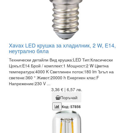
Xavax LED крушка за хладилник, 2 W, E14,
неутрално бяла
Технически детайли Вид крушка:LED Тип:Класически
Цокъл:E14 Брой / комплект:1 Мощност:2 W Цветна
температура:4000 K Светлинен поток:180 lm Ъгъл на
светене:360 ° Живот:20000 h Енергиен клас:F
Напрежение:230 V ...
3,36 € | 6,57 лв.
Поръчай
Код: 57856