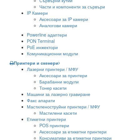
Сървърни кутии
Части и компоненти за сървъри
IP Камери
Аксесоари за IP камери
Аналогови камери
Powerline адаптери
PON Terminal
PoE инжектори
Комуникационни модули
Принтери и скенери
Лазерни принтери / МФУ
Аксесоари за принтери
Барабанни модули
Тонер касети
Машини за лазерно гравиране
Факс апарати
Мастиленоструйни принтери / МФУ
Мастилени касети
Етикетни принтери
POS принтери
Аксесоари за етикетни принтери
Консумативи за етикетни принтери