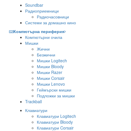
Soundbar
Радиоприемници
Радиочасовници
Системи за домашно кино
Компютърна периферия
Компютърни очила
Мишки
Жични
Безжични
Мишки Logitech
Мишки Bloody
Мишки Razer
Мишки Corsair
Мишки Lenovo
Геймърски мишки
Подложки за мишки
Trackball
Клавиатури
Клавиатури Logitech
Клавиатури Bloody
Клавиатури Corsair