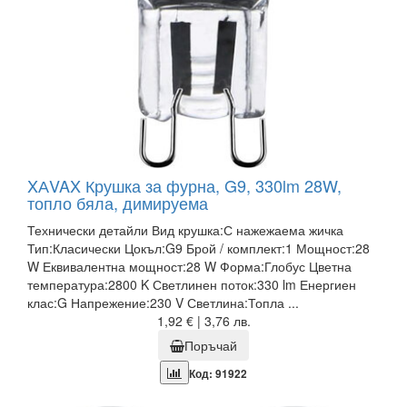
XАVAX Крушка за фурна, G9, 330lm 28W,
топло бяла, димируема
Технически детайли Вид крушка:С нажежаема жичка
Тип:Класически Цокъл:G9 Брой / комплект:1 Мощност:28
W Еквивалентна мощност:28 W Форма:Глобус Цветна
температура:2800 K Светлинен поток:330 lm Енергиен
клас:G Напрежение:230 V Светлина:Топла ...
1,92 € | 3,76 лв.
Поръчай
Код: 91922