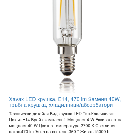
Xavax LED крушка, E14, 470 lm Заменя 40W,
тръбна крушка, хладилници/абсорбатори
Технически детайли Вид крушка:LED Тип:Класически
Цокъл:E14 Брой / комплект:1 Мощност:4 W Еквивалентна
мощност:40 W Цветна температура:2700 K Светлинен
поток:470 lm Ъгъл на светене:360 ° Живот:15000 h