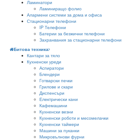
Ламинатори
Ламиниращо фолио
Алармени системи за дома и офиса
Стационарни телефони
IP Телефони
Батерии за безжични телефони
Захранвания за стационарни телефони
Битова техника
Кантари за тяло
Кухненски уреди
Аспиратори
Блендери
Готварски печки
Грилове и скари
Диспенсъри
Електрически кани
Кафемашини
Кухненски везни
Кухненски роботи и месомелачки
Кухненски таймери
Машини за пуканки
Микровълнови фурни