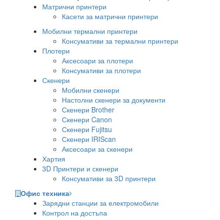
Матрични принтери
Касети за матрични принтери
Мобилни термални принтери
Консумативи за термални принтери
Плотери
Аксесоари за плотери
Консумативи за плотери
Скенери
Мобилни скенери
Настолни скенери за документи
Скенери Brother
Скенери Canon
Скенери Fujitsu
Скенери IRIScan
Аксесоари за скенери
Хартия
3D Принтери и скенери
Консумативи за 3D принтери
Офис техника
Зарядни станции за електромобили
Контрол на достъпа