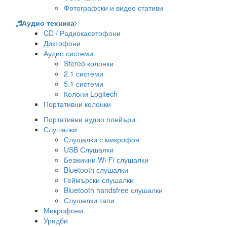
Фотографски и видео стативи
Аудио техника
CD / Радиокасетофони
Диктофони
Аудио системи
Stereo колонки
2.1 системи
5.1 системи
Колони Logitech
Портативни колонки
Портативни аудио плейъри
Слушалки
Слушалки с микрофон
USB Слушалки
Безжични Wi-Fi слушалки
Bluetooth слушалки
Геймърски слушалки
Bluetooth handsfree слушалки
Слушалки тапи
Микрофони
Уредби