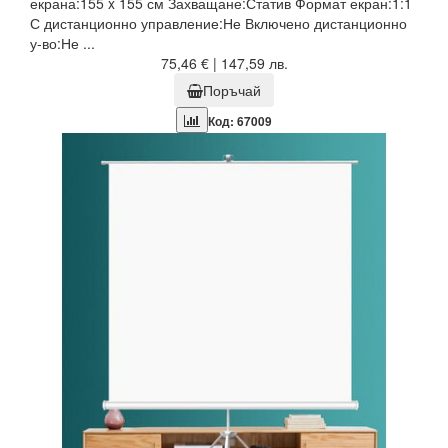
екрана:155 x 155 см Захващане:Статив Формат екран:1:1
С дистанционно управление:Не Включено дистанционно
у-во:Не ...
75,46 € | 147,59 лв.
Поръчай
Код: 67009