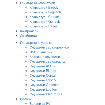
Геймърски клавиатури
Клавиатури Bloody
Клавиатури Logitech
Клавиатури Corsair
Клавиатури Genesis
Клавиатури Razer
Контролери
Джойстици
Геймърски слушалки
Слушалки със стерео жак
USB слушалки
Безжични слушалки
Слушалки със съраунд
Слушалки ASUS
Слушалки Bloody
Слушалки Corsair
Слушалки Hyperx
Слушалки Genesis
Слушалки Logitech
Слушалки Plantronics
Волани
Волани за PC