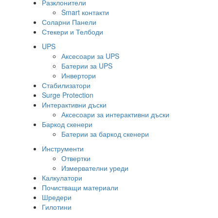
Разклонители
Smart контакти
Соларни Панели
Стекери и Телбоди
UPS
Аксесоари за UPS
Батерии за UPS
Инвертори
Стабилизатори
Surge Protection
Интерактивни дъски
Аксесоари за интерактивни дъски
Баркод скенери
Батерии за баркод скенери
Инструменти
Отвертки
Измервателни уреди
Калкулатори
Почистващи материали
Шредери
Гилотини