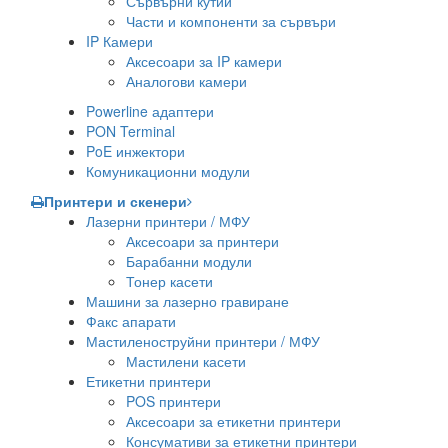
Сървърни кутии
Части и компоненти за сървъри
IP Камери
Аксесоари за IP камери
Аналогови камери
Powerline адаптери
PON Terminal
PoE инжектори
Комуникационни модули
Принтери и скенери
Лазерни принтери / МФУ
Аксесоари за принтери
Барабанни модули
Тонер касети
Машини за лазерно гравиране
Факс апарати
Мастиленоструйни принтери / МФУ
Мастилени касети
Етикетни принтери
POS принтери
Аксесоари за етикетни принтери
Консумативи за етикетни принтери