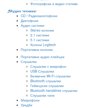
Фотографски и видео стативи
Аудио техника
CD / Радиокасетофони
Диктофони
Аудио системи
Stereo колонки
2.1 системи
5.1 системи
Колони Logitech
Портативни колонки
Портативни аудио плейъри
Слушалки
Слушалки с микрофон
USB Слушалки
Безжични Wi-Fi слушалки
Bluetooth слушалки
Геймърски слушалки
Bluetooth handsfree слушалки
Слушалки тапи
Микрофони
Уредби