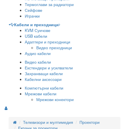
Термоглави за радиатори
Сейфове
Играчки
Кабели и преходници
KVM Суичове
USB кабели
Адаптери и преходници
Видео преходници
Аудио кабели
Видео кабели
Екстендери и усилватели
Захранващи кабели
Кабелни аксесоари
Компютърни кабели
Мрежови кабели
Мрежови конектори
Телевизори и мултимедия
Проектори
Екрани за проектори