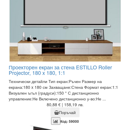
Проекторен екран за стена ESTILLO Roller
Projector, 180 x 180, 1:1
Технически детайли Тип екран:Ръчен Размер на
екрана:180 x 180 см Захващане:Стена Формат екран:1:1
Визуален ъгъл (градуси):150 ° С дистанционно
управление:Не Включено дистанционно у-во:Не ...
80,88 € | 158,19 лв.
Поръчай
Код: 59000