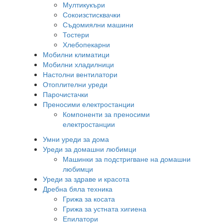
Мултикукъри
Сокоизстисквачки
Съдомиялни машини
Тостери
Хлебопекарни
Мобилни климатици
Мобилни хладилници
Настолни вентилатори
Отоплителни уреди
Парочистачки
Преносими електростанции
Компоненти за преносими
електростанции
Умни уреди за дома
Уреди за домашни любимци
Машинки за подстригване на домашни
любимци
Уреди за здраве и красота
Дребна бяла техника
Грижа за косата
Грижа за устната хигиена
Епилатори