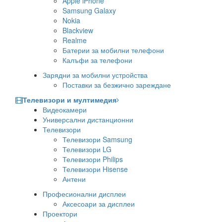
Apple iPhone
Samsung Galaxy
Nokia
Blackview
Realme
Батерии за мобилни телефони
Калъфи за телефони
Зарядни за мобилни устройства
Поставки за безжично зареждане
Телевизори и мултимедия
Видеокамери
Универсални дистанционни
Телевизори
Телевизори Samsung
Телевизори LG
Телевизори Philips
Телевизори Hisense
Антени
Професионални дисплеи
Аксесоари за дисплеи
Проектори