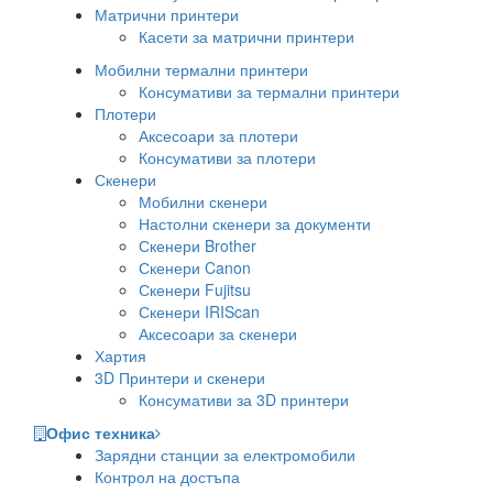
Матрични принтери
Касети за матрични принтери
Мобилни термални принтери
Консумативи за термални принтери
Плотери
Аксесоари за плотери
Консумативи за плотери
Скенери
Мобилни скенери
Настолни скенери за документи
Скенери Brother
Скенери Canon
Скенери Fujitsu
Скенери IRIScan
Аксесоари за скенери
Хартия
3D Принтери и скенери
Консумативи за 3D принтери
Офис техника
Зарядни станции за електромобили
Контрол на достъпа