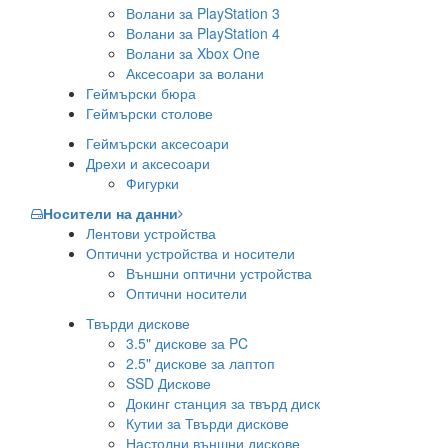
Волани за PlayStation 3
Волани за PlayStation 4
Волани за Xbox One
Аксесоари за волани
Геймърски бюра
Геймърски столове
Геймърски аксесоари
Дрехи и аксесоари
Фигурки
Носители на данни
Лентови устройства
Оптични устройства и носители
Външни оптични устройства
Оптични носители
Твърди дискове
3.5" дискове за PC
2.5" дискове за лаптоп
SSD Дискове
Докинг станция за твърд диск
Кутии за Твърди дискове
Настолни външни дискове