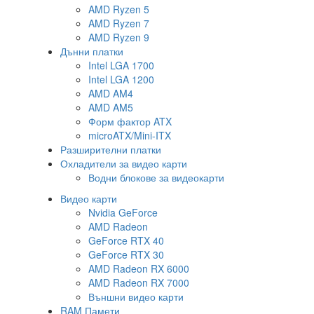
AMD Ryzen 5
AMD Ryzen 7
AMD Ryzen 9
Дънни платки
Intel LGA 1700
Intel LGA 1200
AMD AM4
AMD AM5
Форм фактор ATX
microATX/Mini-ITX
Разширителни платки
Охладители за видео карти
Водни блокове за видеокарти
Видео карти
Nvidia GeForce
AMD Radeon
GeForce RTX 40
GeForce RTX 30
AMD Radeon RX 6000
AMD Radeon RX 7000
Външни видео карти
RAM Памети