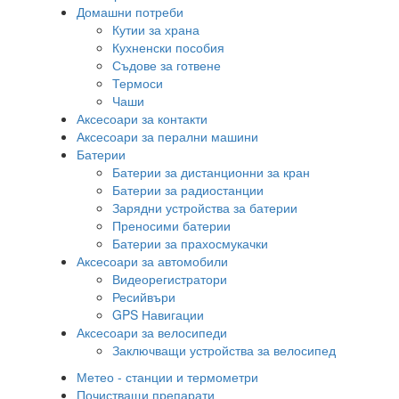
Домашни потреби
Кутии за храна
Кухненски пособия
Съдове за готвене
Термоси
Чаши
Аксесоари за контакти
Аксесоари за перални машини
Батерии
Батерии за дистанционни за кран
Батерии за радиостанции
Зарядни устройства за батерии
Преносими батерии
Батерии за прахосмукачки
Аксесоари за автомобили
Видеорегистратори
Ресийвъри
GPS Навигации
Аксесоари за велосипеди
Заключващи устройства за велосипед
Метео - станции и термометри
Почистващи препарати