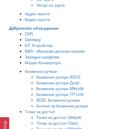
Четци на карти
Аудио касети
Видео касети
Мрежово оборудване
DVR
Gateway
IoT Устройства
NAS - Мрежови дискови масиви
Зарядни шкафове
Медиа Конвертори
Безжични рутери
Безжични рутери ASUS
Безжични рутери Zyxel
Безжични рутери Mikrotik
Безжични рутери TP-Link
ADSL Безжични рутери
Антени за безжични рутери
Точки за достъп
Точки за достъп Ubiquiti
Точки за достъп Cisco
Филтър
Точки за достъп Mikrotik