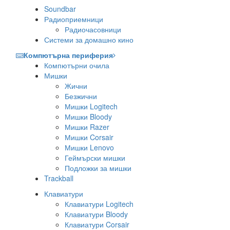
Soundbar
Радиоприемници
Радиочасовници
Системи за домашно кино
Компютърна периферия
Компютърни очила
Мишки
Жични
Безжични
Мишки Logitech
Мишки Bloody
Мишки Razer
Мишки Corsair
Мишки Lenovo
Геймърски мишки
Подложки за мишки
Trackball
Клавиатури
Клавиатури Logitech
Клавиатури Bloody
Клавиатури Corsair