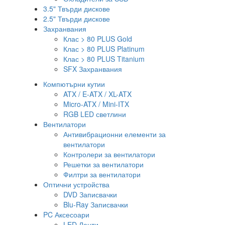
3.5" Твърди дискове
2.5" Твърди дискове
Захранвания
Клас > 80 PLUS Gold
Клас > 80 PLUS Platinum
Клас > 80 PLUS Titanium
SFX Захранвания
Компютърни кутии
ATX / E-ATX / XL-ATX
Micro-ATX / Mini-ITX
RGB LED светлини
Вентилатори
Антивибрационни елементи за
вентилатори
Контролери за вентилатори
Решетки за вентилатори
Филтри за вентилатори
Оптични устройства
DVD Записвачки
Blu-Ray Записвачки
PC Аксесоари
LED Ленти