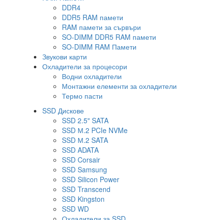
DDR4
DDR5 RAM памети
RAM памети за сървъри
SO-DIMM DDR5 RAM памети
SO-DIMM RAM Памети
Звукови карти
Охладители за процесори
Водни охладители
Монтажни елементи за охладители
Термо пасти
SSD Дискове
SSD 2.5" SATA
SSD М.2 PCIe NVMe
SSD М.2 SATA
SSD ADATA
SSD Corsair
SSD Samsung
SSD Silicon Power
SSD Transcend
SSD Kingston
SSD WD
Охладители за SSD