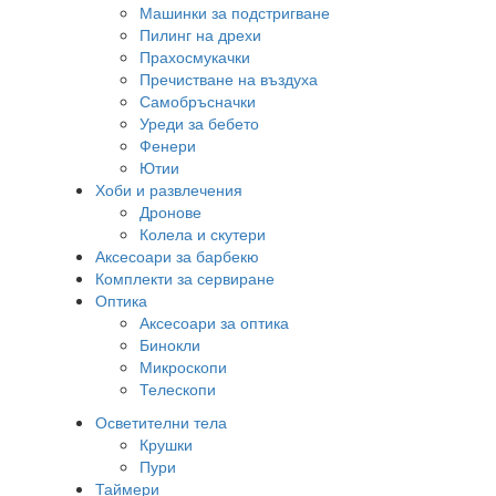
Машинки за подстригване
Пилинг на дрехи
Прахосмукачки
Пречистване на въздуха
Самобръсначки
Уреди за бебето
Фенери
Ютии
Хоби и развлечения
Дронове
Колела и скутери
Аксесоари за барбекю
Комплекти за сервиране
Оптика
Аксесоари за оптика
Бинокли
Микроскопи
Телескопи
Осветителни тела
Крушки
Пури
Таймери