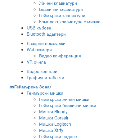
Жични клавиатури
Безжични клавиатури
Геймърски клавиатури
Комплект клавиатурa с мишка
USB хъбове
Bluetooth адаптери
Лазерни показалки
Web камери
Видео конференция
VR очила
Видео кепчъри
Графични таблети
Геймърска Зона
Геймърски мишки
Геймърски жични мишки
Геймърски безжични мишки
Мишки Bloody
Мишки Corsair
Мишки Logitech
Мишки Xtrfy
Геймърски падове