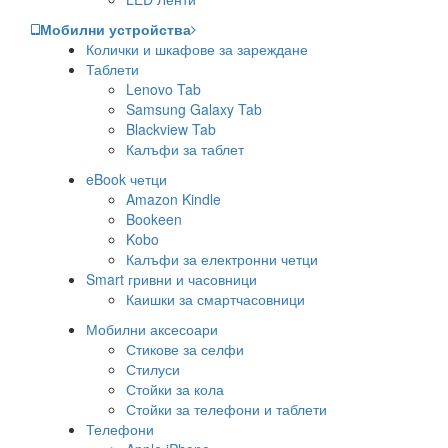
Мобилни устройства
Колички и шкафове за зареждане
Таблети
Lenovo Tab
Samsung Galaxy Tab
Blackview Tab
Калъфи за таблет
eBook четци
Amazon Kindle
Bookeen
Kobo
Калъфи за електронни четци
Smart гривни и часовници
Каишки за смартчасовници
Мобилни аксесоари
Стикове за селфи
Стилуси
Стойки за кола
Стойки за телефони и таблети
Телефони