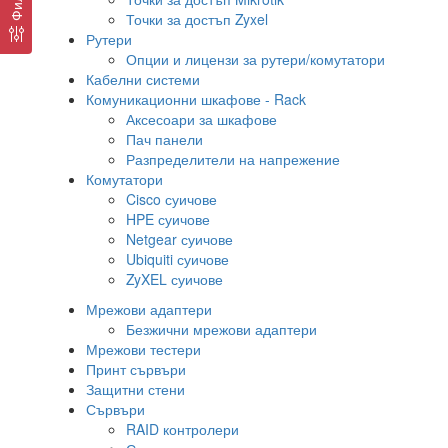
Точки за достъп Zyxel
Рутери
Опции и лицензи за рутери/комутатори
Кабелни системи
Комуникационни шкафове - Rack
Аксесоари за шкафове
Пач панели
Разпределители на напрежение
Комутатори
Cisco суичове
HPE суичове
Netgear суичове
Ubiquiti суичове
ZyXEL суичове
Мрежови адаптери
Безжични мрежови адаптери
Мрежови тестери
Принт сървъри
Защитни стени
Сървъри
RAID контролери