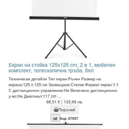
Екран на стойка 125x125 cm, 2 в 1, мобилен
комплект, телескопична тръба, бял
Технически детайли Тип екран:Ръчен Размер на
екрана:125 x 125 см Захващане:Статив Формат екран:1:1
С дистанционно управление:Не Включено дистанционно
у-во:Не Диагонал:117 cm ...
68,51 € | 133,99 лв.
Поръчай
Код: 67057