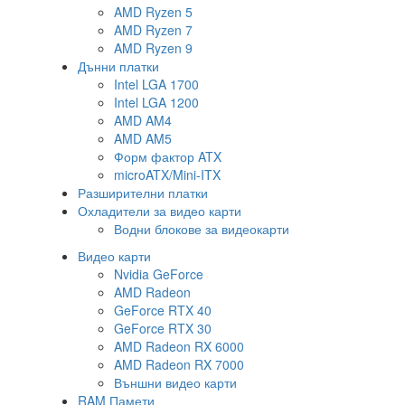
AMD Ryzen 5
AMD Ryzen 7
AMD Ryzen 9
Дънни платки
Intel LGA 1700
Intel LGA 1200
AMD AM4
AMD AM5
Форм фактор ATX
microATX/Mini-ITX
Разширителни платки
Охладители за видео карти
Водни блокове за видеокарти
Видео карти
Nvidia GeForce
AMD Radeon
GeForce RTX 40
GeForce RTX 30
AMD Radeon RX 6000
AMD Radeon RX 7000
Външни видео карти
RAM Памети