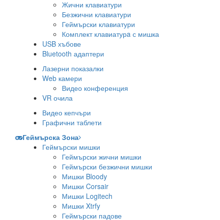
Жични клавиатури
Безжични клавиатури
Геймърски клавиатури
Комплект клавиатурa с мишка
USB хъбове
Bluetooth адаптери
Лазерни показалки
Web камери
Видео конференция
VR очила
Видео кепчъри
Графични таблети
Геймърска Зона
Геймърски мишки
Геймърски жични мишки
Геймърски безжични мишки
Мишки Bloody
Мишки Corsair
Мишки Logitech
Мишки Xtrfy
Геймърски падове