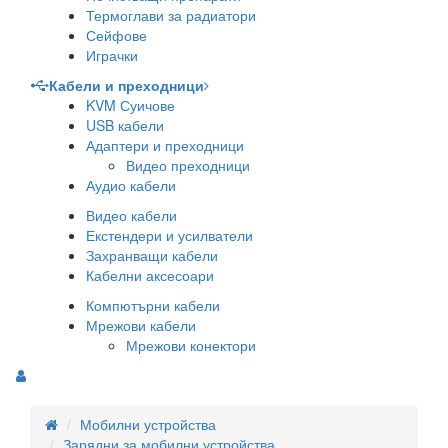
Термоглави за радиатори
Сейфове
Играчки
Кабели и преходници
KVM Суичове
USB кабели
Адаптери и преходници
Видео преходници
Аудио кабели
Видео кабели
Екстендери и усилватели
Захранващи кабели
Кабелни аксесоари
Компютърни кабели
Мрежови кабели
Мрежови конектори
Мобилни устройства
Зарядни за мобилни устройства