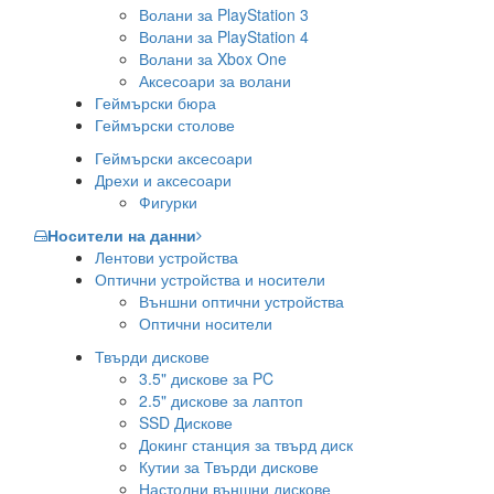
Волани за PlayStation 3
Волани за PlayStation 4
Волани за Xbox One
Аксесоари за волани
Геймърски бюра
Геймърски столове
Геймърски аксесоари
Дрехи и аксесоари
Фигурки
Носители на данни
Лентови устройства
Оптични устройства и носители
Външни оптични устройства
Оптични носители
Твърди дискове
3.5" дискове за PC
2.5" дискове за лаптоп
SSD Дискове
Докинг станция за твърд диск
Кутии за Твърди дискове
Настолни външни дискове