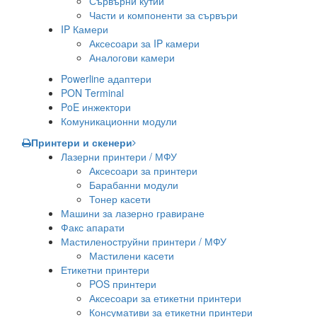
Сървърни кутии
Части и компоненти за сървъри
IP Камери
Аксесоари за IP камери
Аналогови камери
Powerline адаптери
PON Terminal
PoE инжектори
Комуникационни модули
Принтери и скенери
Лазерни принтери / МФУ
Аксесоари за принтери
Барабанни модули
Тонер касети
Машини за лазерно гравиране
Факс апарати
Мастиленоструйни принтери / МФУ
Мастилени касети
Етикетни принтери
POS принтери
Аксесоари за етикетни принтери
Консумативи за етикетни принтери