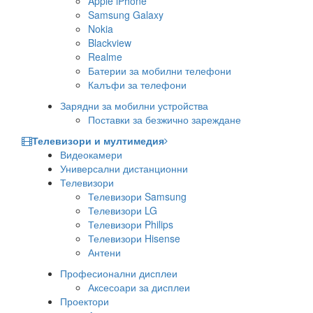
Apple iPhone
Samsung Galaxy
Nokia
Blackview
Realme
Батерии за мобилни телефони
Калъфи за телефони
Зарядни за мобилни устройства
Поставки за безжично зареждане
Телевизори и мултимедия
Видеокамери
Универсални дистанционни
Телевизори
Телевизори Samsung
Телевизори LG
Телевизори Philips
Телевизори Hisense
Антени
Професионални дисплеи
Аксесоари за дисплеи
Проектори