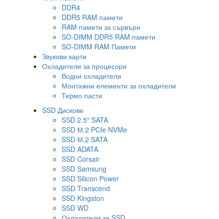
DDR4
DDR5 RAM памети
RAM памети за сървъри
SO-DIMM DDR5 RAM памети
SO-DIMM RAM Памети
Звукови карти
Охладители за процесори
Водни охладители
Монтажни елементи за охладители
Термо пасти
SSD Дискове
SSD 2.5" SATA
SSD М.2 PCIe NVMe
SSD М.2 SATA
SSD ADATA
SSD Corsair
SSD Samsung
SSD Silicon Power
SSD Transcend
SSD Kingston
SSD WD
Охладители за SSD