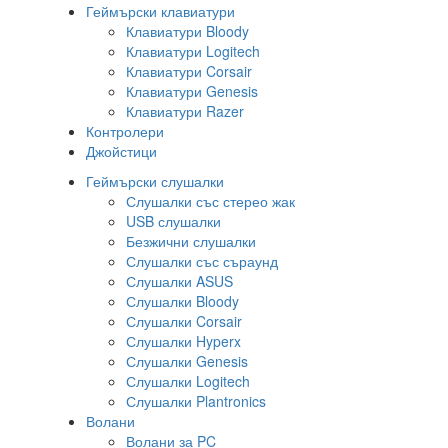
Геймърски клавиатури
Клавиатури Bloody
Клавиатури Logitech
Клавиатури Corsair
Клавиатури Genesis
Клавиатури Razer
Контролери
Джойстици
Геймърски слушалки
Слушалки със стерео жак
USB слушалки
Безжични слушалки
Слушалки със съраунд
Слушалки ASUS
Слушалки Bloody
Слушалки Corsair
Слушалки Hyperx
Слушалки Genesis
Слушалки Logitech
Слушалки Plantronics
Волани
Волани за PC