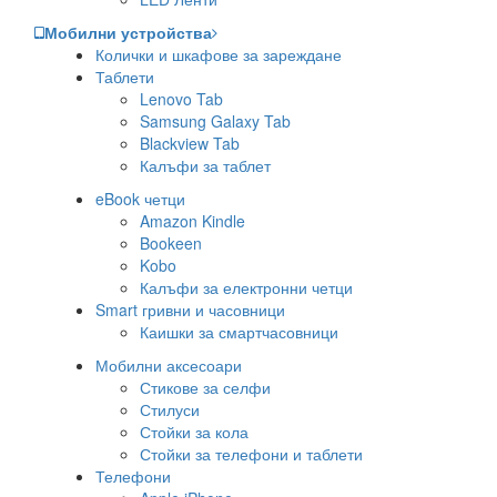
Мобилни устройства
Колички и шкафове за зареждане
Таблети
Lenovo Tab
Samsung Galaxy Tab
Blackview Tab
Калъфи за таблет
eBook четци
Amazon Kindle
Bookeen
Kobo
Калъфи за електронни четци
Smart гривни и часовници
Каишки за смартчасовници
Мобилни аксесоари
Стикове за селфи
Стилуси
Стойки за кола
Стойки за телефони и таблети
Телефони