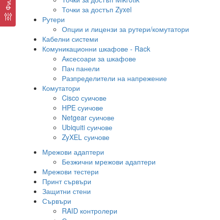
Точки за достъп Zyxel
Рутери
Опции и лицензи за рутери/комутатори
Кабелни системи
Комуникационни шкафове - Rack
Аксесоари за шкафове
Пач панели
Разпределители на напрежение
Комутатори
Cisco суичове
HPE суичове
Netgear суичове
Ubiquiti суичове
ZyXEL суичове
Мрежови адаптери
Безжични мрежови адаптери
Мрежови тестери
Принт сървъри
Защитни стени
Сървъри
RAID контролери