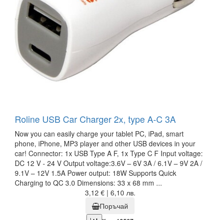
Roline USB Car Charger 2x, type A-C 3A
Now you can easily charge your tablet PC, iPad, smart
phone, iPhone, MP3 player and other USB devices in your
car! Connector: 1x USB Type A F, 1x Type C F Input voltage:
DC 12 V - 24 V Output voltage:3.6V – 6V 3A / 6.1V – 9V 2A /
9.1V – 12V 1.5A Power output: 18W Supports Quick
Charging to QC 3.0 Dimensions: 33 x 68 mm ...
3,12 € | 6,10 лв.
Поръчай