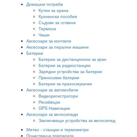
Домашни потреби
Кутии за храна
Кухненски пособия
Съдове за готвене
Термоси
Чаши
Аксесоари за контакти
Аксесоари за перални машини
Батерии
Батерии за дистанционни за кран
Батерии за радиостанции
Зарядни устройства за батерии
Преносими батерии
Батерии за прахосмукачки
Аксесоари за автомобили
Видеорегистратори
Ресийвъри
GPS Навигации
Аксесоари за велосипеди
Заключващи устройства за велосипед
Метео - станции и термометри
Почистващи препарати