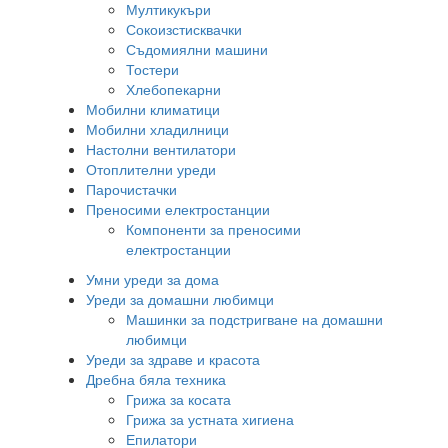
Мултикукъри
Сокоизстисквачки
Съдомиялни машини
Тостери
Хлебопекарни
Мобилни климатици
Мобилни хладилници
Настолни вентилатори
Отоплителни уреди
Парочистачки
Преносими електростанции
Компоненти за преносими
електростанции
Умни уреди за дома
Уреди за домашни любимци
Машинки за подстригване на домашни
любимци
Уреди за здраве и красота
Дребна бяла техника
Грижа за косата
Грижа за устната хигиена
Епилатори