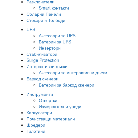
Разклонители
Smart контакти
Соларни Панели
Стекери и Телбоди
UPS
Аксесоари за UPS
Батерии за UPS
Инвертори
Стабилизатори
Surge Protection
Интерактивни дъски
Аксесоари за интерактивни дъски
Баркод скенери
Батерии за баркод скенери
Инструменти
Отвертки
Измервателни уреди
Калкулатори
Почистващи материали
Шредери
Гилотини