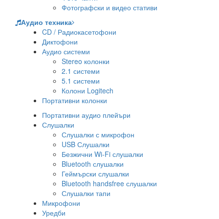
Фотографски и видео стативи
Аудио техника
CD / Радиокасетофони
Диктофони
Аудио системи
Stereo колонки
2.1 системи
5.1 системи
Колони Logitech
Портативни колонки
Портативни аудио плейъри
Слушалки
Слушалки с микрофон
USB Слушалки
Безжични Wi-Fi слушалки
Bluetooth слушалки
Геймърски слушалки
Bluetooth handsfree слушалки
Слушалки тапи
Микрофони
Уредби