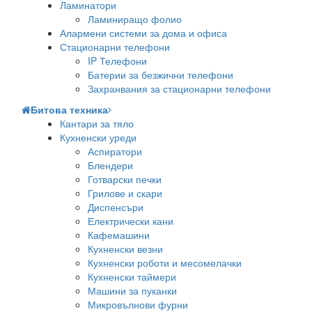
Ламинатори
Ламиниращо фолио
Алармени системи за дома и офиса
Стационарни телефони
IP Телефони
Батерии за безжични телефони
Захранвания за стационарни телефони
Битова техника
Кантари за тяло
Кухненски уреди
Аспиратори
Блендери
Готварски печки
Грилове и скари
Диспенсъри
Електрически кани
Кафемашини
Кухненски везни
Кухненски роботи и месомелачки
Кухненски таймери
Машини за пуканки
Микровълнови фурни