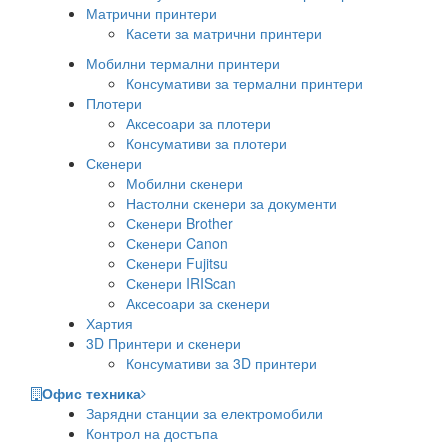
Матрични принтери
Касети за матрични принтери
Мобилни термални принтери
Консумативи за термални принтери
Плотери
Аксесоари за плотери
Консумативи за плотери
Скенери
Мобилни скенери
Настолни скенери за документи
Скенери Brother
Скенери Canon
Скенери Fujitsu
Скенери IRIScan
Аксесоари за скенери
Хартия
3D Принтери и скенери
Консумативи за 3D принтери
Офис техника
Зарядни станции за електромобили
Контрол на достъпа