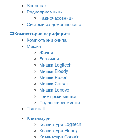
Soundbar
Радиоприемници
Радиочасовници
Системи за домашно кино
Компютърна периферия
Компютърни очила
Мишки
Жични
Безжични
Мишки Logitech
Мишки Bloody
Мишки Razer
Мишки Corsair
Мишки Lenovo
Геймърски мишки
Подложки за мишки
Trackball
Клавиатури
Клавиатури Logitech
Клавиатури Bloody
Клавиатури Corsair