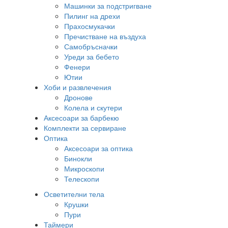
Машинки за подстригване
Пилинг на дрехи
Прахосмукачки
Пречистване на въздуха
Самобръсначки
Уреди за бебето
Фенери
Ютии
Хоби и развлечения
Дронове
Колела и скутери
Аксесоари за барбекю
Комплекти за сервиране
Оптика
Аксесоари за оптика
Бинокли
Микроскопи
Телескопи
Осветителни тела
Крушки
Пури
Таймери