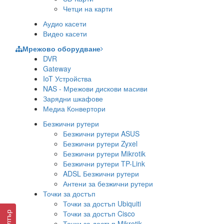
Четци на карти
Аудио касети
Видео касети
Мрежово оборудване
DVR
Gateway
IoT Устройства
NAS - Мрежови дискови масиви
Зарядни шкафове
Медиа Конвертори
Безжични рутери
Безжични рутери ASUS
Безжични рутери Zyxel
Безжични рутери Mikrotik
Безжични рутери TP-Link
ADSL Безжични рутери
Антени за безжични рутери
Точки за достъп
Точки за достъп Ubiquiti
Точки за достъп Cisco
Филтър
Точки за достъп Mikrotik