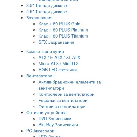
3.5" Твърди дискове
2.5" Твърди дискове
Захранвания
Клас > 80 PLUS Gold
Клас > 80 PLUS Platinum
Клас > 80 PLUS Titanium
SFX Захранвания
Компютърни кутии
ATX / E-ATX / XL-ATX
Micro-ATX / Mini-ITX
RGB LED светлини
Вентилатори
Антивибрационни елементи за
вентилатори
Контролери за вентилатори
Решетки за вентилатори
Филтри за вентилатори
Оптични устройства
DVD Записвачки
Blu-Ray Записвачки
PC Аксесоари
LED Ленти