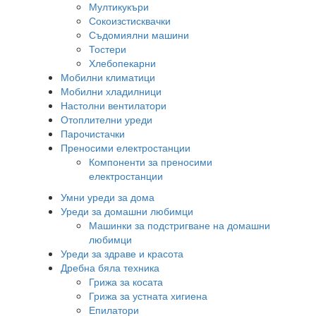
Мултикукъри
Сокоизстисквачки
Съдомиялни машини
Тостери
Хлебопекарни
Мобилни климатици
Мобилни хладилници
Настолни вентилатори
Отоплителни уреди
Парочистачки
Преносими електростанции
Компоненти за преносими
електростанции
Умни уреди за дома
Уреди за домашни любимци
Машинки за подстригване на домашни
любимци
Уреди за здраве и красота
Дребна бяла техника
Грижа за косата
Грижа за устната хигиена
Епилатори