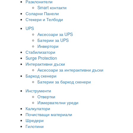
Разклонители
Smart контакти
Соларни Панели
Стекери и Телбоди
UPS
Аксесоари за UPS
Батерии за UPS
Инвертори
Стабилизатори
Surge Protection
Интерактивни дъски
Аксесоари за интерактивни дъски
Баркод скенери
Батерии за баркод скенери
Инструменти
Отвертки
Измервателни уреди
Калкулатори
Почистващи материали
Шредери
Гилотини