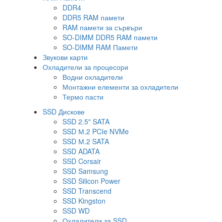
DDR4
DDR5 RAM памети
RAM памети за сървъри
SO-DIMM DDR5 RAM памети
SO-DIMM RAM Памети
Звукови карти
Охладители за процесори
Водни охладители
Монтажни елементи за охладители
Термо пасти
SSD Дискове
SSD 2.5" SATA
SSD М.2 PCIe NVMe
SSD М.2 SATA
SSD ADATA
SSD Corsair
SSD Samsung
SSD Silicon Power
SSD Transcend
SSD Kingston
SSD WD
Охладители за SSD