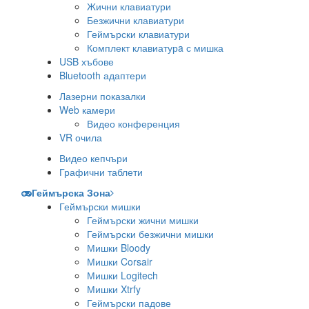
Жични клавиатури
Безжични клавиатури
Геймърски клавиатури
Комплект клавиатурa с мишка
USB хъбове
Bluetooth адаптери
Лазерни показалки
Web камери
Видео конференция
VR очила
Видео кепчъри
Графични таблети
Геймърска Зона
Геймърски мишки
Геймърски жични мишки
Геймърски безжични мишки
Мишки Bloody
Мишки Corsair
Мишки Logitech
Мишки Xtrfy
Геймърски падове