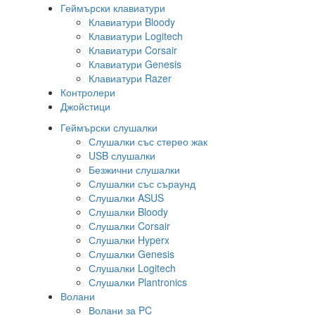
Геймърски клавиатури
Клавиатури Bloody
Клавиатури Logitech
Клавиатури Corsair
Клавиатури Genesis
Клавиатури Razer
Контролери
Джойстици
Геймърски слушалки
Слушалки със стерео жак
USB слушалки
Безжични слушалки
Слушалки със съраунд
Слушалки ASUS
Слушалки Bloody
Слушалки Corsair
Слушалки Hyperx
Слушалки Genesis
Слушалки Logitech
Слушалки Plantronics
Волани
Волани за PC