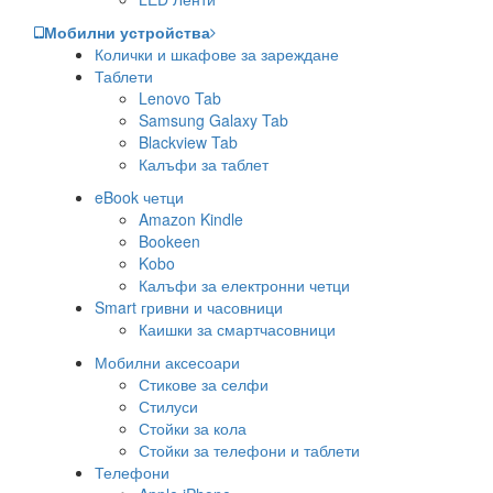
Мобилни устройства
Колички и шкафове за зареждане
Таблети
Lenovo Tab
Samsung Galaxy Tab
Blackview Tab
Калъфи за таблет
eBook четци
Amazon Kindle
Bookeen
Kobo
Калъфи за електронни четци
Smart гривни и часовници
Каишки за смартчасовници
Мобилни аксесоари
Стикове за селфи
Стилуси
Стойки за кола
Стойки за телефони и таблети
Телефони