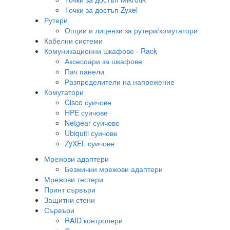
Точки за достъп Zyxel
Рутери
Опции и лицензи за рутери/комутатори
Кабелни системи
Комуникационни шкафове - Rack
Аксесоари за шкафове
Пач панели
Разпределители на напрежение
Комутатори
Cisco суичове
HPE суичове
Netgear суичове
Ubiquiti суичове
ZyXEL суичове
Мрежови адаптери
Безжични мрежови адаптери
Мрежови тестери
Принт сървъри
Защитни стени
Сървъри
RAID контролери