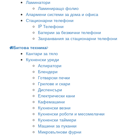
Ламинатори
Ламиниращо фолио
Алармени системи за дома и офиса
Стационарни телефони
IP Телефони
Батерии за безжични телефони
Захранвания за стационарни телефони
Битова техника
Кантари за тяло
Кухненски уреди
Аспиратори
Блендери
Готварски печки
Грилове и скари
Диспенсъри
Електрически кани
Кафемашини
Кухненски везни
Кухненски роботи и месомелачки
Кухненски таймери
Машини за пуканки
Микровълнови фурни