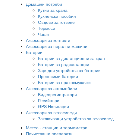
Домашни потреби
Кутии за храна
Кухненски пособия
Съдове за готвене
Термоси
Чаши
Аксесоари за контакти
Аксесоари за перални машини
Батерии
Батерии за дистанционни за кран
Батерии за радиостанции
Зарядни устройства за батерии
Преносими батерии
Батерии за прахосмукачки
Аксесоари за автомобили
Видеорегистратори
Ресийвъри
GPS Навигации
Аксесоари за велосипеди
Заключващи устройства за велосипед
Метео - станции и термометри
Почистващи препарати