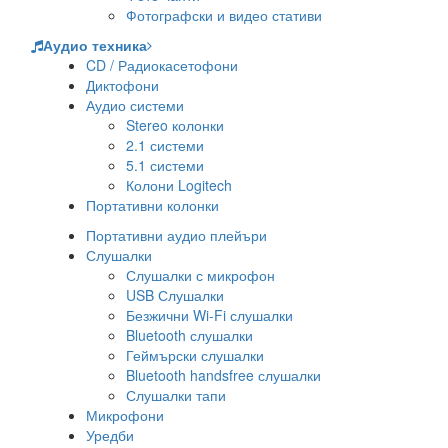
Фотографски и видео стативи
Аудио техника
CD / Радиокасетофони
Диктофони
Аудио системи
Stereo колонки
2.1 системи
5.1 системи
Колони Logitech
Портативни колонки
Портативни аудио плейъри
Слушалки
Слушалки с микрофон
USB Слушалки
Безжични Wi-Fi слушалки
Bluetooth слушалки
Геймърски слушалки
Bluetooth handsfree слушалки
Слушалки тапи
Микрофони
Уредби