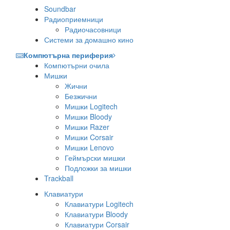
Soundbar
Радиоприемници
Радиочасовници
Системи за домашно кино
Компютърна периферия
Компютърни очила
Мишки
Жични
Безжични
Мишки Logitech
Мишки Bloody
Мишки Razer
Мишки Corsair
Мишки Lenovo
Геймърски мишки
Подложки за мишки
Trackball
Клавиатури
Клавиатури Logitech
Клавиатури Bloody
Клавиатури Corsair