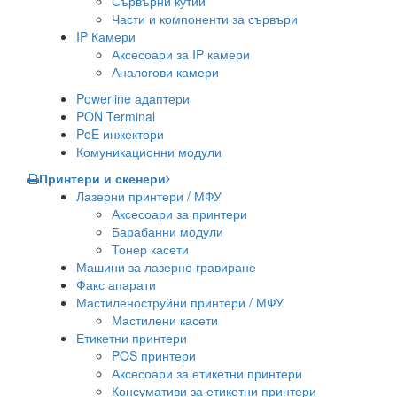
Сървърни кутии
Части и компоненти за сървъри
IP Камери
Аксесоари за IP камери
Аналогови камери
Powerline адаптери
PON Terminal
PoE инжектори
Комуникационни модули
Принтери и скенери
Лазерни принтери / МФУ
Аксесоари за принтери
Барабанни модули
Тонер касети
Машини за лазерно гравиране
Факс апарати
Мастиленоструйни принтери / МФУ
Мастилени касети
Етикетни принтери
POS принтери
Аксесоари за етикетни принтери
Консумативи за етикетни принтери