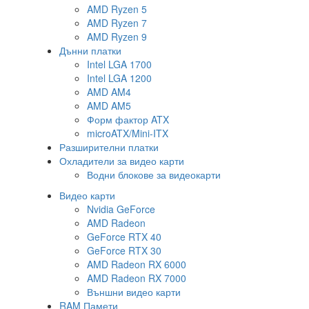
AMD Ryzen 5
AMD Ryzen 7
AMD Ryzen 9
Дънни платки
Intel LGA 1700
Intel LGA 1200
AMD AM4
AMD AM5
Форм фактор ATX
microATX/Mini-ITX
Разширителни платки
Охладители за видео карти
Водни блокове за видеокарти
Видео карти
Nvidia GeForce
AMD Radeon
GeForce RTX 40
GeForce RTX 30
AMD Radeon RX 6000
AMD Radeon RX 7000
Външни видео карти
RAM Памети