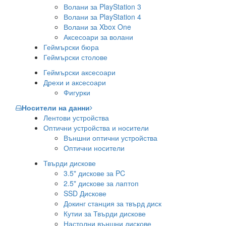
Волани за PlayStation 3
Волани за PlayStation 4
Волани за Xbox One
Аксесоари за волани
Геймърски бюра
Геймърски столове
Геймърски аксесоари
Дрехи и аксесоари
Фигурки
Носители на данни
Лентови устройства
Оптични устройства и носители
Външни оптични устройства
Оптични носители
Твърди дискове
3.5" дискове за PC
2.5" дискове за лаптоп
SSD Дискове
Докинг станция за твърд диск
Кутии за Твърди дискове
Настолни външни дискове