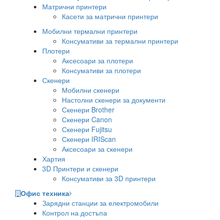
Матрични принтери
Касети за матрични принтери
Мобилни термални принтери
Консумативи за термални принтери
Плотери
Аксесоари за плотери
Консумативи за плотери
Скенери
Мобилни скенери
Настолни скенери за документи
Скенери Brother
Скенери Canon
Скенери Fujitsu
Скенери IRIScan
Аксесоари за скенери
Хартия
3D Принтери и скенери
Консумативи за 3D принтери
Офис техника
Зарядни станции за електромобили
Контрол на достъпа