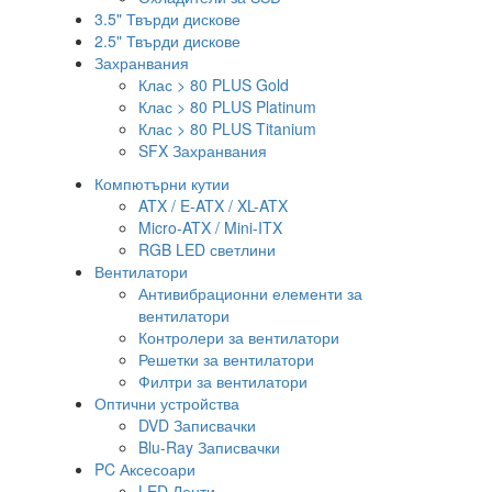
3.5" Твърди дискове
2.5" Твърди дискове
Захранвания
Клас > 80 PLUS Gold
Клас > 80 PLUS Platinum
Клас > 80 PLUS Titanium
SFX Захранвания
Компютърни кутии
ATX / E-ATX / XL-ATX
Micro-ATX / Mini-ITX
RGB LED светлини
Вентилатори
Антивибрационни елементи за
вентилатори
Контролери за вентилатори
Решетки за вентилатори
Филтри за вентилатори
Оптични устройства
DVD Записвачки
Blu-Ray Записвачки
PC Аксесоари
LED Ленти