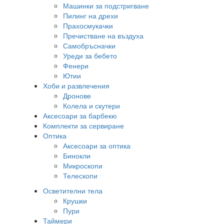
Машинки за подстригване
Пилинг на дрехи
Прахосмукачки
Пречистване на въздуха
Самобръсначки
Уреди за бебето
Фенери
Ютии
Хоби и развлечения
Дронове
Колела и скутери
Аксесоари за барбекю
Комплекти за сервиране
Оптика
Аксесоари за оптика
Бинокли
Микроскопи
Телескопи
Осветителни тела
Крушки
Пури
Таймери