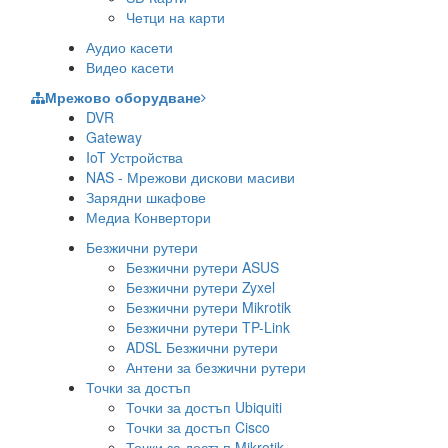
Четци на карти
Аудио касети
Видео касети
Мрежово оборудване
DVR
Gateway
IoT Устройства
NAS - Мрежови дискови масиви
Зарядни шкафове
Медиа Конвертори
Безжични рутери
Безжични рутери ASUS
Безжични рутери Zyxel
Безжични рутери Mikrotik
Безжични рутери TP-Link
ADSL Безжични рутери
Антени за безжични рутери
Точки за достъп
Точки за достъп Ubiquiti
Точки за достъп Cisco
Точки за достъп Mikrotik