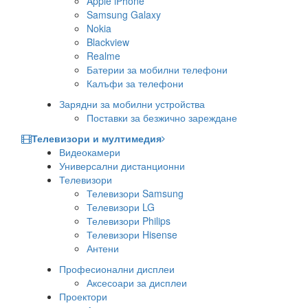
Apple iPhone
Samsung Galaxy
Nokia
Blackview
Realme
Батерии за мобилни телефони
Калъфи за телефони
Зарядни за мобилни устройства
Поставки за безжично зареждане
Телевизори и мултимедия
Видеокамери
Универсални дистанционни
Телевизори
Телевизори Samsung
Телевизори LG
Телевизори Philips
Телевизори Hisense
Антени
Професионални дисплеи
Аксесоари за дисплеи
Проектори