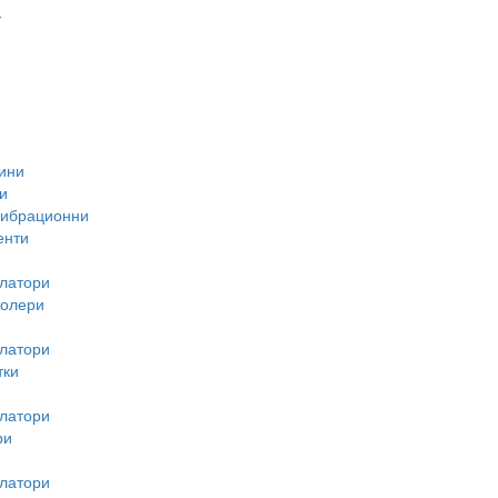
-
ини
и
вибрационни
енти
латори
ролери
латори
тки
латори
ри
латори