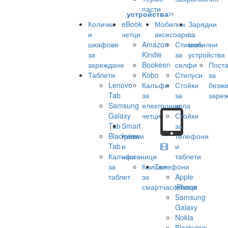
пасти
устройства
Колички
eBook
Мобилни
Зарядни
и
четци
аксесоари
за
шкафове
Amazon
Стикове
мобилни
за
Kindle
за
устройства
зареждане
Bookeen
селфи
Поста
Таблети
Kobo
Стилуси
за
Lenovo
Калъфи
Стойки
безж
Tab
за
за
заре
Samsung
електронни
кола
Galaxy
четци
Стойки
Tab
Smart
за
Blackview
гривни
телефони
Tab
и
и
Калъфи
часовници
таблети
за
Каишки
Телефони
таблет
за
Apple
смартчасовници
iPhone
Samsung
Galaxy
Nokia
Blackview