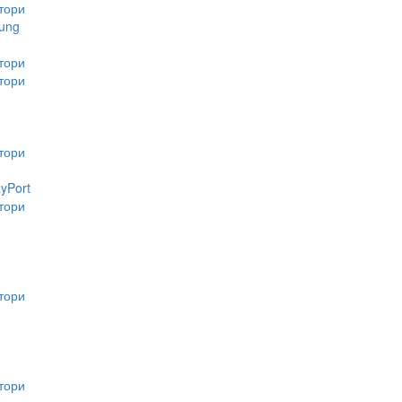
тори
ung
тори
тори
тори
ayPort
тори
тори
тори