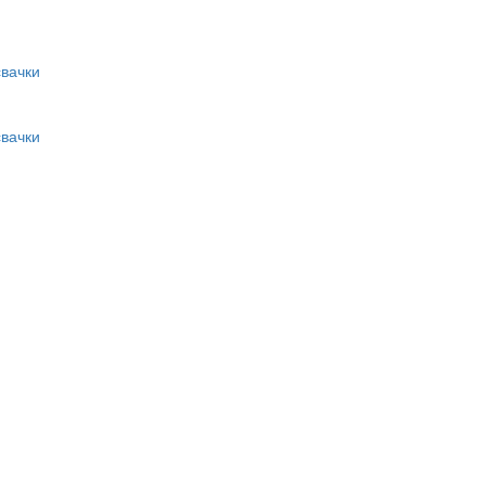
вачки
вачки
и