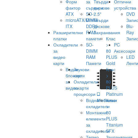
Форм
за
Твърди
Оптични
фактор
сървъри
дискове
устройства
ATX
SO-
2.5"
DVD
microATX/Mini-
DIMM
Твърди
Запис
ITX
DDR5
дискове
Blu-
Разширителни
RAM
Захранвания
Ray
платки
памети
Клас
Запис
Охладители
SO-
>
PC
за
DIMM
80
Аксесоари
видео
RAM
PLUS
LED
карти
Памети
Gold
Лент
Водни
Звукови
Клас
блокове
карти
>
за
Охладители
80
видеокарти
за
PLUS
процесори
Platinum
Водни
Мобилни
Клас
охладители
>
Монтажни
80
елементи
PLUS
за
Titanium
охладители
SFX
Термо
Захранвания