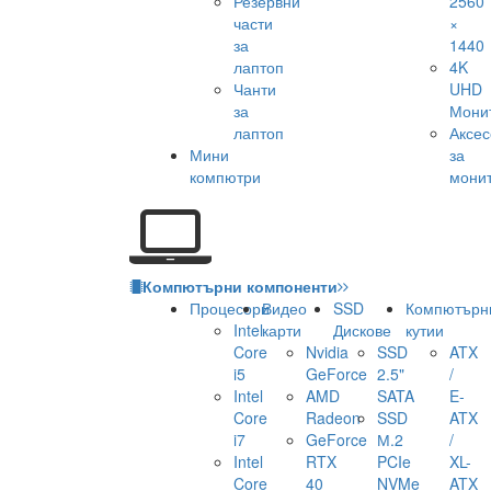
Резервни
2560
части
×
за
1440
лаптоп
4K
Чанти
UHD
за
Мони
лаптоп
Аксе
Мини
за
компютри
мони
Компютърни компоненти
Процесори
Видео
SSD
Компютърн
Intel
карти
Дискове
кутии
Core
Nvidia
SSD
ATX
i5
GeForce
2.5"
/
Intel
AMD
SATA
E-
Core
Radeon
SSD
ATX
i7
GeForce
М.2
/
Intel
RTX
PCIe
XL-
Core
40
NVMe
ATX