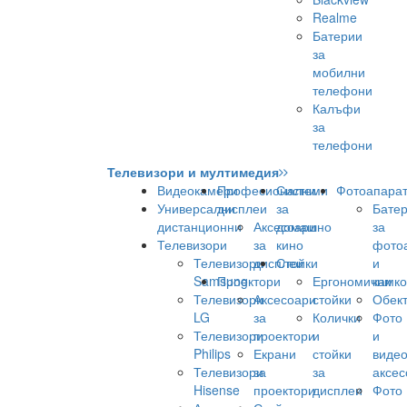
Realme
Батерии
за
мобилни
телефони
Калъфи
за
телефони
Телевизори и мултимедия
Видеокамери
Професионални
Системи
Фотоапара
Универсални
дисплеи
за
Бате
дистанционни
Аксесоари
домашно
за
Телевизори
за
кино
фото
Телевизори
дисплеи
Стойки
и
Samsung
Проектори
Ергономични
камк
Телевизори
Аксесоари
стойки
Обек
LG
за
Колички
Фото
Телевизори
проектори
и
и
Philips
Екрани
стойки
виде
Телевизори
за
за
аксес
Hisense
проектори
дисплеи
Фото