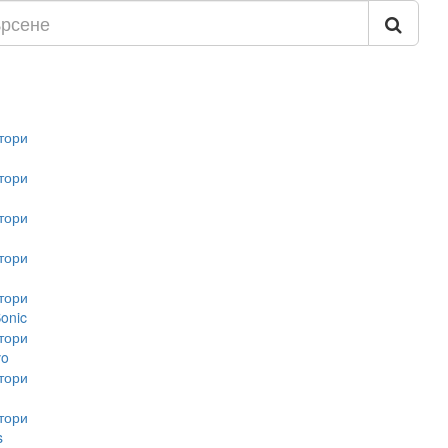
тори
тори
тори
тори
тори
onic
тори
vo
тори
тори
s