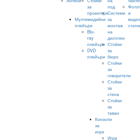
Антени
Стойки
на
чанти
за
под
Фото
проектори
Системи
и
Мултимедийни
за
виде
плейъри
монтаж
стати
Blu-
на
ray
дисплеи
плейъри
Стойки
DVD
за
плейъри
бюро
Стойки
за
говорители
Стойки
за
стена
Стойки
за
таван
Конзоли
за
игри
Игри