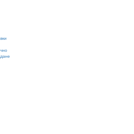
вки
ично
ждане