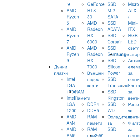
i9
GeForce
SSD
Micro
AMD
RTX
М.2
ATX
Ryzen
30
SATA
/
5
AMD
SSD
Mini-
AMD
Radeon
ADATA
ITX
Ryzen
RX
SSD
RGB
7
6000
Corsair
LED
AMD
AMD
SSD
светл
Ryzen
Radeon
Samsung
Вентилатор
9
RX
SSD
Анти
Дънни
7000
Silicon
елем
платки
Външни
Power
за
Intel
видео
SSD
венти
LGA
карти
Transcend
Конт
1700
RAM
SSD
за
Intel
Памети
Kingston
венти
LGA
DDR4
SSD
Реше
1200
DDR5
WD
за
AMD
RAM
Охладители
венти
AM4
памети
за
Филт
AMD
RAM
SSD
за
AM5
памети
3.5"
венти