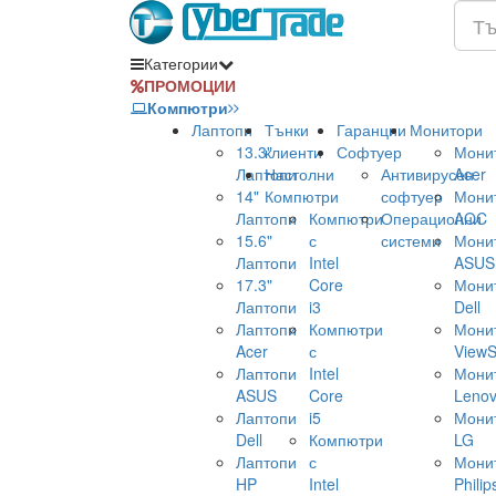
Категории
ПРОМОЦИИ
Компютри
Лаптопи
Тънки
Гаранции
Монитори
13.3"
клиенти
Софтуер
Мони
Лаптопи
Настолни
Антивирусен
Acer
14"
Компютри
софтуер
Мони
Лаптопи
Компютри
Операционни
AOC
15.6"
с
системи
Мони
Лаптопи
Intel
ASUS
17.3"
Core
Мони
Лаптопи
i3
Dell
Лаптопи
Компютри
Мони
Acer
с
ViewS
Лаптопи
Intel
Мони
ASUS
Core
Leno
Лаптопи
i5
Мони
Dell
Компютри
LG
Лаптопи
с
Мони
HP
Intel
Philip