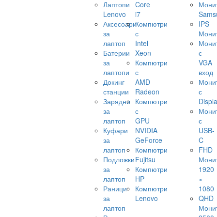
Лаптопи
Core
Мони
Lenovo
i7
Sams
Аксесоари
Компютри
IPS
за
с
Мони
лаптоп
Intel
Мони
Батерии
Xeon
с
за
Компютри
VGA
лаптопи
с
вход
Докинг
AMD
Мони
станции
Radeon
с
Зарядни
Компютри
Displ
за
с
Мони
лаптоп
GPU
с
Куфари
NVIDIA
USB-
за
GeForce
C
лаптоп
Компютри
FHD
Подложки
Fujitsu
Мони
за
Компютри
1920
лаптоп
HP
×
Раници
Компютри
1080
за
Lenovo
QHD
лаптоп
Мони