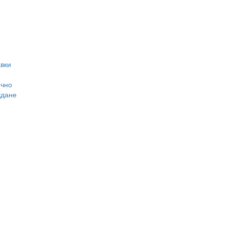
вки
ично
ждане