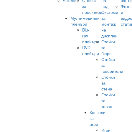
Антени
Стойки
на
чанти
за
под
Фото
проектори
Системи
и
Мултимедийни
за
виде
плейъри
монтаж
стати
Blu-
на
ray
дисплеи
плейъри
Стойки
DVD
за
плейъри
бюро
Стойки
за
говорители
Стойки
за
стена
Стойки
за
таван
Конзоли
за
игри
Игри