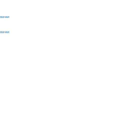
вачки
вачки
и