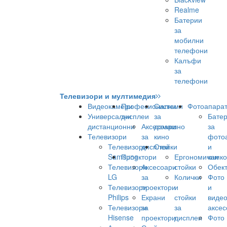
Realme
Батерии
за
мобилни
телефони
Калъфи
за
телефони
Телевизори и мултимедия
Видеокамери
Професионални
Системи
Фотоапара
Универсални
дисплеи
за
Бате
дистанционни
Аксесоари
домашно
за
Телевизори
за
кино
фото
Телевизори
дисплеи
Стойки
и
Samsung
Проектори
Ергономични
камк
Телевизори
Аксесоари
стойки
Обек
LG
за
Колички
Фото
Телевизори
проектори
и
и
Philips
Екрани
стойки
виде
Телевизори
за
за
аксес
Hisense
проектори
дисплеи
Фото