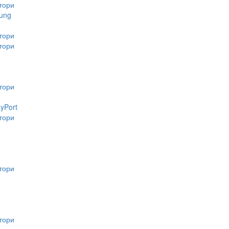
тори
ung
тори
тори
тори
ayPort
тори
тори
тори