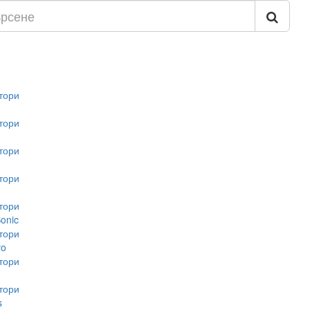
тори
тори
тори
тори
тори
onic
тори
vo
тори
тори
s