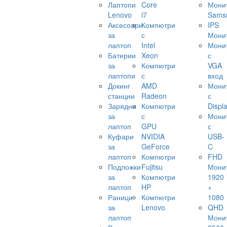
Лаптопи
Core
Мони
Lenovo
i7
Sams
Аксесоари
Компютри
IPS
за
с
Мони
лаптоп
Intel
Мони
Батерии
Xeon
с
за
Компютри
VGA
лаптопи
с
вход
Докинг
AMD
Мони
станции
Radeon
с
Зарядни
Компютри
Displ
за
с
Мони
лаптоп
GPU
с
Куфари
NVIDIA
USB-
за
GeForce
C
лаптоп
Компютри
FHD
Подложки
Fujitsu
Мони
за
Компютри
1920
лаптоп
HP
×
Раници
Компютри
1080
за
Lenovo
QHD
лаптоп
Мони