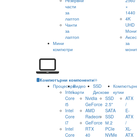
Резервни
2560
части
×
за
1440
лаптоп
4K
Чанти
UHD
за
Мони
лаптоп
Аксе
Мини
за
компютри
мони
Компютърни компоненти
Процесори
Видео
SSD
Компютърн
Intel
карти
Дискове
кутии
Core
Nvidia
SSD
ATX
i5
GeForce
2.5"
/
Intel
AMD
SATA
E-
Core
Radeon
SSD
ATX
i7
GeForce
М.2
/
Intel
RTX
PCIe
XL-
Core
40
NVMe
ATX