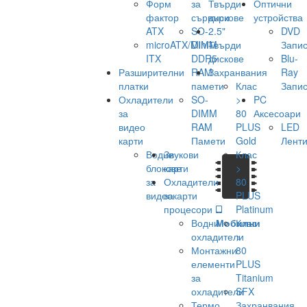
Форм
за
Твърди
Оптични
фактор
сървъри
дискове
устройства
ATX
SO-
2.5"
DVD
microATX/Mini-
DIMM
Твърди
Запис
ITX
DDR5
дискове
Blu-
Разширителни
RAM
Захранвания
Ray
платки
памети
Клас
Запис
Охладители
SO-
>
PC
за
DIMM
80
Аксесоари
видео
RAM
PLUS
LED
карти
Памети
Gold
Лент
Водни
Звукови
Клас
блокове
карти
>
за
Охладители
80
видеокарти
за
PLUS
процесори
Platinum
Водни
Мобилни
Клас
охладители
>
Монтажни
80
елементи
PLUS
за
Titanium
охладители
SFX
Термо
Захранвания