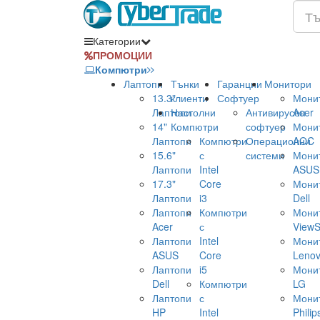
Категории
ПРОМОЦИИ
Компютри
Лаптопи
Тънки
Гаранции
Монитори
13.3"
клиенти
Софтуер
Мони
Лаптопи
Настолни
Антивирусен
Acer
14"
Компютри
софтуер
Мони
Лаптопи
Компютри
Операционни
AOC
15.6"
с
системи
Мони
Лаптопи
Intel
ASUS
17.3"
Core
Мони
Лаптопи
i3
Dell
Лаптопи
Компютри
Мони
Acer
с
ViewS
Лаптопи
Intel
Мони
ASUS
Core
Leno
Лаптопи
i5
Мони
Dell
Компютри
LG
Лаптопи
с
Мони
HP
Intel
Philip