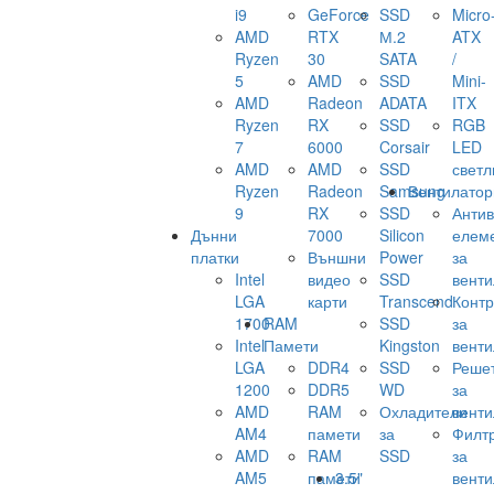
i9
GeForce
SSD
Micro
AMD
RTX
М.2
ATX
Ryzen
30
SATA
/
5
AMD
SSD
Mini-
AMD
Radeon
ADATA
ITX
Ryzen
RX
SSD
RGB
7
6000
Corsair
LED
AMD
AMD
SSD
светл
Ryzen
Radeon
Samsung
Вентилатор
9
RX
SSD
Анти
Дънни
7000
Silicon
елем
платки
Външни
Power
за
Intel
видео
SSD
венти
LGA
карти
Transcend
Конт
1700
RAM
SSD
за
Intel
Памети
Kingston
венти
LGA
DDR4
SSD
Реше
1200
DDR5
WD
за
AMD
RAM
Охладители
венти
AM4
памети
за
Филт
AMD
RAM
SSD
за
AM5
памети
3.5"
венти