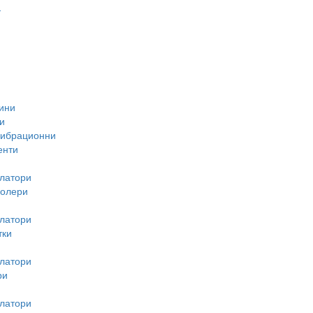
-
ини
и
вибрационни
енти
латори
ролери
латори
тки
латори
ри
латори