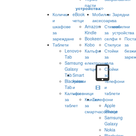
пасти
устройства
Колички
eBook
Мобилни
Зарядни
и
четци
аксесоари
за
шкафове
Amazon
Стикове
мобилни
за
Kindle
за
устройства
зареждане
Bookeen
селфи
Поста
Таблети
Kobo
Стилуси
за
Lenovo
Калъфи
Стойки
безж
Tab
за
за
заре
Samsung
електронни
кола
Galaxy
четци
Стойки
Tab
Smart
за
Blackview
гривни
телефони
Tab
и
и
Калъфи
часовници
таблети
за
Каишки
Телефони
таблет
за
Apple
смартчасовници
iPhone
Samsung
Galaxy
Nokia
Blackview