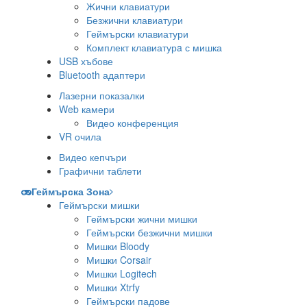
Жични клавиатури
Безжични клавиатури
Геймърски клавиатури
Комплект клавиатурa с мишка
USB хъбове
Bluetooth адаптери
Лазерни показалки
Web камери
Видео конференция
VR очила
Видео кепчъри
Графични таблети
Геймърска Зона
Геймърски мишки
Геймърски жични мишки
Геймърски безжични мишки
Мишки Bloody
Мишки Corsair
Мишки Logitech
Мишки Xtrfy
Геймърски падове