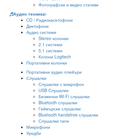
Фотографски и видео стативи
Аудио техника
CD / Радиокасетофони
Диктофони
Аудио системи
Stereo колонки
2.1 системи
5.1 системи
Колони Logitech
Портативни колонки
Портативни аудио плейъри
Слушалки
Слушалки с микрофон
USB Слушалки
Безжични Wi-Fi слушалки
Bluetooth слушалки
Геймърски слушалки
Bluetooth handsfree слушалки
Слушалки тапи
Микрофони
Уредби