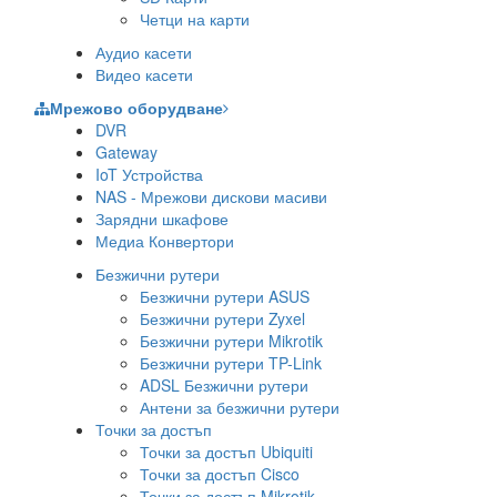
Четци на карти
Аудио касети
Видео касети
Мрежово оборудване
DVR
Gateway
IoT Устройства
NAS - Мрежови дискови масиви
Зарядни шкафове
Медиа Конвертори
Безжични рутери
Безжични рутери ASUS
Безжични рутери Zyxel
Безжични рутери Mikrotik
Безжични рутери TP-Link
ADSL Безжични рутери
Антени за безжични рутери
Точки за достъп
Точки за достъп Ubiquiti
Точки за достъп Cisco
Точки за достъп Mikrotik