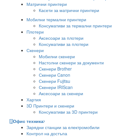
Матрични принтери
Касети за матрични принтери
Мобилни термални принтери
Консумативи за термални принтери
Плотери
Аксесоари за плотери
Консумативи за плотери
Скенери
Мобилни скенери
Настолни скенери за документи
Скенери Brother
Скенери Canon
Скенери Fujitsu
Скенери IRIScan
Аксесоари за скенери
Хартия
3D Принтери и скенери
Консумативи за 3D принтери
Офис техника
Зарядни станции за електромобили
Контрол на достъпа