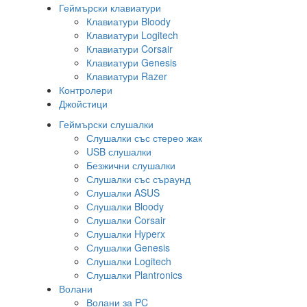
Геймърски клавиатури
Клавиатури Bloody
Клавиатури Logitech
Клавиатури Corsair
Клавиатури Genesis
Клавиатури Razer
Контролери
Джойстици
Геймърски слушалки
Слушалки със стерео жак
USB слушалки
Безжични слушалки
Слушалки със съраунд
Слушалки ASUS
Слушалки Bloody
Слушалки Corsair
Слушалки Hyperx
Слушалки Genesis
Слушалки Logitech
Слушалки Plantronics
Волани
Волани за PC