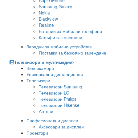
Apple iPhone
Samsung Galaxy
Nokia
Blackview
Realme
Батерии за мобилни телефони
Калъфи за телефони
Зарядни за мобилни устройства
Поставки за безжично зареждане
Телевизори и мултимедия
Видеокамери
Универсални дистанционни
Телевизори
Телевизори Samsung
Телевизори LG
Телевизори Philips
Телевизори Hisense
Антени
Професионални дисплеи
Аксесоари за дисплеи
Проектори