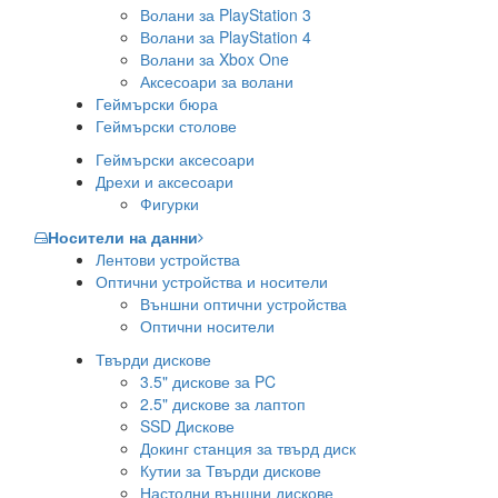
Волани за PlayStation 3
Волани за PlayStation 4
Волани за Xbox One
Аксесоари за волани
Геймърски бюра
Геймърски столове
Геймърски аксесоари
Дрехи и аксесоари
Фигурки
Носители на данни
Лентови устройства
Оптични устройства и носители
Външни оптични устройства
Оптични носители
Твърди дискове
3.5" дискове за PC
2.5" дискове за лаптоп
SSD Дискове
Докинг станция за твърд диск
Кутии за Твърди дискове
Настолни външни дискове