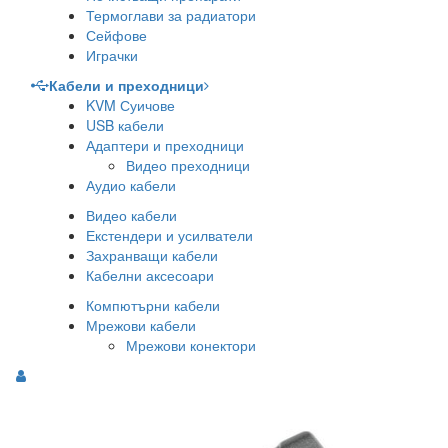
Термоглави за радиатори
Сейфове
Играчки
Кабели и преходници
KVM Суичове
USB кабели
Адаптери и преходници
Видео преходници
Аудио кабели
Видео кабели
Екстендери и усилватели
Захранващи кабели
Кабелни аксесоари
Компютърни кабели
Мрежови кабели
Мрежови конектори