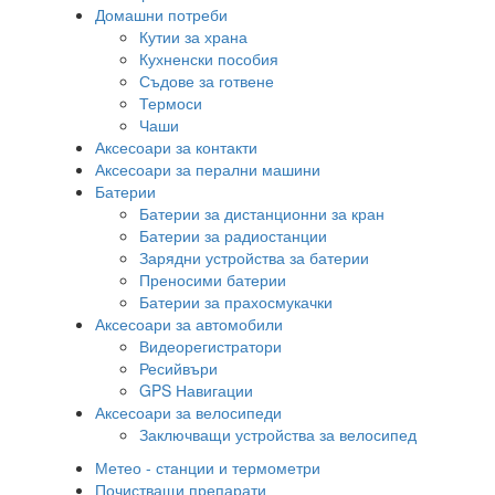
Домашни потреби
Кутии за храна
Кухненски пособия
Съдове за готвене
Термоси
Чаши
Аксесоари за контакти
Аксесоари за перални машини
Батерии
Батерии за дистанционни за кран
Батерии за радиостанции
Зарядни устройства за батерии
Преносими батерии
Батерии за прахосмукачки
Аксесоари за автомобили
Видеорегистратори
Ресийвъри
GPS Навигации
Аксесоари за велосипеди
Заключващи устройства за велосипед
Метео - станции и термометри
Почистващи препарати