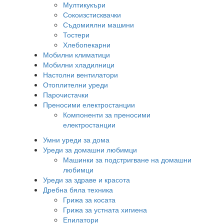
Мултикукъри
Сокоизстисквачки
Съдомиялни машини
Тостери
Хлебопекарни
Мобилни климатици
Мобилни хладилници
Настолни вентилатори
Отоплителни уреди
Парочистачки
Преносими електростанции
Компоненти за преносими
електростанции
Умни уреди за дома
Уреди за домашни любимци
Машинки за подстригване на домашни
любимци
Уреди за здраве и красота
Дребна бяла техника
Грижа за косата
Грижа за устната хигиена
Епилатори