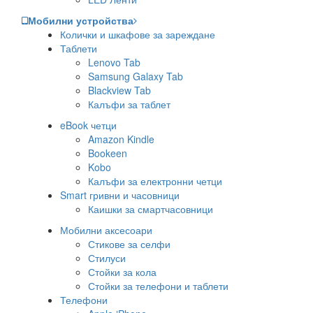
Мобилни устройства
Колички и шкафове за зареждане
Таблети
Lenovo Tab
Samsung Galaxy Tab
Blackview Tab
Калъфи за таблет
eBook четци
Amazon Kindle
Bookeen
Kobo
Калъфи за електронни четци
Smart гривни и часовници
Каишки за смартчасовници
Мобилни аксесоари
Стикове за селфи
Стилуси
Стойки за кола
Стойки за телефони и таблети
Телефони