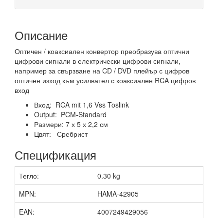
Описание
Оптичен / коаксиален конвертор преобразува оптични
цифрови сигнали в електрически цифрови сигнали,
например за свързване на CD / DVD плейър с цифров
оптичен изход към усилвател с коаксиален RCA цифров
вход
Вход: RCA mit 1,6 Vss Toslink
Output: PCM-Standard
Размери: 7 х 5 х 2,2 см
Цвят: Сребрист
Спецификация
Тегло:
0.30 kg
MPN:
HAMA-42905
EAN:
4007249429056