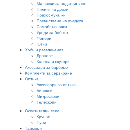
Машинки за подстригване
Пилинг на дрехи
Прахосмукачки
Пречистване на въздуха
Самобръсначки
Уреди за бебето
Фенери
Ютии
Хоби и развлечения
Дронове
Колела и скутери
Аксесоари за барбекю
Комплекти за сервиране
Оптика
Аксесоари за оптика
Бинокли
Микроскопи
Телескопи
Осветителни тела
Крушки
Пури
Таймери