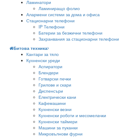
Ламинатори
Ламиниращо фолио
Алармени системи за дома и офиса
Стационарни телефони
IP Телефони
Батерии за безжични телефони
Захранвания за стационарни телефони
Битова техника
Кантари за тяло
Кухненски уреди
Аспиратори
Блендери
Готварски печки
Грилове и скари
Диспенсъри
Електрически кани
Кафемашини
Кухненски везни
Кухненски роботи и месомелачки
Кухненски таймери
Машини за пуканки
Микровълнови фурни