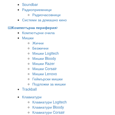
Soundbar
Радиоприемници
Радиочасовници
Системи за домашно кино
Компютърна периферия
Компютърни очила
Мишки
Жични
Безжични
Мишки Logitech
Мишки Bloody
Мишки Razer
Мишки Corsair
Мишки Lenovo
Геймърски мишки
Подложки за мишки
Trackball
Клавиатури
Клавиатури Logitech
Клавиатури Bloody
Клавиатури Corsair