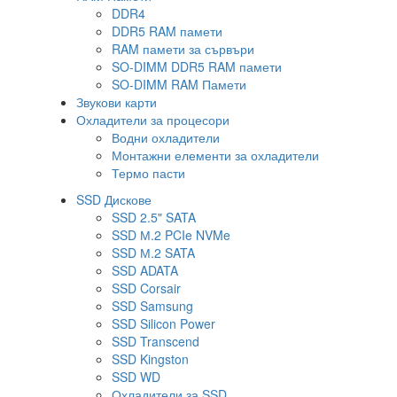
DDR4
DDR5 RAM памети
RAM памети за сървъри
SO-DIMM DDR5 RAM памети
SO-DIMM RAM Памети
Звукови карти
Охладители за процесори
Водни охладители
Монтажни елементи за охладители
Термо пасти
SSD Дискове
SSD 2.5" SATA
SSD М.2 PCIe NVMe
SSD М.2 SATA
SSD ADATA
SSD Corsair
SSD Samsung
SSD Silicon Power
SSD Transcend
SSD Kingston
SSD WD
Охладители за SSD