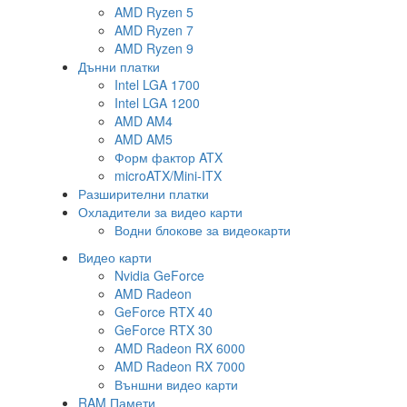
AMD Ryzen 5
AMD Ryzen 7
AMD Ryzen 9
Дънни платки
Intel LGA 1700
Intel LGA 1200
AMD AM4
AMD AM5
Форм фактор ATX
microATX/Mini-ITX
Разширителни платки
Охладители за видео карти
Водни блокове за видеокарти
Видео карти
Nvidia GeForce
AMD Radeon
GeForce RTX 40
GeForce RTX 30
AMD Radeon RX 6000
AMD Radeon RX 7000
Външни видео карти
RAM Памети