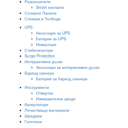
Разклонители
Smart контакти
Соларни Панели
Стекери и Телбоди
UPS
Аксесоари за UPS
Батерии за UPS
Инвертори
Стабилизатори
Surge Protection
Интерактивни дъски
Аксесоари за интерактивни дъски
Баркод скенери
Батерии за баркод скенери
Инструменти
Отвертки
Измервателни уреди
Калкулатори
Почистващи материали
Шредери
Гилотини