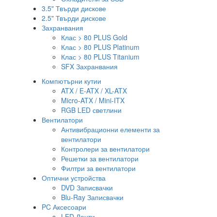
3.5" Твърди дискове
2.5" Твърди дискове
Захранвания
Клас > 80 PLUS Gold
Клас > 80 PLUS Platinum
Клас > 80 PLUS Titanium
SFX Захранвания
Компютърни кутии
ATX / E-ATX / XL-ATX
Micro-ATX / Mini-ITX
RGB LED светлини
Вентилатори
Антивибрационни елементи за
вентилатори
Контролери за вентилатори
Решетки за вентилатори
Филтри за вентилатори
Оптични устройства
DVD Записвачки
Blu-Ray Записвачки
PC Аксесоари
LED Ленти