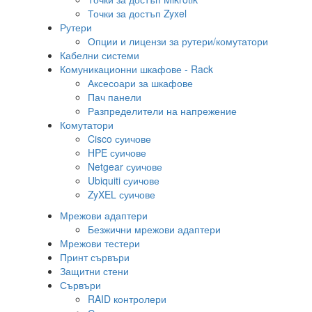
Точки за достъп Zyxel
Рутери
Опции и лицензи за рутери/комутатори
Кабелни системи
Комуникационни шкафове - Rack
Аксесоари за шкафове
Пач панели
Разпределители на напрежение
Комутатори
Cisco суичове
HPE суичове
Netgear суичове
Ubiquiti суичове
ZyXEL суичове
Мрежови адаптери
Безжични мрежови адаптери
Мрежови тестери
Принт сървъри
Защитни стени
Сървъри
RAID контролери