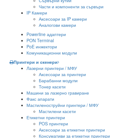
Сървърни кутии
Части и компоненти за сървъри
IP Камери
Аксесоари за IP камери
Аналогови камери
Powerline адаптери
PON Terminal
PoE инжектори
Комуникационни модули
Принтери и скенери
Лазерни принтери / МФУ
Аксесоари за принтери
Барабанни модули
Тонер касети
Машини за лазерно гравиране
Факс апарати
Мастиленоструйни принтери / МФУ
Мастилени касети
Етикетни принтери
POS принтери
Аксесоари за етикетни принтери
Консумативи за етикетни принтери