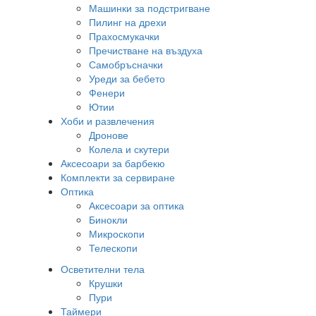
Машинки за подстригване
Пилинг на дрехи
Прахосмукачки
Пречистване на въздуха
Самобръсначки
Уреди за бебето
Фенери
Ютии
Хоби и развлечения
Дронове
Колела и скутери
Аксесоари за барбекю
Комплекти за сервиране
Оптика
Аксесоари за оптика
Бинокли
Микроскопи
Телескопи
Осветителни тела
Крушки
Пури
Таймери