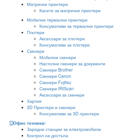
Матрични принтери
Касети за матрични принтери
Мобилни термални принтери
Консумативи за термални принтери
Плотери
Аксесоари за плотери
Консумативи за плотери
Скенери
Мобилни скенери
Настолни скенери за документи
Скенери Brother
Скенери Canon
Скенери Fujitsu
Скенери IRIScan
Аксесоари за скенери
Хартия
3D Принтери и скенери
Консумативи за 3D принтери
Офис техника
Зарядни станции за електромобили
Контрол на достъпа