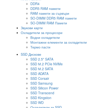
DDR4
DDR5 RAM памети
RAM памети за сървъри
SO-DIMM DDR5 RAM памети
SO-DIMM RAM Памети
Звукови карти
Охладители за процесори
Водни охладители
Монтажни елементи за охладители
Термо пасти
SSD Дискове
SSD 2.5" SATA
SSD М.2 PCIe NVMe
SSD М.2 SATA
SSD ADATA
SSD Corsair
SSD Samsung
SSD Silicon Power
SSD Transcend
SSD Kingston
SSD WD
Охладители за SSD