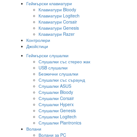
Геймърски клавиатури
Клавиатури Bloody
Клавиатури Logitech
Клавиатури Corsair
Клавиатури Genesis
Клавиатури Razer
Контролери
Джойстици
Геймърски слушалки
Слушалки със стерео жак
USB слушалки
Безжични слушалки
Слушалки със съраунд
Слушалки ASUS
Слушалки Bloody
Слушалки Corsair
Слушалки Hyperx
Слушалки Genesis
Слушалки Logitech
Слушалки Plantronics
Волани
Волани за PC