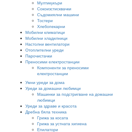
Мултикукъри
Сокоизстисквачки
Съдомиялни машини
Тостери
Хлебопекарни
Мобилни климатици
Мобилни хладилници
Настолни вентилатори
Отоплителни уреди
Парочистачки
Преносими електростанции
Компоненти за преносими
електростанции
Умни уреди за дома
Уреди за домашни любимци
Машинки за подстригване на домашни
любимци
Уреди за здраве и красота
Дребна бяла техника
Грижа за косата
Грижа за устната хигиена
Епилатори