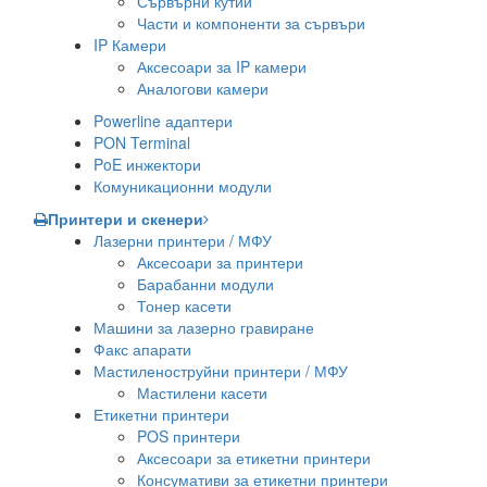
Сървърни кутии
Части и компоненти за сървъри
IP Камери
Аксесоари за IP камери
Аналогови камери
Powerline адаптери
PON Terminal
PoE инжектори
Комуникационни модули
Принтери и скенери
Лазерни принтери / МФУ
Аксесоари за принтери
Барабанни модули
Тонер касети
Машини за лазерно гравиране
Факс апарати
Мастиленоструйни принтери / МФУ
Мастилени касети
Етикетни принтери
POS принтери
Аксесоари за етикетни принтери
Консумативи за етикетни принтери