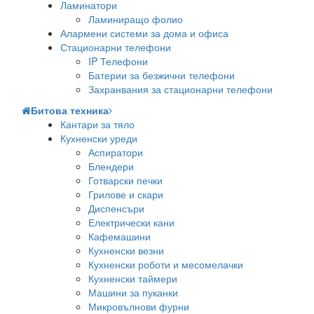
Ламинатори
Ламиниращо фолио
Алармени системи за дома и офиса
Стационарни телефони
IP Телефони
Батерии за безжични телефони
Захранвания за стационарни телефони
Битова техника
Кантари за тяло
Кухненски уреди
Аспиратори
Блендери
Готварски печки
Грилове и скари
Диспенсъри
Електрически кани
Кафемашини
Кухненски везни
Кухненски роботи и месомелачки
Кухненски таймери
Машини за пуканки
Микровълнови фурни