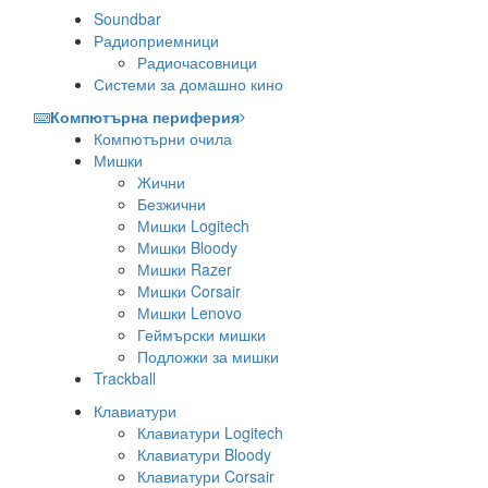
Soundbar
Радиоприемници
Радиочасовници
Системи за домашно кино
Компютърна периферия
Компютърни очила
Мишки
Жични
Безжични
Мишки Logitech
Мишки Bloody
Мишки Razer
Мишки Corsair
Мишки Lenovo
Геймърски мишки
Подложки за мишки
Trackball
Клавиатури
Клавиатури Logitech
Клавиатури Bloody
Клавиатури Corsair