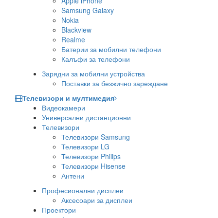
Apple iPhone
Samsung Galaxy
Nokia
Blackview
Realme
Батерии за мобилни телефони
Калъфи за телефони
Зарядни за мобилни устройства
Поставки за безжично зареждане
Телевизори и мултимедия
Видеокамери
Универсални дистанционни
Телевизори
Телевизори Samsung
Телевизори LG
Телевизори Philips
Телевизори Hisense
Антени
Професионални дисплеи
Аксесоари за дисплеи
Проектори