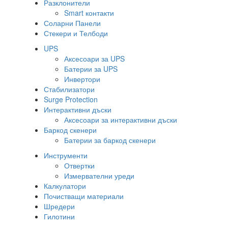
Разклонители
Smart контакти
Соларни Панели
Стекери и Телбоди
UPS
Аксесоари за UPS
Батерии за UPS
Инвертори
Стабилизатори
Surge Protection
Интерактивни дъски
Аксесоари за интерактивни дъски
Баркод скенери
Батерии за баркод скенери
Инструменти
Отвертки
Измервателни уреди
Калкулатори
Почистващи материали
Шредери
Гилотини