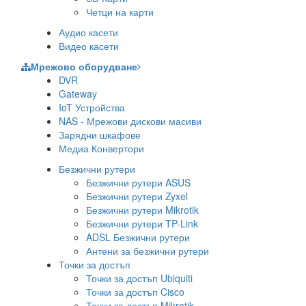
Четци на карти
Аудио касети
Видео касети
Мрежово оборудване
DVR
Gateway
IoT Устройства
NAS - Мрежови дискови масиви
Зарядни шкафове
Медиа Конвертори
Безжични рутери
Безжични рутери ASUS
Безжични рутери Zyxel
Безжични рутери Mikrotik
Безжични рутери TP-Link
ADSL Безжични рутери
Антени за безжични рутери
Точки за достъп
Точки за достъп Ubiquiti
Точки за достъп Cisco
Точки за достъп Mikrotik