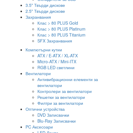
3.5" Твърди дискове
2.5" Твърди дискове
Захранвания
Клас > 80 PLUS Gold
Клас > 80 PLUS Platinum
Клас > 80 PLUS Titanium
SFX Захранвания
Компютърни кутии
ATX / E-ATX / XL-ATX
Micro-ATX / Mini-ITX
RGB LED светлини
Вентилатори
Антивибрационни елементи за
вентилатори
Контролери за вентилатори
Решетки за вентилатори
Филтри за вентилатори
Оптични устройства
DVD Записвачки
Blu-Ray Записвачки
PC Аксесоари
LED Ленти