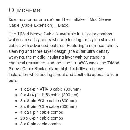
Описание
Комплект оплетени кабели Thermaltake TtMod Sleeve
Cable (Cable Extension) – Black
The TtMod Sleeve Cable is available in 11 color combos
which can satisfy users who are looking for stylish sleeved
cables with advanced features. Featuring a non-heat shrink
sleeving and three-layer design (the outer ultra-density
weaving, the middle insulating layer with outstanding
chemical resistance, and the inner 16 AWG wire), the TtMod
Sleeve Cable Black delivers high flexibility and easy
installation while adding a neat and aesthetic appeal to your
build.
1 x 24-pin ATX- 3 cable (300mm)
2 x 4+4 pin EPS cable (300mm)
3 x 8-pin PCI-e cable (300mm)
2 x 6-pin PCI-e cable (300mm)
4 x 24-pin cable combs
20 x 8-pin cable combs
8 x 6-pin cable combs