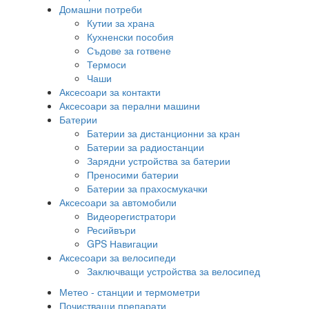
Домашни потреби
Кутии за храна
Кухненски пособия
Съдове за готвене
Термоси
Чаши
Аксесоари за контакти
Аксесоари за перални машини
Батерии
Батерии за дистанционни за кран
Батерии за радиостанции
Зарядни устройства за батерии
Преносими батерии
Батерии за прахосмукачки
Аксесоари за автомобили
Видеорегистратори
Ресийвъри
GPS Навигации
Аксесоари за велосипеди
Заключващи устройства за велосипед
Метео - станции и термометри
Почистващи препарати