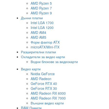
AMD Ryzen 5
AMD Ryzen 7
AMD Ryzen 9
Дънни платки
Intel LGA 1700
Intel LGA 1200
AMD AM4
AMD AM5
Форм фактор ATX
microATX/Mini-ITX
Разширителни платки
Охладители за видео карти
Водни блокове за видеокарти
Видео карти
Nvidia GeForce
AMD Radeon
GeForce RTX 40
GeForce RTX 30
AMD Radeon RX 6000
AMD Radeon RX 7000
Външни видео карти
RAM Памети