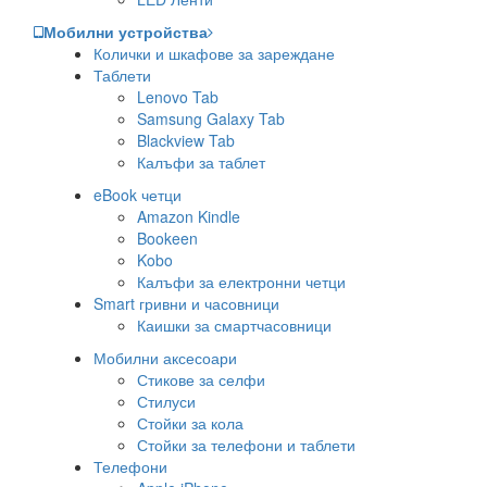
Мобилни устройства
Колички и шкафове за зареждане
Таблети
Lenovo Tab
Samsung Galaxy Tab
Blackview Tab
Калъфи за таблет
eBook четци
Amazon Kindle
Bookeen
Kobo
Калъфи за електронни четци
Smart гривни и часовници
Каишки за смартчасовници
Мобилни аксесоари
Стикове за селфи
Стилуси
Стойки за кола
Стойки за телефони и таблети
Телефони