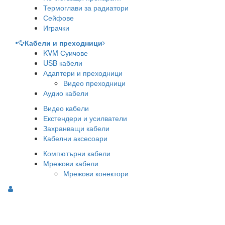
Термоглави за радиатори
Сейфове
Играчки
Кабели и преходници
KVM Суичове
USB кабели
Адаптери и преходници
Видео преходници
Аудио кабели
Видео кабели
Екстендери и усилватели
Захранващи кабели
Кабелни аксесоари
Компютърни кабели
Мрежови кабели
Мрежови конектори