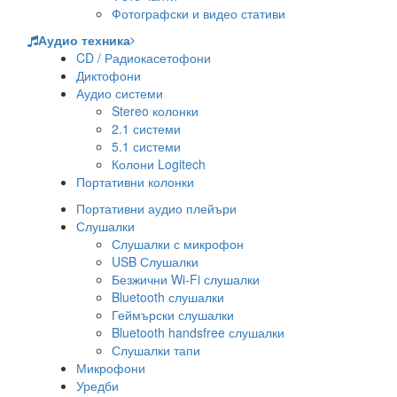
Фотографски и видео стативи
Аудио техника
CD / Радиокасетофони
Диктофони
Аудио системи
Stereo колонки
2.1 системи
5.1 системи
Колони Logitech
Портативни колонки
Портативни аудио плейъри
Слушалки
Слушалки с микрофон
USB Слушалки
Безжични Wi-Fi слушалки
Bluetooth слушалки
Геймърски слушалки
Bluetooth handsfree слушалки
Слушалки тапи
Микрофони
Уредби