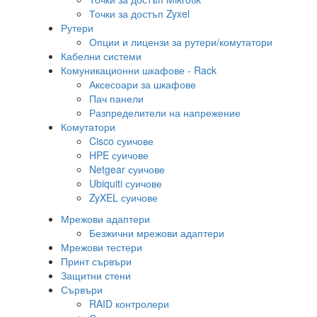
Точки за достъп Zyxel
Рутери
Опции и лицензи за рутери/комутатори
Кабелни системи
Комуникационни шкафове - Rack
Аксесоари за шкафове
Пач панели
Разпределители на напрежение
Комутатори
Cisco суичове
HPE суичове
Netgear суичове
Ubiquiti суичове
ZyXEL суичове
Мрежови адаптери
Безжични мрежови адаптери
Мрежови тестери
Принт сървъри
Защитни стени
Сървъри
RAID контролери