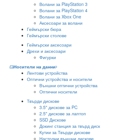
Волани за PlayStation 3
Волани за PlayStation 4
Волани за Xbox One
Аксесоари за волани
Геймърски бюра
Геймърски столове
Геймърски аксесоари
Дрехи и аксесоари
Фигурки
Носители на данни
Лентови устройства
Оптични устройства и носители
Външни оптични устройства
Оптични носители
Твърди дискове
3.5" дискове за PC
2.5" дискове за лаптоп
SSD Дискове
Докинг станция за твърд диск
Кутии за Твърди дискове
Настолни външни дискове