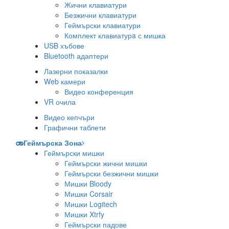
Жични клавиатури
Безжични клавиатури
Геймърски клавиатури
Комплект клавиатурa с мишка
USB хъбове
Bluetooth адаптери
Лазерни показалки
Web камери
Видео конференция
VR очила
Видео кепчъри
Графични таблети
Геймърска Зона
Геймърски мишки
Геймърски жични мишки
Геймърски безжични мишки
Мишки Bloody
Мишки Corsair
Мишки Logitech
Мишки Xtrfy
Геймърски падове