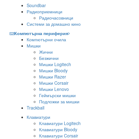
Soundbar
Радиоприемници
Радиочасовници
Системи за домашно кино
Компютърна периферия
Компютърни очила
Мишки
Жични
Безжични
Мишки Logitech
Мишки Bloody
Мишки Razer
Мишки Corsair
Мишки Lenovo
Геймърски мишки
Подложки за мишки
Trackball
Клавиатури
Клавиатури Logitech
Клавиатури Bloody
Клавиатури Corsair