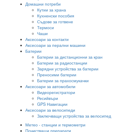
Домашни потреби
Кутии за храна
Кухненски пособия
Съдове за готвене
Термоси
Чаши
Аксесоари за контакти
Аксесоари за перални машини
Батерии
Батерии за дистанционни за кран
Батерии за радиостанции
Зарядни устройства за батерии
Преносими батерии
Батерии за прахосмукачки
Аксесоари за автомобили
Видеорегистратори
Ресийвъри
GPS Навигации
Аксесоари за велосипеди
Заключващи устройства за велосипед
Метео - станции и термометри
Почистващи препарати