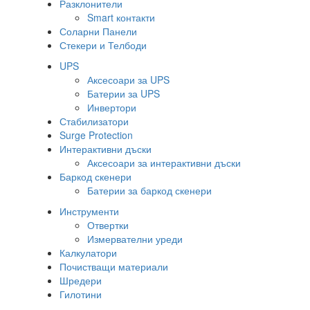
Разклонители
Smart контакти
Соларни Панели
Стекери и Телбоди
UPS
Аксесоари за UPS
Батерии за UPS
Инвертори
Стабилизатори
Surge Protection
Интерактивни дъски
Аксесоари за интерактивни дъски
Баркод скенери
Батерии за баркод скенери
Инструменти
Отвертки
Измервателни уреди
Калкулатори
Почистващи материали
Шредери
Гилотини