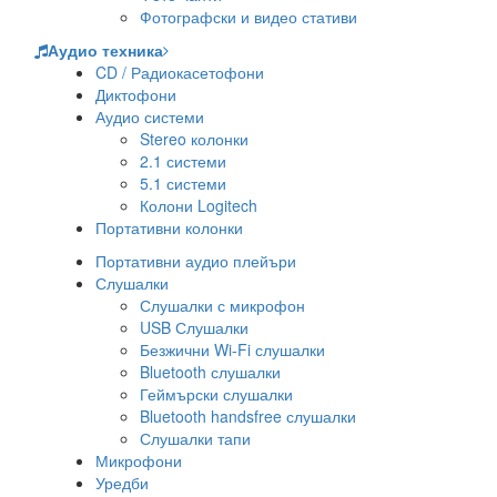
Фотографски и видео стативи
Аудио техника
CD / Радиокасетофони
Диктофони
Аудио системи
Stereo колонки
2.1 системи
5.1 системи
Колони Logitech
Портативни колонки
Портативни аудио плейъри
Слушалки
Слушалки с микрофон
USB Слушалки
Безжични Wi-Fi слушалки
Bluetooth слушалки
Геймърски слушалки
Bluetooth handsfree слушалки
Слушалки тапи
Микрофони
Уредби