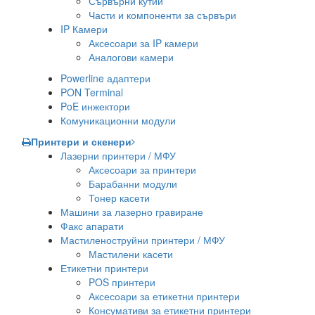
Сървърни кутии
Части и компоненти за сървъри
IP Камери
Аксесоари за IP камери
Аналогови камери
Powerline адаптери
PON Terminal
PoE инжектори
Комуникационни модули
Принтери и скенери
Лазерни принтери / МФУ
Аксесоари за принтери
Барабанни модули
Тонер касети
Машини за лазерно гравиране
Факс апарати
Мастиленоструйни принтери / МФУ
Мастилени касети
Етикетни принтери
POS принтери
Аксесоари за етикетни принтери
Консумативи за етикетни принтери