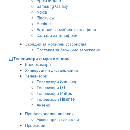
Apple iPhone
Samsung Galaxy
Nokia
Blackview
Realme
Батерии за мобилни телефони
Калъфи за телефони
Зарядни за мобилни устройства
Поставки за безжично зареждане
Телевизори и мултимедия
Видеокамери
Универсални дистанционни
Телевизори
Телевизори Samsung
Телевизори LG
Телевизори Philips
Телевизори Hisense
Антени
Професионални дисплеи
Аксесоари за дисплеи
Проектори