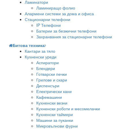
Ламинатори
Ламиниращо фолио
Алармени системи за дома и офиса
Стационарни телефони
IP Телефони
Батерии за безжични телефони
Захранвания за стационарни телефони
Битова техника
Кантари за тяло
Кухненски уреди
Аспиратори
Блендери
Готварски печки
Грилове и скари
Диспенсъри
Електрически кани
Кафемашини
Кухненски везни
Кухненски роботи и месомелачки
Кухненски таймери
Машини за пуканки
Микровълнови фурни