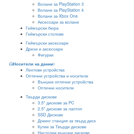
Волани за PlayStation 3
Волани за PlayStation 4
Волани за Xbox One
Аксесоари за волани
Геймърски бюра
Геймърски столове
Геймърски аксесоари
Дрехи и аксесоари
Фигурки
Носители на данни
Лентови устройства
Оптични устройства и носители
Външни оптични устройства
Оптични носители
Твърди дискове
3.5" дискове за PC
2.5" дискове за лаптоп
SSD Дискове
Докинг станция за твърд диск
Кутии за Твърди дискове
Настолни външни дискове