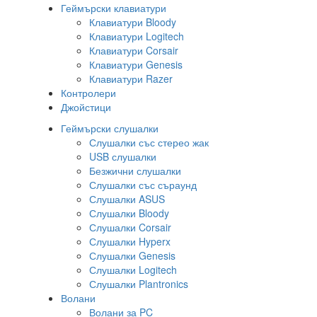
Геймърски клавиатури
Клавиатури Bloody
Клавиатури Logitech
Клавиатури Corsair
Клавиатури Genesis
Клавиатури Razer
Контролери
Джойстици
Геймърски слушалки
Слушалки със стерео жак
USB слушалки
Безжични слушалки
Слушалки със съраунд
Слушалки ASUS
Слушалки Bloody
Слушалки Corsair
Слушалки Hyperx
Слушалки Genesis
Слушалки Logitech
Слушалки Plantronics
Волани
Волани за PC