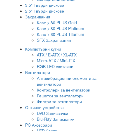
3.5" Твърди дискове
2.5" Твърди дискове
Захранвания
Клас > 80 PLUS Gold
Клас > 80 PLUS Platinum
Клас > 80 PLUS Titanium
SFX Захранвания
Компютърни кутии
ATX / E-ATX / XL-ATX
Micro-ATX / Mini-ITX
RGB LED светлини
Вентилатори
Антивибрационни елементи за
вентилатори
Контролери за вентилатори
Решетки за вентилатори
Филтри за вентилатори
Оптични устройства
DVD Записвачки
Blu-Ray Записвачки
PC Аксесоари
LED Ленти