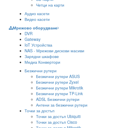
Четци на карти
Аудио касети
Видео касети
Мрежово оборудване
DVR
Gateway
IoT Устройства
NAS - Мрежови дискови масиви
Зарядни шкафове
Медиа Конвертори
Безжични рутери
Безжични рутери ASUS
Безжични рутери Zyxel
Безжични рутери Mikrotik
Безжични рутери TP-Link
ADSL Безжични рутери
Антени за безжични рутери
Точки за достъп
Точки за достъп Ubiquiti
Точки за достъп Cisco
Точки за достъп Mikrotik