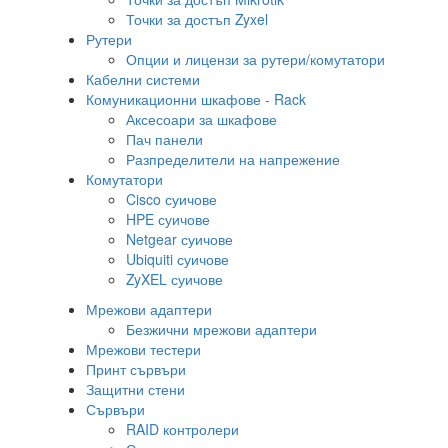
Точки за достъп Zyxel
Рутери
Опции и лицензи за рутери/комутатори
Кабелни системи
Комуникационни шкафове - Rack
Аксесоари за шкафове
Пач панели
Разпределители на напрежение
Комутатори
Cisco суичове
HPE суичове
Netgear суичове
Ubiquiti суичове
ZyXEL суичове
Мрежови адаптери
Безжични мрежови адаптери
Мрежови тестери
Принт сървъри
Защитни стени
Сървъри
RAID контролери