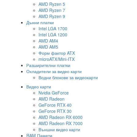
AMD Ryzen 5
AMD Ryzen 7
AMD Ryzen 9
Дънни платки
Intel LGA 1700
Intel LGA 1200
AMD AM4
AMD AM5
Форм фактор ATX
microATX/Mini-ITX
Разширителни платки
Охладители за видео карти
Водни блокове за видеокарти
Видео карти
Nvidia GeForce
AMD Radeon
GeForce RTX 40
GeForce RTX 30
AMD Radeon RX 6000
AMD Radeon RX 7000
Външни видео карти
RAM Памети