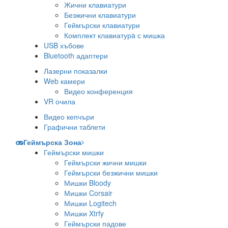
Жични клавиатури
Безжични клавиатури
Геймърски клавиатури
Комплект клавиатурa с мишка
USB хъбове
Bluetooth адаптери
Лазерни показалки
Web камери
Видео конференция
VR очила
Видео кепчъри
Графични таблети
Геймърска Зона
Геймърски мишки
Геймърски жични мишки
Геймърски безжични мишки
Мишки Bloody
Мишки Corsair
Мишки Logitech
Мишки Xtrfy
Геймърски падове