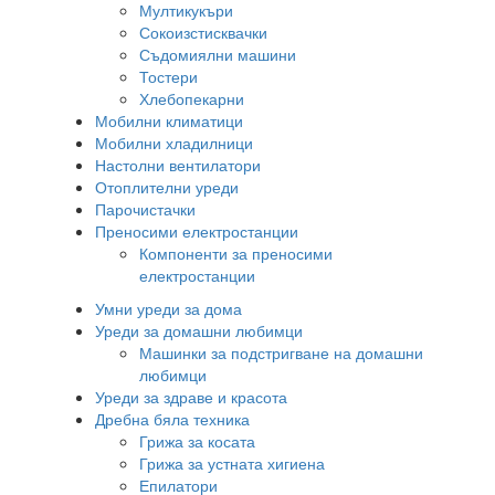
Мултикукъри
Сокоизстисквачки
Съдомиялни машини
Тостери
Хлебопекарни
Мобилни климатици
Мобилни хладилници
Настолни вентилатори
Отоплителни уреди
Парочистачки
Преносими електростанции
Компоненти за преносими
електростанции
Умни уреди за дома
Уреди за домашни любимци
Машинки за подстригване на домашни
любимци
Уреди за здраве и красота
Дребна бяла техника
Грижа за косата
Грижа за устната хигиена
Епилатори