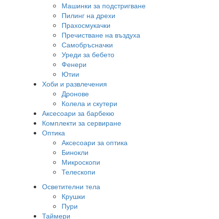
Машинки за подстригване
Пилинг на дрехи
Прахосмукачки
Пречистване на въздуха
Самобръсначки
Уреди за бебето
Фенери
Ютии
Хоби и развлечения
Дронове
Колела и скутери
Аксесоари за барбекю
Комплекти за сервиране
Оптика
Аксесоари за оптика
Бинокли
Микроскопи
Телескопи
Осветителни тела
Крушки
Пури
Таймери