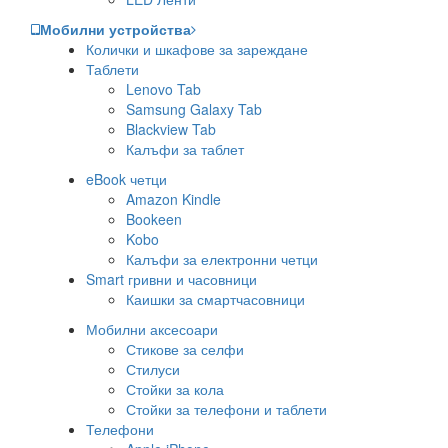
Мобилни устройства
Колички и шкафове за зареждане
Таблети
Lenovo Tab
Samsung Galaxy Tab
Blackview Tab
Калъфи за таблет
eBook четци
Amazon Kindle
Bookeen
Kobo
Калъфи за електронни четци
Smart гривни и часовници
Каишки за смартчасовници
Мобилни аксесоари
Стикове за селфи
Стилуси
Стойки за кола
Стойки за телефони и таблети
Телефони