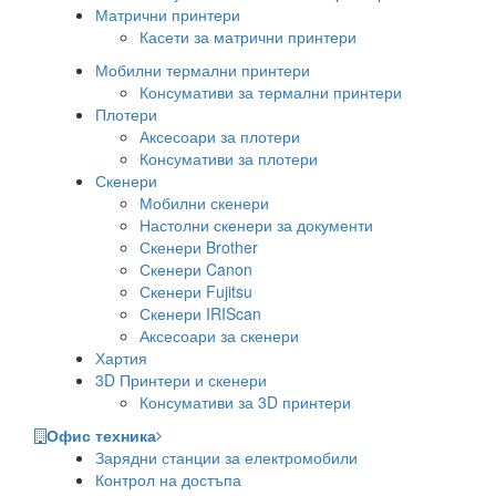
Матрични принтери
Касети за матрични принтери
Мобилни термални принтери
Консумативи за термални принтери
Плотери
Аксесоари за плотери
Консумативи за плотери
Скенери
Мобилни скенери
Настолни скенери за документи
Скенери Brother
Скенери Canon
Скенери Fujitsu
Скенери IRIScan
Аксесоари за скенери
Хартия
3D Принтери и скенери
Консумативи за 3D принтери
Офис техника
Зарядни станции за електромобили
Контрол на достъпа