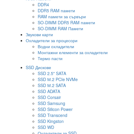
DDR4
DDR5 RAM памети
RAM памети за сървъри
SO-DIMM DDR5 RAM памети
SO-DIMM RAM Памети
Звукови карти
Охладители за процесори
Водни охладители
Монтажни елементи за охладители
Термо пасти
SSD Дискове
SSD 2.5" SATA
SSD М.2 PCIe NVMe
SSD М.2 SATA
SSD ADATA
SSD Corsair
SSD Samsung
SSD Silicon Power
SSD Transcend
SSD Kingston
SSD WD
Охладители за SSD