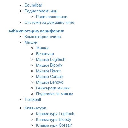
Soundbar
Радиоприемници
Радиочасовници
Системи за домашно кино
Компютърна периферия
Компютърни очила
Мишки
Жични
Безжични
Мишки Logitech
Мишки Bloody
Мишки Razer
Мишки Corsair
Мишки Lenovo
Геймърски мишки
Подложки за мишки
Trackball
Клавиатури
Клавиатури Logitech
Клавиатури Bloody
Клавиатури Corsair