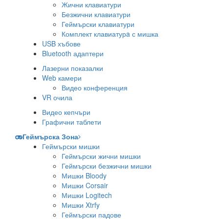
Жични клавиатури
Безжични клавиатури
Геймърски клавиатури
Комплект клавиатурa с мишка
USB хъбове
Bluetooth адаптери
Лазерни показалки
Web камери
Видео конференция
VR очила
Видео кепчъри
Графични таблети
Геймърска Зона
Геймърски мишки
Геймърски жични мишки
Геймърски безжични мишки
Мишки Bloody
Мишки Corsair
Мишки Logitech
Мишки Xtrfy
Геймърски падове