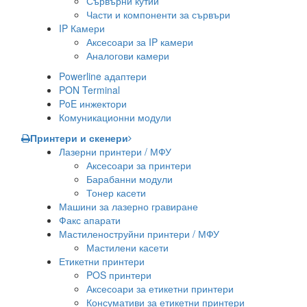
Сървърни кутии
Части и компоненти за сървъри
IP Камери
Аксесоари за IP камери
Аналогови камери
Powerline адаптери
PON Terminal
PoE инжектори
Комуникационни модули
Принтери и скенери
Лазерни принтери / МФУ
Аксесоари за принтери
Барабанни модули
Тонер касети
Машини за лазерно гравиране
Факс апарати
Мастиленоструйни принтери / МФУ
Мастилени касети
Етикетни принтери
POS принтери
Аксесоари за етикетни принтери
Консумативи за етикетни принтери