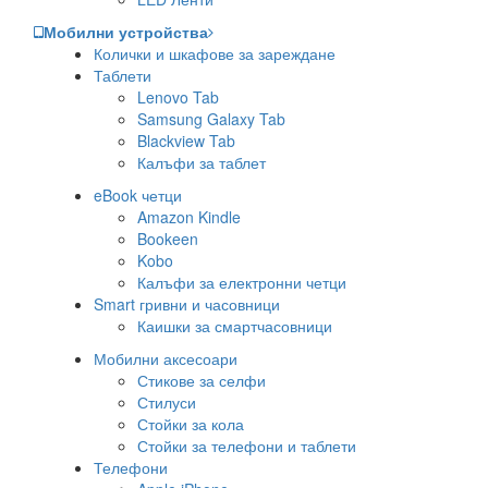
Мобилни устройства
Колички и шкафове за зареждане
Таблети
Lenovo Tab
Samsung Galaxy Tab
Blackview Tab
Калъфи за таблет
eBook четци
Amazon Kindle
Bookeen
Kobo
Калъфи за електронни четци
Smart гривни и часовници
Каишки за смартчасовници
Мобилни аксесоари
Стикове за селфи
Стилуси
Стойки за кола
Стойки за телефони и таблети
Телефони