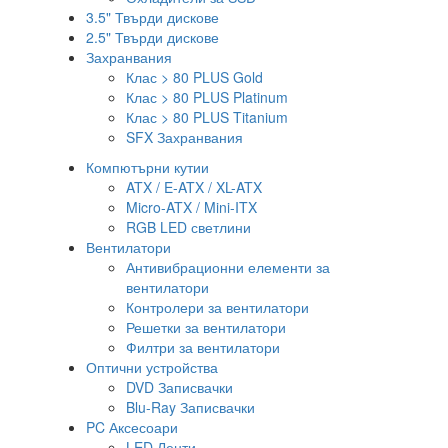
3.5" Твърди дискове
2.5" Твърди дискове
Захранвания
Клас > 80 PLUS Gold
Клас > 80 PLUS Platinum
Клас > 80 PLUS Titanium
SFX Захранвания
Компютърни кутии
ATX / E-ATX / XL-ATX
Micro-ATX / Mini-ITX
RGB LED светлини
Вентилатори
Антивибрационни елементи за
вентилатори
Контролери за вентилатори
Решетки за вентилатори
Филтри за вентилатори
Оптични устройства
DVD Записвачки
Blu-Ray Записвачки
PC Аксесоари
LED Ленти