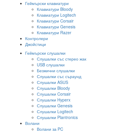
Геймърски клавиатури
Клавиатури Bloody
Клавиатури Logitech
Клавиатури Corsair
Клавиатури Genesis
Клавиатури Razer
Контролери
Джойстици
Геймърски слушалки
Слушалки със стерео жак
USB слушалки
Безжични слушалки
Слушалки със съраунд
Слушалки ASUS
Слушалки Bloody
Слушалки Corsair
Слушалки Hyperx
Слушалки Genesis
Слушалки Logitech
Слушалки Plantronics
Волани
Волани за PC