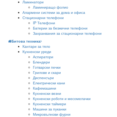
Ламинатори
Ламиниращо фолио
Алармени системи за дома и офиса
Стационарни телефони
IP Телефони
Батерии за безжични телефони
Захранвания за стационарни телефони
Битова техника
Кантари за тяло
Кухненски уреди
Аспиратори
Блендери
Готварски печки
Грилове и скари
Диспенсъри
Електрически кани
Кафемашини
Кухненски везни
Кухненски роботи и месомелачки
Кухненски таймери
Машини за пуканки
Микровълнови фурни