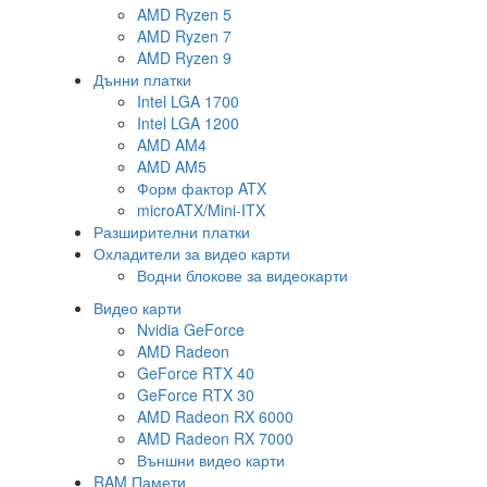
AMD Ryzen 5
AMD Ryzen 7
AMD Ryzen 9
Дънни платки
Intel LGA 1700
Intel LGA 1200
AMD AM4
AMD AM5
Форм фактор ATX
microATX/Mini-ITX
Разширителни платки
Охладители за видео карти
Водни блокове за видеокарти
Видео карти
Nvidia GeForce
AMD Radeon
GeForce RTX 40
GeForce RTX 30
AMD Radeon RX 6000
AMD Radeon RX 7000
Външни видео карти
RAM Памети