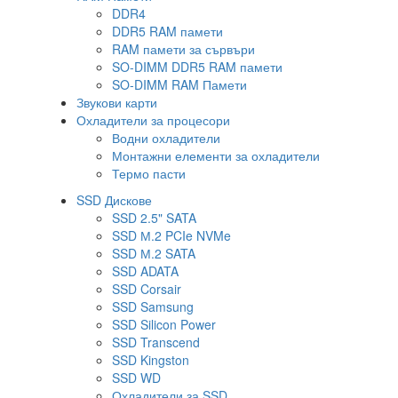
DDR4
DDR5 RAM памети
RAM памети за сървъри
SO-DIMM DDR5 RAM памети
SO-DIMM RAM Памети
Звукови карти
Охладители за процесори
Водни охладители
Монтажни елементи за охладители
Термо пасти
SSD Дискове
SSD 2.5" SATA
SSD М.2 PCIe NVMe
SSD М.2 SATA
SSD ADATA
SSD Corsair
SSD Samsung
SSD Silicon Power
SSD Transcend
SSD Kingston
SSD WD
Охладители за SSD