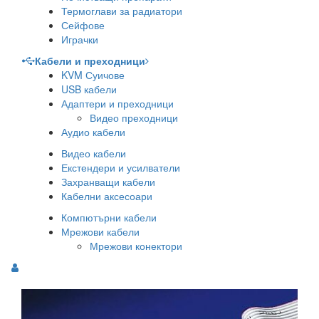
Термоглави за радиатори
Сейфове
Играчки
Кабели и преходници
KVM Суичове
USB кабели
Адаптери и преходници
Видео преходници
Аудио кабели
Видео кабели
Екстендери и усилватели
Захранващи кабели
Кабелни аксесоари
Компютърни кабели
Мрежови кабели
Мрежови конектори