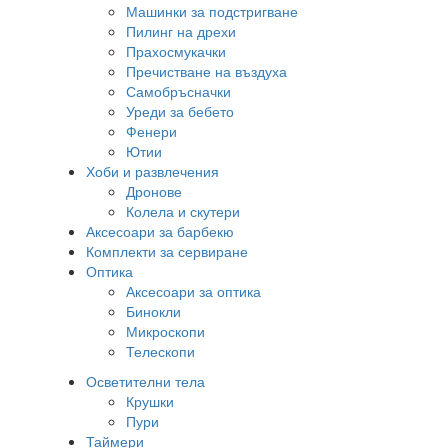
Машинки за подстригване
Пилинг на дрехи
Прахосмукачки
Пречистване на въздуха
Самобръсначки
Уреди за бебето
Фенери
Ютии
Хоби и развлечения
Дронове
Колела и скутери
Аксесоари за барбекю
Комплекти за сервиране
Оптика
Аксесоари за оптика
Бинокли
Микроскопи
Телескопи
Осветителни тела
Крушки
Пури
Таймери