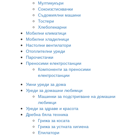
Мултикукъри
Сокоизстисквачки
Съдомиялни машини
Тостери
Хлебопекарни
Мобилни климатици
Мобилни хладилници
Настолни вентилатори
Отоплителни уреди
Парочистачки
Преносими електростанции
Компоненти за преносими
електростанции
Умни уреди за дома
Уреди за домашни любимци
Машинки за подстригване на домашни
любимци
Уреди за здраве и красота
Дребна бяла техника
Грижа за косата
Грижа за устната хигиена
Епилатори