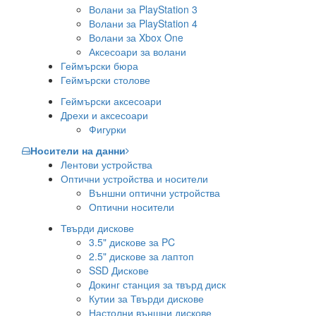
Волани за PlayStation 3
Волани за PlayStation 4
Волани за Xbox One
Аксесоари за волани
Геймърски бюра
Геймърски столове
Геймърски аксесоари
Дрехи и аксесоари
Фигурки
Носители на данни
Лентови устройства
Оптични устройства и носители
Външни оптични устройства
Оптични носители
Твърди дискове
3.5" дискове за PC
2.5" дискове за лаптоп
SSD Дискове
Докинг станция за твърд диск
Кутии за Твърди дискове
Настолни външни дискове