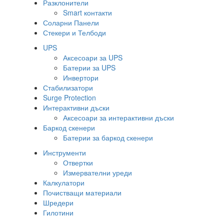
Разклонители
Smart контакти
Соларни Панели
Стекери и Телбоди
UPS
Аксесоари за UPS
Батерии за UPS
Инвертори
Стабилизатори
Surge Protection
Интерактивни дъски
Аксесоари за интерактивни дъски
Баркод скенери
Батерии за баркод скенери
Инструменти
Отвертки
Измервателни уреди
Калкулатори
Почистващи материали
Шредери
Гилотини