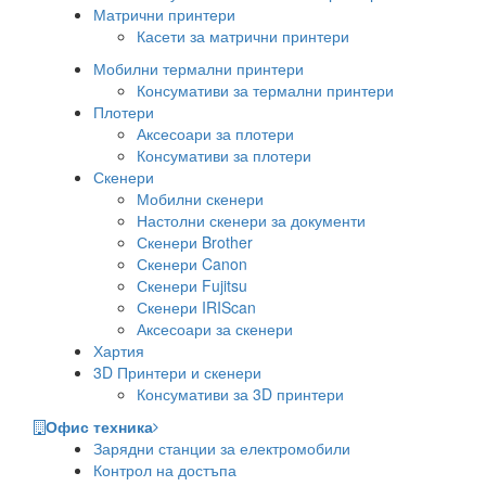
Матрични принтери
Касети за матрични принтери
Мобилни термални принтери
Консумативи за термални принтери
Плотери
Аксесоари за плотери
Консумативи за плотери
Скенери
Мобилни скенери
Настолни скенери за документи
Скенери Brother
Скенери Canon
Скенери Fujitsu
Скенери IRIScan
Аксесоари за скенери
Хартия
3D Принтери и скенери
Консумативи за 3D принтери
Офис техника
Зарядни станции за електромобили
Контрол на достъпа