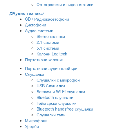
Фотографски и видео стативи
Аудио техника
CD / Радиокасетофони
Диктофони
Аудио системи
Stereo колонки
2.1 системи
5.1 системи
Колони Logitech
Портативни колонки
Портативни аудио плейъри
Слушалки
Слушалки с микрофон
USB Слушалки
Безжични Wi-Fi слушалки
Bluetooth слушалки
Геймърски слушалки
Bluetooth handsfree слушалки
Слушалки тапи
Микрофони
Уредби