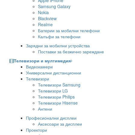
Apple iPhone
Samsung Galaxy
Nokia
Blackview
Realme
Батерии за мобилни телефони
Калъфи за телефони
Зарядни за мобилни устройства
Поставки за безжично зареждане
Телевизори и мултимедия
Видеокамери
Универсални дистанционни
Телевизори
Телевизори Samsung
Телевизори LG
Телевизори Philips
Телевизори Hisense
Антени
Професионални дисплеи
Аксесоари за дисплеи
Проектори