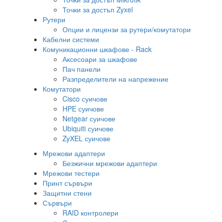
Точки за достъп Zyxel
Рутери
Опции и лицензи за рутери/комутатори
Кабелни системи
Комуникационни шкафове - Rack
Аксесоари за шкафове
Пач панели
Разпределители на напрежение
Комутатори
Cisco суичове
HPE суичове
Netgear суичове
Ubiquiti суичове
ZyXEL суичове
Мрежови адаптери
Безжични мрежови адаптери
Мрежови тестери
Принт сървъри
Защитни стени
Сървъри
RAID контролери