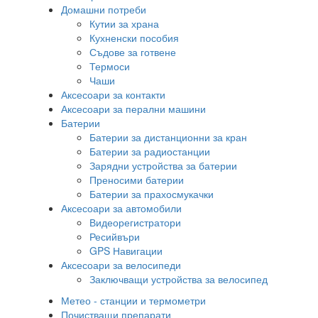
Домашни потреби
Кутии за храна
Кухненски пособия
Съдове за готвене
Термоси
Чаши
Аксесоари за контакти
Аксесоари за перални машини
Батерии
Батерии за дистанционни за кран
Батерии за радиостанции
Зарядни устройства за батерии
Преносими батерии
Батерии за прахосмукачки
Аксесоари за автомобили
Видеорегистратори
Ресийвъри
GPS Навигации
Аксесоари за велосипеди
Заключващи устройства за велосипед
Метео - станции и термометри
Почистващи препарати