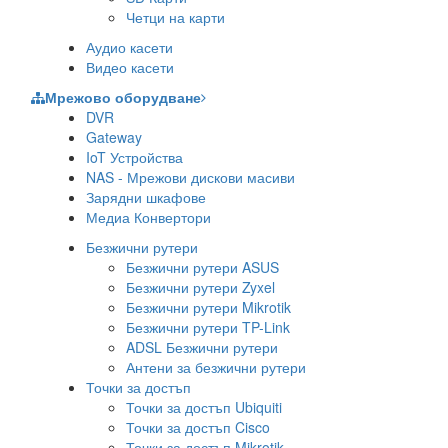
Четци на карти
Аудио касети
Видео касети
Мрежово оборудване
DVR
Gateway
IoT Устройства
NAS - Мрежови дискови масиви
Зарядни шкафове
Медиа Конвертори
Безжични рутери
Безжични рутери ASUS
Безжични рутери Zyxel
Безжични рутери Mikrotik
Безжични рутери TP-Link
ADSL Безжични рутери
Антени за безжични рутери
Точки за достъп
Точки за достъп Ubiquiti
Точки за достъп Cisco
Точки за достъп Mikrotik