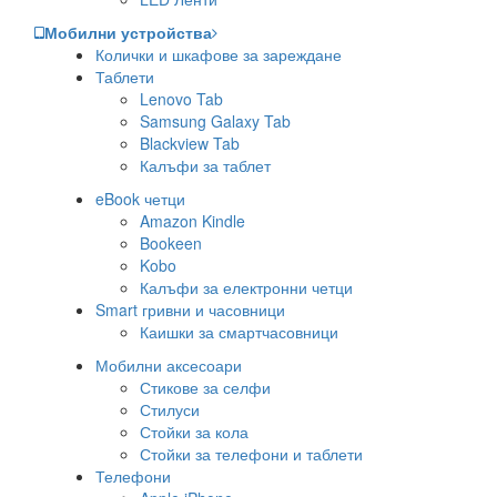
Мобилни устройства
Колички и шкафове за зареждане
Таблети
Lenovo Tab
Samsung Galaxy Tab
Blackview Tab
Калъфи за таблет
eBook четци
Amazon Kindle
Bookeen
Kobo
Калъфи за електронни четци
Smart гривни и часовници
Каишки за смартчасовници
Мобилни аксесоари
Стикове за селфи
Стилуси
Стойки за кола
Стойки за телефони и таблети
Телефони