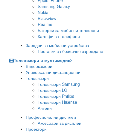
Apple iPhone
Samsung Galaxy
Nokia
Blackview
Realme
Батерии за мобилни телефони
Калъфи за телефони
Зарядни за мобилни устройства
Поставки за безжично зареждане
Телевизори и мултимедия
Видеокамери
Универсални дистанционни
Телевизори
Телевизори Samsung
Телевизори LG
Телевизори Philips
Телевизори Hisense
Антени
Професионални дисплеи
Аксесоари за дисплеи
Проектори