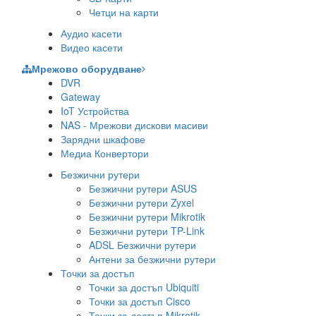
Четци на карти
Аудио касети
Видео касети
Мрежово оборудване
DVR
Gateway
IoT Устройства
NAS - Мрежови дискови масиви
Зарядни шкафове
Медиа Конвертори
Безжични рутери
Безжични рутери ASUS
Безжични рутери Zyxel
Безжични рутери Mikrotik
Безжични рутери TP-Link
ADSL Безжични рутери
Антени за безжични рутери
Точки за достъп
Точки за достъп Ubiquiti
Точки за достъп Cisco
Точки за достъп Mikrotik