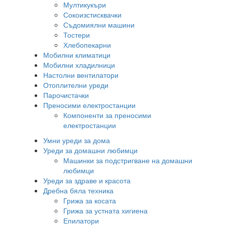
Мултикукъри
Сокоизстисквачки
Съдомиялни машини
Тостери
Хлебопекарни
Мобилни климатици
Мобилни хладилници
Настолни вентилатори
Отоплителни уреди
Парочистачки
Преносими електростанции
Компоненти за преносими
електростанции
Умни уреди за дома
Уреди за домашни любимци
Машинки за подстригване на домашни
любимци
Уреди за здраве и красота
Дребна бяла техника
Грижа за косата
Грижа за устната хигиена
Епилатори