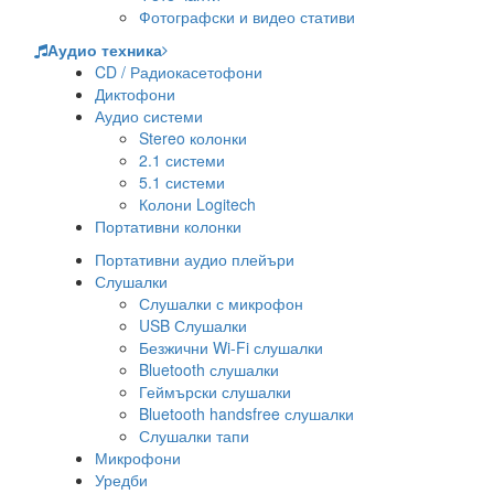
Фотографски и видео стативи
Аудио техника
CD / Радиокасетофони
Диктофони
Аудио системи
Stereo колонки
2.1 системи
5.1 системи
Колони Logitech
Портативни колонки
Портативни аудио плейъри
Слушалки
Слушалки с микрофон
USB Слушалки
Безжични Wi-Fi слушалки
Bluetooth слушалки
Геймърски слушалки
Bluetooth handsfree слушалки
Слушалки тапи
Микрофони
Уредби