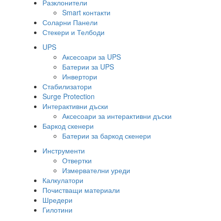
Разклонители
Smart контакти
Соларни Панели
Стекери и Телбоди
UPS
Аксесоари за UPS
Батерии за UPS
Инвертори
Стабилизатори
Surge Protection
Интерактивни дъски
Аксесоари за интерактивни дъски
Баркод скенери
Батерии за баркод скенери
Инструменти
Отвертки
Измервателни уреди
Калкулатори
Почистващи материали
Шредери
Гилотини