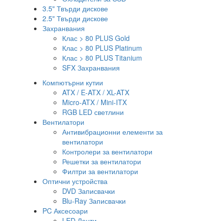
3.5" Твърди дискове
2.5" Твърди дискове
Захранвания
Клас > 80 PLUS Gold
Клас > 80 PLUS Platinum
Клас > 80 PLUS Titanium
SFX Захранвания
Компютърни кутии
ATX / E-ATX / XL-ATX
Micro-ATX / Mini-ITX
RGB LED светлини
Вентилатори
Антивибрационни елементи за
вентилатори
Контролери за вентилатори
Решетки за вентилатори
Филтри за вентилатори
Оптични устройства
DVD Записвачки
Blu-Ray Записвачки
PC Аксесоари
LED Ленти