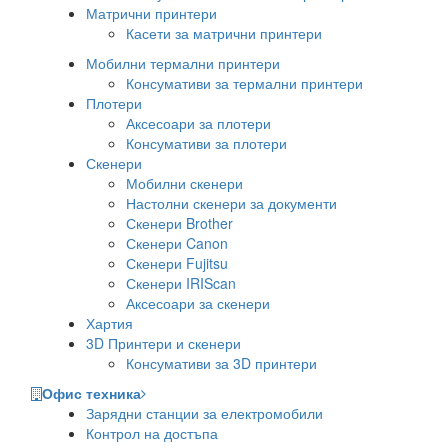
Матрични принтери
Касети за матрични принтери
Мобилни термални принтери
Консумативи за термални принтери
Плотери
Аксесоари за плотери
Консумативи за плотери
Скенери
Мобилни скенери
Настолни скенери за документи
Скенери Brother
Скенери Canon
Скенери Fujitsu
Скенери IRIScan
Аксесоари за скенери
Хартия
3D Принтери и скенери
Консумативи за 3D принтери
Офис техника
Зарядни станции за електромобили
Контрол на достъпа