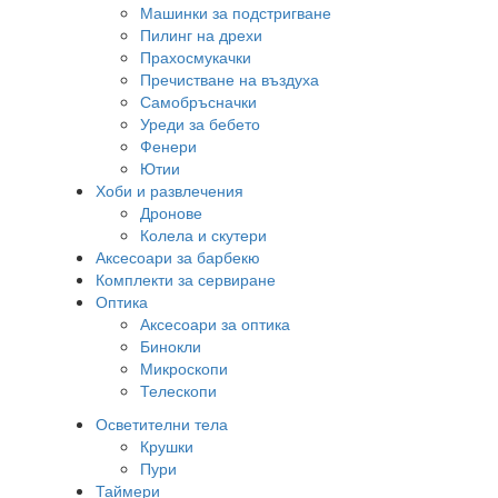
Машинки за подстригване
Пилинг на дрехи
Прахосмукачки
Пречистване на въздуха
Самобръсначки
Уреди за бебето
Фенери
Ютии
Хоби и развлечения
Дронове
Колела и скутери
Аксесоари за барбекю
Комплекти за сервиране
Оптика
Аксесоари за оптика
Бинокли
Микроскопи
Телескопи
Осветителни тела
Крушки
Пури
Таймери