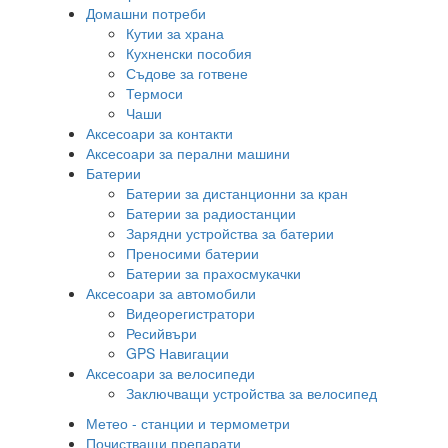
Домашни потреби
Кутии за храна
Кухненски пособия
Съдове за готвене
Термоси
Чаши
Аксесоари за контакти
Аксесоари за перални машини
Батерии
Батерии за дистанционни за кран
Батерии за радиостанции
Зарядни устройства за батерии
Преносими батерии
Батерии за прахосмукачки
Аксесоари за автомобили
Видеорегистратори
Ресийвъри
GPS Навигации
Аксесоари за велосипеди
Заключващи устройства за велосипед
Метео - станции и термометри
Почистващи препарати