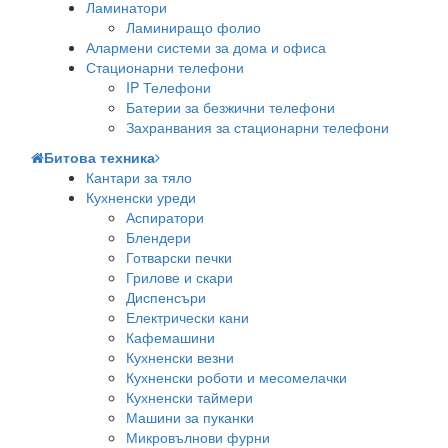
Ламинатори
Ламиниращо фолио
Алармени системи за дома и офиса
Стационарни телефони
IP Телефони
Батерии за безжични телефони
Захранвания за стационарни телефони
Битова техника
Кантари за тяло
Кухненски уреди
Аспиратори
Блендери
Готварски печки
Грилове и скари
Диспенсъри
Електрически кани
Кафемашини
Кухненски везни
Кухненски роботи и месомелачки
Кухненски таймери
Машини за пуканки
Микровълнови фурни