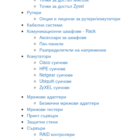
Точки за достъп Zyxel
Рутери
Опции и лицензи за рутери/комутатори
Кабелни системи
Комуникационни шкафове - Rack
Аксесоари за шкафове
Пач панели
Разпределители на напрежение
Комутатори
Cisco суичове
HPE суичове
Netgear суичове
Ubiquiti суичове
ZyXEL суичове
Мрежови адаптери
Безжични мрежови адаптери
Мрежови тестери
Принт сървъри
Защитни стени
Сървъри
RAID контролери