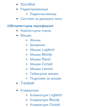
Soundbar
Радиоприемници
Радиочасовници
Системи за домашно кино
Компютърна периферия
Компютърни очила
Мишки
Жични
Безжични
Мишки Logitech
Мишки Bloody
Мишки Razer
Мишки Corsair
Мишки Lenovo
Геймърски мишки
Подложки за мишки
Trackball
Клавиатури
Клавиатури Logitech
Клавиатури Bloody
Клавиатури Corsair