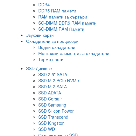
DDR4
DDR5 RAM памети
RAM памети за сървъри
SO-DIMM DDR5 RAM памети
SO-DIMM RAM Памети
Звукови карти
Охладители за процесори
Водни охладители
Монтажни елементи за охладители
Термо пасти
SSD Дискове
SSD 2.5" SATA
SSD М.2 PCIe NVMe
SSD М.2 SATA
SSD ADATA
SSD Corsair
SSD Samsung
SSD Silicon Power
SSD Transcend
SSD Kingston
SSD WD
Охладители за SSD