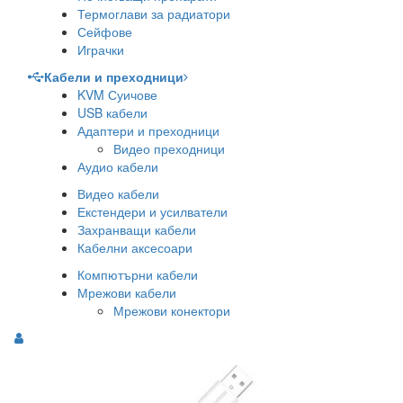
Термоглави за радиатори
Сейфове
Играчки
Кабели и преходници
KVM Суичове
USB кабели
Адаптери и преходници
Видео преходници
Аудио кабели
Видео кабели
Екстендери и усилватели
Захранващи кабели
Кабелни аксесоари
Компютърни кабели
Мрежови кабели
Мрежови конектори