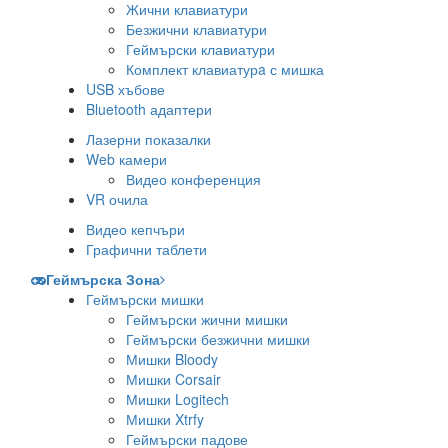
Жични клавиатури
Безжични клавиатури
Геймърски клавиатури
Комплект клавиатурa с мишка
USB хъбове
Bluetooth адаптери
Лазерни показалки
Web камери
Видео конференция
VR очила
Видео кепчъри
Графични таблети
Геймърска Зона
Геймърски мишки
Геймърски жични мишки
Геймърски безжични мишки
Мишки Bloody
Мишки Corsair
Мишки Logitech
Мишки Xtrfy
Геймърски падове