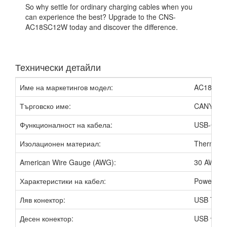
So why settle for ordinary charging cables when you
can experience the best? Upgrade to the CNS-
AC18SC12W today and discover the difference.
Технически детайли
Име на маркетингов модел:
AC18SC
Търговско име:
CANYON c
Функционалност на кабела:
USB-C to
Изолационен материал:
Thermopla
American Wire Gauge (AWG):
30 AWG
Характеристики на кабел:
Power Del
Ляв конектор:
USB Type
Десен конектор:
USB тип 