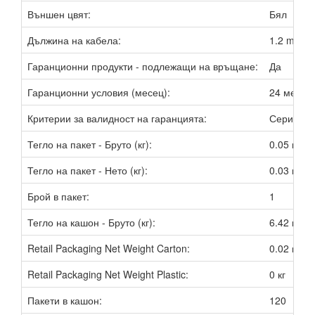
Външен цвят:
Бял
Дължина на кабела:
1.2 m
Гаранционни продукти - подлежащи на връщане:
Да
Гаранционни условия (месец):
24 мес.
Критерии за валидност на гаранцията:
Сериен н
Тегло на пакет - Бруто (кг):
0.05 кг
Тегло на пакет - Нето (кг):
0.03 кг
Брой в пакет:
1
Тегло на кашон - Бруто (кг):
6.42 кг
Retail Packaging Net Weight Carton:
0.02 кг
Retail Packaging Net Weight Plastic:
0 кг
Пакети в кашон:
120