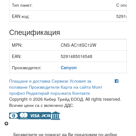
Тип пакет:
С опаков
EAN код:
52914850
Спецификация
MPN:
CNS-AC18SC12W
EAN:
5291485016548
Производител:
Canyon
Плащане и доставка
Сервизи
Условия за
ползване
Производители
Карта на сайта
Моят
профил
Редактирай поръчката
Контакти
Copyright © 2026 Кибер Трейд ЕООД. All rights reserved.
Всички цени са с включено ДДС.
Бисквитките ни помагат да Ви предложим по-добри