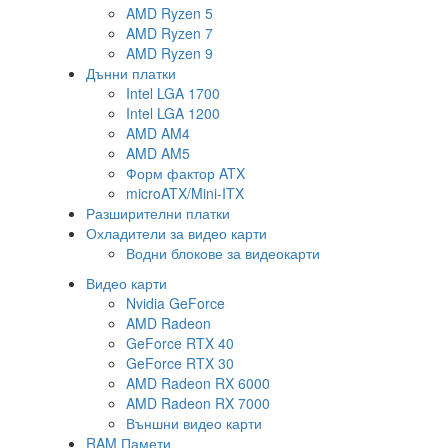
AMD Ryzen 5
AMD Ryzen 7
AMD Ryzen 9
Дънни платки
Intel LGA 1700
Intel LGA 1200
AMD AM4
AMD AM5
Форм фактор ATX
microATX/Mini-ITX
Разширителни платки
Охладители за видео карти
Водни блокове за видеокарти
Видео карти
Nvidia GeForce
AMD Radeon
GeForce RTX 40
GeForce RTX 30
AMD Radeon RX 6000
AMD Radeon RX 7000
Външни видео карти
RAM Памети