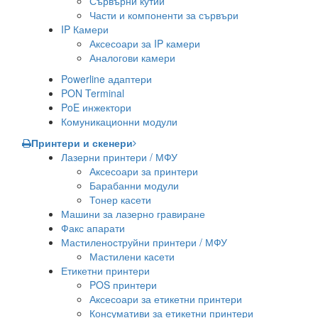
Сървърни кутии
Части и компоненти за сървъри
IP Камери
Аксесоари за IP камери
Аналогови камери
Powerline адаптери
PON Terminal
PoE инжектори
Комуникационни модули
Принтери и скенери
Лазерни принтери / МФУ
Аксесоари за принтери
Барабанни модули
Тонер касети
Машини за лазерно гравиране
Факс апарати
Мастиленоструйни принтери / МФУ
Мастилени касети
Етикетни принтери
POS принтери
Аксесоари за етикетни принтери
Консумативи за етикетни принтери