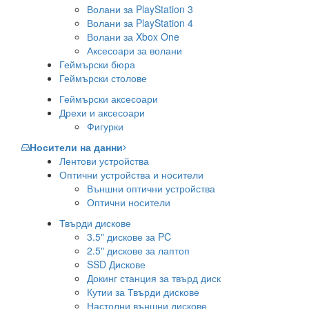
Волани за PlayStation 3
Волани за PlayStation 4
Волани за Xbox One
Аксесоари за волани
Геймърски бюра
Геймърски столове
Геймърски аксесоари
Дрехи и аксесоари
Фигурки
Носители на данни
Лентови устройства
Оптични устройства и носители
Външни оптични устройства
Оптични носители
Твърди дискове
3.5" дискове за PC
2.5" дискове за лаптоп
SSD Дискове
Докинг станция за твърд диск
Кутии за Твърди дискове
Настолни външни дискове