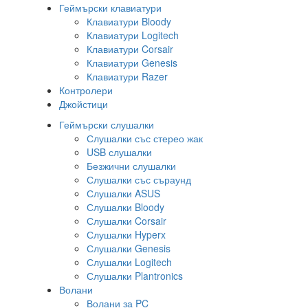
Геймърски клавиатури
Клавиатури Bloody
Клавиатури Logitech
Клавиатури Corsair
Клавиатури Genesis
Клавиатури Razer
Контролери
Джойстици
Геймърски слушалки
Слушалки със стерео жак
USB слушалки
Безжични слушалки
Слушалки със съраунд
Слушалки ASUS
Слушалки Bloody
Слушалки Corsair
Слушалки Hyperx
Слушалки Genesis
Слушалки Logitech
Слушалки Plantronics
Волани
Волани за PC