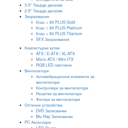
3.5" Твърди дискове
2.5" Твърди дискове
Захранвания
Клас > 80 PLUS Gold
Клас > 80 PLUS Platinum
Клас > 80 PLUS Titanium
SFX Захранвания
Компютърни кутии
ATX / E-ATX / XL-ATX
Micro-ATX / Mini-ITX
RGB LED светлини
Вентилатори
Антивибрационни елементи за
вентилатори
Контролери за вентилатори
Решетки за вентилатори
Филтри за вентилатори
Оптични устройства
DVD Записвачки
Blu-Ray Записвачки
PC Аксесоари
LED Ленти