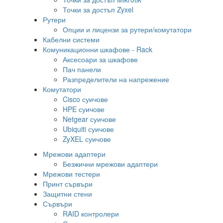
Точки за достъп Zyxel
Рутери
Опции и лицензи за рутери/комутатори
Кабелни системи
Комуникационни шкафове - Rack
Аксесоари за шкафове
Пач панели
Разпределители на напрежение
Комутатори
Cisco суичове
HPE суичове
Netgear суичове
Ubiquiti суичове
ZyXEL суичове
Мрежови адаптери
Безжични мрежови адаптери
Мрежови тестери
Принт сървъри
Защитни стени
Сървъри
RAID контролери