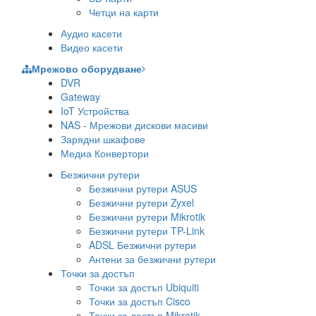
Четци на карти
Аудио касети
Видео касети
Мрежово оборудване
DVR
Gateway
IoT Устройства
NAS - Мрежови дискови масиви
Зарядни шкафове
Медиа Конвертори
Безжични рутери
Безжични рутери ASUS
Безжични рутери Zyxel
Безжични рутери Mikrotik
Безжични рутери TP-Link
ADSL Безжични рутери
Антени за безжични рутери
Точки за достъп
Точки за достъп Ubiquiti
Точки за достъп Cisco
Точки за достъп Mikrotik