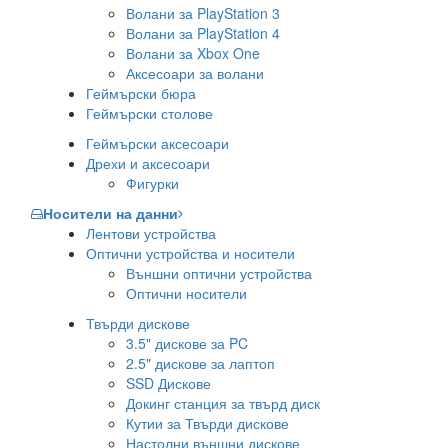
Волани за PlayStation 3
Волани за PlayStation 4
Волани за Xbox One
Аксесоари за волани
Геймърски бюра
Геймърски столове
Геймърски аксесоари
Дрехи и аксесоари
Фигурки
Носители на данни
Лентови устройства
Оптични устройства и носители
Външни оптични устройства
Оптични носители
Твърди дискове
3.5" дискове за PC
2.5" дискове за лаптоп
SSD Дискове
Докинг станция за твърд диск
Кутии за Твърди дискове
Настолни външни дискове