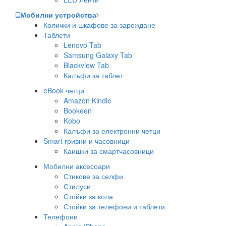
Мобилни устройства
Колички и шкафове за зареждане
Таблети
Lenovo Tab
Samsung Galaxy Tab
Blackview Tab
Калъфи за таблет
eBook четци
Amazon Kindle
Bookeen
Kobo
Калъфи за електронни четци
Smart гривни и часовници
Каишки за смартчасовници
Мобилни аксесоари
Стикове за селфи
Стилуси
Стойки за кола
Стойки за телефони и таблети
Телефони