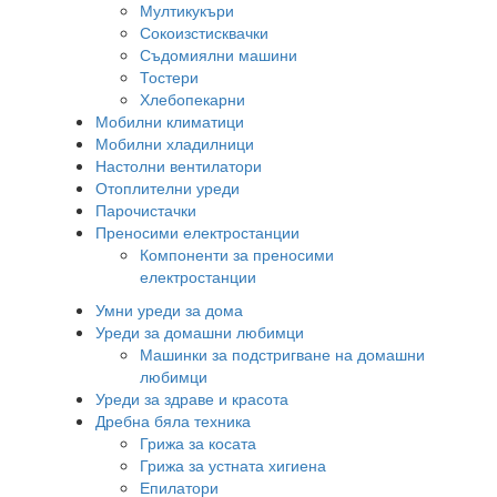
Мултикукъри
Сокоизстисквачки
Съдомиялни машини
Тостери
Хлебопекарни
Мобилни климатици
Мобилни хладилници
Настолни вентилатори
Отоплителни уреди
Парочистачки
Преносими електростанции
Компоненти за преносими
електростанции
Умни уреди за дома
Уреди за домашни любимци
Машинки за подстригване на домашни
любимци
Уреди за здраве и красота
Дребна бяла техника
Грижа за косата
Грижа за устната хигиена
Епилатори