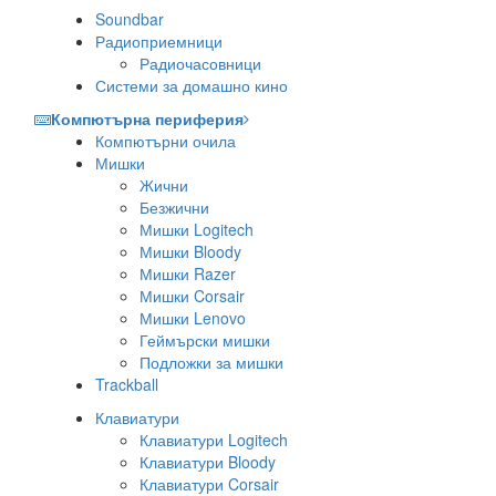
Soundbar
Радиоприемници
Радиочасовници
Системи за домашно кино
Компютърна периферия
Компютърни очила
Мишки
Жични
Безжични
Мишки Logitech
Мишки Bloody
Мишки Razer
Мишки Corsair
Мишки Lenovo
Геймърски мишки
Подложки за мишки
Trackball
Клавиатури
Клавиатури Logitech
Клавиатури Bloody
Клавиатури Corsair