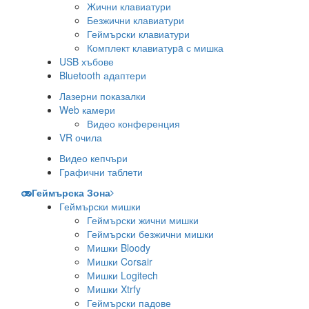
Жични клавиатури
Безжични клавиатури
Геймърски клавиатури
Комплект клавиатурa с мишка
USB хъбове
Bluetooth адаптери
Лазерни показалки
Web камери
Видео конференция
VR очила
Видео кепчъри
Графични таблети
Геймърска Зона
Геймърски мишки
Геймърски жични мишки
Геймърски безжични мишки
Мишки Bloody
Мишки Corsair
Мишки Logitech
Мишки Xtrfy
Геймърски падове