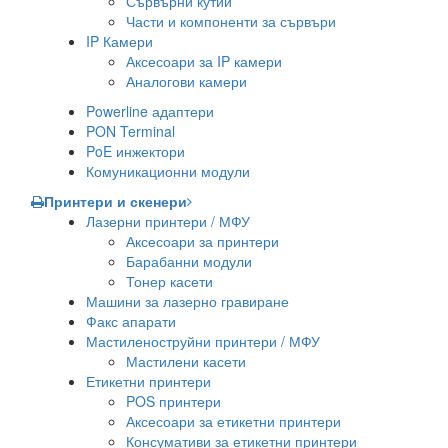
Сървърни кутии
Части и компоненти за сървъри
IP Камери
Аксесоари за IP камери
Аналогови камери
Powerline адаптери
PON Terminal
PoE инжектори
Комуникационни модули
Принтери и скенери
Лазерни принтери / МФУ
Аксесоари за принтери
Барабанни модули
Тонер касети
Машини за лазерно гравиране
Факс апарати
Мастиленоструйни принтери / МФУ
Мастилени касети
Етикетни принтери
POS принтери
Аксесоари за етикетни принтери
Консумативи за етикетни принтери