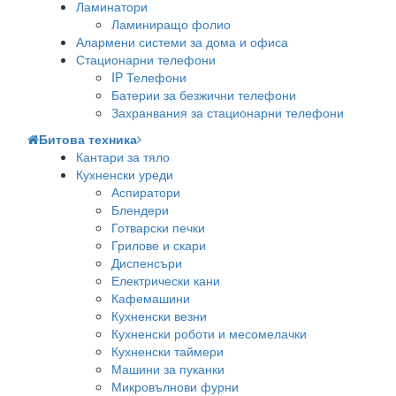
Ламинатори
Ламиниращо фолио
Алармени системи за дома и офиса
Стационарни телефони
IP Телефони
Батерии за безжични телефони
Захранвания за стационарни телефони
Битова техника
Кантари за тяло
Кухненски уреди
Аспиратори
Блендери
Готварски печки
Грилове и скари
Диспенсъри
Електрически кани
Кафемашини
Кухненски везни
Кухненски роботи и месомелачки
Кухненски таймери
Машини за пуканки
Микровълнови фурни