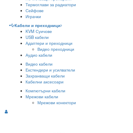
Термоглави за радиатори
Сейфове
Играчки
Кабели и преходници
KVM Суичове
USB кабели
Адаптери и преходници
Видео преходници
Аудио кабели
Видео кабели
Екстендери и усилватели
Захранващи кабели
Кабелни аксесоари
Компютърни кабели
Мрежови кабели
Мрежови конектори