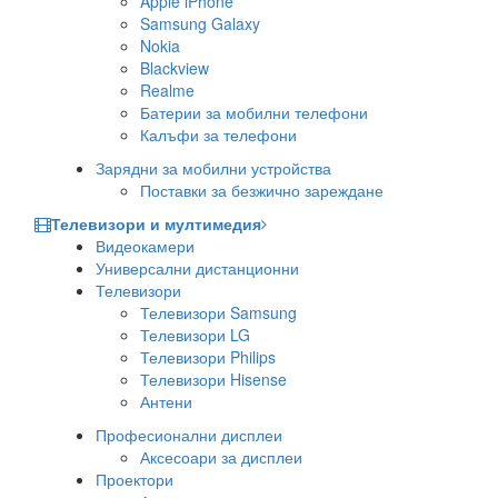
Apple iPhone
Samsung Galaxy
Nokia
Blackview
Realme
Батерии за мобилни телефони
Калъфи за телефони
Зарядни за мобилни устройства
Поставки за безжично зареждане
Телевизори и мултимедия
Видеокамери
Универсални дистанционни
Телевизори
Телевизори Samsung
Телевизори LG
Телевизори Philips
Телевизори Hisense
Антени
Професионални дисплеи
Аксесоари за дисплеи
Проектори