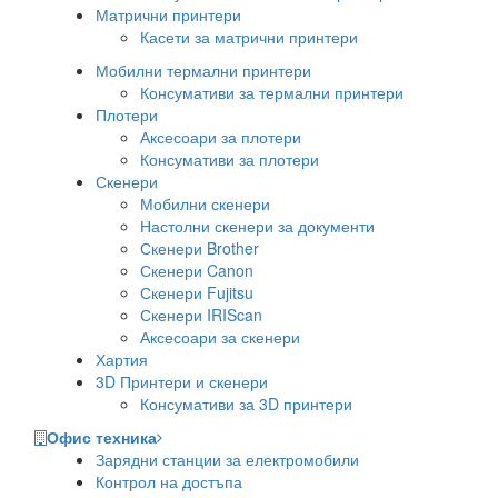
Матрични принтери
Касети за матрични принтери
Мобилни термални принтери
Консумативи за термални принтери
Плотери
Аксесоари за плотери
Консумативи за плотери
Скенери
Мобилни скенери
Настолни скенери за документи
Скенери Brother
Скенери Canon
Скенери Fujitsu
Скенери IRIScan
Аксесоари за скенери
Хартия
3D Принтери и скенери
Консумативи за 3D принтери
Офис техника
Зарядни станции за електромобили
Контрол на достъпа