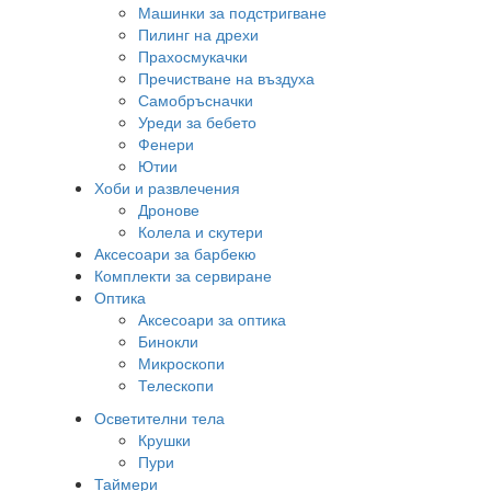
Машинки за подстригване
Пилинг на дрехи
Прахосмукачки
Пречистване на въздуха
Самобръсначки
Уреди за бебето
Фенери
Ютии
Хоби и развлечения
Дронове
Колела и скутери
Аксесоари за барбекю
Комплекти за сервиране
Оптика
Аксесоари за оптика
Бинокли
Микроскопи
Телескопи
Осветителни тела
Крушки
Пури
Таймери