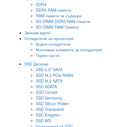
DDR4
DDR5 RAM памети
RAM памети за сървъри
SO-DIMM DDR5 RAM памети
SO-DIMM RAM Памети
Звукови карти
Охладители за процесори
Водни охладители
Монтажни елементи за охладители
Термо пасти
SSD Дискове
SSD 2.5" SATA
SSD М.2 PCIe NVMe
SSD М.2 SATA
SSD ADATA
SSD Corsair
SSD Samsung
SSD Silicon Power
SSD Transcend
SSD Kingston
SSD WD
Охладители за SSD