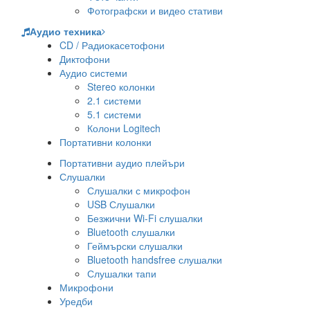
Фотографски и видео стативи
Аудио техника
CD / Радиокасетофони
Диктофони
Аудио системи
Stereo колонки
2.1 системи
5.1 системи
Колони Logitech
Портативни колонки
Портативни аудио плейъри
Слушалки
Слушалки с микрофон
USB Слушалки
Безжични Wi-Fi слушалки
Bluetooth слушалки
Геймърски слушалки
Bluetooth handsfree слушалки
Слушалки тапи
Микрофони
Уредби