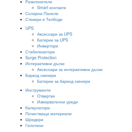
Разклонители
Smart контакти
Соларни Панели
Стекери и Телбоди
UPS
Аксесоари за UPS
Батерии за UPS
Инвертори
Стабилизатори
Surge Protection
Интерактивни дъски
Аксесоари за интерактивни дъски
Баркод скенери
Батерии за баркод скенери
Инструменти
Отвертки
Измервателни уреди
Калкулатори
Почистващи материали
Шредери
Гилотини