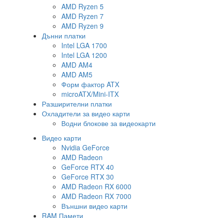
AMD Ryzen 5
AMD Ryzen 7
AMD Ryzen 9
Дънни платки
Intel LGA 1700
Intel LGA 1200
AMD AM4
AMD AM5
Форм фактор ATX
microATX/Mini-ITX
Разширителни платки
Охладители за видео карти
Водни блокове за видеокарти
Видео карти
Nvidia GeForce
AMD Radeon
GeForce RTX 40
GeForce RTX 30
AMD Radeon RX 6000
AMD Radeon RX 7000
Външни видео карти
RAM Памети