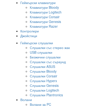
Геймърски клавиатури
Клавиатури Bloody
Клавиатури Logitech
Клавиатури Corsair
Клавиатури Genesis
Клавиатури Razer
Контролери
Джойстици
Геймърски слушалки
Слушалки със стерео жак
USB слушалки
Безжични слушалки
Слушалки със съраунд
Слушалки ASUS
Слушалки Bloody
Слушалки Corsair
Слушалки Hyperx
Слушалки Genesis
Слушалки Logitech
Слушалки Plantronics
Волани
Волани за PC