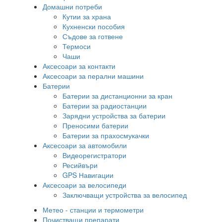
Домашни потреби
Кутии за храна
Кухненски пособия
Съдове за готвене
Термоси
Чаши
Аксесоари за контакти
Аксесоари за перални машини
Батерии
Батерии за дистанционни за кран
Батерии за радиостанции
Зарядни устройства за батерии
Преносими батерии
Батерии за прахосмукачки
Аксесоари за автомобили
Видеорегистратори
Ресийвъри
GPS Навигации
Аксесоари за велосипеди
Заключващи устройства за велосипед
Метео - станции и термометри
Почистващи препарати