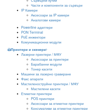
Сървърни кутии
Части и компоненти за сървъри
IP Камери
Аксесоари за IP камери
Аналогови камери
Powerline адаптери
PON Terminal
PoE инжектори
Комуникационни модули
Принтери и скенери
Лазерни принтери / МФУ
Аксесоари за принтери
Барабанни модули
Тонер касети
Машини за лазерно гравиране
Факс апарати
Мастиленоструйни принтери / МФУ
Мастилени касети
Етикетни принтери
POS принтери
Аксесоари за етикетни принтери
Консумативи за етикетни принтери