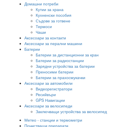
Домашни потреби
Кутии за храна
Кухненски пособия
Съдове за готвене
Термоси
Чаши
Аксесоари за контакти
Аксесоари за перални машини
Батерии
Батерии за дистанционни за кран
Батерии за радиостанции
Зарядни устройства за батерии
Преносими батерии
Батерии за прахосмукачки
Аксесоари за автомобили
Видеорегистратори
Ресийвъри
GPS Навигации
Аксесоари за велосипеди
Заключващи устройства за велосипед
Метео - станции и термометри
Почистващи препарати