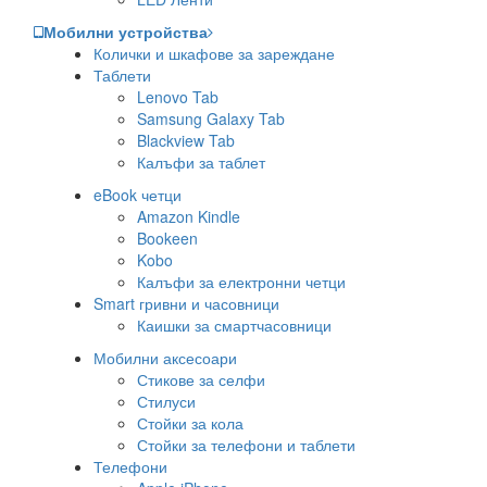
Мобилни устройства
Колички и шкафове за зареждане
Таблети
Lenovo Tab
Samsung Galaxy Tab
Blackview Tab
Калъфи за таблет
eBook четци
Amazon Kindle
Bookeen
Kobo
Калъфи за електронни четци
Smart гривни и часовници
Каишки за смартчасовници
Мобилни аксесоари
Стикове за селфи
Стилуси
Стойки за кола
Стойки за телефони и таблети
Телефони