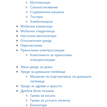
Мултикукъри
Сокоизстисквачки
Съдомиялни машини
Тостери
Хлебопекарни
Мобилни климатици
Мобилни хладилници
Настолни вентилатори
Отоплителни уреди
Парочистачки
Преносими електростанции
Компоненти за преносими
електростанции
Умни уреди за дома
Уреди за домашни любимци
Машинки за подстригване на домашни
любимци
Уреди за здраве и красота
Дребна бяла техника
Грижа за косата
Грижа за устната хигиена
Епилатори