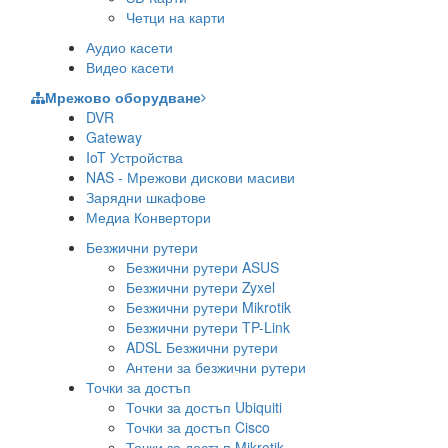
Четци на карти
Аудио касети
Видео касети
Мрежово оборудване
DVR
Gateway
IoT Устройства
NAS - Мрежови дискови масиви
Зарядни шкафове
Медиа Конвертори
Безжични рутери
Безжични рутери ASUS
Безжични рутери Zyxel
Безжични рутери Mikrotik
Безжични рутери TP-Link
ADSL Безжични рутери
Антени за безжични рутери
Точки за достъп
Точки за достъп Ubiquiti
Точки за достъп Cisco
Точки за достъп Mikrotik