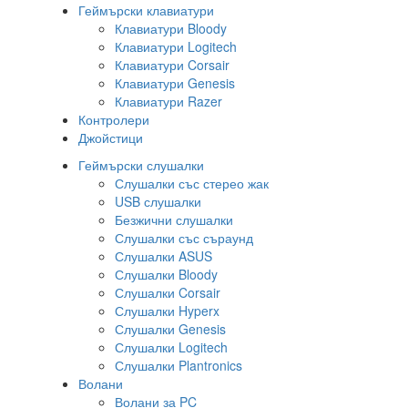
Геймърски клавиатури
Клавиатури Bloody
Клавиатури Logitech
Клавиатури Corsair
Клавиатури Genesis
Клавиатури Razer
Контролери
Джойстици
Геймърски слушалки
Слушалки със стерео жак
USB слушалки
Безжични слушалки
Слушалки със съраунд
Слушалки ASUS
Слушалки Bloody
Слушалки Corsair
Слушалки Hyperx
Слушалки Genesis
Слушалки Logitech
Слушалки Plantronics
Волани
Волани за PC