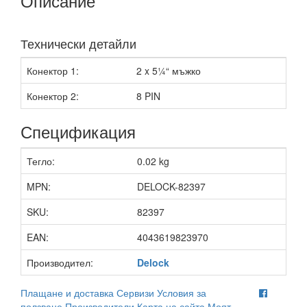
Описание
Технически детайли
Конектор 1:
2 x 5¼“ мъжко
Конектор 2:
8 PIN
Спецификация
Тегло:
0.02 kg
MPN:
DELOCK-82397
SKU:
82397
EAN:
4043619823970
Производител:
Delock
Плащане и доставка
Сервизи
Условия за
ползване
Производители
Карта на сайта
Моят