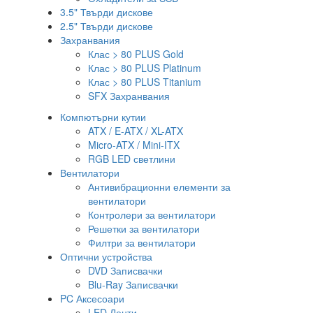
3.5" Твърди дискове
2.5" Твърди дискове
Захранвания
Клас > 80 PLUS Gold
Клас > 80 PLUS Platinum
Клас > 80 PLUS Titanium
SFX Захранвания
Компютърни кутии
ATX / E-ATX / XL-ATX
Micro-ATX / Mini-ITX
RGB LED светлини
Вентилатори
Антивибрационни елементи за
вентилатори
Контролери за вентилатори
Решетки за вентилатори
Филтри за вентилатори
Оптични устройства
DVD Записвачки
Blu-Ray Записвачки
PC Аксесоари
LED Ленти