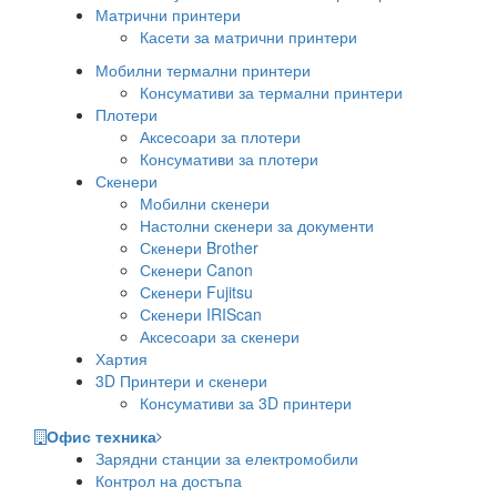
Матрични принтери
Касети за матрични принтери
Мобилни термални принтери
Консумативи за термални принтери
Плотери
Аксесоари за плотери
Консумативи за плотери
Скенери
Мобилни скенери
Настолни скенери за документи
Скенери Brother
Скенери Canon
Скенери Fujitsu
Скенери IRIScan
Аксесоари за скенери
Хартия
3D Принтери и скенери
Консумативи за 3D принтери
Офис техника
Зарядни станции за електромобили
Контрол на достъпа