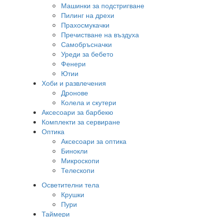
Машинки за подстригване
Пилинг на дрехи
Прахосмукачки
Пречистване на въздуха
Самобръсначки
Уреди за бебето
Фенери
Ютии
Хоби и развлечения
Дронове
Колела и скутери
Аксесоари за барбекю
Комплекти за сервиране
Оптика
Аксесоари за оптика
Бинокли
Микроскопи
Телескопи
Осветителни тела
Крушки
Пури
Таймери