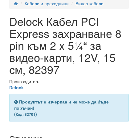
Кабели и преходници
Видео кабели
Delock Кабел PCI
Express захранване 8
pin към 2 x 5¼“ за
видео-карти, 12V, 15
см, 82397
Производител:
Delock
Продуктът е изчерпан и не може да бъде
поръчан!
(
)
Код: 82701