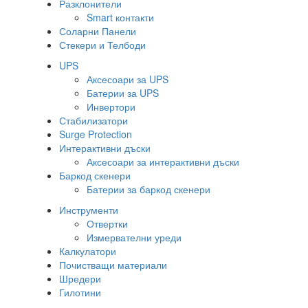
Разклонители
Smart контакти
Соларни Панели
Стекери и Телбоди
UPS
Аксесоари за UPS
Батерии за UPS
Инвертори
Стабилизатори
Surge Protection
Интерактивни дъски
Аксесоари за интерактивни дъски
Баркод скенери
Батерии за баркод скенери
Инструменти
Отвертки
Измервателни уреди
Калкулатори
Почистващи материали
Шредери
Гилотини