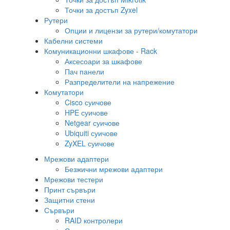
Точки за достъп Zyxel
Рутери
Опции и лицензи за рутери/комутатори
Кабелни системи
Комуникационни шкафове - Rack
Аксесоари за шкафове
Пач панели
Разпределители на напрежение
Комутатори
Cisco суичове
HPE суичове
Netgear суичове
Ubiquiti суичове
ZyXEL суичове
Мрежови адаптери
Безжични мрежови адаптери
Мрежови тестери
Принт сървъри
Защитни стени
Сървъри
RAID контролери