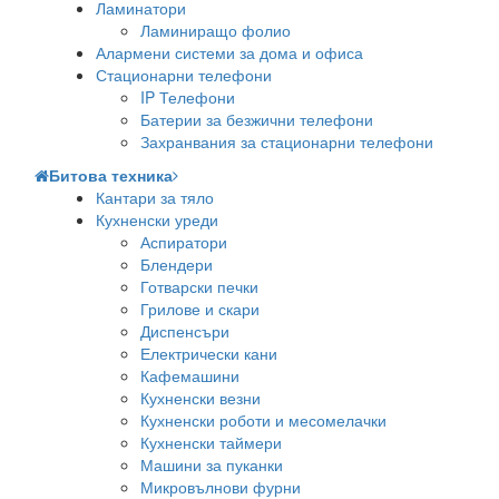
Ламинатори
Ламиниращо фолио
Алармени системи за дома и офиса
Стационарни телефони
IP Телефони
Батерии за безжични телефони
Захранвания за стационарни телефони
Битова техника
Кантари за тяло
Кухненски уреди
Аспиратори
Блендери
Готварски печки
Грилове и скари
Диспенсъри
Електрически кани
Кафемашини
Кухненски везни
Кухненски роботи и месомелачки
Кухненски таймери
Машини за пуканки
Микровълнови фурни