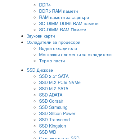
DDR4
DDR5 RAM памети
RAM памети за сървъри
SO-DIMM DDR5 RAM памети
SO-DIMM RAM Памети
Звукови карти
Охладители за процесори
Водни охладители
Монтажни елементи за охладители
Термо пасти
SSD Дискове
SSD 2.5" SATA
SSD М.2 PCIe NVMe
SSD М.2 SATA
SSD ADATA
SSD Corsair
SSD Samsung
SSD Silicon Power
SSD Transcend
SSD Kingston
SSD WD
Охладители за SSD