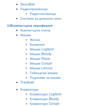
Soundbar
Радиоприемници
Радиочасовници
Системи за домашно кино
Компютърна периферия
Компютърни очила
Мишки
Жични
Безжични
Мишки Logitech
Мишки Bloody
Мишки Razer
Мишки Corsair
Мишки Lenovo
Геймърски мишки
Подложки за мишки
Trackball
Клавиатури
Клавиатури Logitech
Клавиатури Bloody
Клавиатури Corsair