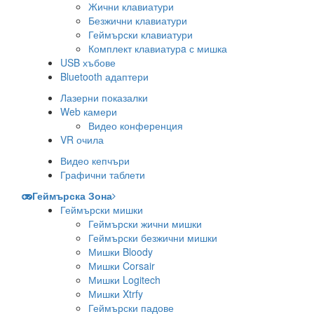
Жични клавиатури
Безжични клавиатури
Геймърски клавиатури
Комплект клавиатурa с мишка
USB хъбове
Bluetooth адаптери
Лазерни показалки
Web камери
Видео конференция
VR очила
Видео кепчъри
Графични таблети
Геймърска Зона
Геймърски мишки
Геймърски жични мишки
Геймърски безжични мишки
Мишки Bloody
Мишки Corsair
Мишки Logitech
Мишки Xtrfy
Геймърски падове