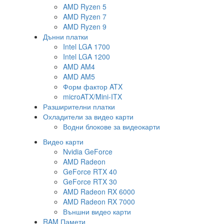
AMD Ryzen 5
AMD Ryzen 7
AMD Ryzen 9
Дънни платки
Intel LGA 1700
Intel LGA 1200
AMD AM4
AMD AM5
Форм фактор ATX
microATX/Mini-ITX
Разширителни платки
Охладители за видео карти
Водни блокове за видеокарти
Видео карти
Nvidia GeForce
AMD Radeon
GeForce RTX 40
GeForce RTX 30
AMD Radeon RX 6000
AMD Radeon RX 7000
Външни видео карти
RAM Памети