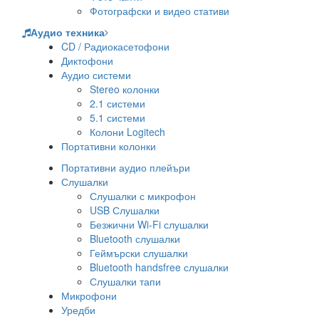
Фотографски и видео стативи
Аудио техника
CD / Радиокасетофони
Диктофони
Аудио системи
Stereo колонки
2.1 системи
5.1 системи
Колони Logitech
Портативни колонки
Портативни аудио плейъри
Слушалки
Слушалки с микрофон
USB Слушалки
Безжични Wi-Fi слушалки
Bluetooth слушалки
Геймърски слушалки
Bluetooth handsfree слушалки
Слушалки тапи
Микрофони
Уредби