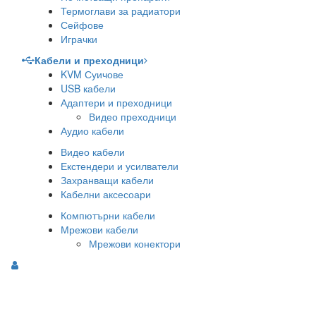
Термоглави за радиатори
Сейфове
Играчки
Кабели и преходници
KVM Суичове
USB кабели
Адаптери и преходници
Видео преходници
Аудио кабели
Видео кабели
Екстендери и усилватели
Захранващи кабели
Кабелни аксесоари
Компютърни кабели
Мрежови кабели
Мрежови конектори