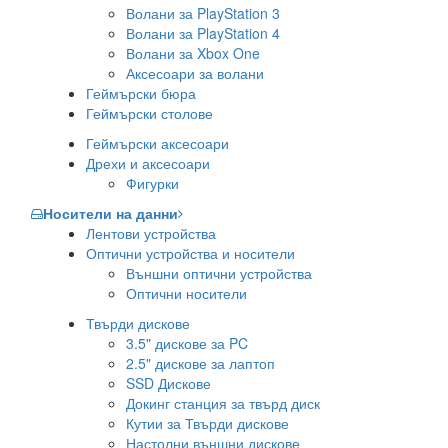
Волани за PlayStation 3
Волани за PlayStation 4
Волани за Xbox One
Аксесоари за волани
Геймърски бюра
Геймърски столове
Геймърски аксесоари
Дрехи и аксесоари
Фигурки
Носители на данни
Лентови устройства
Оптични устройства и носители
Външни оптични устройства
Оптични носители
Твърди дискове
3.5" дискове за PC
2.5" дискове за лаптоп
SSD Дискове
Докинг станция за твърд диск
Кутии за Твърди дискове
Настолни външни дискове