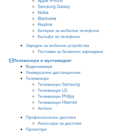
Apple iPhone
Samsung Galaxy
Nokia
Blackview
Realme
Батерии за мобилни телефони
Калъфи за телефони
Зарядни за мобилни устройства
Поставки за безжично зареждане
Телевизори и мултимедия
Видеокамери
Универсални дистанционни
Телевизори
Телевизори Samsung
Телевизори LG
Телевизори Philips
Телевизори Hisense
Антени
Професионални дисплеи
Аксесоари за дисплеи
Проектори