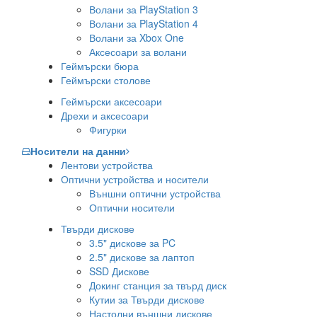
Волани за PlayStation 3
Волани за PlayStation 4
Волани за Xbox One
Аксесоари за волани
Геймърски бюра
Геймърски столове
Геймърски аксесоари
Дрехи и аксесоари
Фигурки
Носители на данни
Лентови устройства
Оптични устройства и носители
Външни оптични устройства
Оптични носители
Твърди дискове
3.5" дискове за PC
2.5" дискове за лаптоп
SSD Дискове
Докинг станция за твърд диск
Кутии за Твърди дискове
Настолни външни дискове