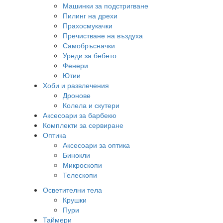
Машинки за подстригване
Пилинг на дрехи
Прахосмукачки
Пречистване на въздуха
Самобръсначки
Уреди за бебето
Фенери
Ютии
Хоби и развлечения
Дронове
Колела и скутери
Аксесоари за барбекю
Комплекти за сервиране
Оптика
Аксесоари за оптика
Бинокли
Микроскопи
Телескопи
Осветителни тела
Крушки
Пури
Таймери