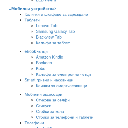
Мобилни устройства
Колички и шкафове за зареждане
Таблети
Lenovo Tab
Samsung Galaxy Tab
Blackview Tab
Калъфи за таблет
eBook четци
Amazon Kindle
Bookeen
Kobo
Калъфи за електронни четци
Smart гривни и часовници
Каишки за смартчасовници
Мобилни аксесоари
Стикове за селфи
Стилуси
Стойки за кола
Стойки за телефони и таблети
Телефони