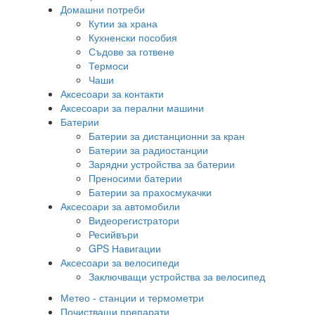
Домашни потреби
Кутии за храна
Кухненски пособия
Съдове за готвене
Термоси
Чаши
Аксесоари за контакти
Аксесоари за перални машини
Батерии
Батерии за дистанционни за кран
Батерии за радиостанции
Зарядни устройства за батерии
Преносими батерии
Батерии за прахосмукачки
Аксесоари за автомобили
Видеорегистратори
Ресийвъри
GPS Навигации
Аксесоари за велосипеди
Заключващи устройства за велосипед
Метео - станции и термометри
Почистващи препарати