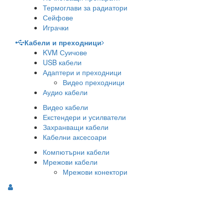
Термоглави за радиатори
Сейфове
Играчки
Кабели и преходници
KVM Суичове
USB кабели
Адаптери и преходници
Видео преходници
Аудио кабели
Видео кабели
Екстендери и усилватели
Захранващи кабели
Кабелни аксесоари
Компютърни кабели
Мрежови кабели
Мрежови конектори