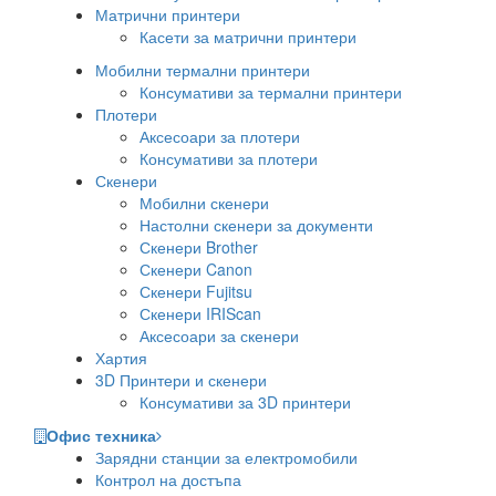
Матрични принтери
Касети за матрични принтери
Мобилни термални принтери
Консумативи за термални принтери
Плотери
Аксесоари за плотери
Консумативи за плотери
Скенери
Мобилни скенери
Настолни скенери за документи
Скенери Brother
Скенери Canon
Скенери Fujitsu
Скенери IRIScan
Аксесоари за скенери
Хартия
3D Принтери и скенери
Консумативи за 3D принтери
Офис техника
Зарядни станции за електромобили
Контрол на достъпа