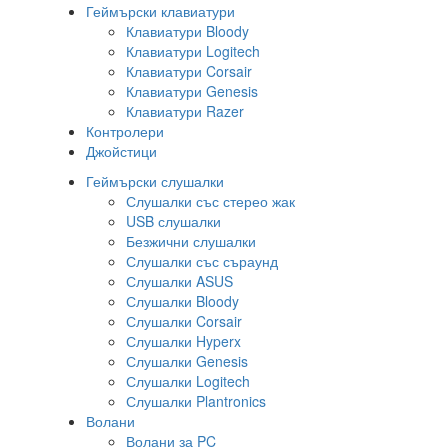
Геймърски клавиатури
Клавиатури Bloody
Клавиатури Logitech
Клавиатури Corsair
Клавиатури Genesis
Клавиатури Razer
Контролери
Джойстици
Геймърски слушалки
Слушалки със стерео жак
USB слушалки
Безжични слушалки
Слушалки със съраунд
Слушалки ASUS
Слушалки Bloody
Слушалки Corsair
Слушалки Hyperx
Слушалки Genesis
Слушалки Logitech
Слушалки Plantronics
Волани
Волани за PC