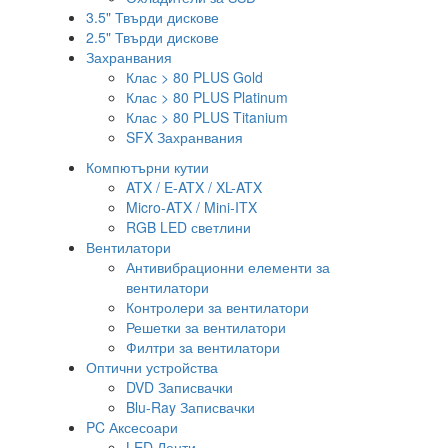
3.5" Твърди дискове
2.5" Твърди дискове
Захранвания
Клас > 80 PLUS Gold
Клас > 80 PLUS Platinum
Клас > 80 PLUS Titanium
SFX Захранвания
Компютърни кутии
ATX / E-ATX / XL-ATX
Micro-ATX / Mini-ITX
RGB LED светлини
Вентилатори
Антивибрационни елементи за
вентилатори
Контролери за вентилатори
Решетки за вентилатори
Филтри за вентилатори
Оптични устройства
DVD Записвачки
Blu-Ray Записвачки
PC Аксесоари
LED Ленти