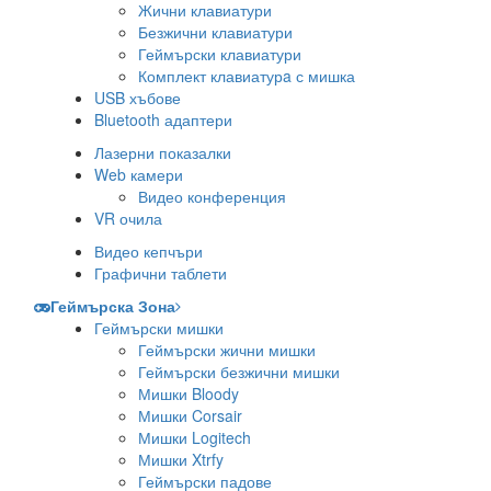
Жични клавиатури
Безжични клавиатури
Геймърски клавиатури
Комплект клавиатурa с мишка
USB хъбове
Bluetooth адаптери
Лазерни показалки
Web камери
Видео конференция
VR очила
Видео кепчъри
Графични таблети
Геймърска Зона
Геймърски мишки
Геймърски жични мишки
Геймърски безжични мишки
Мишки Bloody
Мишки Corsair
Мишки Logitech
Мишки Xtrfy
Геймърски падове