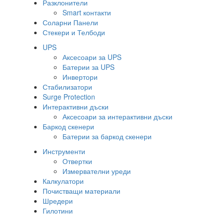
Разклонители
Smart контакти
Соларни Панели
Стекери и Телбоди
UPS
Аксесоари за UPS
Батерии за UPS
Инвертори
Стабилизатори
Surge Protection
Интерактивни дъски
Аксесоари за интерактивни дъски
Баркод скенери
Батерии за баркод скенери
Инструменти
Отвертки
Измервателни уреди
Калкулатори
Почистващи материали
Шредери
Гилотини