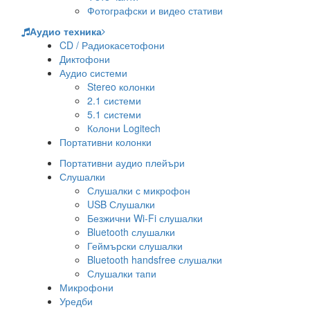
Фотографски и видео стативи
Аудио техника
CD / Радиокасетофони
Диктофони
Аудио системи
Stereo колонки
2.1 системи
5.1 системи
Колони Logitech
Портативни колонки
Портативни аудио плейъри
Слушалки
Слушалки с микрофон
USB Слушалки
Безжични Wi-Fi слушалки
Bluetooth слушалки
Геймърски слушалки
Bluetooth handsfree слушалки
Слушалки тапи
Микрофони
Уредби