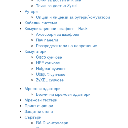
Точки за достъп Zyxel
Рутери
Опции и лицензи за рутери/комутатори
Кабелни системи
Комуникационни шкафове - Rack
Аксесоари за шкафове
Пач панели
Разпределители на напрежение
Комутатори
Cisco суичове
HPE суичове
Netgear суичове
Ubiquiti суичове
ZyXEL суичове
Мрежови адаптери
Безжични мрежови адаптери
Мрежови тестери
Принт сървъри
Защитни стени
Сървъри
RAID контролери