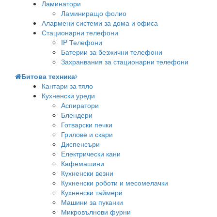
Ламинатори
Ламиниращо фолио
Алармени системи за дома и офиса
Стационарни телефони
IP Телефони
Батерии за безжични телефони
Захранвания за стационарни телефони
Битова техника
Кантари за тяло
Кухненски уреди
Аспиратори
Блендери
Готварски печки
Грилове и скари
Диспенсъри
Електрически кани
Кафемашини
Кухненски везни
Кухненски роботи и месомелачки
Кухненски таймери
Машини за пуканки
Микровълнови фурни