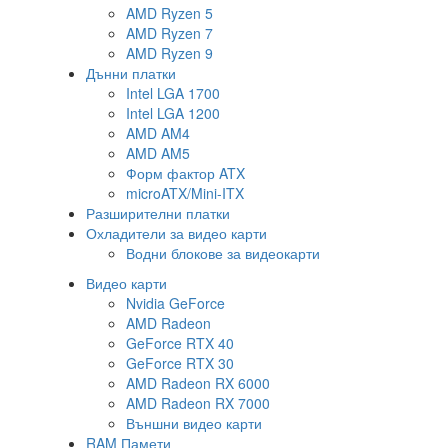
AMD Ryzen 5
AMD Ryzen 7
AMD Ryzen 9
Дънни платки
Intel LGA 1700
Intel LGA 1200
AMD AM4
AMD AM5
Форм фактор ATX
microATX/Mini-ITX
Разширителни платки
Охладители за видео карти
Водни блокове за видеокарти
Видео карти
Nvidia GeForce
AMD Radeon
GeForce RTX 40
GeForce RTX 30
AMD Radeon RX 6000
AMD Radeon RX 7000
Външни видео карти
RAM Памети