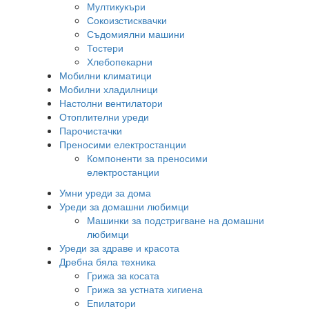
Мултикукъри
Сокоизстисквачки
Съдомиялни машини
Тостери
Хлебопекарни
Мобилни климатици
Мобилни хладилници
Настолни вентилатори
Отоплителни уреди
Парочистачки
Преносими електростанции
Компоненти за преносими
електростанции
Умни уреди за дома
Уреди за домашни любимци
Машинки за подстригване на домашни
любимци
Уреди за здраве и красота
Дребна бяла техника
Грижа за косата
Грижа за устната хигиена
Епилатори