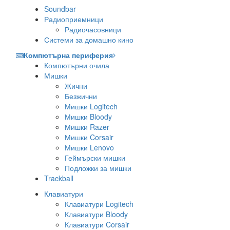
Soundbar
Радиоприемници
Радиочасовници
Системи за домашно кино
Компютърна периферия
Компютърни очила
Мишки
Жични
Безжични
Мишки Logitech
Мишки Bloody
Мишки Razer
Мишки Corsair
Мишки Lenovo
Геймърски мишки
Подложки за мишки
Trackball
Клавиатури
Клавиатури Logitech
Клавиатури Bloody
Клавиатури Corsair