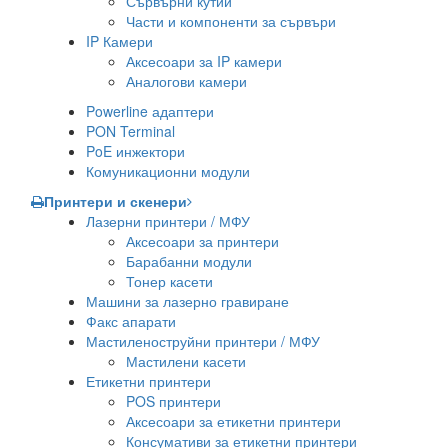
Сървърни кутии
Части и компоненти за сървъри
IP Камери
Аксесоари за IP камери
Аналогови камери
Powerline адаптери
PON Terminal
PoE инжектори
Комуникационни модули
Принтери и скенери
Лазерни принтери / МФУ
Аксесоари за принтери
Барабанни модули
Тонер касети
Машини за лазерно гравиране
Факс апарати
Мастиленоструйни принтери / МФУ
Мастилени касети
Етикетни принтери
POS принтери
Аксесоари за етикетни принтери
Консумативи за етикетни принтери