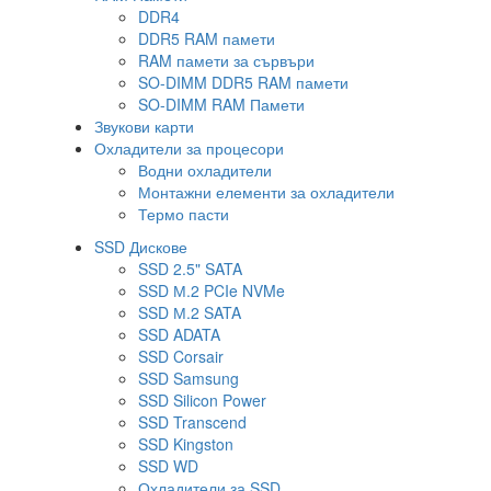
DDR4
DDR5 RAM памети
RAM памети за сървъри
SO-DIMM DDR5 RAM памети
SO-DIMM RAM Памети
Звукови карти
Охладители за процесори
Водни охладители
Монтажни елементи за охладители
Термо пасти
SSD Дискове
SSD 2.5" SATA
SSD М.2 PCIe NVMe
SSD М.2 SATA
SSD ADATA
SSD Corsair
SSD Samsung
SSD Silicon Power
SSD Transcend
SSD Kingston
SSD WD
Охладители за SSD