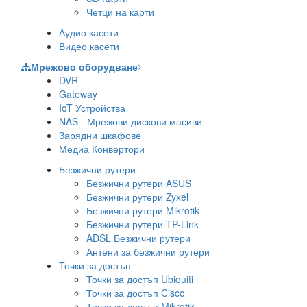
Четци на карти
Аудио касети
Видео касети
Мрежово оборудване
DVR
Gateway
IoT Устройства
NAS - Мрежови дискови масиви
Зарядни шкафове
Медиа Конвертори
Безжични рутери
Безжични рутери ASUS
Безжични рутери Zyxel
Безжични рутери Mikrotik
Безжични рутери TP-Link
ADSL Безжични рутери
Антени за безжични рутери
Точки за достъп
Точки за достъп Ubiquiti
Точки за достъп Cisco
Точки за достъп Mikrotik