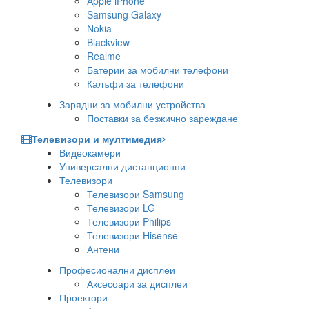
Apple iPhone
Samsung Galaxy
Nokia
Blackview
Realme
Батерии за мобилни телефони
Калъфи за телефони
Зарядни за мобилни устройства
Поставки за безжично зареждане
Телевизори и мултимедия
Видеокамери
Универсални дистанционни
Телевизори
Телевизори Samsung
Телевизори LG
Телевизори Philips
Телевизори Hisense
Антени
Професионални дисплеи
Аксесоари за дисплеи
Проектори