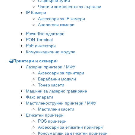
Сървърни кутии
Части и компоненти за сървъри
IP Камери
Аксесоари за IP камери
Аналогови камери
Powerline адаптери
PON Terminal
PoE инжектори
Комуникационни модули
Принтери и скенери
Лазерни принтери / МФУ
Аксесоари за принтери
Барабанни модули
Тонер касети
Машини за лазерно гравиране
Факс апарати
Мастиленоструйни принтери / МФУ
Мастилени касети
Етикетни принтери
POS принтери
Аксесоари за етикетни принтери
Консумативи за етикетни принтери