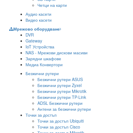
Четци на карти
Аудио касети
Видео касети
Мрежово оборудване
DVR
Gateway
IoT Устройства
NAS - Мрежови дискови масиви
Зарядни шкафове
Медиа Конвертори
Безжични рутери
Безжични рутери ASUS
Безжични рутери Zyxel
Безжични рутери Mikrotik
Безжични рутери TP-Link
ADSL Безжични рутери
Антени за безжични рутери
Точки за достъп
Точки за достъп Ubiquiti
Точки за достъп Cisco
Точки за достъп Mikrotik