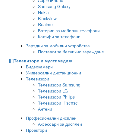
Apple iPhone
Samsung Galaxy
Nokia
Blackview
Realme
Батерии за мобилни телефони
Калъфи за телефони
Зарядни за мобилни устройства
Поставки за безжично зареждане
Телевизори и мултимедия
Видеокамери
Универсални дистанционни
Телевизори
Телевизори Samsung
Телевизори LG
Телевизори Philips
Телевизори Hisense
Антени
Професионални дисплеи
Аксесоари за дисплеи
Проектори