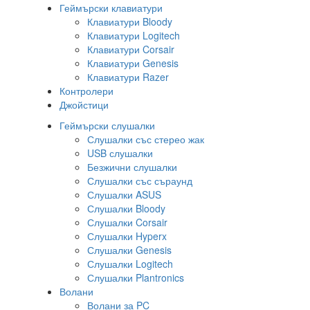
Геймърски клавиатури
Клавиатури Bloody
Клавиатури Logitech
Клавиатури Corsair
Клавиатури Genesis
Клавиатури Razer
Контролери
Джойстици
Геймърски слушалки
Слушалки със стерео жак
USB слушалки
Безжични слушалки
Слушалки със съраунд
Слушалки ASUS
Слушалки Bloody
Слушалки Corsair
Слушалки Hyperx
Слушалки Genesis
Слушалки Logitech
Слушалки Plantronics
Волани
Волани за PC