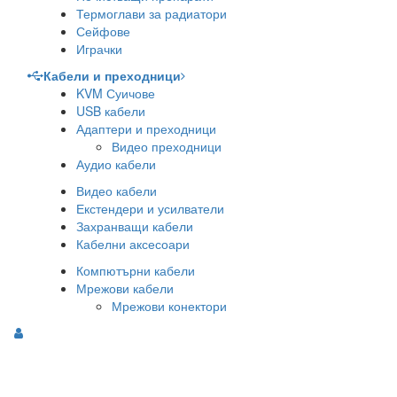
Термоглави за радиатори
Сейфове
Играчки
Кабели и преходници
KVM Суичове
USB кабели
Адаптери и преходници
Видео преходници
Аудио кабели
Видео кабели
Екстендери и усилватели
Захранващи кабели
Кабелни аксесоари
Компютърни кабели
Мрежови кабели
Мрежови конектори