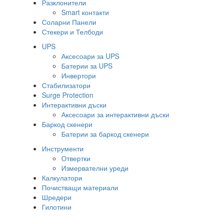
Разклонители
Smart контакти
Соларни Панели
Стекери и Телбоди
UPS
Аксесоари за UPS
Батерии за UPS
Инвертори
Стабилизатори
Surge Protection
Интерактивни дъски
Аксесоари за интерактивни дъски
Баркод скенери
Батерии за баркод скенери
Инструменти
Отвертки
Измервателни уреди
Калкулатори
Почистващи материали
Шредери
Гилотини