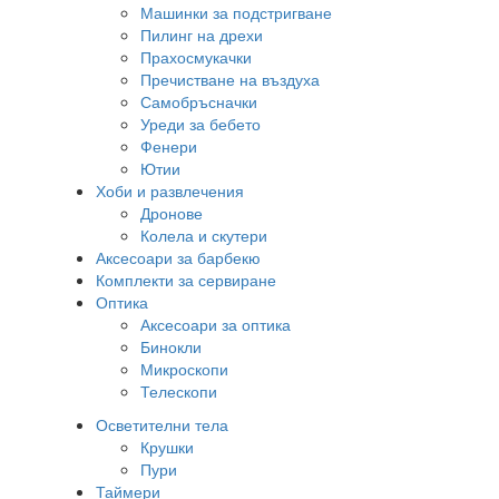
Машинки за подстригване
Пилинг на дрехи
Прахосмукачки
Пречистване на въздуха
Самобръсначки
Уреди за бебето
Фенери
Ютии
Хоби и развлечения
Дронове
Колела и скутери
Аксесоари за барбекю
Комплекти за сервиране
Оптика
Аксесоари за оптика
Бинокли
Микроскопи
Телескопи
Осветителни тела
Крушки
Пури
Таймери