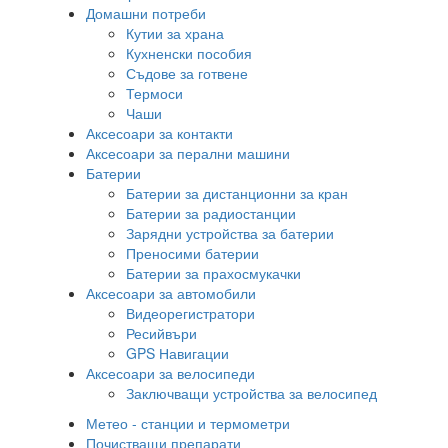
Домашни потреби
Кутии за храна
Кухненски пособия
Съдове за готвене
Термоси
Чаши
Аксесоари за контакти
Аксесоари за перални машини
Батерии
Батерии за дистанционни за кран
Батерии за радиостанции
Зарядни устройства за батерии
Преносими батерии
Батерии за прахосмукачки
Аксесоари за автомобили
Видеорегистратори
Ресийвъри
GPS Навигации
Аксесоари за велосипеди
Заключващи устройства за велосипед
Метео - станции и термометри
Почистващи препарати