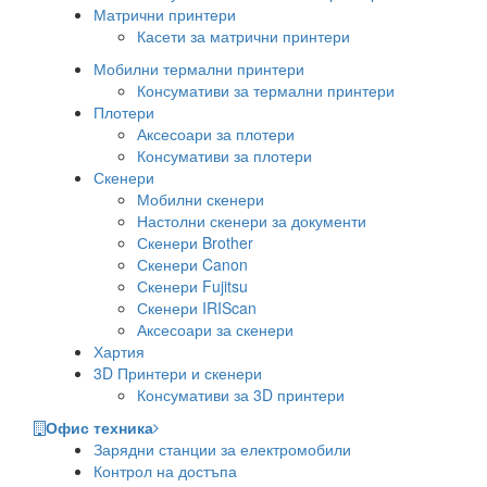
Матрични принтери
Касети за матрични принтери
Мобилни термални принтери
Консумативи за термални принтери
Плотери
Аксесоари за плотери
Консумативи за плотери
Скенери
Мобилни скенери
Настолни скенери за документи
Скенери Brother
Скенери Canon
Скенери Fujitsu
Скенери IRIScan
Аксесоари за скенери
Хартия
3D Принтери и скенери
Консумативи за 3D принтери
Офис техника
Зарядни станции за електромобили
Контрол на достъпа