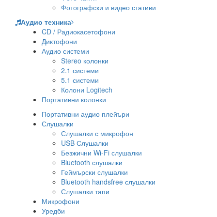
Фотографски и видео стативи
Аудио техника
CD / Радиокасетофони
Диктофони
Аудио системи
Stereo колонки
2.1 системи
5.1 системи
Колони Logitech
Портативни колонки
Портативни аудио плейъри
Слушалки
Слушалки с микрофон
USB Слушалки
Безжични Wi-Fi слушалки
Bluetooth слушалки
Геймърски слушалки
Bluetooth handsfree слушалки
Слушалки тапи
Микрофони
Уредби