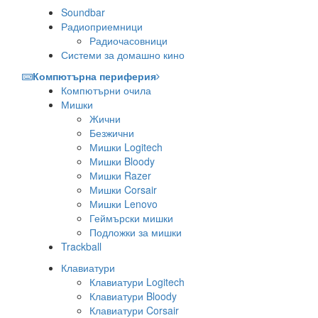
Soundbar
Радиоприемници
Радиочасовници
Системи за домашно кино
Компютърна периферия
Компютърни очила
Мишки
Жични
Безжични
Мишки Logitech
Мишки Bloody
Мишки Razer
Мишки Corsair
Мишки Lenovo
Геймърски мишки
Подложки за мишки
Trackball
Клавиатури
Клавиатури Logitech
Клавиатури Bloody
Клавиатури Corsair