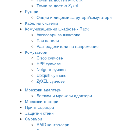
Точки за достъп Zyxel
Рутери
Опции и лицензи за рутери/комутатори
Кабелни системи
Комуникационни шкафове - Rack
Аксесоари за шкафове
Пач панели
Разпределители на напрежение
Комутатори
Cisco суичове
HPE суичове
Netgear суичове
Ubiquiti суичове
ZyXEL суичове
Мрежови адаптери
Безжични мрежови адаптери
Мрежови тестери
Принт сървъри
Защитни стени
Сървъри
RAID контролери