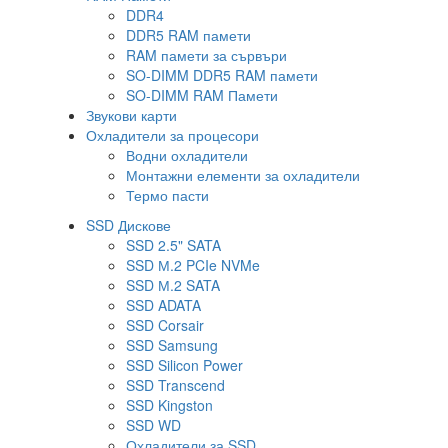
DDR4
DDR5 RAM памети
RAM памети за сървъри
SO-DIMM DDR5 RAM памети
SO-DIMM RAM Памети
Звукови карти
Охладители за процесори
Водни охладители
Монтажни елементи за охладители
Термо пасти
SSD Дискове
SSD 2.5" SATA
SSD М.2 PCIe NVMe
SSD М.2 SATA
SSD ADATA
SSD Corsair
SSD Samsung
SSD Silicon Power
SSD Transcend
SSD Kingston
SSD WD
Охладители за SSD