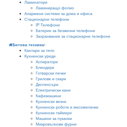
Ламинатори
Ламиниращо фолио
Алармени системи за дома и офиса
Стационарни телефони
IP Телефони
Батерии за безжични телефони
Захранвания за стационарни телефони
Битова техника
Кантари за тяло
Кухненски уреди
Аспиратори
Блендери
Готварски печки
Грилове и скари
Диспенсъри
Електрически кани
Кафемашини
Кухненски везни
Кухненски роботи и месомелачки
Кухненски таймери
Машини за пуканки
Микровълнови фурни