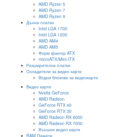
AMD Ryzen 5
AMD Ryzen 7
AMD Ryzen 9
Дънни платки
Intel LGA 1700
Intel LGA 1200
AMD AM4
AMD AM5
Форм фактор ATX
microATX/Mini-ITX
Разширителни платки
Охладители за видео карти
Водни блокове за видеокарти
Видео карти
Nvidia GeForce
AMD Radeon
GeForce RTX 40
GeForce RTX 30
AMD Radeon RX 6000
AMD Radeon RX 7000
Външни видео карти
RAM Памети