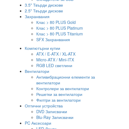
3.5" Твърди дискове
2.5" Твърди дискове
Захранвания
Клас > 80 PLUS Gold
Клас > 80 PLUS Platinum
Клас > 80 PLUS Titanium
SFX Захранвания
Компютърни кутии
ATX / E-ATX / XL-ATX
Micro-ATX / Mini-ITX
RGB LED светлини
Вентилатори
Антивибрационни елементи за
вентилатори
Контролери за вентилатори
Решетки за вентилатори
Филтри за вентилатори
Оптични устройства
DVD Записвачки
Blu-Ray Записвачки
PC Аксесоари
LED Ленти