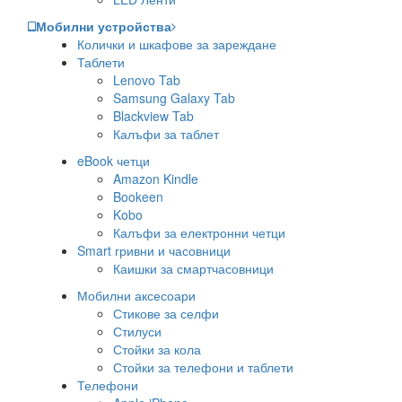
Мобилни устройства
Колички и шкафове за зареждане
Таблети
Lenovo Tab
Samsung Galaxy Tab
Blackview Tab
Калъфи за таблет
eBook четци
Amazon Kindle
Bookeen
Kobo
Калъфи за електронни четци
Smart гривни и часовници
Каишки за смартчасовници
Мобилни аксесоари
Стикове за селфи
Стилуси
Стойки за кола
Стойки за телефони и таблети
Телефони