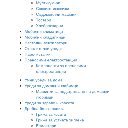
Мултикукъри
Сокоизстисквачки
Съдомиялни машини
Тостери
Хлебопекарни
Мобилни климатици
Мобилни хладилници
Настолни вентилатори
Отоплителни уреди
Парочистачки
Преносими електростанции
Компоненти за преносими
електростанции
Умни уреди за дома
Уреди за домашни любимци
Машинки за подстригване на домашни
любимци
Уреди за здраве и красота
Дребна бяла техника
Грижа за косата
Грижа за устната хигиена
Епилатори