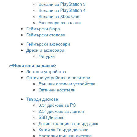
Волани за PlayStation 3
Волани за PlayStation 4
Волани за Xbox One
Аксесоари за волани
Геймърски бюра
Геймърски столове
Геймърски аксесоари
Дрехи и аксесоари
Фигурки
Носители на данни
Лентови устройства
Оптични устройства и носители
Външни оптични устройства
Оптични носители
Твърди дискове
3.5" дискове за PC
2.5" дискове за лаптоп
SSD Дискове
Докинг станция за твърд диск
Кутии за Твърди дискове
Настолни външни дискове