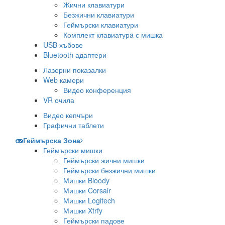
Жични клавиатури
Безжични клавиатури
Геймърски клавиатури
Комплект клавиатурa с мишка
USB хъбове
Bluetooth адаптери
Лазерни показалки
Web камери
Видео конференция
VR очила
Видео кепчъри
Графични таблети
Геймърска Зона
Геймърски мишки
Геймърски жични мишки
Геймърски безжични мишки
Мишки Bloody
Мишки Corsair
Мишки Logitech
Мишки Xtrfy
Геймърски падове