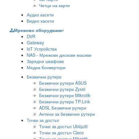
Четци на карти
Аудио касети
Видео касети
Мрежово оборудване
DVR
Gateway
IoT Устройства
NAS - Мрежови дискови масиви
Зарядни шкафове
Медиа Конвертори
Безжични рутери
Безжични рутери ASUS
Безжични рутери Zyxel
Безжични рутери Mikrotik
Безжични рутери TP-Link
ADSL Безжични рутери
Антени за безжични рутери
Точки за достъп
Точки за достъп Ubiquiti
Точки за достъп Cisco
Точки за достъп Mikrotik