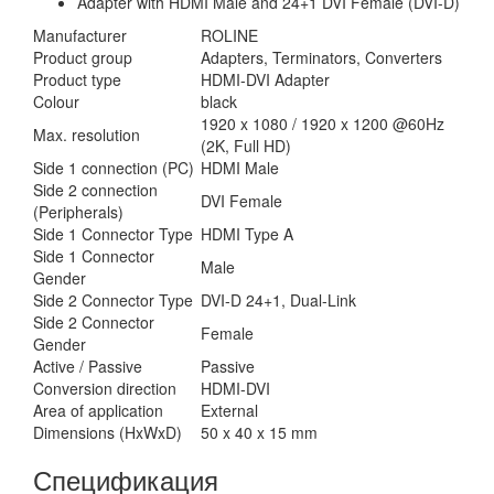
Adapter with HDMI Male and 24+1 DVI Female (DVI-D)
Manufacturer
ROLINE
Product group
Adapters, Terminators, Converters
Product type
HDMI-DVI Adapter
Colour
black
1920 x 1080 / 1920 x 1200 @60Hz
Max. resolution
(2K, Full HD)
Side 1 connection (PC)
HDMI Male
Side 2 connection
DVI Female
(Peripherals)
Side 1 Connector Type
HDMI Type A
Side 1 Connector
Male
Gender
Side 2 Connector Type
DVI-D 24+1, Dual-Link
Side 2 Connector
Female
Gender
Active / Passive
Passive
Conversion direction
HDMI-DVI
Area of application
External
Dimensions (HxWxD)
50 x 40 x 15 mm
Спецификация