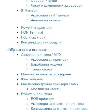
Сървърни кутии
Части и компоненти за сървъри
IP Камери
Аксесоари за IP камери
Аналогови камери
Powerline адаптери
PON Terminal
PoE инжектори
Комуникационни модули
Принтери и скенери
Лазерни принтери / МФУ
Аксесоари за принтери
Барабанни модули
Тонер касети
Машини за лазерно гравиране
Факс апарати
Мастиленоструйни принтери / МФУ
Мастилени касети
Етикетни принтери
POS принтери
Аксесоари за етикетни принтери
Консумативи за етикетни принтери