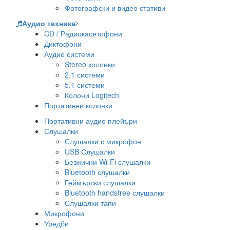
Фотографски и видео стативи
Аудио техника
CD / Радиокасетофони
Диктофони
Аудио системи
Stereo колонки
2.1 системи
5.1 системи
Колони Logitech
Портативни колонки
Портативни аудио плейъри
Слушалки
Слушалки с микрофон
USB Слушалки
Безжични Wi-Fi слушалки
Bluetooth слушалки
Геймърски слушалки
Bluetooth handsfree слушалки
Слушалки тапи
Микрофони
Уредби