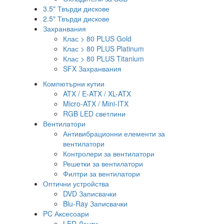
3.5" Твърди дискове
2.5" Твърди дискове
Захранвания
Клас > 80 PLUS Gold
Клас > 80 PLUS Platinum
Клас > 80 PLUS Titanium
SFX Захранвания
Компютърни кутии
ATX / E-ATX / XL-ATX
Micro-ATX / Mini-ITX
RGB LED светлини
Вентилатори
Антивибрационни елементи за
вентилатори
Контролери за вентилатори
Решетки за вентилатори
Филтри за вентилатори
Оптични устройства
DVD Записвачки
Blu-Ray Записвачки
PC Аксесоари
LED Ленти