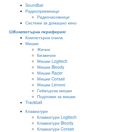
Soundbar
Радиоприемници
Радиочасовници
Системи за домашно кино
Компютърна периферия
Компютърни очила
Мишки
Жични
Безжични
Мишки Logitech
Мишки Bloody
Мишки Razer
Мишки Corsair
Мишки Lenovo
Геймърски мишки
Подложки за мишки
Trackball
Клавиатури
Клавиатури Logitech
Клавиатури Bloody
Клавиатури Corsair