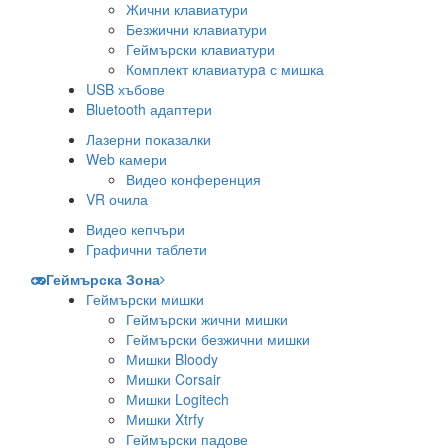
Жични клавиатури
Безжични клавиатури
Геймърски клавиатури
Комплект клавиатурa с мишка
USB хъбове
Bluetooth адаптери
Лазерни показалки
Web камери
Видео конференция
VR очила
Видео кепчъри
Графични таблети
Геймърска Зона
Геймърски мишки
Геймърски жични мишки
Геймърски безжични мишки
Мишки Bloody
Мишки Corsair
Мишки Logitech
Мишки Xtrfy
Геймърски падове