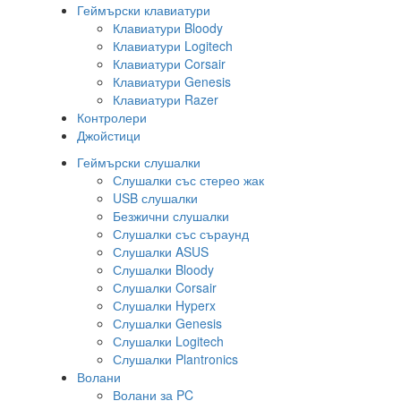
Геймърски клавиатури
Клавиатури Bloody
Клавиатури Logitech
Клавиатури Corsair
Клавиатури Genesis
Клавиатури Razer
Контролери
Джойстици
Геймърски слушалки
Слушалки със стерео жак
USB слушалки
Безжични слушалки
Слушалки със съраунд
Слушалки ASUS
Слушалки Bloody
Слушалки Corsair
Слушалки Hyperx
Слушалки Genesis
Слушалки Logitech
Слушалки Plantronics
Волани
Волани за PC