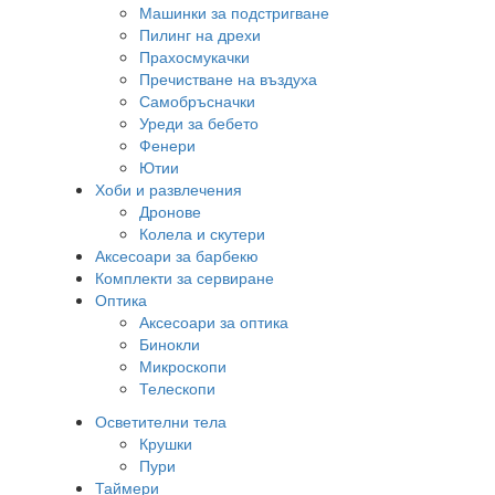
Машинки за подстригване
Пилинг на дрехи
Прахосмукачки
Пречистване на въздуха
Самобръсначки
Уреди за бебето
Фенери
Ютии
Хоби и развлечения
Дронове
Колела и скутери
Аксесоари за барбекю
Комплекти за сервиране
Оптика
Аксесоари за оптика
Бинокли
Микроскопи
Телескопи
Осветителни тела
Крушки
Пури
Таймери