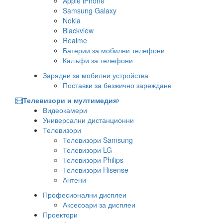
Apple iPhone
Samsung Galaxy
Nokia
Blackview
Realme
Батерии за мобилни телефони
Калъфи за телефони
Зарядни за мобилни устройства
Поставки за безжично зареждане
Телевизори и мултимедия
Видеокамери
Универсални дистанционни
Телевизори
Телевизори Samsung
Телевизори LG
Телевизори Philips
Телевизори Hisense
Антени
Професионални дисплеи
Аксесоари за дисплеи
Проектори