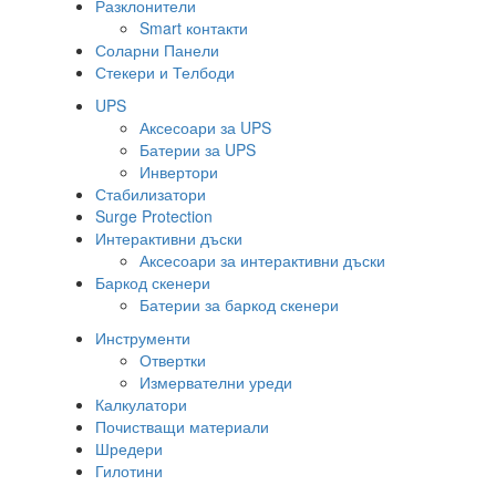
Разклонители
Smart контакти
Соларни Панели
Стекери и Телбоди
UPS
Аксесоари за UPS
Батерии за UPS
Инвертори
Стабилизатори
Surge Protection
Интерактивни дъски
Аксесоари за интерактивни дъски
Баркод скенери
Батерии за баркод скенери
Инструменти
Отвертки
Измервателни уреди
Калкулатори
Почистващи материали
Шредери
Гилотини