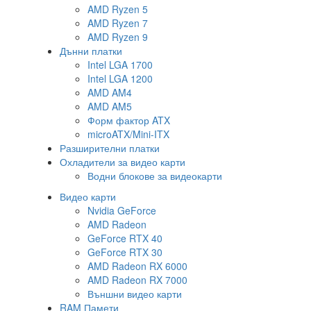
AMD Ryzen 5
AMD Ryzen 7
AMD Ryzen 9
Дънни платки
Intel LGA 1700
Intel LGA 1200
AMD AM4
AMD AM5
Форм фактор ATX
microATX/Mini-ITX
Разширителни платки
Охладители за видео карти
Водни блокове за видеокарти
Видео карти
Nvidia GeForce
AMD Radeon
GeForce RTX 40
GeForce RTX 30
AMD Radeon RX 6000
AMD Radeon RX 7000
Външни видео карти
RAM Памети