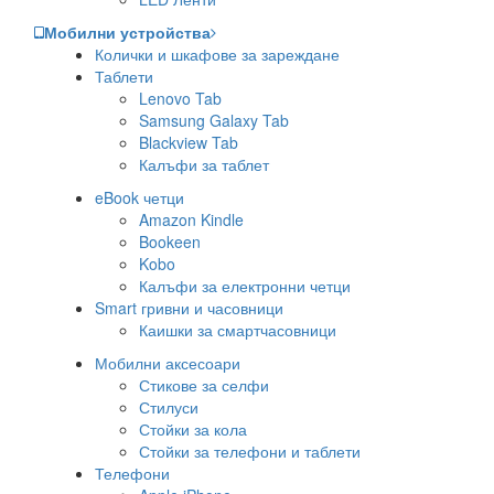
Мобилни устройства
Колички и шкафове за зареждане
Таблети
Lenovo Tab
Samsung Galaxy Tab
Blackview Tab
Калъфи за таблет
eBook четци
Amazon Kindle
Bookeen
Kobo
Калъфи за електронни четци
Smart гривни и часовници
Каишки за смартчасовници
Мобилни аксесоари
Стикове за селфи
Стилуси
Стойки за кола
Стойки за телефони и таблети
Телефони