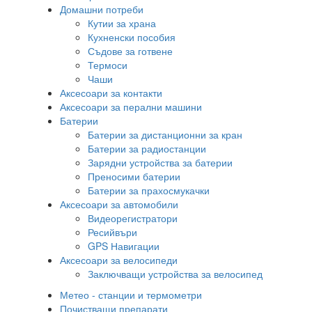
Домашни потреби
Кутии за храна
Кухненски пособия
Съдове за готвене
Термоси
Чаши
Аксесоари за контакти
Аксесоари за перални машини
Батерии
Батерии за дистанционни за кран
Батерии за радиостанции
Зарядни устройства за батерии
Преносими батерии
Батерии за прахосмукачки
Аксесоари за автомобили
Видеорегистратори
Ресийвъри
GPS Навигации
Аксесоари за велосипеди
Заключващи устройства за велосипед
Метео - станции и термометри
Почистващи препарати