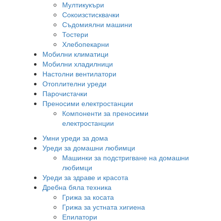
Мултикукъри
Сокоизстисквачки
Съдомиялни машини
Тостери
Хлебопекарни
Мобилни климатици
Мобилни хладилници
Настолни вентилатори
Отоплителни уреди
Парочистачки
Преносими електростанции
Компоненти за преносими
електростанции
Умни уреди за дома
Уреди за домашни любимци
Машинки за подстригване на домашни
любимци
Уреди за здраве и красота
Дребна бяла техника
Грижа за косата
Грижа за устната хигиена
Епилатори