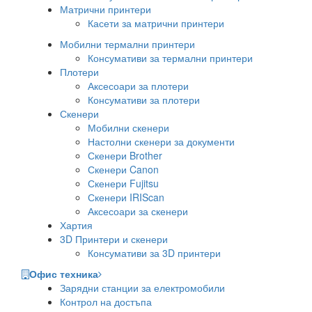
Матрични принтери
Касети за матрични принтери
Мобилни термални принтери
Консумативи за термални принтери
Плотери
Аксесоари за плотери
Консумативи за плотери
Скенери
Мобилни скенери
Настолни скенери за документи
Скенери Brother
Скенери Canon
Скенери Fujitsu
Скенери IRIScan
Аксесоари за скенери
Хартия
3D Принтери и скенери
Консумативи за 3D принтери
Офис техника
Зарядни станции за електромобили
Контрол на достъпа