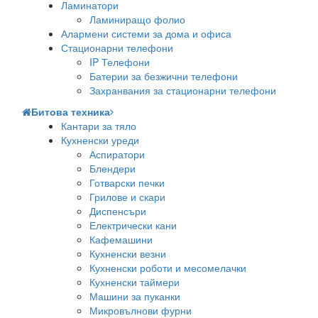
Ламинатори
Ламиниращо фолио
Алармени системи за дома и офиса
Стационарни телефони
IP Телефони
Батерии за безжични телефони
Захранвания за стационарни телефони
Битова техника
Кантари за тяло
Кухненски уреди
Аспиратори
Блендери
Готварски печки
Грилове и скари
Диспенсъри
Електрически кани
Кафемашини
Кухненски везни
Кухненски роботи и месомелачки
Кухненски таймери
Машини за пуканки
Микровълнови фурни