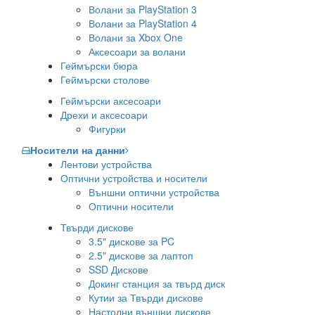
Волани за PlayStation 3
Волани за PlayStation 4
Волани за Xbox One
Аксесоари за волани
Геймърски бюра
Геймърски столове
Геймърски аксесоари
Дрехи и аксесоари
Фигурки
Носители на данни
Лентови устройства
Оптични устройства и носители
Външни оптични устройства
Оптични носители
Твърди дискове
3.5" дискове за PC
2.5" дискове за лаптоп
SSD Дискове
Докинг станция за твърд диск
Кутии за Твърди дискове
Настолни външни дискове