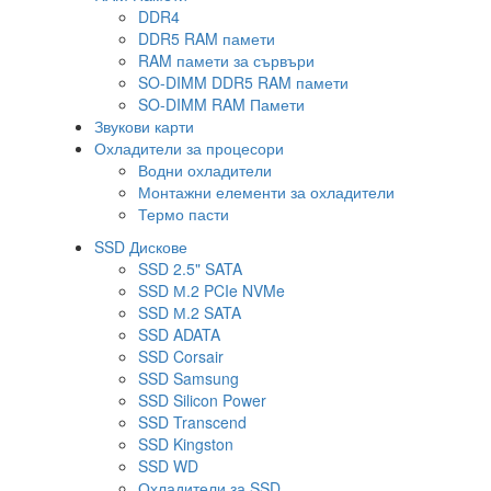
DDR4
DDR5 RAM памети
RAM памети за сървъри
SO-DIMM DDR5 RAM памети
SO-DIMM RAM Памети
Звукови карти
Охладители за процесори
Водни охладители
Монтажни елементи за охладители
Термо пасти
SSD Дискове
SSD 2.5" SATA
SSD М.2 PCIe NVMe
SSD М.2 SATA
SSD ADATA
SSD Corsair
SSD Samsung
SSD Silicon Power
SSD Transcend
SSD Kingston
SSD WD
Охладители за SSD