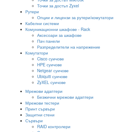
Точки за достъп Zyxel
Рутери
Опции и лицензи за рутери/комутатори
Кабелни системи
Комуникационни шкафове - Rack
Аксесоари за шкафове
Пач панели
Разпределители на напрежение
Комутатори
Cisco суичове
HPE суичове
Netgear суичове
Ubiquiti суичове
ZyXEL суичове
Мрежови адаптери
Безжични мрежови адаптери
Мрежови тестери
Принт сървъри
Защитни стени
Сървъри
RAID контролери