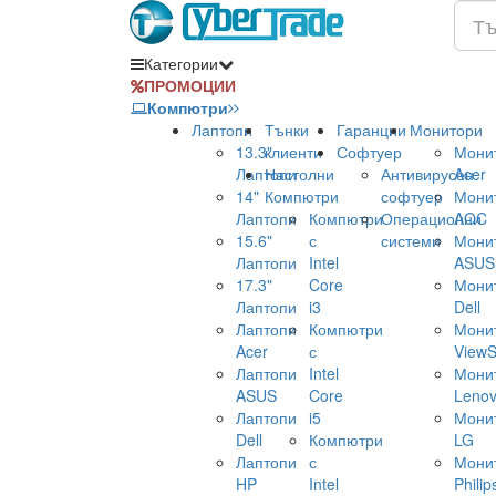
Категории
ПРОМОЦИИ
Компютри
Лаптопи
Тънки
Гаранции
Монитори
13.3"
клиенти
Софтуер
Мони
Лаптопи
Настолни
Антивирусен
Acer
14"
Компютри
софтуер
Мони
Лаптопи
Компютри
Операционни
AOC
15.6"
с
системи
Мони
Лаптопи
Intel
ASUS
17.3"
Core
Мони
Лаптопи
i3
Dell
Лаптопи
Компютри
Мони
Acer
с
ViewS
Лаптопи
Intel
Мони
ASUS
Core
Leno
Лаптопи
i5
Мони
Dell
Компютри
LG
Лаптопи
с
Мони
HP
Intel
Philip