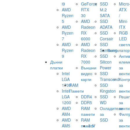
i9
GeForce
SSD
Micro
AMD
RTX
М.2
ATX
Ryzen
30
SATA
/
5
AMD
SSD
Mini-
AMD
Radeon
ADATA
ITX
Ryzen
RX
SSD
RGB
7
6000
Corsair
LED
AMD
AMD
SSD
светл
Ryzen
Radeon
Samsung
Вентилатор
9
RX
SSD
Анти
Дънни
7000
Silicon
елем
платки
Външни
Power
за
Intel
видео
SSD
венти
LGA
карти
Transcend
Конт
1700
RAM
SSD
за
Intel
Памети
Kingston
венти
LGA
DDR4
SSD
Реше
1200
DDR5
WD
за
AMD
RAM
Охладители
венти
AM4
памети
за
Филт
AMD
RAM
SSD
за
AM5
памети
3.5"
венти