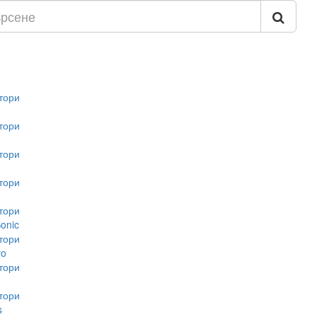
тори
тори
тори
тори
тори
onic
тори
vo
тори
тори
s