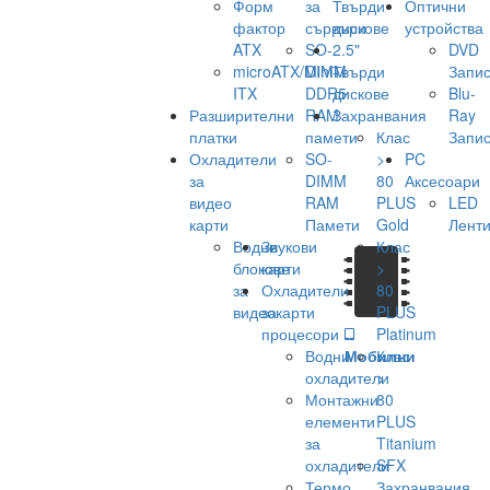
Форм
за
Твърди
Оптични
фактор
сървъри
дискове
устройства
ATX
SO-
2.5"
DVD
microATX/Mini-
DIMM
Твърди
Запис
ITX
DDR5
дискове
Blu-
Разширителни
RAM
Захранвания
Ray
платки
памети
Клас
Запис
Охладители
SO-
>
PC
за
DIMM
80
Аксесоари
видео
RAM
PLUS
LED
карти
Памети
Gold
Лент
Водни
Звукови
Клас
блокове
карти
>
за
Охладители
80
видеокарти
за
PLUS
процесори
Platinum
Водни
Мобилни
Клас
охладители
>
Монтажни
80
елементи
PLUS
за
Titanium
охладители
SFX
Термо
Захранвания