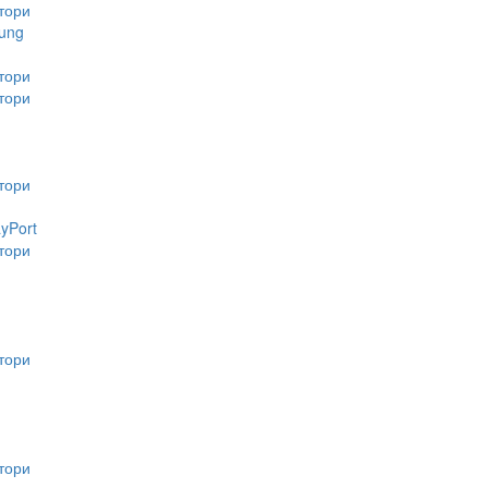
тори
ung
тори
тори
тори
ayPort
тори
тори
тори