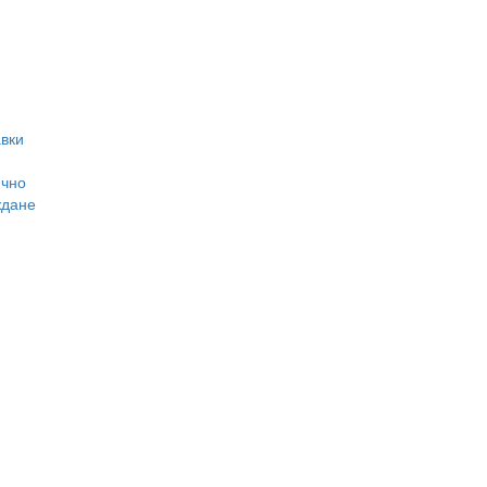
вки
ично
ждане