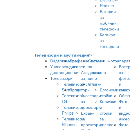
Realme
Батерии
за
мобилни
телефони
Калъфи
за
телефони
Телевизори и мултимедия
Видеокамери
Професионални
Системи
Фотоапара
Универсални
дисплеи
за
Бате
дистанционни
Аксесоари
домашно
за
Телевизори
за
кино
фото
Телевизори
дисплеи
Стойки
и
Samsung
Проектори
Ергономични
камк
Телевизори
Аксесоари
стойки
Обек
LG
за
Колички
Фото
Телевизори
проектори
и
и
Philips
Екрани
стойки
виде
Телевизори
за
за
аксес
Hisense
проектори
дисплеи
Фото