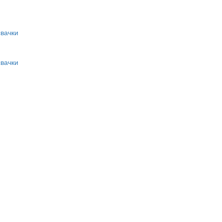
вачки
вачки
и