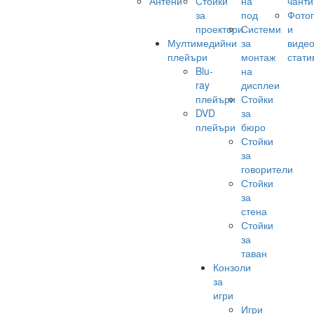
Антени
Стойки
на
чанти
за
под
Фото
проектори
Системи
и
Мултимедийни
за
виде
плейъри
монтаж
стати
Blu-
на
ray
дисплеи
плейъри
Стойки
DVD
за
плейъри
бюро
Стойки
за
говорители
Стойки
за
стена
Стойки
за
таван
Конзоли
за
игри
Игри