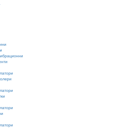
-
ини
и
вибрационни
енти
латори
ролери
латори
тки
латори
ри
латори