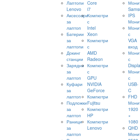
Лаптопи
Core
Мони
Lenovo
i7
Sams
Аксесоари
Компютри
IPS
за
с
Мони
лаптоп
Intel
Мони
Батерии
Xeon
с
за
Компютри
VGA
лаптопи
с
вход
Докинг
AMD
Мони
станции
Radeon
с
Зарядни
Компютри
Displ
за
с
Мони
лаптоп
GPU
с
Куфари
NVIDIA
USB-
за
GeForce
C
лаптоп
Компютри
FHD
Подложки
Fujitsu
Мони
за
Компютри
1920
лаптоп
HP
×
Раници
Компютри
1080
за
Lenovo
QHD
лаптоп
Мони