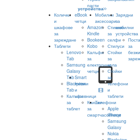
пасти
устройства
Колички
eBook
Мобилни
Зарядни
и
четци
аксесоари
за
шкафове
Amazon
Стикове
мобилни
за
Kindle
за
устройства
зареждане
Bookeen
селфи
Поста
Таблети
Kobo
Стилуси
за
Lenovo
Калъфи
Стойки
безж
Tab
за
за
заре
Samsung
електронни
кола
Galaxy
четци
Стойки
Tab
Smart
за
Blackview
гривни
телефони
Tab
и
и
Калъфи
часовници
таблети
за
Каишки
Телефони
таблет
за
Apple
смартчасовници
iPhone
Samsung
Galaxy
Nokia
Blackview