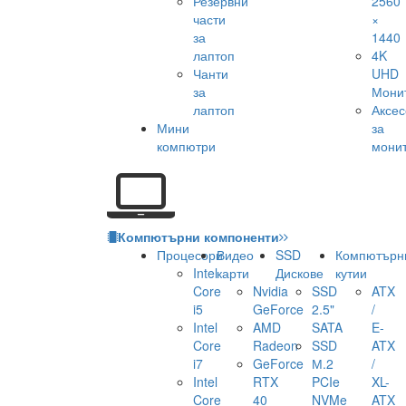
Резервни
2560
части
×
за
1440
лаптоп
4K
Чанти
UHD
за
Мони
лаптоп
Аксе
Мини
за
компютри
мони
Компютърни компоненти
Процесори
Видео
SSD
Компютърн
Intel
карти
Дискове
кутии
Core
Nvidia
SSD
ATX
i5
GeForce
2.5"
/
Intel
AMD
SATA
E-
Core
Radeon
SSD
ATX
i7
GeForce
М.2
/
Intel
RTX
PCIe
XL-
Core
40
NVMe
ATX