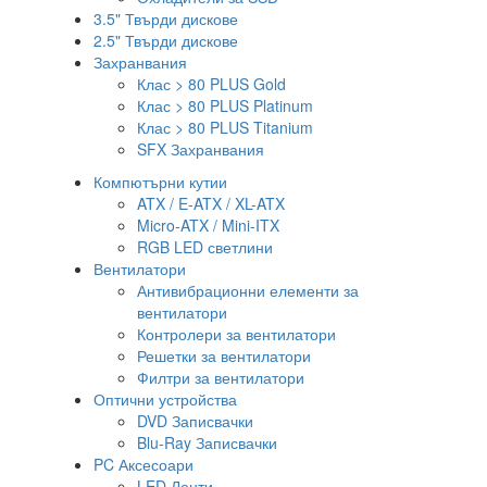
3.5" Твърди дискове
2.5" Твърди дискове
Захранвания
Клас > 80 PLUS Gold
Клас > 80 PLUS Platinum
Клас > 80 PLUS Titanium
SFX Захранвания
Компютърни кутии
ATX / E-ATX / XL-ATX
Micro-ATX / Mini-ITX
RGB LED светлини
Вентилатори
Антивибрационни елементи за
вентилатори
Контролери за вентилатори
Решетки за вентилатори
Филтри за вентилатори
Оптични устройства
DVD Записвачки
Blu-Ray Записвачки
PC Аксесоари
LED Ленти