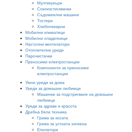
Мултикукъри
Сокоизстисквачки
Съдомиялни машини
Тостери
Хлебопекарни
Мобилни климатици
Мобилни хладилници
Настолни вентилатори
Отоплителни уреди
Парочистачки
Преносими електростанции
Компоненти за преносими
електростанции
Умни уреди за дома
Уреди за домашни любимци
Машинки за подстригване на домашни
любимци
Уреди за здраве и красота
Дребна бяла техника
Грижа за косата
Грижа за устната хигиена
Епилатори