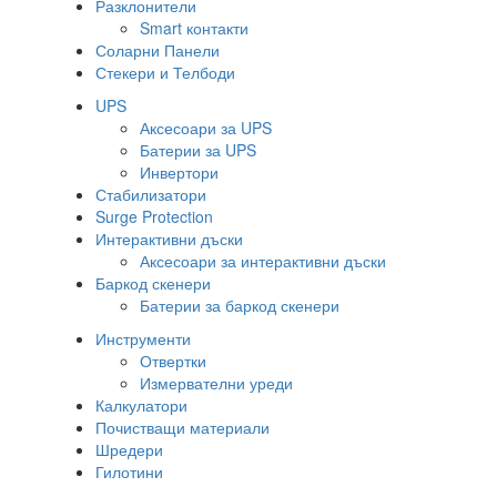
Разклонители
Smart контакти
Соларни Панели
Стекери и Телбоди
UPS
Аксесоари за UPS
Батерии за UPS
Инвертори
Стабилизатори
Surge Protection
Интерактивни дъски
Аксесоари за интерактивни дъски
Баркод скенери
Батерии за баркод скенери
Инструменти
Отвертки
Измервателни уреди
Калкулатори
Почистващи материали
Шредери
Гилотини