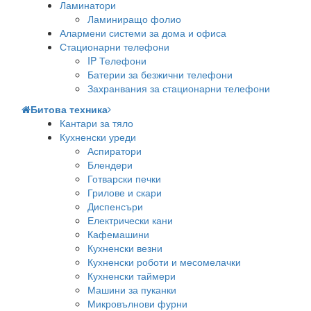
Ламинатори
Ламиниращо фолио
Алармени системи за дома и офиса
Стационарни телефони
IP Телефони
Батерии за безжични телефони
Захранвания за стационарни телефони
Битова техника
Кантари за тяло
Кухненски уреди
Аспиратори
Блендери
Готварски печки
Грилове и скари
Диспенсъри
Електрически кани
Кафемашини
Кухненски везни
Кухненски роботи и месомелачки
Кухненски таймери
Машини за пуканки
Микровълнови фурни