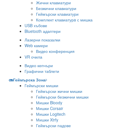
Жични клавиатури
Безжични клавиатури
Геймърски клавиатури
Комплект клавиатурa с мишка
USB хъбове
Bluetooth адаптери
Лазерни показалки
Web камери
Видео конференция
VR очила
Видео кепчъри
Графични таблети
Геймърска Зона
Геймърски мишки
Геймърски жични мишки
Геймърски безжични мишки
Мишки Bloody
Мишки Corsair
Мишки Logitech
Мишки Xtrfy
Геймърски падове