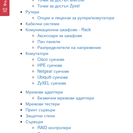
Точки за достъп Zyxel
Рутери
Опции и лицензи за рутери/комутатори
Кабелни системи
Комуникационни шкафове - Rack
Аксесоари за шкафове
Пач панели
Разпределители на напрежение
Комутатори
Cisco суичове
HPE суичове
Netgear суичове
Ubiquiti суичове
ZyXEL суичове
Мрежови адаптери
Безжични мрежови адаптери
Мрежови тестери
Принт сървъри
Защитни стени
Сървъри
RAID контролери