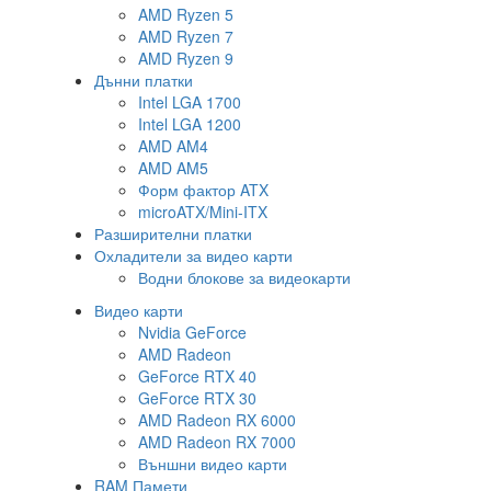
AMD Ryzen 5
AMD Ryzen 7
AMD Ryzen 9
Дънни платки
Intel LGA 1700
Intel LGA 1200
AMD AM4
AMD AM5
Форм фактор ATX
microATX/Mini-ITX
Разширителни платки
Охладители за видео карти
Водни блокове за видеокарти
Видео карти
Nvidia GeForce
AMD Radeon
GeForce RTX 40
GeForce RTX 30
AMD Radeon RX 6000
AMD Radeon RX 7000
Външни видео карти
RAM Памети