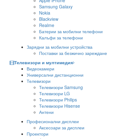
Apple iPhone
Samsung Galaxy
Nokia
Blackview
Realme
Батерии за мобилни телефони
Калъфи за телефони
Зарядни за мобилни устройства
Поставки за безжично зареждане
Телевизори и мултимедия
Видеокамери
Универсални дистанционни
Телевизори
Телевизори Samsung
Телевизори LG
Телевизори Philips
Телевизори Hisense
Антени
Професионални дисплеи
Аксесоари за дисплеи
Проектори