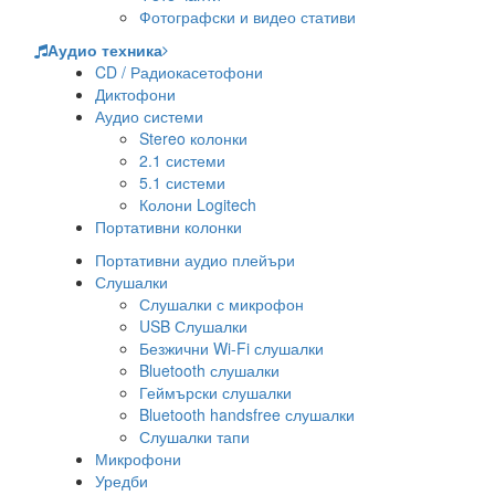
Фотографски и видео стативи
Аудио техника
CD / Радиокасетофони
Диктофони
Аудио системи
Stereo колонки
2.1 системи
5.1 системи
Колони Logitech
Портативни колонки
Портативни аудио плейъри
Слушалки
Слушалки с микрофон
USB Слушалки
Безжични Wi-Fi слушалки
Bluetooth слушалки
Геймърски слушалки
Bluetooth handsfree слушалки
Слушалки тапи
Микрофони
Уредби