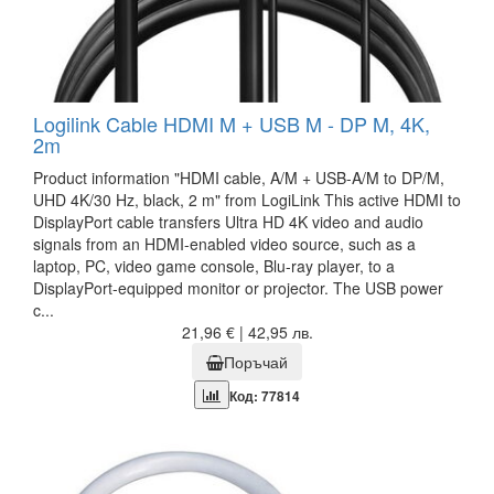
Logilink Cable HDMI M + USB M - DP M, 4K,
2m
Product information "HDMI cable, A/M + USB-A/M to DP/M,
UHD 4K/30 Hz, black, 2 m" from LogiLink This active HDMI to
DisplayPort cable transfers Ultra HD 4K video and audio
signals from an HDMI-enabled video source, such as a
laptop, PC, video game console, Blu-ray player, to a
DisplayPort-equipped monitor or projector. The USB power
c...
21,96 € | 42,95 лв.
Поръчай
Код: 77814