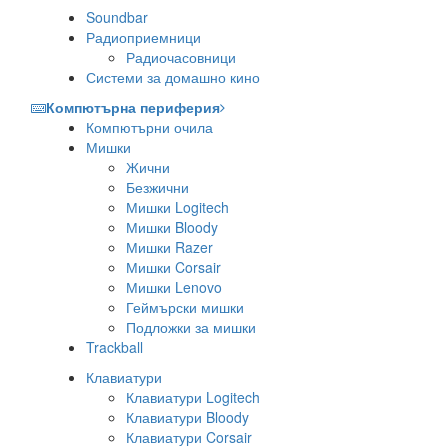
Soundbar
Радиоприемници
Радиочасовници
Системи за домашно кино
Компютърна периферия
Компютърни очила
Мишки
Жични
Безжични
Мишки Logitech
Мишки Bloody
Мишки Razer
Мишки Corsair
Мишки Lenovo
Геймърски мишки
Подложки за мишки
Trackball
Клавиатури
Клавиатури Logitech
Клавиатури Bloody
Клавиатури Corsair