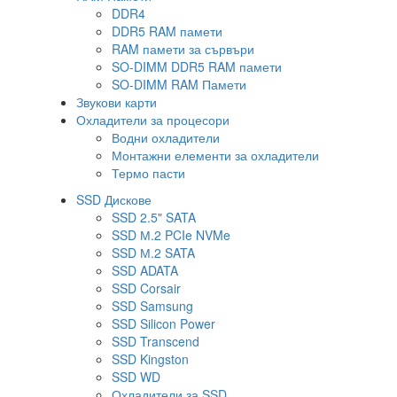
DDR4
DDR5 RAM памети
RAM памети за сървъри
SO-DIMM DDR5 RAM памети
SO-DIMM RAM Памети
Звукови карти
Охладители за процесори
Водни охладители
Монтажни елементи за охладители
Термо пасти
SSD Дискове
SSD 2.5" SATA
SSD М.2 PCIe NVMe
SSD М.2 SATA
SSD ADATA
SSD Corsair
SSD Samsung
SSD Silicon Power
SSD Transcend
SSD Kingston
SSD WD
Охладители за SSD