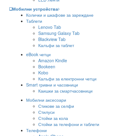
Мобилни устройства
Колички и шкафове за зареждане
Таблети
Lenovo Tab
Samsung Galaxy Tab
Blackview Tab
Калъфи за таблет
eBook четци
Amazon Kindle
Bookeen
Kobo
Калъфи за електронни четци
Smart гривни и часовници
Каишки за смартчасовници
Мобилни аксесоари
Стикове за селфи
Стилуси
Стойки за кола
Стойки за телефони и таблети
Телефони