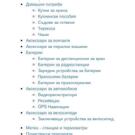
Домашни потреби
Кутии за храна
Кухненски пособия
Съдове за готвене
Термоси
Чаши
Аксесоари за контакти
Аксесоари за перални машини
Батерии
Батерии за дистанционни за кран
Батерии за радиостанции
Зарядни устройства за батерии
Преносими батерии
Батерии за прахосмукачки
Аксесоари за автомобили
Видеорегистратори
Ресийвъри
GPS Навигации
Аксесоари за велосипеди
Заключващи устройства за велосипед
Метео - станции и термометри
Почистващи препарати