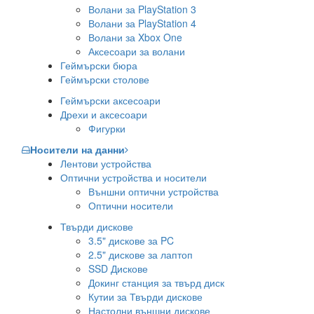
Волани за PlayStation 3
Волани за PlayStation 4
Волани за Xbox One
Аксесоари за волани
Геймърски бюра
Геймърски столове
Геймърски аксесоари
Дрехи и аксесоари
Фигурки
Носители на данни
Лентови устройства
Оптични устройства и носители
Външни оптични устройства
Оптични носители
Твърди дискове
3.5" дискове за PC
2.5" дискове за лаптоп
SSD Дискове
Докинг станция за твърд диск
Кутии за Твърди дискове
Настолни външни дискове