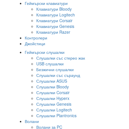
Геймърски клавиатури
Клавиатури Bloody
Клавиатури Logitech
Клавиатури Corsair
Клавиатури Genesis
Клавиатури Razer
Контролери
Джойстици
Геймърски слушалки
Слушалки със стерео жак
USB слушалки
Безжични слушалки
Слушалки със съраунд
Слушалки ASUS
Слушалки Bloody
Слушалки Corsair
Слушалки Hyperx
Слушалки Genesis
Слушалки Logitech
Слушалки Plantronics
Волани
Волани за PC