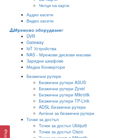
Четци на карти
Аудио касети
Видео касети
Мрежово оборудване
DVR
Gateway
IoT Устройства
NAS - Мрежови дискови масиви
Зарядни шкафове
Медиа Конвертори
Безжични рутери
Безжични рутери ASUS
Безжични рутери Zyxel
Безжични рутери Mikrotik
Безжични рутери TP-Link
ADSL Безжични рутери
Антени за безжични рутери
Точки за достъп
Точки за достъп Ubiquiti
Точки за достъп Cisco
Филтър
Точки за достъп Mikrotik