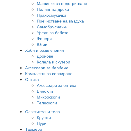
Машинки за подстригване
Пилинг на дрехи
Прахосмукачки
Пречистване на въздуха
Самобръсначки
Уреди за бебето
Фенери
Ютии
Хоби и развлечения
Дронове
Колела и скутери
Аксесоари за барбекю
Комплекти за сервиране
Оптика
Аксесоари за оптика
Бинокли
Микроскопи
Телескопи
Осветителни тела
Крушки
Пури
Таймери