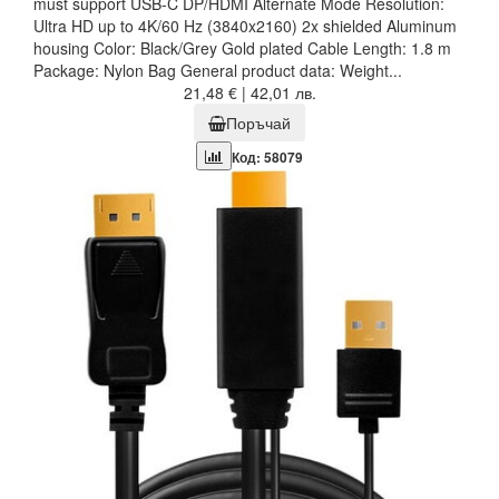
must support USB-C DP/HDMI Alternate Mode Resolution:
Ultra HD up to 4K/60 Hz (3840x2160) 2x shielded Aluminum
housing Color: Black/Grey Gold plated Cable Length: 1.8 m
Package: Nylon Bag General product data: Weight...
21,48 € | 42,01 лв.
Поръчай
Код: 58079