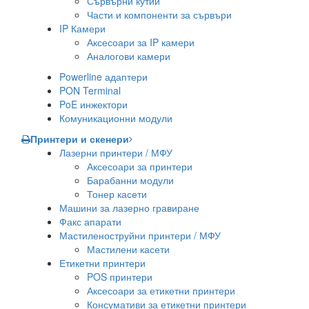
Сървърни кутии
Части и компоненти за сървъри
IP Камери
Аксесоари за IP камери
Аналогови камери
Powerline адаптери
PON Terminal
PoE инжектори
Комуникационни модули
Принтери и скенери
Лазерни принтери / МФУ
Аксесоари за принтери
Барабанни модули
Тонер касети
Машини за лазерно гравиране
Факс апарати
Мастиленоструйни принтери / МФУ
Мастилени касети
Етикетни принтери
POS принтери
Аксесоари за етикетни принтери
Консумативи за етикетни принтери