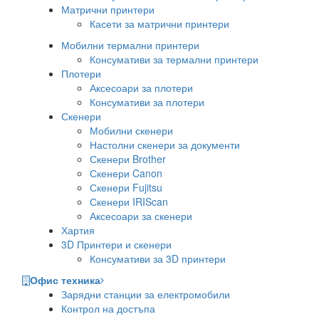
Матрични принтери
Касети за матрични принтери
Мобилни термални принтери
Консумативи за термални принтери
Плотери
Аксесоари за плотери
Консумативи за плотери
Скенери
Мобилни скенери
Настолни скенери за документи
Скенери Brother
Скенери Canon
Скенери Fujitsu
Скенери IRIScan
Аксесоари за скенери
Хартия
3D Принтери и скенери
Консумативи за 3D принтери
Офис техника
Зарядни станции за електромобили
Контрол на достъпа