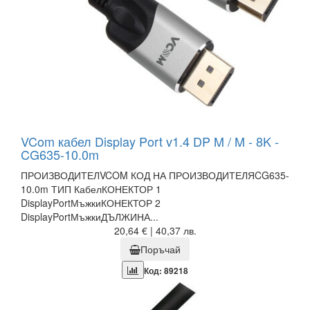
VCom кабел Display Port v1.4 DP M / M - 8K -
CG635-10.0m
ПРОИЗВОДИТЕЛVCOM КОД НА ПРОИЗВОДИТЕЛЯCG635-
10.0m ТИП КабелКОНЕКТОР 1
DisplayPortМъжкиКОНЕКТОР 2
DisplayPortМъжкиДЪЛЖИНА...
20,64 € | 40,37 лв.
Поръчай
Код: 89218