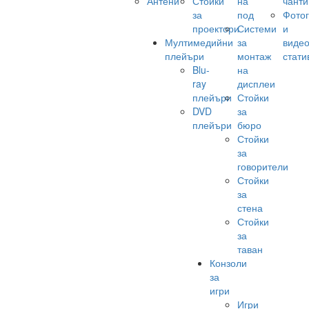
Антени
Стойки
на
чанти
за
под
Фото
проектори
Системи
и
Мултимедийни
за
виде
плейъри
монтаж
стати
Blu-
на
ray
дисплеи
плейъри
Стойки
DVD
за
плейъри
бюро
Стойки
за
говорители
Стойки
за
стена
Стойки
за
таван
Конзоли
за
игри
Игри