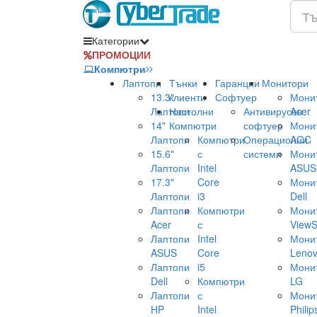
Категории
ПРОМОЦИИ
Компютри
Лаптопи
Тънки
Гаранции
Монитори
13.3"
клиенти
Софтуер
Мони
Лаптопи
Настолни
Антивирусен
Acer
14"
Компютри
софтуер
Мони
Лаптопи
Компютри
Операционни
AOC
15.6"
с
системи
Мони
Лаптопи
Intel
ASUS
17.3"
Core
Мони
Лаптопи
i3
Dell
Лаптопи
Компютри
Мони
Acer
с
ViewS
Лаптопи
Intel
Мони
ASUS
Core
Leno
Лаптопи
i5
Мони
Dell
Компютри
LG
Лаптопи
с
Мони
HP
Intel
Philip