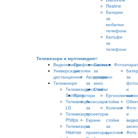
Realme
Батерии
за
мобилни
телефони
Калъфи
за
телефони
Телевизори и мултимедия
Видеокамери
Професионални
Системи
Фотоапара
Универсални
дисплеи
за
Бате
дистанционни
Аксесоари
домашно
за
Телевизори
за
кино
фото
Телевизори
дисплеи
Стойки
и
Samsung
Проектори
Ергономични
камк
Телевизори
Аксесоари
стойки
Обек
LG
за
Колички
Фото
Телевизори
проектори
и
и
Philips
Екрани
стойки
виде
Телевизори
за
за
аксес
Hisense
проектори
дисплеи
Фото