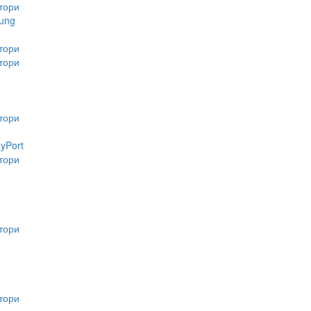
тори
ung
тори
тори
тори
ayPort
тори
тори
тори