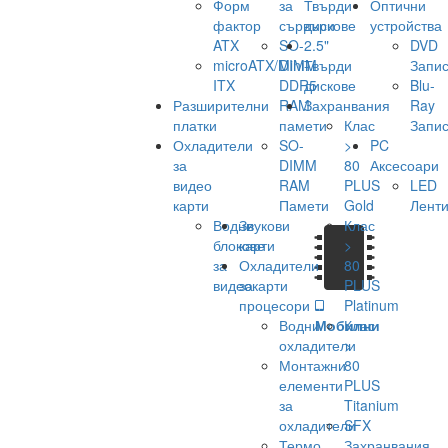
Форм
за
Твърди
Оптични
фактор
сървъри
дискове
устройства
ATX
SO-
2.5"
DVD
microATX/Mini-
DIMM
Твърди
Запис
ITX
DDR5
дискове
Blu-
Разширителни
RAM
Захранвания
Ray
платки
памети
Клас
Запис
Охладители
SO-
>
PC
за
DIMM
80
Аксесоари
видео
RAM
PLUS
LED
карти
Памети
Gold
Лент
Водни
Звукови
Клас
блокове
карти
>
за
Охладители
80
видеокарти
за
PLUS
процесори
Platinum
Водни
Мобилни
Клас
охладители
>
Монтажни
80
елементи
PLUS
за
Titanium
охладители
SFX
Термо
Захранвания