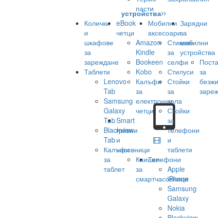
пасти
устройства
Колички
eBook
Мобилни
Зарядни
и
четци
аксесоари
за
шкафове
Amazon
Стикове
мобилни
за
Kindle
за
устройства
зареждане
Bookeen
селфи
Поста
Таблети
Kobo
Стилуси
за
Lenovo
Калъфи
Стойки
безж
Tab
за
за
заре
Samsung
електронни
кола
Galaxy
четци
Стойки
Tab
Smart
за
Blackview
гривни
телефони
Tab
и
и
Калъфи
часовници
таблети
за
Каишки
Телефони
таблет
за
Apple
смартчасовници
iPhone
Samsung
Galaxy
Nokia
Blackview