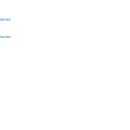
вачки
вачки
и