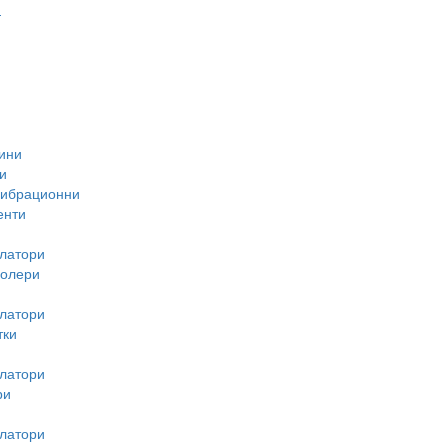
-
ини
и
вибрационни
енти
латори
ролери
латори
тки
латори
ри
латори