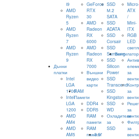
i9
GeForce
SSD
Micro
AMD
RTX
М.2
ATX
Ryzen
30
SATA
/
5
AMD
SSD
Mini-
AMD
Radeon
ADATA
ITX
Ryzen
RX
SSD
RGB
7
6000
Corsair
LED
AMD
AMD
SSD
светл
Ryzen
Radeon
Samsung
Вентилатор
9
RX
SSD
Анти
Дънни
7000
Silicon
елем
платки
Външни
Power
за
Intel
видео
SSD
венти
LGA
карти
Transcend
Конт
1700
RAM
SSD
за
Intel
Памети
Kingston
венти
LGA
DDR4
SSD
Реше
1200
DDR5
WD
за
AMD
RAM
Охладители
венти
AM4
памети
за
Филт
AMD
RAM
SSD
за
AM5
памети
3.5"
венти