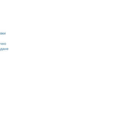
вки
ично
ждане