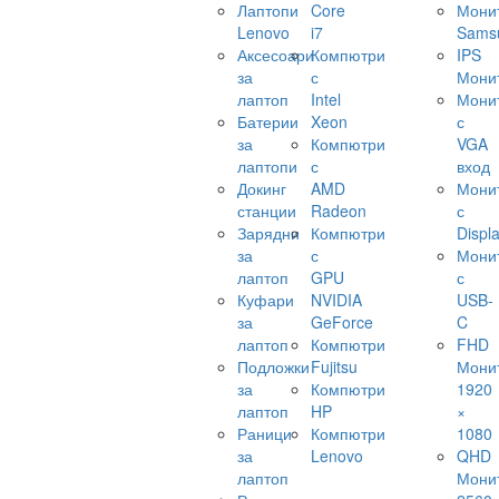
Лаптопи
Core
Мони
Lenovo
i7
Sams
Аксесоари
Компютри
IPS
за
с
Мони
лаптоп
Intel
Мони
Батерии
Xeon
с
за
Компютри
VGA
лаптопи
с
вход
Докинг
AMD
Мони
станции
Radeon
с
Зарядни
Компютри
Displ
за
с
Мони
лаптоп
GPU
с
Куфари
NVIDIA
USB-
за
GeForce
C
лаптоп
Компютри
FHD
Подложки
Fujitsu
Мони
за
Компютри
1920
лаптоп
HP
×
Раници
Компютри
1080
за
Lenovo
QHD
лаптоп
Мони