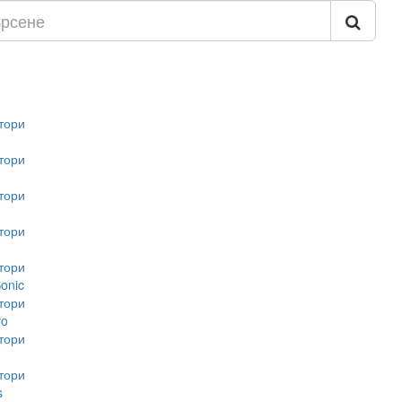
тори
тори
тори
тори
тори
onic
тори
vo
тори
тори
s