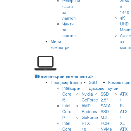
Резервни
2560
части
×
за
1440
лаптоп
4K
Чанти
UHD
за
Мони
лаптоп
Аксе
Мини
за
компютри
мони
Компютърни компоненти
Процесори
Видео
SSD
Компютърн
Intel
карти
Дискове
кутии
Core
Nvidia
SSD
ATX
i5
GeForce
2.5"
/
Intel
AMD
SATA
E-
Core
Radeon
SSD
ATX
i7
GeForce
М.2
/
Intel
RTX
PCIe
XL-
Core
40
NVMe
ATX