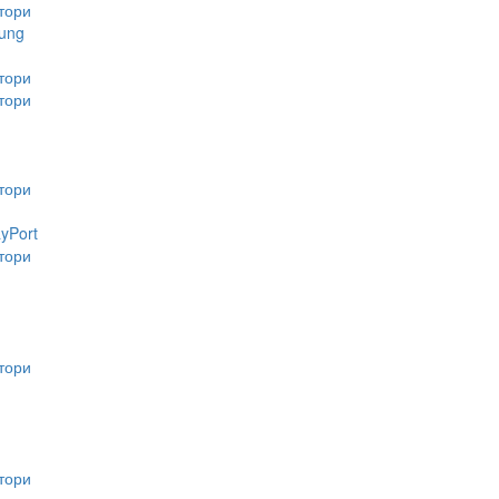
тори
ung
тори
тори
тори
ayPort
тори
тори
тори