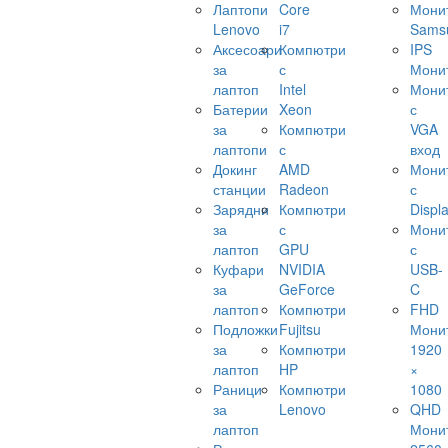
Лаптопи
Core
Мони
Lenovo
i7
Sams
Аксесоари
Компютри
IPS
за
с
Мони
лаптоп
Intel
Мони
Батерии
Xeon
с
за
Компютри
VGA
лаптопи
с
вход
Докинг
AMD
Мони
станции
Radeon
с
Зарядни
Компютри
Displ
за
с
Мони
лаптоп
GPU
с
Куфари
NVIDIA
USB-
за
GeForce
C
лаптоп
Компютри
FHD
Подложки
Fujitsu
Мони
за
Компютри
1920
лаптоп
HP
×
Раници
Компютри
1080
за
Lenovo
QHD
лаптоп
Мони