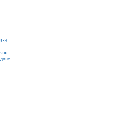
вки
ично
ждане