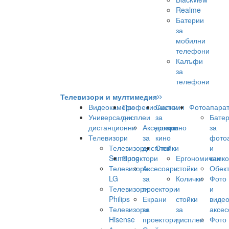
Realme
Батерии
за
мобилни
телефони
Калъфи
за
телефони
Телевизори и мултимедия
Видеокамери
Професионални
Системи
Фотоапара
Универсални
дисплеи
за
Бате
дистанционни
Аксесоари
домашно
за
Телевизори
за
кино
фото
Телевизори
дисплеи
Стойки
и
Samsung
Проектори
Ергономични
камк
Телевизори
Аксесоари
стойки
Обек
LG
за
Колички
Фото
Телевизори
проектори
и
и
Philips
Екрани
стойки
виде
Телевизори
за
за
аксес
Hisense
проектори
дисплеи
Фото