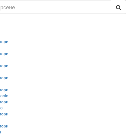
тори
тори
тори
тори
тори
onic
тори
vo
тори
тори
s