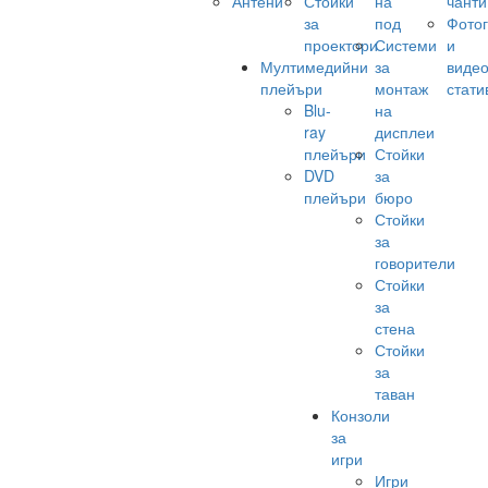
Антени
Стойки
на
чанти
за
под
Фото
проектори
Системи
и
Мултимедийни
за
виде
плейъри
монтаж
стати
Blu-
на
ray
дисплеи
плейъри
Стойки
DVD
за
плейъри
бюро
Стойки
за
говорители
Стойки
за
стена
Стойки
за
таван
Конзоли
за
игри
Игри