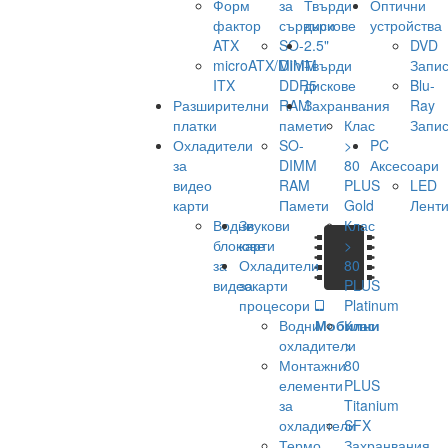
Форм
за
Твърди
Оптични
фактор
сървъри
дискове
устройства
ATX
SO-
2.5"
DVD
microATX/Mini-
DIMM
Твърди
Запис
ITX
DDR5
дискове
Blu-
Разширителни
RAM
Захранвания
Ray
платки
памети
Клас
Запис
Охладители
SO-
>
PC
за
DIMM
80
Аксесоари
видео
RAM
PLUS
LED
карти
Памети
Gold
Лент
Водни
Звукови
Клас
блокове
карти
>
за
Охладители
80
видеокарти
за
PLUS
процесори
Platinum
Водни
Мобилни
Клас
охладители
>
Монтажни
80
елементи
PLUS
за
Titanium
охладители
SFX
Термо
Захранвания