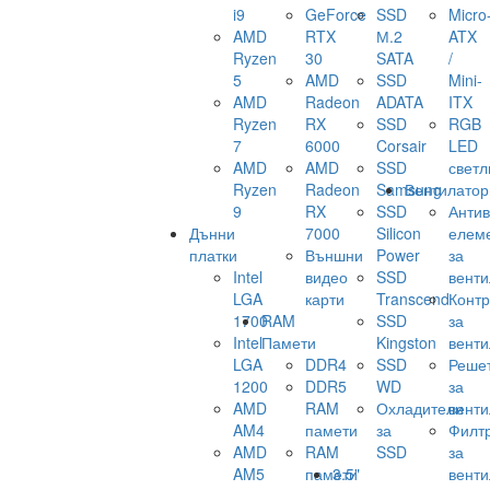
i9
GeForce
SSD
Micro
AMD
RTX
М.2
ATX
Ryzen
30
SATA
/
5
AMD
SSD
Mini-
AMD
Radeon
ADATA
ITX
Ryzen
RX
SSD
RGB
7
6000
Corsair
LED
AMD
AMD
SSD
светл
Ryzen
Radeon
Samsung
Вентилатор
9
RX
SSD
Анти
Дънни
7000
Silicon
елем
платки
Външни
Power
за
Intel
видео
SSD
венти
LGA
карти
Transcend
Конт
1700
RAM
SSD
за
Intel
Памети
Kingston
венти
LGA
DDR4
SSD
Реше
1200
DDR5
WD
за
AMD
RAM
Охладители
венти
AM4
памети
за
Филт
AMD
RAM
SSD
за
AM5
памети
3.5"
венти