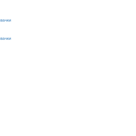
вачки
вачки
и