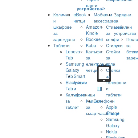
пасти
устройства
Колички
eBook
Мобилни
Зарядни
и
четци
аксесоари
за
шкафове
Amazon
Стикове
мобилни
за
Kindle
за
устройства
зареждане
Bookeen
селфи
Поста
Таблети
Kobo
Стилуси
за
Lenovo
Калъфи
Стойки
безж
Tab
за
за
заре
Samsung
електронни
кола
Galaxy
четци
Стойки
Tab
Smart
за
Blackview
гривни
телефони
Tab
и
и
Калъфи
часовници
таблети
за
Каишки
Телефони
таблет
за
Apple
смартчасовници
iPhone
Samsung
Galaxy
Nokia
Blackview