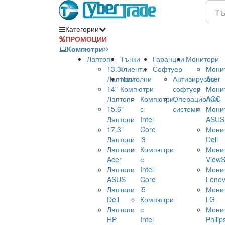
Категории
ПРОМОЦИИ
Компютри
Лаптопи
Тънки
Гаранции
Монитори
13.3"
клиенти
Софтуер
Мони
Лаптопи
Настолни
Антивирусен
Acer
14"
Компютри
софтуер
Мони
Лаптопи
Компютри
Операционни
AOC
15.6"
с
системи
Мони
Лаптопи
Intel
ASUS
17.3"
Core
Мони
Лаптопи
i3
Dell
Лаптопи
Компютри
Мони
Acer
с
ViewS
Лаптопи
Intel
Мони
ASUS
Core
Leno
Лаптопи
i5
Мони
Dell
Компютри
LG
Лаптопи
с
Мони
HP
Intel
Philip