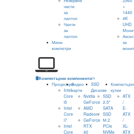
Резервни
2560
части
×
за
1440
лаптоп
4K
Чанти
UHD
за
Мони
лаптоп
Аксе
Мини
за
компютри
мони
Компютърни компоненти
Процесори
Видео
SSD
Компютърн
Intel
карти
Дискове
кутии
Core
Nvidia
SSD
ATX
i5
GeForce
2.5"
/
Intel
AMD
SATA
E-
Core
Radeon
SSD
ATX
i7
GeForce
М.2
/
Intel
RTX
PCIe
XL-
Core
40
NVMe
ATX