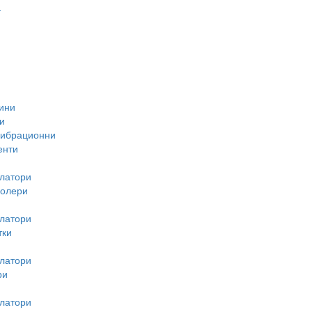
-
ини
и
вибрационни
енти
латори
ролери
латори
тки
латори
ри
латори