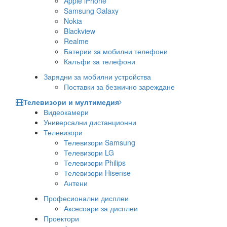
Apple iPhone
Samsung Galaxy
Nokia
Blackview
Realme
Батерии за мобилни телефони
Калъфи за телефони
Зарядни за мобилни устройства
Поставки за безжично зареждане
Телевизори и мултимедия
Видеокамери
Универсални дистанционни
Телевизори
Телевизори Samsung
Телевизори LG
Телевизори Philips
Телевизори Hisense
Антени
Професионални дисплеи
Аксесоари за дисплеи
Проектори