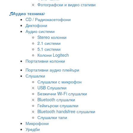
Фотографски и видео стативи
Аудио техника
CD / Радиокасетофони
Диктофони
Аудио системи
Stereo колонки
2.1 системи
5.1 системи
Колони Logitech
Портативни колонки
Портативни аудио плейъри
Слушалки
Слушалки с микрофон
USB Слушалки
Безжични Wi-Fi слушалки
Bluetooth слушалки
Геймърски слушалки
Bluetooth handsfree слушалки
Слушалки тапи
Микрофони
Уредби