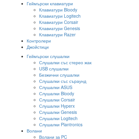
Геймърски клавиатури
Клавиатури Bloody
Клавиатури Logitech
Клавиатури Corsair
Клавиатури Genesis
Клавиатури Razer
Контролери
Джойстици
Геймърски слушалки
Слушалки със стерео жак
USB слушалки
Безжични слушалки
Слушалки със съраунд
Слушалки ASUS
Слушалки Bloody
Слушалки Corsair
Слушалки Hyperx
Слушалки Genesis
Слушалки Logitech
Слушалки Plantronics
Волани
Волани за PC