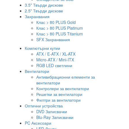
3.5" Твърди дискове
2.5" Твърди дискове
Захранвания
Клас > 80 PLUS Gold
Клас > 80 PLUS Platinum
Клас > 80 PLUS Titanium
SFX Захранвания
Компютърни кутии
ATX / E-ATX / XL-ATX
Micro-ATX / Mini-ITX
RGB LED светлини
Вентилатори
Антивибрационни елементи за
вентилатори
Контролери за вентилатори
Решетки за вентилатори
Филтри за вентилатори
Оптични устройства
DVD Записвачки
Blu-Ray Записвачки
PC Аксесоари
LED Ленти