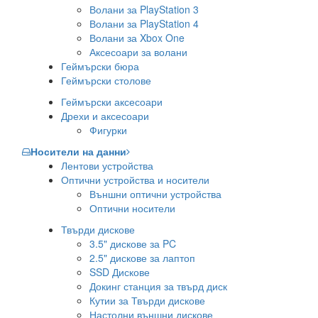
Волани за PlayStation 3
Волани за PlayStation 4
Волани за Xbox One
Аксесоари за волани
Геймърски бюра
Геймърски столове
Геймърски аксесоари
Дрехи и аксесоари
Фигурки
Носители на данни
Лентови устройства
Оптични устройства и носители
Външни оптични устройства
Оптични носители
Твърди дискове
3.5" дискове за PC
2.5" дискове за лаптоп
SSD Дискове
Докинг станция за твърд диск
Кутии за Твърди дискове
Настолни външни дискове