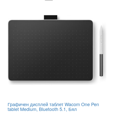
Графичен дисплей таблет Wacom One Pen
tablet Medium, Bluetooth 5.1, Бял