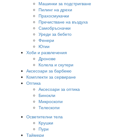
Машинки за подстригване
Пилинг на дрехи
Прахосмукачки
Пречистване на въздуха
Самобръсначки
Уреди за бебето
Фенери
Ютии
Хоби и развлечения
Дронове
Колела и скутери
Аксесоари за барбекю
Комплекти за сервиране
Оптика
Аксесоари за оптика
Бинокли
Микроскопи
Телескопи
Осветителни тела
Крушки
Пури
Таймери