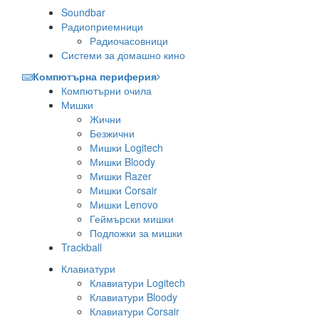
Soundbar
Радиоприемници
Радиочасовници
Системи за домашно кино
Компютърна периферия
Компютърни очила
Мишки
Жични
Безжични
Мишки Logitech
Мишки Bloody
Мишки Razer
Мишки Corsair
Мишки Lenovo
Геймърски мишки
Подложки за мишки
Trackball
Клавиатури
Клавиатури Logitech
Клавиатури Bloody
Клавиатури Corsair