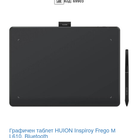
Код: 69903
Графичен таблет HUION Inspiroy Frego М
L610, Bluetooth