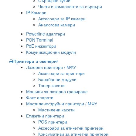
Сървърни кутии
Части и компоненти за сървъри
IP Камери
Аксесоари за IP камери
Аналогови камери
Powerline адаптери
PON Terminal
PoE инжектори
Комуникационни модули
Принтери и скенери
Лазерни принтери / МФУ
Аксесоари за принтери
Барабанни модули
Тонер касети
Машини за лазерно гравиране
Факс апарати
Мастиленоструйни принтери / МФУ
Мастилени касети
Етикетни принтери
POS принтери
Аксесоари за етикетни принтери
Консумативи за етикетни принтери