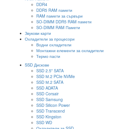
DDR4
DDR5 RAM памети
RAM памети за сървъри
SO-DIMM DDR5 RAM памети
SO-DIMM RAM Памети
Звукови карти
Охладители за процесори
Водни охладители
Монтажни елементи за охладители
Термо пасти
SSD Дискове
SSD 2.5" SATA
SSD М.2 PCIe NVMe
SSD М.2 SATA
SSD ADATA
SSD Corsair
SSD Samsung
SSD Silicon Power
SSD Transcend
SSD Kingston
SSD WD
Охладители за SSD