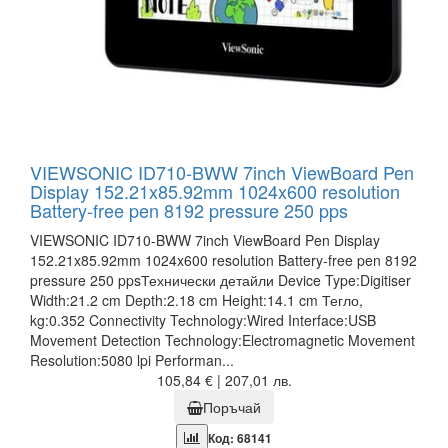
VIEWSONIC ID710-BWW 7inch ViewBoard Pen
Display 152.21x85.92mm 1024x600 resolution
Battery-free pen 8192 pressure 250 pps
VIEWSONIC ID710-BWW 7inch ViewBoard Pen Display
152.21x85.92mm 1024x600 resolution Battery-free pen 8192
pressure 250 ppsТехнически детайли Device Type:Digitiser
Width:21.2 cm Depth:2.18 cm Height:14.1 cm Тегло,
kg:0.352 Connectivity Technology:Wired Interface:USB
Movement Detection Technology:Electromagnetic Movement
Resolution:5080 lpi Performan...
105,84 € | 207,01 лв.
Поръчай
Код: 68141