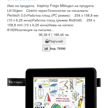
Име на продукта: Inspiroy Frego MМодел на продукта:
L610Цвят: Cosmo черенТехнология на писалката:
Pentech 3.0+Работна площ (PC режим): 254 x 158,8 мм
(10 x 6,25 инча)Работна площ (режим Android): 254 x
158,8 mm (10 x 6,25 инча)Нива на натиск:
8192Резолюция на писалка...
96,36 € | 188,46 лв.
Поръчай
Код: 79390