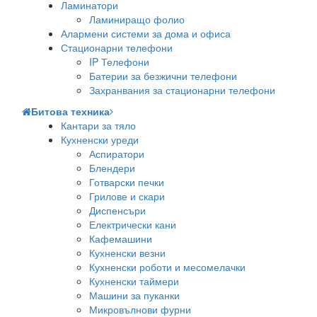
Ламинатори
Ламиниращо фолио
Алармени системи за дома и офиса
Стационарни телефони
IP Телефони
Батерии за безжични телефони
Захранвания за стационарни телефони
Битова техника
Кантари за тяло
Кухненски уреди
Аспиратори
Блендери
Готварски печки
Грилове и скари
Диспенсъри
Електрически кани
Кафемашини
Кухненски везни
Кухненски роботи и месомелачки
Кухненски таймери
Машини за пуканки
Микровълнови фурни