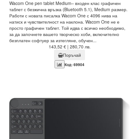
Wacom One pen tablet Medium– входен клас графичен
таблет с безжична връзка (Bluetooth 5.1), Medium размер.
Работи с новата писалка Wacom One с 4096 нива на
натиск и чувствителност на наклона. Wacom One не е
просто графичен таблет. Той идва с всичко необходимо,
за да започнете вашето творческо хоби, включително
безплатен софтуер за изтегляне, обучен...
143,52 € | 280,70 лв.
Поръчай
Код: 69904