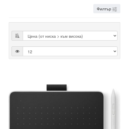
Филтър