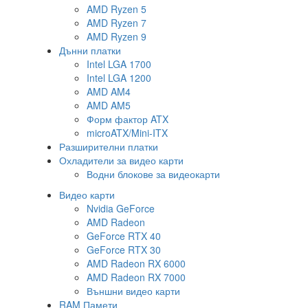
AMD Ryzen 5
AMD Ryzen 7
AMD Ryzen 9
Дънни платки
Intel LGA 1700
Intel LGA 1200
AMD AM4
AMD AM5
Форм фактор ATX
microATX/Mini-ITX
Разширителни платки
Охладители за видео карти
Водни блокове за видеокарти
Видео карти
Nvidia GeForce
AMD Radeon
GeForce RTX 40
GeForce RTX 30
AMD Radeon RX 6000
AMD Radeon RX 7000
Външни видео карти
RAM Памети