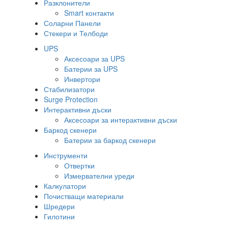
Разклонители
Smart контакти
Соларни Панели
Стекери и Телбоди
UPS
Аксесоари за UPS
Батерии за UPS
Инвертори
Стабилизатори
Surge Protection
Интерактивни дъски
Аксесоари за интерактивни дъски
Баркод скенери
Батерии за баркод скенери
Инструменти
Отвертки
Измервателни уреди
Калкулатори
Почистващи материали
Шредери
Гилотини