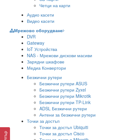
Четци на карти
Аудио касети
Видео касети
Мрежово оборудване
DVR
Gateway
IoT Устройства
NAS - Мрежови дискови масиви
Зарядни шкафове
Медиа Конвертори
Безжични рутери
Безжични рутери ASUS
Безжични рутери Zyxel
Безжични рутери Mikrotik
Безжични рутери TP-Link
ADSL Безжични рутери
Антени за безжични рутери
Точки за достъп
Точки за достъп Ubiquiti
Точки за достъп Cisco
Филтър
Точки за достъп Mikrotik