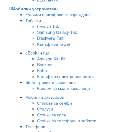
Мобилни устройства
Колички и шкафове за зареждане
Таблети
Lenovo Tab
Samsung Galaxy Tab
Blackview Tab
Калъфи за таблет
eBook четци
Amazon Kindle
Bookeen
Kobo
Калъфи за електронни четци
Smart гривни и часовници
Каишки за смартчасовници
Мобилни аксесоари
Стикове за селфи
Стилуси
Стойки за кола
Стойки за телефони и таблети
Телефони