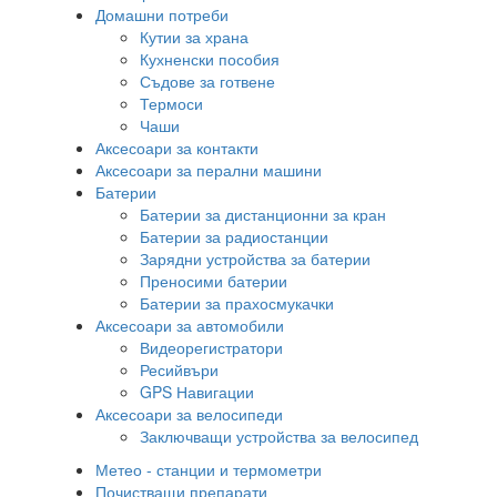
Домашни потреби
Кутии за храна
Кухненски пособия
Съдове за готвене
Термоси
Чаши
Аксесоари за контакти
Аксесоари за перални машини
Батерии
Батерии за дистанционни за кран
Батерии за радиостанции
Зарядни устройства за батерии
Преносими батерии
Батерии за прахосмукачки
Аксесоари за автомобили
Видеорегистратори
Ресийвъри
GPS Навигации
Аксесоари за велосипеди
Заключващи устройства за велосипед
Метео - станции и термометри
Почистващи препарати