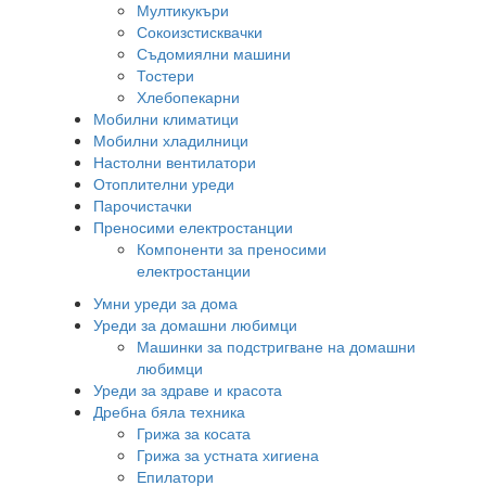
Мултикукъри
Сокоизстисквачки
Съдомиялни машини
Тостери
Хлебопекарни
Мобилни климатици
Мобилни хладилници
Настолни вентилатори
Отоплителни уреди
Парочистачки
Преносими електростанции
Компоненти за преносими
електростанции
Умни уреди за дома
Уреди за домашни любимци
Машинки за подстригване на домашни
любимци
Уреди за здраве и красота
Дребна бяла техника
Грижа за косата
Грижа за устната хигиена
Епилатори