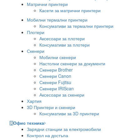
Матрични принтери
Касети за матрични принтери
Мобилни термални принтери
Консумативи за термални принтери
Плотери
Аксесоари за плотери
Консумативи за плотери
Скенери
Мобилни скенери
Настолни скенери за документи
Скенери Brother
Скенери Canon
Скенери Fujitsu
Скенери IRIScan
Аксесоари за скенери
Хартия
3D Принтери и скенери
Консумативи за 3D принтери
Офис техника
Зарядни станции за електромобили
Контрол на достъпа