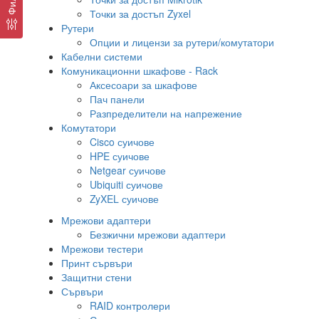
Точки за достъп Zyxel
Рутери
Опции и лицензи за рутери/комутатори
Кабелни системи
Комуникационни шкафове - Rack
Аксесоари за шкафове
Пач панели
Разпределители на напрежение
Комутатори
Cisco суичове
HPE суичове
Netgear суичове
Ubiquiti суичове
ZyXEL суичове
Мрежови адаптери
Безжични мрежови адаптери
Мрежови тестери
Принт сървъри
Защитни стени
Сървъри
RAID контролери