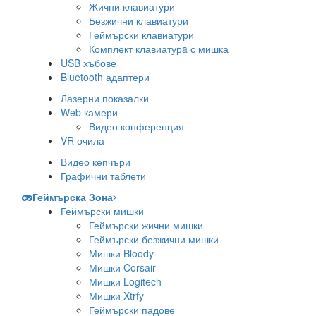
Жични клавиатури
Безжични клавиатури
Геймърски клавиатури
Комплект клавиатурa с мишка
USB хъбове
Bluetooth адаптери
Лазерни показалки
Web камери
Видео конференция
VR очила
Видео кепчъри
Графични таблети
Геймърска Зона
Геймърски мишки
Геймърски жични мишки
Геймърски безжични мишки
Мишки Bloody
Мишки Corsair
Мишки Logitech
Мишки Xtrfy
Геймърски падове