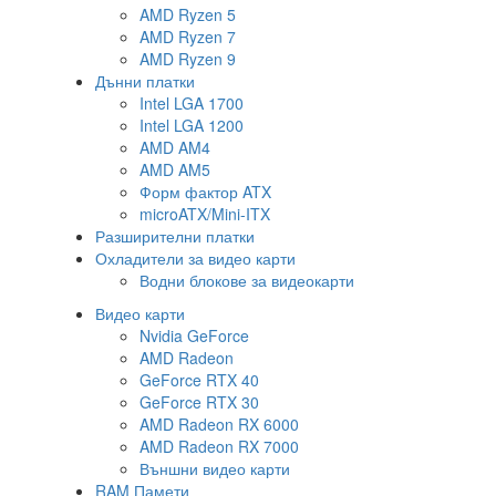
AMD Ryzen 5
AMD Ryzen 7
AMD Ryzen 9
Дънни платки
Intel LGA 1700
Intel LGA 1200
AMD AM4
AMD AM5
Форм фактор ATX
microATX/Mini-ITX
Разширителни платки
Охладители за видео карти
Водни блокове за видеокарти
Видео карти
Nvidia GeForce
AMD Radeon
GeForce RTX 40
GeForce RTX 30
AMD Radeon RX 6000
AMD Radeon RX 7000
Външни видео карти
RAM Памети