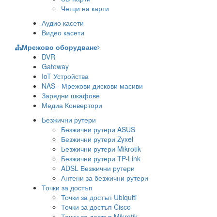
Четци на карти
Аудио касети
Видео касети
Мрежово оборудване
DVR
Gateway
IoT Устройства
NAS - Мрежови дискови масиви
Зарядни шкафове
Медиа Конвертори
Безжични рутери
Безжични рутери ASUS
Безжични рутери Zyxel
Безжични рутери Mikrotik
Безжични рутери TP-Link
ADSL Безжични рутери
Антени за безжични рутери
Точки за достъп
Точки за достъп Ubiquiti
Точки за достъп Cisco
Точки за достъп Mikrotik