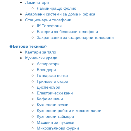
Ламинатори
Ламиниращо фолио
Алармени системи за дома и офиса
Стационарни телефони
IP Телефони
Батерии за безжични телефони
Захранвания за стационарни телефони
Битова техника
Кантари за тяло
Кухненски уреди
Аспиратори
Блендери
Готварски печки
Грилове и скари
Диспенсъри
Електрически кани
Кафемашини
Кухненски везни
Кухненски роботи и месомелачки
Кухненски таймери
Машини за пуканки
Микровълнови фурни