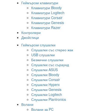
Геймърски клавиатури
Клавиатури Bloody
Клавиатури Logitech
Клавиатури Corsair
Клавиатури Genesis
Клавиатури Razer
Контролери
Джойстици
Геймърски слушалки
Слушалки със стерео жак
USB слушалки
Безжични слушалки
Слушалки със съраунд
Слушалки ASUS
Слушалки Bloody
Слушалки Corsair
Слушалки Hyperx
Слушалки Genesis
Слушалки Logitech
Слушалки Plantronics
Волани
Волани за PC