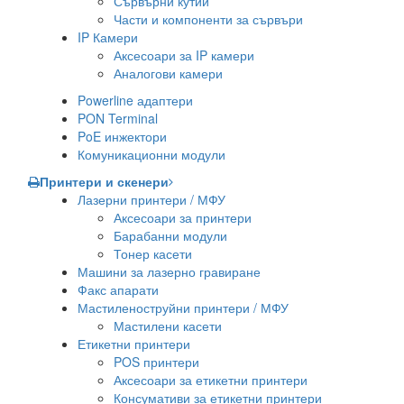
Сървърни кутии
Части и компоненти за сървъри
IP Камери
Аксесоари за IP камери
Аналогови камери
Powerline адаптери
PON Terminal
PoE инжектори
Комуникационни модули
Принтери и скенери
Лазерни принтери / МФУ
Аксесоари за принтери
Барабанни модули
Тонер касети
Машини за лазерно гравиране
Факс апарати
Мастиленоструйни принтери / МФУ
Мастилени касети
Етикетни принтери
POS принтери
Аксесоари за етикетни принтери
Консумативи за етикетни принтери