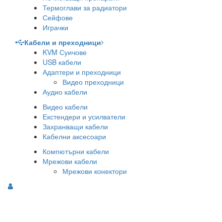
Термоглави за радиатори
Сейфове
Играчки
Кабели и преходници
KVM Суичове
USB кабели
Адаптери и преходници
Видео преходници
Аудио кабели
Видео кабели
Екстендери и усилватели
Захранващи кабели
Кабелни аксесоари
Компютърни кабели
Мрежови кабели
Мрежови конектори