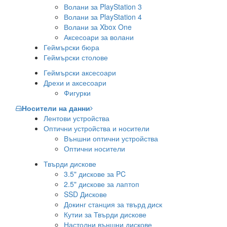
Волани за PlayStation 3
Волани за PlayStation 4
Волани за Xbox One
Аксесоари за волани
Геймърски бюра
Геймърски столове
Геймърски аксесоари
Дрехи и аксесоари
Фигурки
Носители на данни
Лентови устройства
Оптични устройства и носители
Външни оптични устройства
Оптични носители
Твърди дискове
3.5" дискове за PC
2.5" дискове за лаптоп
SSD Дискове
Докинг станция за твърд диск
Кутии за Твърди дискове
Настолни външни дискове