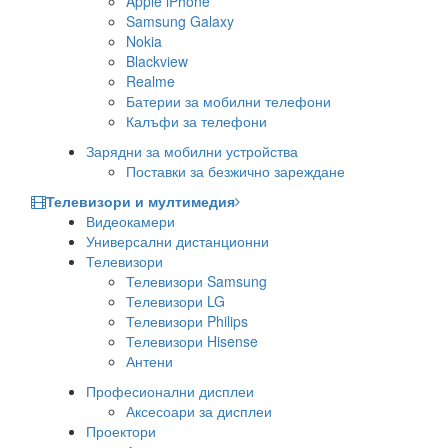
Apple iPhone
Samsung Galaxy
Nokia
Blackview
Realme
Батерии за мобилни телефони
Калъфи за телефони
Зарядни за мобилни устройства
Поставки за безжично зареждане
Телевизори и мултимедия
Видеокамери
Универсални дистанционни
Телевизори
Телевизори Samsung
Телевизори LG
Телевизори Philips
Телевизори Hisense
Антени
Професионални дисплеи
Аксесоари за дисплеи
Проектори