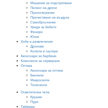
Машинки за подстригване
Пилинг на дрехи
Прахосмукачки
Пречистване на въздуха
Самобръсначки
Уреди за бебето
Фенери
Ютии
Хоби и развлечения
Дронове
Колела и скутери
Аксесоари за барбекю
Комплекти за сервиране
Оптика
Аксесоари за оптика
Бинокли
Микроскопи
Телескопи
Осветителни тела
Крушки
Пури
Таймери