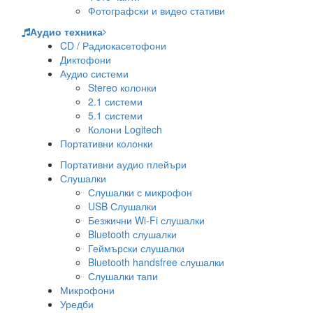
Фотографски и видео стативи
Аудио техника
CD / Радиокасетофони
Диктофони
Аудио системи
Stereo колонки
2.1 системи
5.1 системи
Колони Logitech
Портативни колонки
Портативни аудио плейъри
Слушалки
Слушалки с микрофон
USB Слушалки
Безжични Wi-Fi слушалки
Bluetooth слушалки
Геймърски слушалки
Bluetooth handsfree слушалки
Слушалки тапи
Микрофони
Уредби