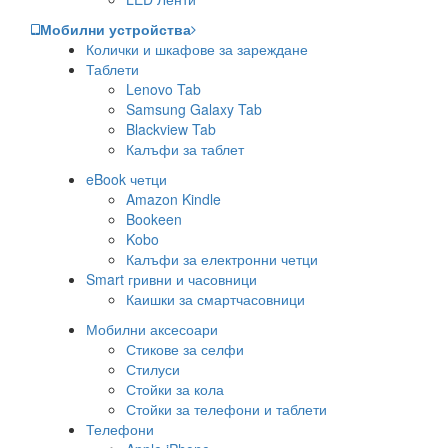
Мобилни устройства
Колички и шкафове за зареждане
Таблети
Lenovo Tab
Samsung Galaxy Tab
Blackview Tab
Калъфи за таблет
eBook четци
Amazon Kindle
Bookeen
Kobo
Калъфи за електронни четци
Smart гривни и часовници
Каишки за смартчасовници
Мобилни аксесоари
Стикове за селфи
Стилуси
Стойки за кола
Стойки за телефони и таблети
Телефони