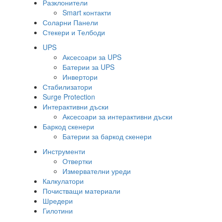
Разклонители
Smart контакти
Соларни Панели
Стекери и Телбоди
UPS
Аксесоари за UPS
Батерии за UPS
Инвертори
Стабилизатори
Surge Protection
Интерактивни дъски
Аксесоари за интерактивни дъски
Баркод скенери
Батерии за баркод скенери
Инструменти
Отвертки
Измервателни уреди
Калкулатори
Почистващи материали
Шредери
Гилотини