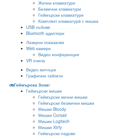
Жични клавиатури
Безжични клавиатури
Геймърски клавиатури
Комплект клавиатурa с мишка
USB хъбове
Bluetooth адаптери
Лазерни показалки
Web камери
Видео конференция
VR очила
Видео кепчъри
Графични таблети
Геймърска Зона
Геймърски мишки
Геймърски жични мишки
Геймърски безжични мишки
Мишки Bloody
Мишки Corsair
Мишки Logitech
Мишки Xtrfy
Геймърски падове