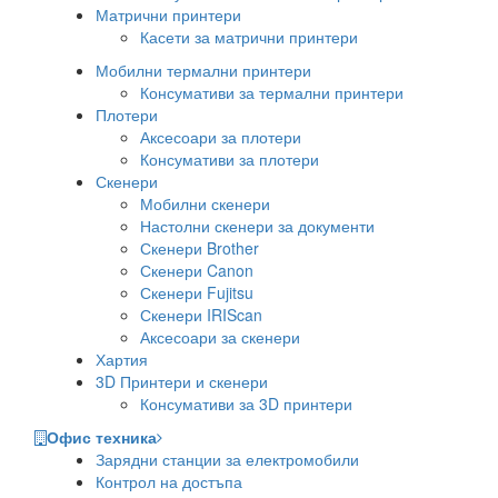
Матрични принтери
Касети за матрични принтери
Мобилни термални принтери
Консумативи за термални принтери
Плотери
Аксесоари за плотери
Консумативи за плотери
Скенери
Мобилни скенери
Настолни скенери за документи
Скенери Brother
Скенери Canon
Скенери Fujitsu
Скенери IRIScan
Аксесоари за скенери
Хартия
3D Принтери и скенери
Консумативи за 3D принтери
Офис техника
Зарядни станции за електромобили
Контрол на достъпа