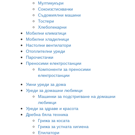
Мултикукъри
Сокоизстисквачки
Съдомиялни машини
Тостери
Хлебопекарни
Мобилни климатици
Мобилни хладилници
Настолни вентилатори
Отоплителни уреди
Парочистачки
Преносими електростанции
Компоненти за преносими
електростанции
Умни уреди за дома
Уреди за домашни любимци
Машинки за подстригване на домашни
любимци
Уреди за здраве и красота
Дребна бяла техника
Грижа за косата
Грижа за устната хигиена
Епилатори