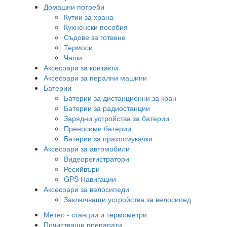
Домашни потреби
Кутии за храна
Кухненски пособия
Съдове за готвене
Термоси
Чаши
Аксесоари за контакти
Аксесоари за перални машини
Батерии
Батерии за дистанционни за кран
Батерии за радиостанции
Зарядни устройства за батерии
Преносими батерии
Батерии за прахосмукачки
Аксесоари за автомобили
Видеорегистратори
Ресийвъри
GPS Навигации
Аксесоари за велосипеди
Заключващи устройства за велосипед
Метео - станции и термометри
Почистващи препарати