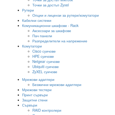
Точки за достъп Zyxel
Рутери
Опции и лицензи за рутери/комутатори
Кабелни системи
Комуникационни шкафове - Rack
Аксесоари за шкафове
Пач панели
Разпределители на напрежение
Комутатори
Cisco суичове
HPE суичове
Netgear суичове
Ubiquiti суичове
ZyXEL суичове
Мрежови адаптери
Безжични мрежови адаптери
Мрежови тестери
Принт сървъри
Защитни стени
Сървъри
RAID контролери