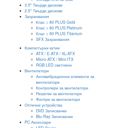
3.5" Твърди дискове
2.5" Твърди дискове
Захранвания
Клас > 80 PLUS Gold
Клас > 80 PLUS Platinum
Клас > 80 PLUS Titanium
SFX Захранвания
Компютърни кутии
ATX / E-ATX / XL-ATX
Micro-ATX / Mini-ITX
RGB LED светлини
Вентилатори
Антивибрационни елементи за
вентилатори
Контролери за вентилатори
Решетки за вентилатори
Филтри за вентилатори
Оптични устройства
DVD Записвачки
Blu-Ray Записвачки
PC Аксесоари
LED Ленти