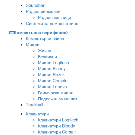
Soundbar
Радиоприемници
Радиочасовници
Системи за домашно кино
Компютърна периферия
Компютърни очила
Мишки
Жични
Безжични
Мишки Logitech
Мишки Bloody
Мишки Razer
Мишки Corsair
Мишки Lenovo
Геймърски мишки
Подложки за мишки
Trackball
Клавиатури
Клавиатури Logitech
Клавиатури Bloody
Клавиатури Corsair