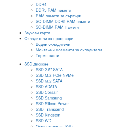
DDR4
DDR5 RAM памети
RAM памети за сървъри
SO-DIMM DDR5 RAM памети
SO-DIMM RAM Памети
Звукови карти
Охладители за процесори
Водни охладители
Монтажни елементи за охладители
Термо пасти
SSD Дискове
SSD 2.5" SATA
SSD М.2 PCIe NVMe
SSD М.2 SATA
SSD ADATA
SSD Corsair
SSD Samsung
SSD Silicon Power
SSD Transcend
SSD Kingston
SSD WD
Охладители за SSD