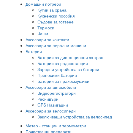
Домашни потреби
Кутии за храна
Кухненски пособия
Съдове за готвене
Термоси
Чаши
Аксесоари за контакти
Аксесоари за перални машини
Батерии
Батерии за дистанционни за кран
Батерии за радиостанции
Зарядни устройства за батерии
Преносими батерии
Батерии за прахосмукачки
Аксесоари за автомобили
Видеорегистратори
Ресийвъри
GPS Навигации
Аксесоари за велосипеди
Заключващи устройства за велосипед
Метео - станции и термометри
Почистващи препарати