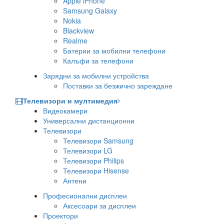
Apple iPhone
Samsung Galaxy
Nokia
Blackview
Realme
Батерии за мобилни телефони
Калъфи за телефони
Зарядни за мобилни устройства
Поставки за безжично зареждане
Телевизори и мултимедия
Видеокамери
Универсални дистанционни
Телевизори
Телевизори Samsung
Телевизори LG
Телевизори Philips
Телевизори Hisense
Антени
Професионални дисплеи
Аксесоари за дисплеи
Проектори