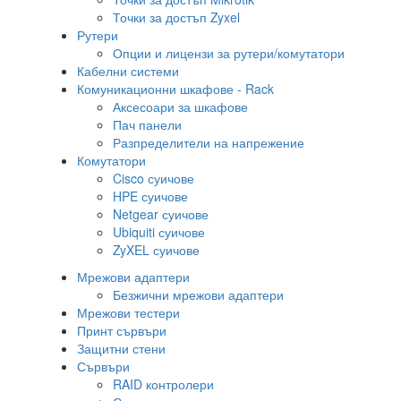
Точки за достъп Zyxel
Рутери
Опции и лицензи за рутери/комутатори
Кабелни системи
Комуникационни шкафове - Rack
Аксесоари за шкафове
Пач панели
Разпределители на напрежение
Комутатори
Cisco суичове
HPE суичове
Netgear суичове
Ubiquiti суичове
ZyXEL суичове
Мрежови адаптери
Безжични мрежови адаптери
Мрежови тестери
Принт сървъри
Защитни стени
Сървъри
RAID контролери