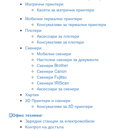
Матрични принтери
Касети за матрични принтери
Мобилни термални принтери
Консумативи за термални принтери
Плотери
Аксесоари за плотери
Консумативи за плотери
Скенери
Мобилни скенери
Настолни скенери за документи
Скенери Brother
Скенери Canon
Скенери Fujitsu
Скенери IRIScan
Аксесоари за скенери
Хартия
3D Принтери и скенери
Консумативи за 3D принтери
Офис техника
Зарядни станции за електромобили
Контрол на достъпа