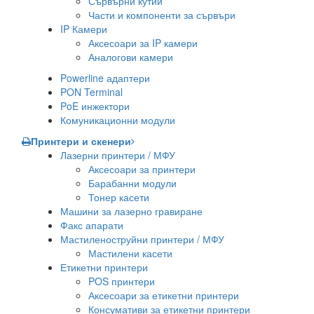
Сървърни кутии
Части и компоненти за сървъри
IP Камери
Аксесоари за IP камери
Аналогови камери
Powerline адаптери
PON Terminal
PoE инжектори
Комуникационни модули
Принтери и скенери
Лазерни принтери / МФУ
Аксесоари за принтери
Барабанни модули
Тонер касети
Машини за лазерно гравиране
Факс апарати
Мастиленоструйни принтери / МФУ
Мастилени касети
Етикетни принтери
POS принтери
Аксесоари за етикетни принтери
Консумативи за етикетни принтери