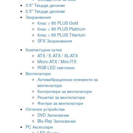
3.5" Твърди дискове
2.5" Твърди дискове
Захранвания
Клас > 80 PLUS Gold
Клас > 80 PLUS Platinum
Клас > 80 PLUS Titanium
SFX Захранвания
Компютърни кутии
ATX / E-ATX / XL-ATX
Micro-ATX / Mini-ITX
RGB LED светлини
Вентилатори
Антивибрационни елементи за
вентилатори
Контролери за вентилатори
Решетки за вентилатори
Филтри за вентилатори
Оптични устройства
DVD Записвачки
Blu-Ray Записвачки
PC Аксесоари
LED Ленти