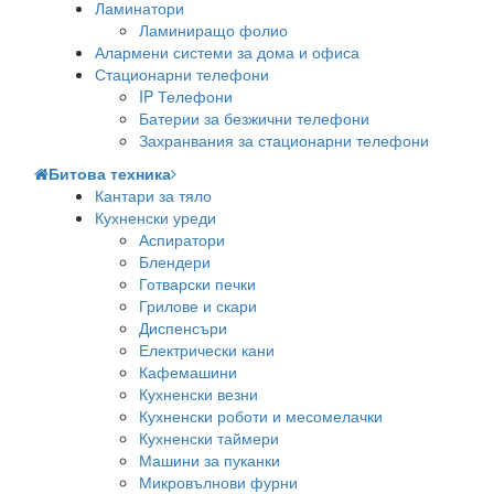
Ламинатори
Ламиниращо фолио
Алармени системи за дома и офиса
Стационарни телефони
IP Телефони
Батерии за безжични телефони
Захранвания за стационарни телефони
Битова техника
Кантари за тяло
Кухненски уреди
Аспиратори
Блендери
Готварски печки
Грилове и скари
Диспенсъри
Електрически кани
Кафемашини
Кухненски везни
Кухненски роботи и месомелачки
Кухненски таймери
Машини за пуканки
Микровълнови фурни