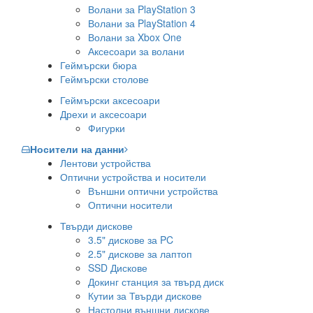
Волани за PlayStation 3
Волани за PlayStation 4
Волани за Xbox One
Аксесоари за волани
Геймърски бюра
Геймърски столове
Геймърски аксесоари
Дрехи и аксесоари
Фигурки
Носители на данни
Лентови устройства
Оптични устройства и носители
Външни оптични устройства
Оптични носители
Твърди дискове
3.5" дискове за PC
2.5" дискове за лаптоп
SSD Дискове
Докинг станция за твърд диск
Кутии за Твърди дискове
Настолни външни дискове