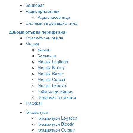
Soundbar
Радиоприемници
Радиочасовници
Системи за домашно кино
Компютърна периферия
Компютърни очила
Мишки
Жични
Безжични
Мишки Logitech
Мишки Bloody
Мишки Razer
Мишки Corsair
Мишки Lenovo
Геймърски мишки
Подложки за мишки
Trackball
Клавиатури
Клавиатури Logitech
Клавиатури Bloody
Клавиатури Corsair