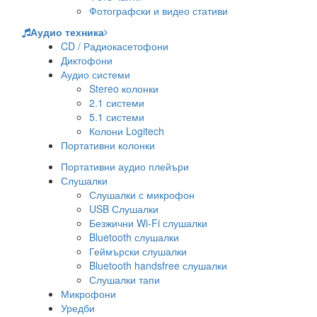
Фотографски и видео стативи
Аудио техника
CD / Радиокасетофони
Диктофони
Аудио системи
Stereo колонки
2.1 системи
5.1 системи
Колони Logitech
Портативни колонки
Портативни аудио плейъри
Слушалки
Слушалки с микрофон
USB Слушалки
Безжични Wi-Fi слушалки
Bluetooth слушалки
Геймърски слушалки
Bluetooth handsfree слушалки
Слушалки тапи
Микрофони
Уредби