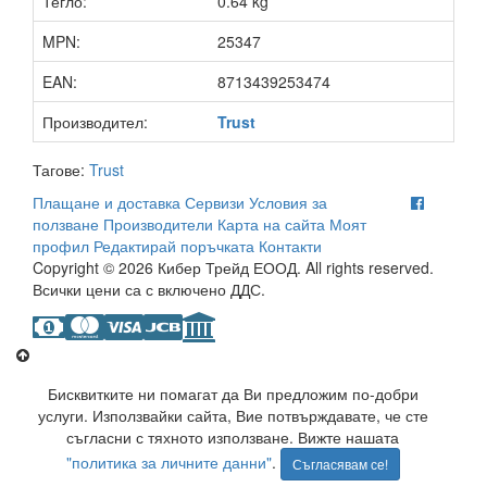
Тегло:
0.64 kg
MPN:
25347
EAN:
8713439253474
Производител:
Trust
Тагове:
Trust
Плащане и доставка
Сервизи
Условия за
ползване
Производители
Карта на сайта
Моят
профил
Редактирай поръчката
Контакти
Copyright © 2026 Кибер Трейд ЕООД. All rights reserved.
Всички цени са с включено ДДС.
Бисквитките ни помагат да Ви предложим по-добри
услуги. Използвайки сайта, Вие потвърждавате, че сте
съгласни с тяхното използване. Вижте нашата
"политика за личните данни"
.
Съгласявам се!