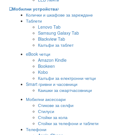
Мобилни устройства
Колички и шкафове за зареждане
Таблети
Lenovo Tab
Samsung Galaxy Tab
Blackview Tab
Калъфи за таблет
eBook четци
Amazon Kindle
Bookeen
Kobo
Калъфи за електронни четци
Smart гривни и часовници
Каишки за смартчасовници
Мобилни аксесоари
Стикове за селфи
Стилуси
Стойки за кола
Стойки за телефони и таблети
Телефони