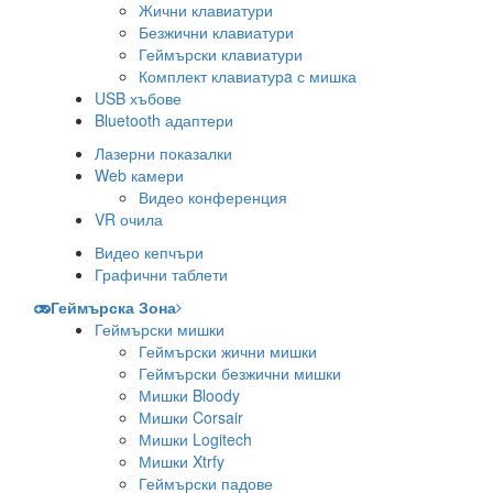
Жични клавиатури
Безжични клавиатури
Геймърски клавиатури
Комплект клавиатурa с мишка
USB хъбове
Bluetooth адаптери
Лазерни показалки
Web камери
Видео конференция
VR очила
Видео кепчъри
Графични таблети
Геймърска Зона
Геймърски мишки
Геймърски жични мишки
Геймърски безжични мишки
Мишки Bloody
Мишки Corsair
Мишки Logitech
Мишки Xtrfy
Геймърски падове