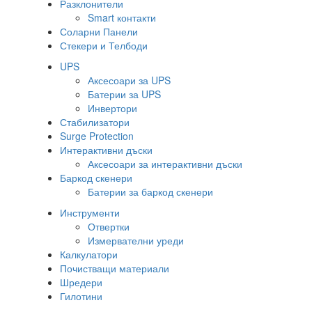
Разклонители
Smart контакти
Соларни Панели
Стекери и Телбоди
UPS
Аксесоари за UPS
Батерии за UPS
Инвертори
Стабилизатори
Surge Protection
Интерактивни дъски
Аксесоари за интерактивни дъски
Баркод скенери
Батерии за баркод скенери
Инструменти
Отвертки
Измервателни уреди
Калкулатори
Почистващи материали
Шредери
Гилотини