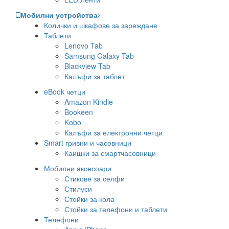
Мобилни устройства
Колички и шкафове за зареждане
Таблети
Lenovo Tab
Samsung Galaxy Tab
Blackview Tab
Калъфи за таблет
eBook четци
Amazon Kindle
Bookeen
Kobo
Калъфи за електронни четци
Smart гривни и часовници
Каишки за смартчасовници
Мобилни аксесоари
Стикове за селфи
Стилуси
Стойки за кола
Стойки за телефони и таблети
Телефони