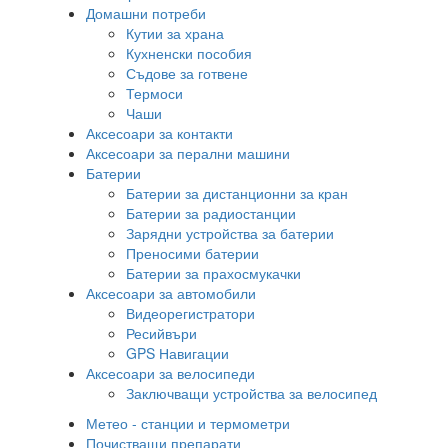
Домашни потреби
Кутии за храна
Кухненски пособия
Съдове за готвене
Термоси
Чаши
Аксесоари за контакти
Аксесоари за перални машини
Батерии
Батерии за дистанционни за кран
Батерии за радиостанции
Зарядни устройства за батерии
Преносими батерии
Батерии за прахосмукачки
Аксесоари за автомобили
Видеорегистратори
Ресийвъри
GPS Навигации
Аксесоари за велосипеди
Заключващи устройства за велосипед
Метео - станции и термометри
Почистващи препарати