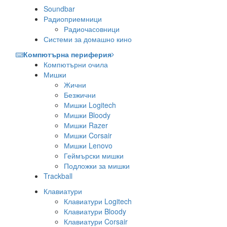
Soundbar
Радиоприемници
Радиочасовници
Системи за домашно кино
Компютърна периферия
Компютърни очила
Мишки
Жични
Безжични
Мишки Logitech
Мишки Bloody
Мишки Razer
Мишки Corsair
Мишки Lenovo
Геймърски мишки
Подложки за мишки
Trackball
Клавиатури
Клавиатури Logitech
Клавиатури Bloody
Клавиатури Corsair