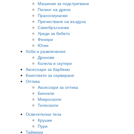
Машинки за подстригване
Пилинг на дрехи
Прахосмукачки
Пречистване на въздуха
Самобръсначки
Уреди за бебето
Фенери
Ютии
Хоби и развлечения
Дронове
Колела и скутери
Аксесоари за барбекю
Комплекти за сервиране
Оптика
Аксесоари за оптика
Бинокли
Микроскопи
Телескопи
Осветителни тела
Крушки
Пури
Таймери