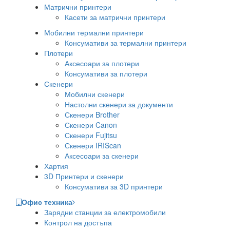
Матрични принтери
Касети за матрични принтери
Мобилни термални принтери
Консумативи за термални принтери
Плотери
Аксесоари за плотери
Консумативи за плотери
Скенери
Мобилни скенери
Настолни скенери за документи
Скенери Brother
Скенери Canon
Скенери Fujitsu
Скенери IRIScan
Аксесоари за скенери
Хартия
3D Принтери и скенери
Консумативи за 3D принтери
Офис техника
Зарядни станции за електромобили
Контрол на достъпа