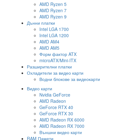
AMD Ryzen 5
AMD Ryzen 7
AMD Ryzen 9
Дънни платки
Intel LGA 1700
Intel LGA 1200
AMD AM4
AMD AM5
Форм фактор ATX
microATX/Mini-ITX
Разширителни платки
Охладители за видео карти
Водни блокове за видеокарти
Видео карти
Nvidia GeForce
AMD Radeon
GeForce RTX 40
GeForce RTX 30
AMD Radeon RX 6000
AMD Radeon RX 7000
Външни видео карти
RAM Памети