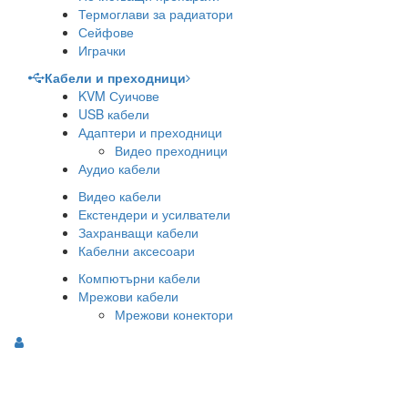
Термоглави за радиатори
Сейфове
Играчки
Кабели и преходници
KVM Суичове
USB кабели
Адаптери и преходници
Видео преходници
Аудио кабели
Видео кабели
Екстендери и усилватели
Захранващи кабели
Кабелни аксесоари
Компютърни кабели
Мрежови кабели
Мрежови конектори