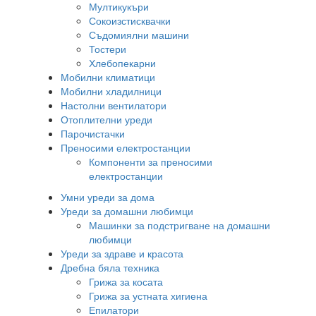
Мултикукъри
Сокоизстисквачки
Съдомиялни машини
Тостери
Хлебопекарни
Мобилни климатици
Мобилни хладилници
Настолни вентилатори
Отоплителни уреди
Парочистачки
Преносими електростанции
Компоненти за преносими
електростанции
Умни уреди за дома
Уреди за домашни любимци
Машинки за подстригване на домашни
любимци
Уреди за здраве и красота
Дребна бяла техника
Грижа за косата
Грижа за устната хигиена
Епилатори