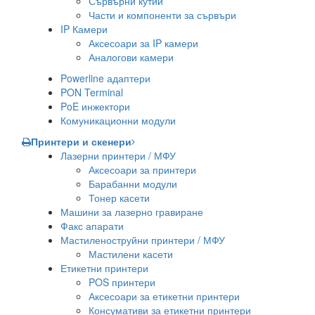
Сървърни кутии
Части и компоненти за сървъри
IP Камери
Аксесоари за IP камери
Аналогови камери
Powerline адаптери
PON Terminal
PoE инжектори
Комуникационни модули
Принтери и скенери
Лазерни принтери / МФУ
Аксесоари за принтери
Барабанни модули
Тонер касети
Машини за лазерно гравиране
Факс апарати
Мастиленоструйни принтери / МФУ
Мастилени касети
Етикетни принтери
POS принтери
Аксесоари за етикетни принтери
Консумативи за етикетни принтери