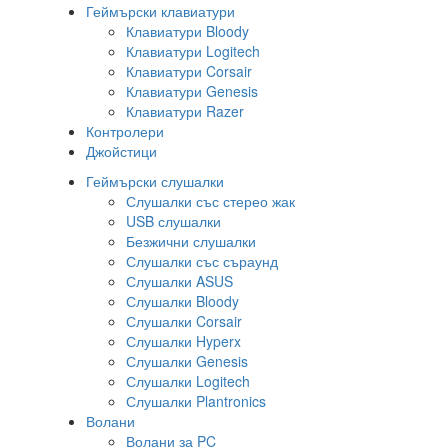
Геймърски клавиатури
Клавиатури Bloody
Клавиатури Logitech
Клавиатури Corsair
Клавиатури Genesis
Клавиатури Razer
Контролери
Джойстици
Геймърски слушалки
Слушалки със стерео жак
USB слушалки
Безжични слушалки
Слушалки със съраунд
Слушалки ASUS
Слушалки Bloody
Слушалки Corsair
Слушалки Hyperx
Слушалки Genesis
Слушалки Logitech
Слушалки Plantronics
Волани
Волани за PC