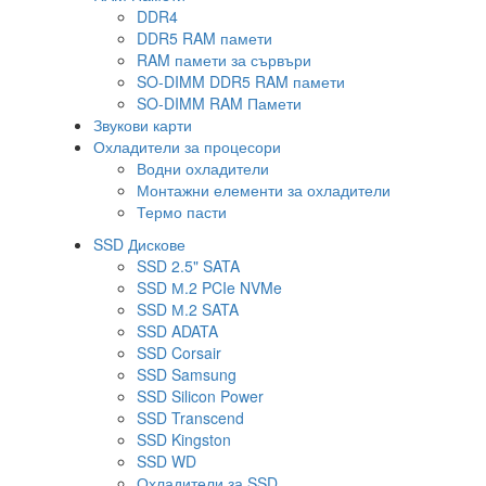
DDR4
DDR5 RAM памети
RAM памети за сървъри
SO-DIMM DDR5 RAM памети
SO-DIMM RAM Памети
Звукови карти
Охладители за процесори
Водни охладители
Монтажни елементи за охладители
Термо пасти
SSD Дискове
SSD 2.5" SATA
SSD М.2 PCIe NVMe
SSD М.2 SATA
SSD ADATA
SSD Corsair
SSD Samsung
SSD Silicon Power
SSD Transcend
SSD Kingston
SSD WD
Охладители за SSD