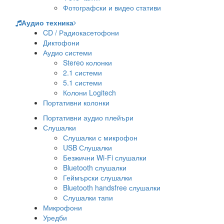
Фотографски и видео стативи
Аудио техника
CD / Радиокасетофони
Диктофони
Аудио системи
Stereo колонки
2.1 системи
5.1 системи
Колони Logitech
Портативни колонки
Портативни аудио плейъри
Слушалки
Слушалки с микрофон
USB Слушалки
Безжични Wi-Fi слушалки
Bluetooth слушалки
Геймърски слушалки
Bluetooth handsfree слушалки
Слушалки тапи
Микрофони
Уредби