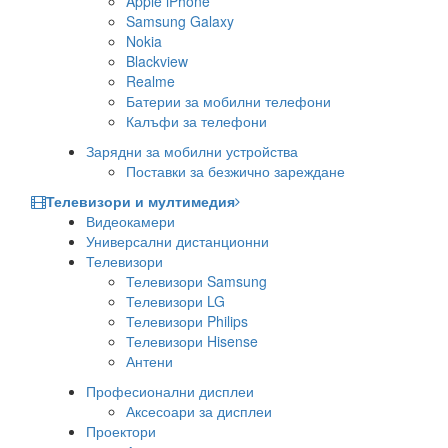
Apple iPhone
Samsung Galaxy
Nokia
Blackview
Realme
Батерии за мобилни телефони
Калъфи за телефони
Зарядни за мобилни устройства
Поставки за безжично зареждане
Телевизори и мултимедия
Видеокамери
Универсални дистанционни
Телевизори
Телевизори Samsung
Телевизори LG
Телевизори Philips
Телевизори Hisense
Антени
Професионални дисплеи
Аксесоари за дисплеи
Проектори