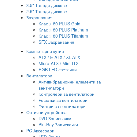
3.5" Твърди дискове
2.5" Твърди дискове
Захранвания
Клас > 80 PLUS Gold
Клас > 80 PLUS Platinum
Клас > 80 PLUS Titanium
SFX Захранвания
Компютърни кутии
ATX / E-ATX / XL-ATX
Micro-ATX / Mini-ITX
RGB LED светлини
Вентилатори
Антивибрационни елементи за
вентилатори
Контролери за вентилатори
Решетки за вентилатори
Филтри за вентилатори
Оптични устройства
DVD Записвачки
Blu-Ray Записвачки
PC Аксесоари
LED Ленти