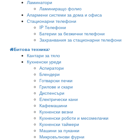
Ламинатори
Ламиниращо фолио
Алармени системи за дома и офиса
Стационарни телефони
IP Телефони
Батерии за безжични телефони
Захранвания за стационарни телефони
Битова техника
Кантари за тяло
Кухненски уреди
Аспиратори
Блендери
Готварски печки
Грилове и скари
Диспенсъри
Електрически кани
Кафемашини
Кухненски везни
Кухненски роботи и месомелачки
Кухненски таймери
Машини за пуканки
Микровълнови фурни