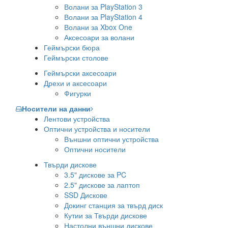
Волани за PlayStation 3
Волани за PlayStation 4
Волани за Xbox One
Аксесоари за волани
Геймърски бюра
Геймърски столове
Геймърски аксесоари
Дрехи и аксесоари
Фигурки
Носители на данни
Лентови устройства
Оптични устройства и носители
Външни оптични устройства
Оптични носители
Твърди дискове
3.5" дискове за PC
2.5" дискове за лаптоп
SSD Дискове
Докинг станция за твърд диск
Кутии за Твърди дискове
Настолни външни дискове