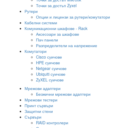
Точки за достъп Zyxel
Рутери
Опции и лицензи за рутери/комутатори
Кабелни системи
Комуникационни шкафове - Rack
Аксесоари за шкафове
Пач панели
Разпределители на напрежение
Комутатори
Cisco суичове
HPE суичове
Netgear суичове
Ubiquiti суичове
ZyXEL суичове
Мрежови адаптери
Безжични мрежови адаптери
Мрежови тестери
Принт сървъри
Защитни стени
Сървъри
RAID контролери