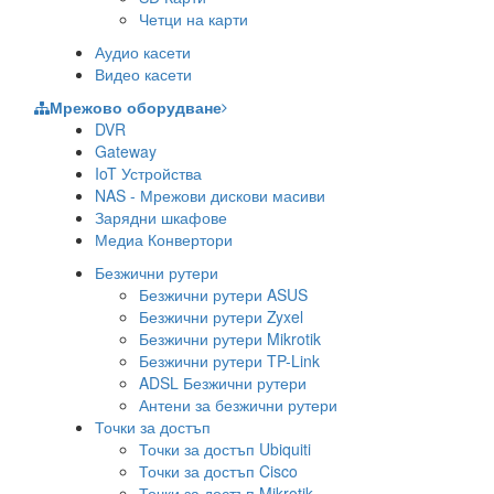
Четци на карти
Аудио касети
Видео касети
Мрежово оборудване
DVR
Gateway
IoT Устройства
NAS - Мрежови дискови масиви
Зарядни шкафове
Медиа Конвертори
Безжични рутери
Безжични рутери ASUS
Безжични рутери Zyxel
Безжични рутери Mikrotik
Безжични рутери TP-Link
ADSL Безжични рутери
Антени за безжични рутери
Точки за достъп
Точки за достъп Ubiquiti
Точки за достъп Cisco
Точки за достъп Mikrotik