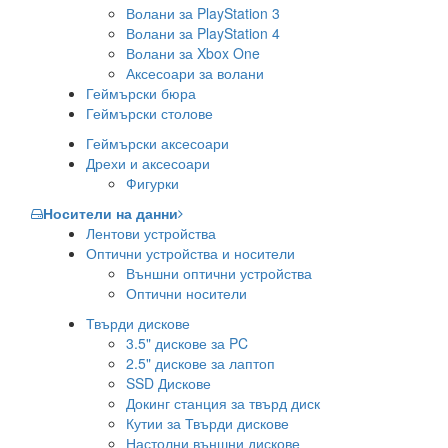
Волани за PlayStation 3
Волани за PlayStation 4
Волани за Xbox One
Аксесоари за волани
Геймърски бюра
Геймърски столове
Геймърски аксесоари
Дрехи и аксесоари
Фигурки
Носители на данни
Лентови устройства
Оптични устройства и носители
Външни оптични устройства
Оптични носители
Твърди дискове
3.5" дискове за PC
2.5" дискове за лаптоп
SSD Дискове
Докинг станция за твърд диск
Кутии за Твърди дискове
Настолни външни дискове