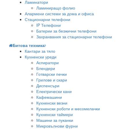
Ламинатори
Ламиниращо фолио
Алармени системи за дома и офиса
Стационарни телефони
IP Телефони
Батерии за безжични телефони
Захранвания за стационарни телефони
Битова техника
Кантари за тяло
Кухненски уреди
Аспиратори
Блендери
Готварски печки
Грилове и скари
Диспенсъри
Електрически кани
Кафемашини
Кухненски везни
Кухненски роботи и месомелачки
Кухненски таймери
Машини за пуканки
Микровълнови фурни