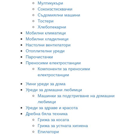
Мултикукъри
Сокоизстисквачки
Съдомиялни машини
Тостери
Хлебопекарни
Мобилни климатици
Мобилни хладилници
Настолни вентилатори
Отоплителни уреди
Парочистачки
Преносими електростанции
Компоненти за преносими
електростанции
Умни уреди за дома
Уреди за домашни любимци
Машинки за подстригване на домашни
любимци
Уреди за здраве и красота
Дребна бяла техника
Грижа за косата
Грижа за устната хигиена
Епилатори