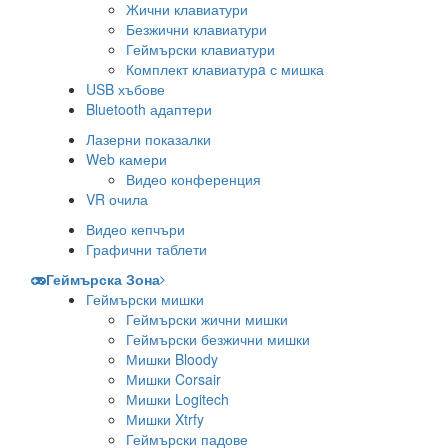
Жични клавиатури
Безжични клавиатури
Геймърски клавиатури
Комплект клавиатурa с мишка
USB хъбове
Bluetooth адаптери
Лазерни показалки
Web камери
Видео конференция
VR очила
Видео кепчъри
Графични таблети
Геймърска Зона
Геймърски мишки
Геймърски жични мишки
Геймърски безжични мишки
Мишки Bloody
Мишки Corsair
Мишки Logitech
Мишки Xtrfy
Геймърски падове