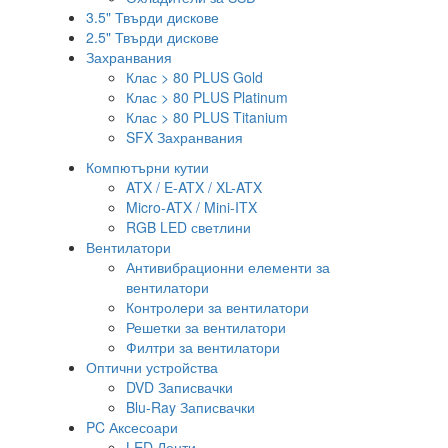
3.5" Твърди дискове
2.5" Твърди дискове
Захранвания
Клас > 80 PLUS Gold
Клас > 80 PLUS Platinum
Клас > 80 PLUS Titanium
SFX Захранвания
Компютърни кутии
ATX / E-ATX / XL-ATX
Micro-ATX / Mini-ITX
RGB LED светлини
Вентилатори
Антивибрационни елементи за
вентилатори
Контролери за вентилатори
Решетки за вентилатори
Филтри за вентилатори
Оптични устройства
DVD Записвачки
Blu-Ray Записвачки
PC Аксесоари
LED Ленти