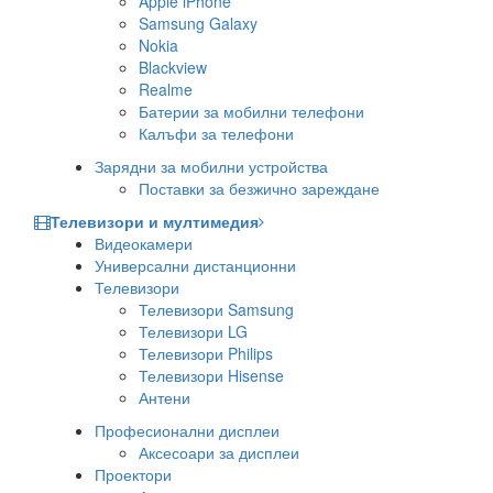
Apple iPhone
Samsung Galaxy
Nokia
Blackview
Realme
Батерии за мобилни телефони
Калъфи за телефони
Зарядни за мобилни устройства
Поставки за безжично зареждане
Телевизори и мултимедия
Видеокамери
Универсални дистанционни
Телевизори
Телевизори Samsung
Телевизори LG
Телевизори Philips
Телевизори Hisense
Антени
Професионални дисплеи
Аксесоари за дисплеи
Проектори