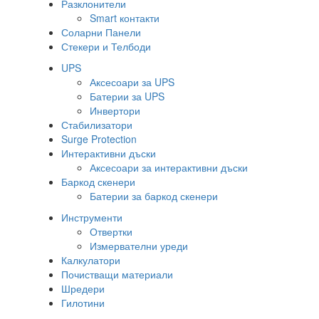
Разклонители
Smart контакти
Соларни Панели
Стекери и Телбоди
UPS
Аксесоари за UPS
Батерии за UPS
Инвертори
Стабилизатори
Surge Protection
Интерактивни дъски
Аксесоари за интерактивни дъски
Баркод скенери
Батерии за баркод скенери
Инструменти
Отвертки
Измервателни уреди
Калкулатори
Почистващи материали
Шредери
Гилотини