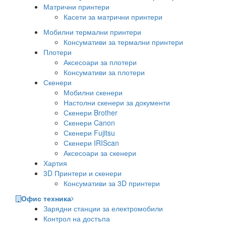
Матрични принтери
Касети за матрични принтери
Мобилни термални принтери
Консумативи за термални принтери
Плотери
Аксесоари за плотери
Консумативи за плотери
Скенери
Мобилни скенери
Настолни скенери за документи
Скенери Brother
Скенери Canon
Скенери Fujitsu
Скенери IRIScan
Аксесоари за скенери
Хартия
3D Принтери и скенери
Консумативи за 3D принтери
Офис техника
Зарядни станции за електромобили
Контрол на достъпа