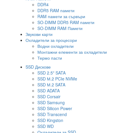
DDR4
DDR5 RAM памети
RAM памети за сървъри
SO-DIMM DDR5 RAM памети
SO-DIMM RAM Памети
Звукови карти
Охладители за процесори
Водни охладители
Монтажни елементи за охладители
Термо пасти
SSD Дискове
SSD 2.5" SATA
SSD М.2 PCIe NVMe
SSD М.2 SATA
SSD ADATA
SSD Corsair
SSD Samsung
SSD Silicon Power
SSD Transcend
SSD Kingston
SSD WD
Охладители за SSD