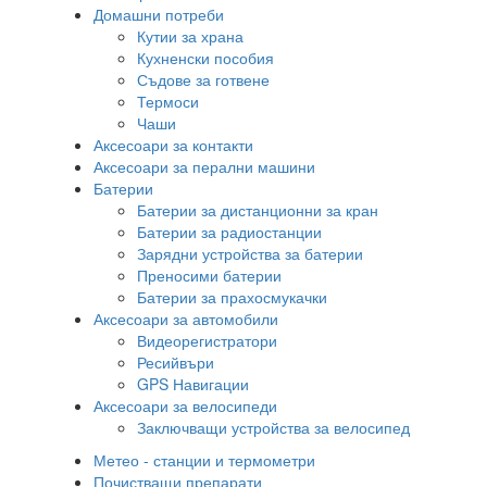
Домашни потреби
Кутии за храна
Кухненски пособия
Съдове за готвене
Термоси
Чаши
Аксесоари за контакти
Аксесоари за перални машини
Батерии
Батерии за дистанционни за кран
Батерии за радиостанции
Зарядни устройства за батерии
Преносими батерии
Батерии за прахосмукачки
Аксесоари за автомобили
Видеорегистратори
Ресийвъри
GPS Навигации
Аксесоари за велосипеди
Заключващи устройства за велосипед
Метео - станции и термометри
Почистващи препарати