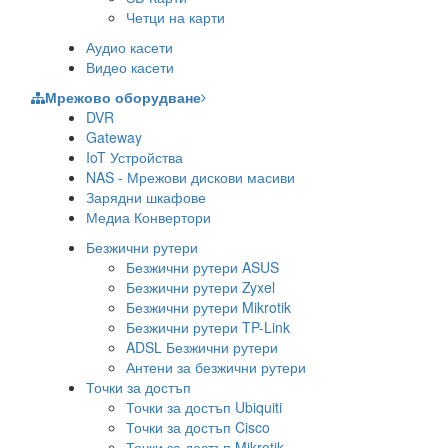
Четци на карти
Аудио касети
Видео касети
Мрежово оборудване
DVR
Gateway
IoT Устройства
NAS - Мрежови дискови масиви
Зарядни шкафове
Медиа Конвертори
Безжични рутери
Безжични рутери ASUS
Безжични рутери Zyxel
Безжични рутери Mikrotik
Безжични рутери TP-Link
ADSL Безжични рутери
Антени за безжични рутери
Точки за достъп
Точки за достъп Ubiquiti
Точки за достъп Cisco
Точки за достъп Mikrotik