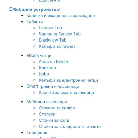
Мобилни устройства
Колички и шкафове за зареждане
Таблети
Lenovo Tab
Samsung Galaxy Tab
Blackview Tab
Калъфи за таблет
eBook четци
Amazon Kindle
Bookeen
Kobo
Калъфи за електронни четци
Smart гривни и часовници
Каишки за смартчасовници
Мобилни аксесоари
Стикове за селфи
Стилуси
Стойки за кола
Стойки за телефони и таблети
Телефони