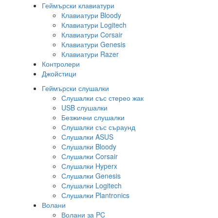
Геймърски клавиатури
Клавиатури Bloody
Клавиатури Logitech
Клавиатури Corsair
Клавиатури Genesis
Клавиатури Razer
Контролери
Джойстици
Геймърски слушалки
Слушалки със стерео жак
USB слушалки
Безжични слушалки
Слушалки със съраунд
Слушалки ASUS
Слушалки Bloody
Слушалки Corsair
Слушалки Hyperx
Слушалки Genesis
Слушалки Logitech
Слушалки Plantronics
Волани
Волани за PC