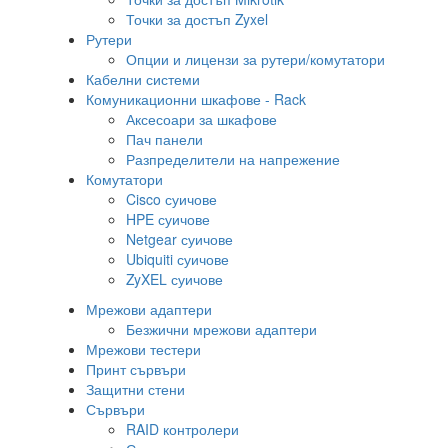
Точки за достъп Zyxel
Рутери
Опции и лицензи за рутери/комутатори
Кабелни системи
Комуникационни шкафове - Rack
Аксесоари за шкафове
Пач панели
Разпределители на напрежение
Комутатори
Cisco суичове
HPE суичове
Netgear суичове
Ubiquiti суичове
ZyXEL суичове
Мрежови адаптери
Безжични мрежови адаптери
Мрежови тестери
Принт сървъри
Защитни стени
Сървъри
RAID контролери