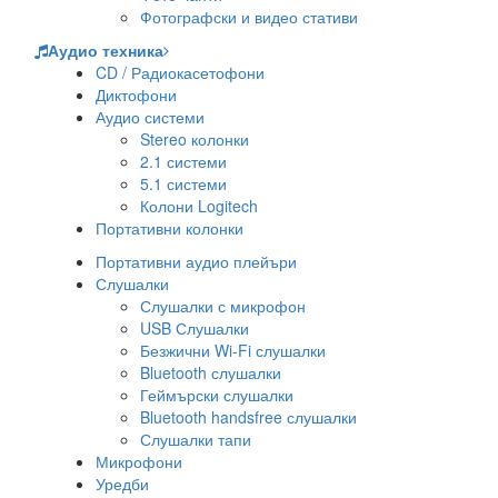
Фотографски и видео стативи
Аудио техника
CD / Радиокасетофони
Диктофони
Аудио системи
Stereo колонки
2.1 системи
5.1 системи
Колони Logitech
Портативни колонки
Портативни аудио плейъри
Слушалки
Слушалки с микрофон
USB Слушалки
Безжични Wi-Fi слушалки
Bluetooth слушалки
Геймърски слушалки
Bluetooth handsfree слушалки
Слушалки тапи
Микрофони
Уредби