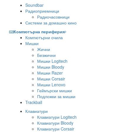
Soundbar
Радиоприемници
Радиочасовници
Системи за домашно кино
Компютърна периферия
Компютърни очила
Мишки
Жични
Безжични
Мишки Logitech
Мишки Bloody
Мишки Razer
Мишки Corsair
Мишки Lenovo
Геймърски мишки
Подложки за мишки
Trackball
Клавиатури
Клавиатури Logitech
Клавиатури Bloody
Клавиатури Corsair