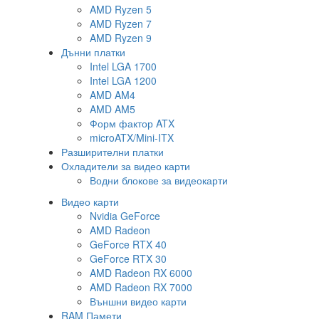
AMD Ryzen 5
AMD Ryzen 7
AMD Ryzen 9
Дънни платки
Intel LGA 1700
Intel LGA 1200
AMD AM4
AMD AM5
Форм фактор ATX
microATX/Mini-ITX
Разширителни платки
Охладители за видео карти
Водни блокове за видеокарти
Видео карти
Nvidia GeForce
AMD Radeon
GeForce RTX 40
GeForce RTX 30
AMD Radeon RX 6000
AMD Radeon RX 7000
Външни видео карти
RAM Памети