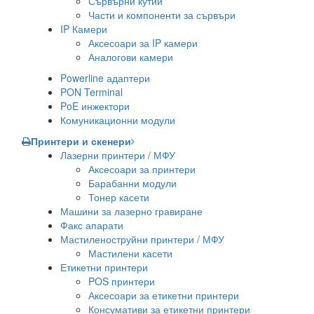
Сървърни кутии
Части и компоненти за сървъри
IP Камери
Аксесоари за IP камери
Аналогови камери
Powerline адаптери
PON Terminal
PoE инжектори
Комуникационни модули
Принтери и скенери
Лазерни принтери / МФУ
Аксесоари за принтери
Барабанни модули
Тонер касети
Машини за лазерно гравиране
Факс апарати
Мастиленоструйни принтери / МФУ
Мастилени касети
Етикетни принтери
POS принтери
Аксесоари за етикетни принтери
Консумативи за етикетни принтери