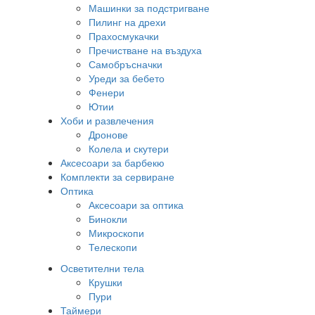
Машинки за подстригване
Пилинг на дрехи
Прахосмукачки
Пречистване на въздуха
Самобръсначки
Уреди за бебето
Фенери
Ютии
Хоби и развлечения
Дронове
Колела и скутери
Аксесоари за барбекю
Комплекти за сервиране
Оптика
Аксесоари за оптика
Бинокли
Микроскопи
Телескопи
Осветителни тела
Крушки
Пури
Таймери