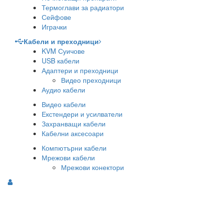
Термоглави за радиатори
Сейфове
Играчки
Кабели и преходници
KVM Суичове
USB кабели
Адаптери и преходници
Видео преходници
Аудио кабели
Видео кабели
Екстендери и усилватели
Захранващи кабели
Кабелни аксесоари
Компютърни кабели
Мрежови кабели
Мрежови конектори