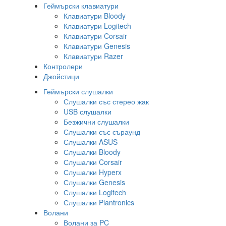
Геймърски клавиатури
Клавиатури Bloody
Клавиатури Logitech
Клавиатури Corsair
Клавиатури Genesis
Клавиатури Razer
Контролери
Джойстици
Геймърски слушалки
Слушалки със стерео жак
USB слушалки
Безжични слушалки
Слушалки със съраунд
Слушалки ASUS
Слушалки Bloody
Слушалки Corsair
Слушалки Hyperx
Слушалки Genesis
Слушалки Logitech
Слушалки Plantronics
Волани
Волани за PC