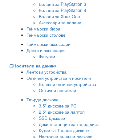
Волани за PlayStation 3
Волани за PlayStation 4
Волани за Xbox One
Аксесоари за волани
Геймърски бюра
Геймърски столове
Геймърски аксесоари
Дрехи и аксесоари
Фигурки
Носители на данни
Лентови устройства
Оптични устройства и носители
Външни оптични устройства
Оптични носители
Твърди дискове
3.5" дискове за PC
2.5" дискове за лаптоп
SSD Дискове
Докинг станция за твърд диск
Кутии за Твърди дискове
Настолни външни дискове