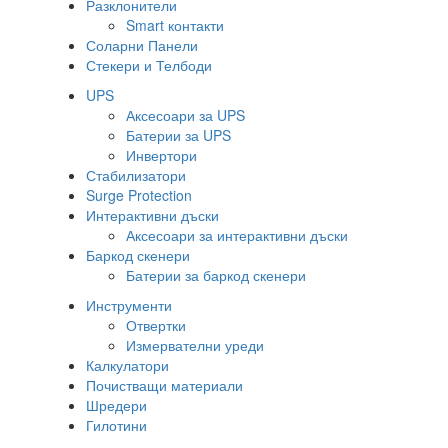
Разклонители
Smart контакти
Соларни Панели
Стекери и Телбоди
UPS
Аксесоари за UPS
Батерии за UPS
Инвертори
Стабилизатори
Surge Protection
Интерактивни дъски
Аксесоари за интерактивни дъски
Баркод скенери
Батерии за баркод скенери
Инструменти
Отвертки
Измервателни уреди
Калкулатори
Почистващи материали
Шредери
Гилотини