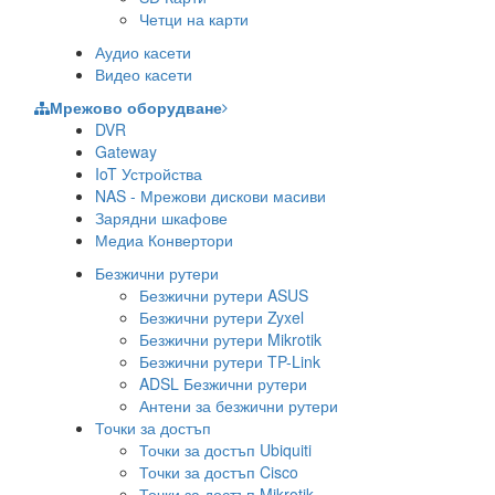
Четци на карти
Аудио касети
Видео касети
Мрежово оборудване
DVR
Gateway
IoT Устройства
NAS - Мрежови дискови масиви
Зарядни шкафове
Медиа Конвертори
Безжични рутери
Безжични рутери ASUS
Безжични рутери Zyxel
Безжични рутери Mikrotik
Безжични рутери TP-Link
ADSL Безжични рутери
Антени за безжични рутери
Точки за достъп
Точки за достъп Ubiquiti
Точки за достъп Cisco
Точки за достъп Mikrotik