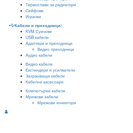
Термоглави за радиатори
Сейфове
Играчки
Кабели и преходници
KVM Суичове
USB кабели
Адаптери и преходници
Видео преходници
Аудио кабели
Видео кабели
Екстендери и усилватели
Захранващи кабели
Кабелни аксесоари
Компютърни кабели
Мрежови кабели
Мрежови конектори