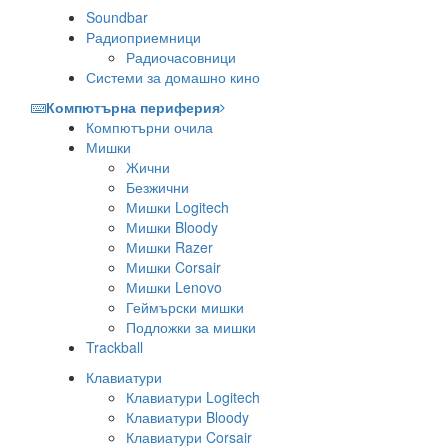
Soundbar
Радиоприемници
Радиочасовници
Системи за домашно кино
Компютърна периферия
Компютърни очила
Мишки
Жични
Безжични
Мишки Logitech
Мишки Bloody
Мишки Razer
Мишки Corsair
Мишки Lenovo
Геймърски мишки
Подложки за мишки
Trackball
Клавиатури
Клавиатури Logitech
Клавиатури Bloody
Клавиатури Corsair