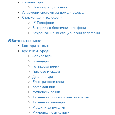
Ламинатори
Ламиниращо фолио
Алармени системи за дома и офиса
Стационарни телефони
IP Телефони
Батерии за безжични телефони
Захранвания за стационарни телефони
Битова техника
Кантари за тяло
Кухненски уреди
Аспиратори
Блендери
Готварски печки
Грилове и скари
Диспенсъри
Електрически кани
Кафемашини
Кухненски везни
Кухненски роботи и месомелачки
Кухненски таймери
Машини за пуканки
Микровълнови фурни