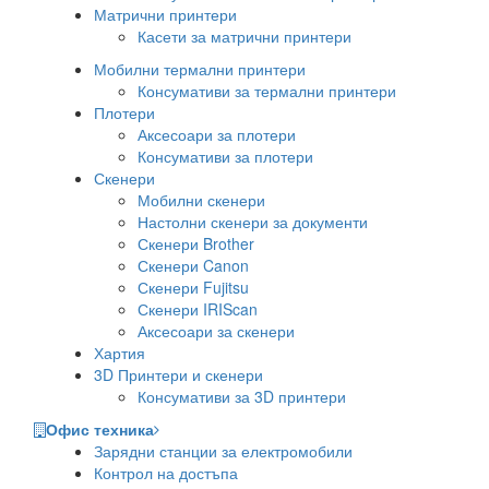
Матрични принтери
Касети за матрични принтери
Мобилни термални принтери
Консумативи за термални принтери
Плотери
Аксесоари за плотери
Консумативи за плотери
Скенери
Мобилни скенери
Настолни скенери за документи
Скенери Brother
Скенери Canon
Скенери Fujitsu
Скенери IRIScan
Аксесоари за скенери
Хартия
3D Принтери и скенери
Консумативи за 3D принтери
Офис техника
Зарядни станции за електромобили
Контрол на достъпа