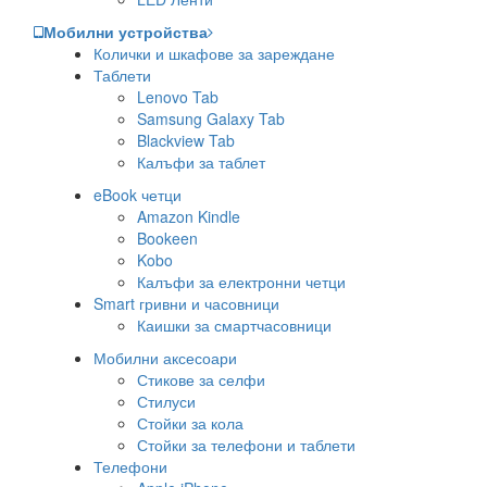
Мобилни устройства
Колички и шкафове за зареждане
Таблети
Lenovo Tab
Samsung Galaxy Tab
Blackview Tab
Калъфи за таблет
eBook четци
Amazon Kindle
Bookeen
Kobo
Калъфи за електронни четци
Smart гривни и часовници
Каишки за смартчасовници
Мобилни аксесоари
Стикове за селфи
Стилуси
Стойки за кола
Стойки за телефони и таблети
Телефони