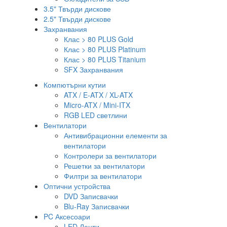
3.5" Твърди дискове
2.5" Твърди дискове
Захранвания
Клас > 80 PLUS Gold
Клас > 80 PLUS Platinum
Клас > 80 PLUS Titanium
SFX Захранвания
Компютърни кутии
ATX / E-ATX / XL-ATX
Micro-ATX / Mini-ITX
RGB LED светлини
Вентилатори
Антивибрационни елементи за
вентилатори
Контролери за вентилатори
Решетки за вентилатори
Филтри за вентилатори
Оптични устройства
DVD Записвачки
Blu-Ray Записвачки
PC Аксесоари
LED Ленти