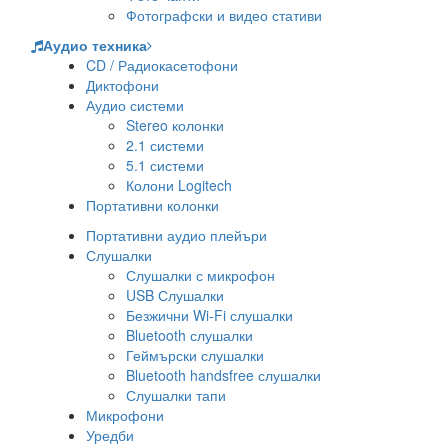
Фотографски и видео стативи
Аудио техника
CD / Радиокасетофони
Диктофони
Аудио системи
Stereo колонки
2.1 системи
5.1 системи
Колони Logitech
Портативни колонки
Портативни аудио плейъри
Слушалки
Слушалки с микрофон
USB Слушалки
Безжични Wi-Fi слушалки
Bluetooth слушалки
Геймърски слушалки
Bluetooth handsfree слушалки
Слушалки тапи
Микрофони
Уредби