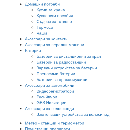
Домашни потреби
Кутии за храна
Кухненски пособия
Съдове за готвене
Термоси
Чаши
Аксесоари за контакти
Аксесоари за перални машини
Батерии
Батерии за дистанционни за кран
Батерии за радиостанции
Зарядни устройства за батерии
Преносими батерии
Батерии за прахосмукачки
Аксесоари за автомобили
Видеорегистратори
Ресийвъри
GPS Навигации
Аксесоари за велосипеди
Заключващи устройства за велосипед
Метео - станции и термометри
Почистващи препарати