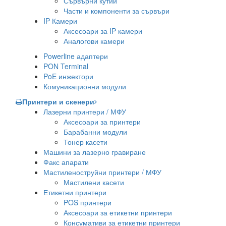
Сървърни кутии
Части и компоненти за сървъри
IP Камери
Аксесоари за IP камери
Аналогови камери
Powerline адаптери
PON Terminal
PoE инжектори
Комуникационни модули
Принтери и скенери
Лазерни принтери / МФУ
Аксесоари за принтери
Барабанни модули
Тонер касети
Машини за лазерно гравиране
Факс апарати
Мастиленоструйни принтери / МФУ
Мастилени касети
Етикетни принтери
POS принтери
Аксесоари за етикетни принтери
Консумативи за етикетни принтери