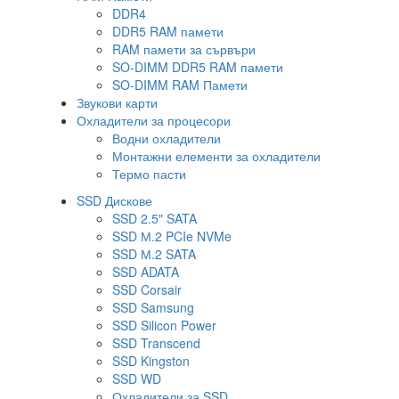
DDR4
DDR5 RAM памети
RAM памети за сървъри
SO-DIMM DDR5 RAM памети
SO-DIMM RAM Памети
Звукови карти
Охладители за процесори
Водни охладители
Монтажни елементи за охладители
Термо пасти
SSD Дискове
SSD 2.5" SATA
SSD М.2 PCIe NVMe
SSD М.2 SATA
SSD ADATA
SSD Corsair
SSD Samsung
SSD Silicon Power
SSD Transcend
SSD Kingston
SSD WD
Охладители за SSD