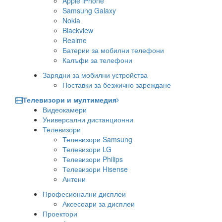
Apple iPhone
Samsung Galaxy
Nokia
Blackview
Realme
Батерии за мобилни телефони
Калъфи за телефони
Зарядни за мобилни устройства
Поставки за безжично зареждане
Телевизори и мултимедия
Видеокамери
Универсални дистанционни
Телевизори
Телевизори Samsung
Телевизори LG
Телевизори Philips
Телевизори Hisense
Антени
Професионални дисплеи
Аксесоари за дисплеи
Проектори