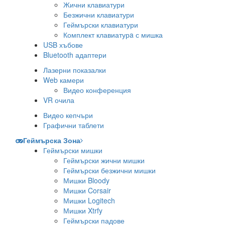
Жични клавиатури
Безжични клавиатури
Геймърски клавиатури
Комплект клавиатурa с мишка
USB хъбове
Bluetooth адаптери
Лазерни показалки
Web камери
Видео конференция
VR очила
Видео кепчъри
Графични таблети
Геймърска Зона
Геймърски мишки
Геймърски жични мишки
Геймърски безжични мишки
Мишки Bloody
Мишки Corsair
Мишки Logitech
Мишки Xtrfy
Геймърски падове