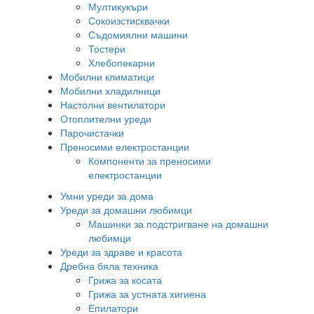
Мултикукъри
Сокоизстисквачки
Съдомиялни машини
Тостери
Хлебопекарни
Мобилни климатици
Мобилни хладилници
Настолни вентилатори
Отоплителни уреди
Парочистачки
Преносими електростанции
Компоненти за преносими
електростанции
Умни уреди за дома
Уреди за домашни любимци
Машинки за подстригване на домашни
любимци
Уреди за здраве и красота
Дребна бяла техника
Грижа за косата
Грижа за устната хигиена
Епилатори