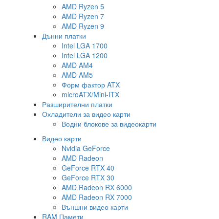
AMD Ryzen 5
AMD Ryzen 7
AMD Ryzen 9
Дънни платки
Intel LGA 1700
Intel LGA 1200
AMD AM4
AMD AM5
Форм фактор ATX
microATX/Mini-ITX
Разширителни платки
Охладители за видео карти
Водни блокове за видеокарти
Видео карти
Nvidia GeForce
AMD Radeon
GeForce RTX 40
GeForce RTX 30
AMD Radeon RX 6000
AMD Radeon RX 7000
Външни видео карти
RAM Памети