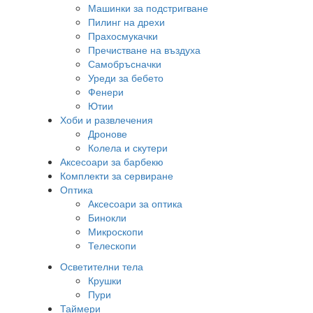
Машинки за подстригване
Пилинг на дрехи
Прахосмукачки
Пречистване на въздуха
Самобръсначки
Уреди за бебето
Фенери
Ютии
Хоби и развлечения
Дронове
Колела и скутери
Аксесоари за барбекю
Комплекти за сервиране
Оптика
Аксесоари за оптика
Бинокли
Микроскопи
Телескопи
Осветителни тела
Крушки
Пури
Таймери