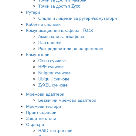
Точки за достъп Zyxel
Рутери
Опции и лицензи за рутери/комутатори
Кабелни системи
Комуникационни шкафове - Rack
Аксесоари за шкафове
Пач панели
Разпределители на напрежение
Комутатори
Cisco суичове
HPE суичове
Netgear суичове
Ubiquiti суичове
ZyXEL суичове
Мрежови адаптери
Безжични мрежови адаптери
Мрежови тестери
Принт сървъри
Защитни стени
Сървъри
RAID контролери