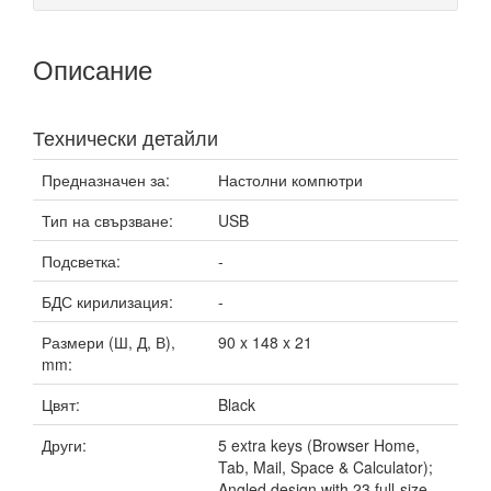
Описание
Технически детайли
Предназначен за:
Настолни компютри
Тип на свързване:
USB
Подсветка:
-
БДС кирилизация:
-
Размери (Ш, Д, В),
90 x 148 x 21
mm:
Цвят:
Black
Други:
5 extra keys (Browser Home,
Tab, Mail, Space & Calculator);
Angled design with 23 full-size,