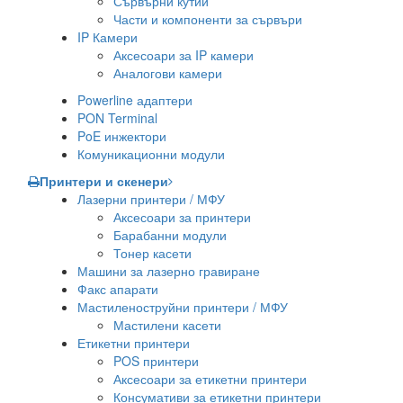
Сървърни кутии
Части и компоненти за сървъри
IP Камери
Аксесоари за IP камери
Аналогови камери
Powerline адаптери
PON Terminal
PoE инжектори
Комуникационни модули
Принтери и скенери
Лазерни принтери / МФУ
Аксесоари за принтери
Барабанни модули
Тонер касети
Машини за лазерно гравиране
Факс апарати
Мастиленоструйни принтери / МФУ
Мастилени касети
Етикетни принтери
POS принтери
Аксесоари за етикетни принтери
Консумативи за етикетни принтери