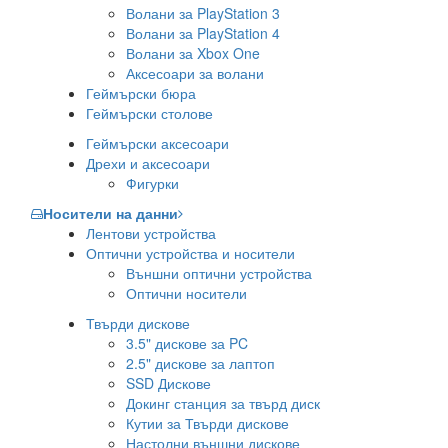
Волани за PlayStation 3
Волани за PlayStation 4
Волани за Xbox One
Аксесоари за волани
Геймърски бюра
Геймърски столове
Геймърски аксесоари
Дрехи и аксесоари
Фигурки
Носители на данни
Лентови устройства
Оптични устройства и носители
Външни оптични устройства
Оптични носители
Твърди дискове
3.5" дискове за PC
2.5" дискове за лаптоп
SSD Дискове
Докинг станция за твърд диск
Кутии за Твърди дискове
Настолни външни дискове