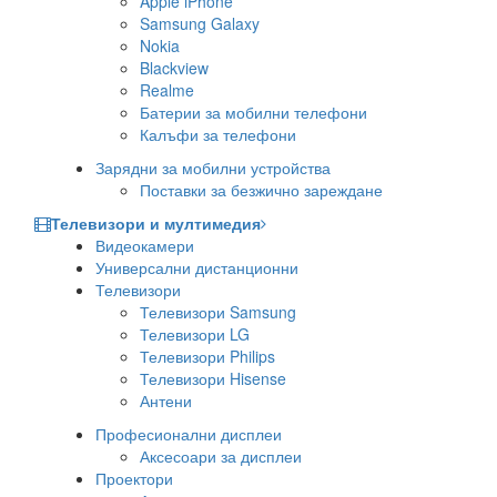
Apple iPhone
Samsung Galaxy
Nokia
Blackview
Realme
Батерии за мобилни телефони
Калъфи за телефони
Зарядни за мобилни устройства
Поставки за безжично зареждане
Телевизори и мултимедия
Видеокамери
Универсални дистанционни
Телевизори
Телевизори Samsung
Телевизори LG
Телевизори Philips
Телевизори Hisense
Антени
Професионални дисплеи
Аксесоари за дисплеи
Проектори