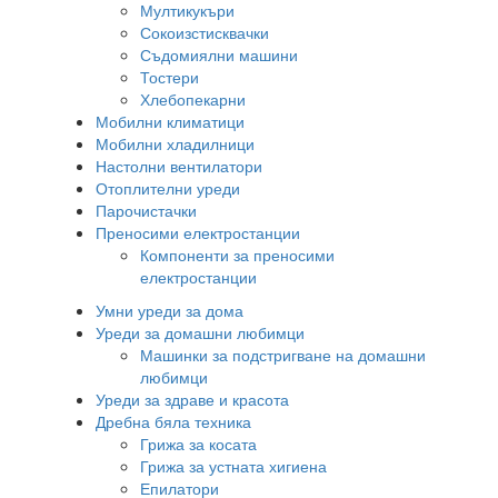
Мултикукъри
Сокоизстисквачки
Съдомиялни машини
Тостери
Хлебопекарни
Мобилни климатици
Мобилни хладилници
Настолни вентилатори
Отоплителни уреди
Парочистачки
Преносими електростанции
Компоненти за преносими
електростанции
Умни уреди за дома
Уреди за домашни любимци
Машинки за подстригване на домашни
любимци
Уреди за здраве и красота
Дребна бяла техника
Грижа за косата
Грижа за устната хигиена
Епилатори