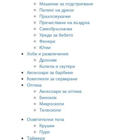
Машинки за подстригване
Пилинг на дрехи
Прахосмукачки
Пречистване на въздуха
Самобръсначки
Уреди за бебето
Фенери
Ютии
Хоби и развлечения
Дронове
Колела и скутери
Аксесоари за барбекю
Комплекти за сервиране
Оптика
Аксесоари за оптика
Бинокли
Микроскопи
Телескопи
Осветителни тела
Крушки
Пури
Таймери