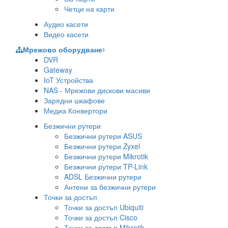
Четци на карти
Аудио касети
Видео касети
Мрежово оборудване
DVR
Gateway
IoT Устройства
NAS - Мрежови дискови масиви
Зарядни шкафове
Медиа Конвертори
Безжични рутери
Безжични рутери ASUS
Безжични рутери Zyxel
Безжични рутери Mikrotik
Безжични рутери TP-Link
ADSL Безжични рутери
Антени за безжични рутери
Точки за достъп
Точки за достъп Ubiquiti
Точки за достъп Cisco
Точки за достъп Mikrotik