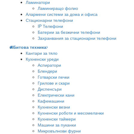
Ламинатори
Ламиниращо фолио
Алармени системи за дома и офиса
Стационарни телефони
IP Телефони
Батерии за безжични телефони
Захранвания за стационарни телефони
Битова техника
Кантари за тяло
Кухненски уреди
Аспиратори
Блендери
Готварски печки
Грилове и скари
Диспенсъри
Електрически кани
Кафемашини
Кухненски везни
Кухненски роботи и месомелачки
Кухненски таймери
Машини за пуканки
Микровълнови фурни