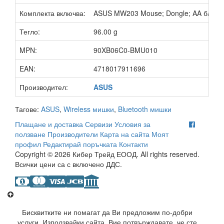
Комплекта включва:
ASUS MW203 Mouse; Dongle; AA батерия;
Тегло:
96.00 g
MPN:
90XB06C0-BMU010
EAN:
4718017911696
Производител:
ASUS
Тагове:
ASUS
,
Wireless мишки
,
Bluetooth мишки
Плащане и доставка
Сервизи
Условия за
ползване
Производители
Карта на сайта
Моят
профил
Редактирай поръчката
Контакти
Copyright © 2026 Кибер Трейд ЕООД. All rights reserved.
Всички цени са с включено ДДС.
Бисквитките ни помагат да Ви предложим по-добри
услуги. Използвайки сайта, Вие потвърждавате, че сте