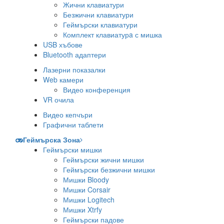
Жични клавиатури
Безжични клавиатури
Геймърски клавиатури
Комплект клавиатурa с мишка
USB хъбове
Bluetooth адаптери
Лазерни показалки
Web камери
Видео конференция
VR очила
Видео кепчъри
Графични таблети
Геймърска Зона
Геймърски мишки
Геймърски жични мишки
Геймърски безжични мишки
Мишки Bloody
Мишки Corsair
Мишки Logitech
Мишки Xtrfy
Геймърски падове