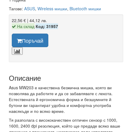
Тагове:
ASUS
,
Wireless мишки
,
Bluetooth мишки
22,56 € | 44,12 лв.
На склад
Код: 31957
Поръчай
Описание
Asus MW203 е качествена безжична мишка, която ви
позволява да работите и да се забавлявате с лекота.
Естествената й ергономична форма и безшумните й
бутони ви гарантират удобна и комфортна употреба
навсякъде и по всяко време.
Тя разполага с висококачествен оптичен сензор с 1000,
1600, 2400 dpi резолюция, който ще предаде всяко ваше
движение с прецизност, независимо дали използвате