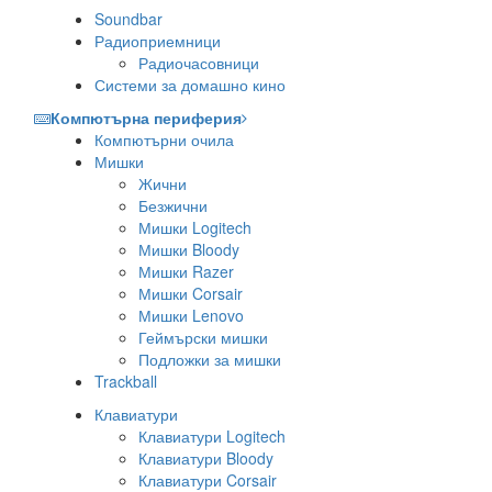
Soundbar
Радиоприемници
Радиочасовници
Системи за домашно кино
Компютърна периферия
Компютърни очила
Мишки
Жични
Безжични
Мишки Logitech
Мишки Bloody
Мишки Razer
Мишки Corsair
Мишки Lenovo
Геймърски мишки
Подложки за мишки
Trackball
Клавиатури
Клавиатури Logitech
Клавиатури Bloody
Клавиатури Corsair