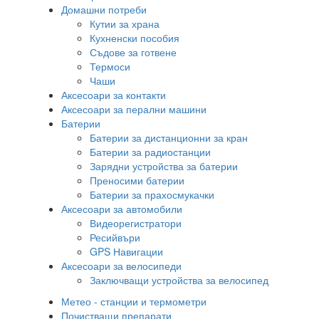
Домашни потреби
Кутии за храна
Кухненски пособия
Съдове за готвене
Термоси
Чаши
Аксесоари за контакти
Аксесоари за перални машини
Батерии
Батерии за дистанционни за кран
Батерии за радиостанции
Зарядни устройства за батерии
Преносими батерии
Батерии за прахосмукачки
Аксесоари за автомобили
Видеорегистратори
Ресийвъри
GPS Навигации
Аксесоари за велосипеди
Заключващи устройства за велосипед
Метео - станции и термометри
Почистващи препарати