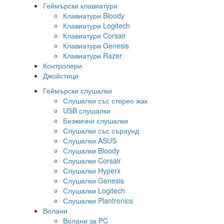
Геймърски клавиатури
Клавиатури Bloody
Клавиатури Logitech
Клавиатури Corsair
Клавиатури Genesis
Клавиатури Razer
Контролери
Джойстици
Геймърски слушалки
Слушалки със стерео жак
USB слушалки
Безжични слушалки
Слушалки със съраунд
Слушалки ASUS
Слушалки Bloody
Слушалки Corsair
Слушалки Hyperx
Слушалки Genesis
Слушалки Logitech
Слушалки Plantronics
Волани
Волани за PC