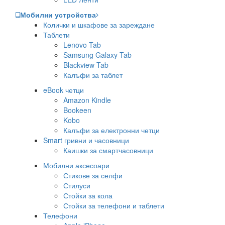
Мобилни устройства
Колички и шкафове за зареждане
Таблети
Lenovo Tab
Samsung Galaxy Tab
Blackview Tab
Калъфи за таблет
eBook четци
Amazon Kindle
Bookeen
Kobo
Калъфи за електронни четци
Smart гривни и часовници
Каишки за смартчасовници
Мобилни аксесоари
Стикове за селфи
Стилуси
Стойки за кола
Стойки за телефони и таблети
Телефони