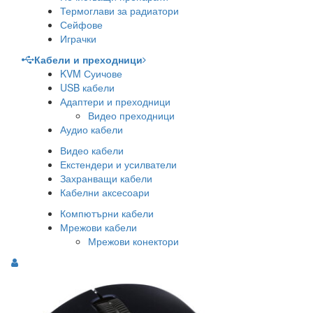
Термоглави за радиатори
Сейфове
Играчки
Кабели и преходници
KVM Суичове
USB кабели
Адаптери и преходници
Видео преходници
Аудио кабели
Видео кабели
Екстендери и усилватели
Захранващи кабели
Кабелни аксесоари
Компютърни кабели
Мрежови кабели
Мрежови конектори