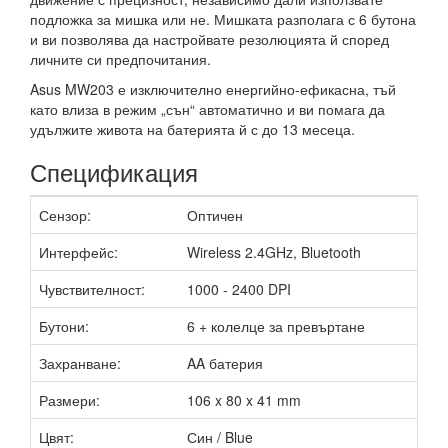
подложка за мишка или не. Мишката разполага с 6 бутона
и ви позволява да настройвате резолюцията й според
личните си предпочитания.
Asus MW203 е изключително енергийно-ефикасна, тъй
като влиза в режим „сън“ автоматично и ви помага да
удължите живота на батерията й с до 13 месеца.
Спецификация
Сензор:
Оптичен
Интерфейс:
Wireless 2.4GHz, Bluetooth
Чувствителност:
1000 - 2400 DPI
Бутони:
6 + колелце за превъртане
Захранване:
AA батерия
Размери:
106 x 80 x 41 mm
Цвят:
Син / Blue