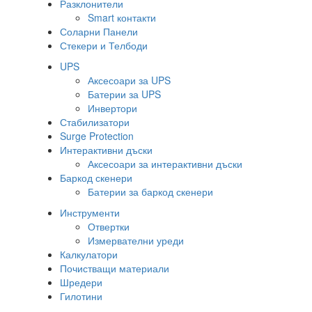
Разклонители
Smart контакти
Соларни Панели
Стекери и Телбоди
UPS
Аксесоари за UPS
Батерии за UPS
Инвертори
Стабилизатори
Surge Protection
Интерактивни дъски
Аксесоари за интерактивни дъски
Баркод скенери
Батерии за баркод скенери
Инструменти
Отвертки
Измервателни уреди
Калкулатори
Почистващи материали
Шредери
Гилотини