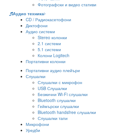
Фотографски и видео стативи
Аудио техника
CD / Радиокасетофони
Диктофони
Аудио системи
Stereo колонки
2.1 системи
5.1 системи
Колони Logitech
Портативни колонки
Портативни аудио плейъри
Слушалки
Слушалки с микрофон
USB Слушалки
Безжични Wi-Fi слушалки
Bluetooth слушалки
Геймърски слушалки
Bluetooth handsfree слушалки
Слушалки тапи
Микрофони
Уредби