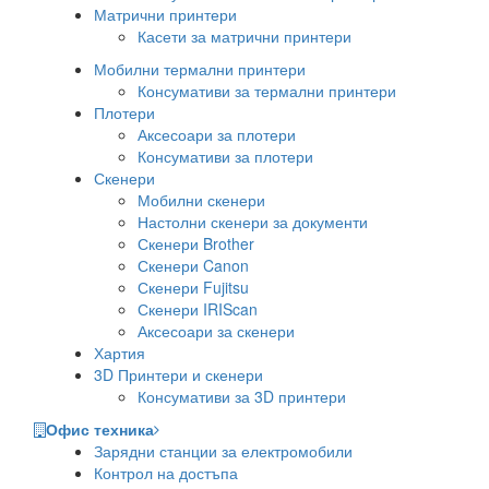
Матрични принтери
Касети за матрични принтери
Мобилни термални принтери
Консумативи за термални принтери
Плотери
Аксесоари за плотери
Консумативи за плотери
Скенери
Мобилни скенери
Настолни скенери за документи
Скенери Brother
Скенери Canon
Скенери Fujitsu
Скенери IRIScan
Аксесоари за скенери
Хартия
3D Принтери и скенери
Консумативи за 3D принтери
Офис техника
Зарядни станции за електромобили
Контрол на достъпа