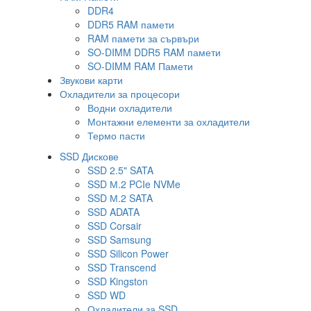
DDR4
DDR5 RAM памети
RAM памети за сървъри
SO-DIMM DDR5 RAM памети
SO-DIMM RAM Памети
Звукови карти
Охладители за процесори
Водни охладители
Монтажни елементи за охладители
Термо пасти
SSD Дискове
SSD 2.5" SATA
SSD М.2 PCIe NVMe
SSD М.2 SATA
SSD ADATA
SSD Corsair
SSD Samsung
SSD Silicon Power
SSD Transcend
SSD Kingston
SSD WD
Охладители за SSD