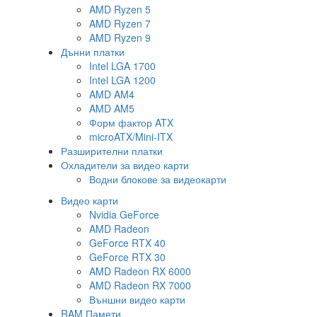
AMD Ryzen 5
AMD Ryzen 7
AMD Ryzen 9
Дънни платки
Intel LGA 1700
Intel LGA 1200
AMD AM4
AMD AM5
Форм фактор ATX
microATX/Mini-ITX
Разширителни платки
Охладители за видео карти
Водни блокове за видеокарти
Видео карти
Nvidia GeForce
AMD Radeon
GeForce RTX 40
GeForce RTX 30
AMD Radeon RX 6000
AMD Radeon RX 7000
Външни видео карти
RAM Памети