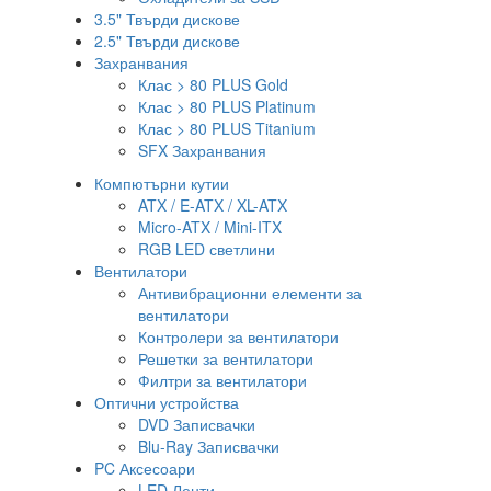
3.5" Твърди дискове
2.5" Твърди дискове
Захранвания
Клас > 80 PLUS Gold
Клас > 80 PLUS Platinum
Клас > 80 PLUS Titanium
SFX Захранвания
Компютърни кутии
ATX / E-ATX / XL-ATX
Micro-ATX / Mini-ITX
RGB LED светлини
Вентилатори
Антивибрационни елементи за
вентилатори
Контролери за вентилатори
Решетки за вентилатори
Филтри за вентилатори
Оптични устройства
DVD Записвачки
Blu-Ray Записвачки
PC Аксесоари
LED Ленти