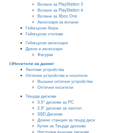
Волани за PlayStation 3
Волани за PlayStation 4
Волани за Xbox One
Аксесоари за волани
Геймърски бюра
Геймърски столове
Геймърски аксесоари
Дрехи и аксесоари
Фигурки
Носители на данни
Лентови устройства
Оптични устройства и носители
Външни оптични устройства
Оптични носители
Твърди дискове
3.5" дискове за PC
2.5" дискове за лаптоп
SSD Дискове
Докинг станция за твърд диск
Кутии за Твърди дискове
Настолни външни дискове