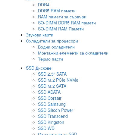
DDR4
DDR5 RAM памети
RAM памети за сървъри
SO-DIMM DDR5 RAM памети
SO-DIMM RAM Памети
Звукови карти
Охладители за процесори
Водни охладители
Монтажни елементи за охладители
Термо пасти
SSD Дискове
SSD 2.5" SATA
SSD М.2 PCIe NVMe
SSD М.2 SATA
SSD ADATA
SSD Corsair
SSD Samsung
SSD Silicon Power
SSD Transcend
SSD Kingston
SSD WD
Охладители за SSD