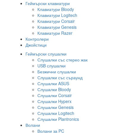
Геймърски клавиатури
Клавиатури Bloody
Клавиатури Logitech
Клавиатури Corsair
Клавиатури Genesis
Клавиатури Razer
Контролери
Джойстици
Геймърски слушалки
Слушалки със стерео жак
USB слушалки
Безжични слушалки
Слушалки със съраунд
Слушалки ASUS
Слушалки Bloody
Слушалки Corsair
Слушалки Hyperx
Слушалки Genesis
Слушалки Logitech
Слушалки Plantronics
Волани
Волани за PC