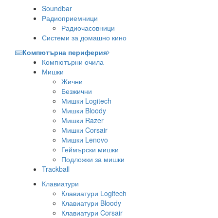
Soundbar
Радиоприемници
Радиочасовници
Системи за домашно кино
Компютърна периферия
Компютърни очила
Мишки
Жични
Безжични
Мишки Logitech
Мишки Bloody
Мишки Razer
Мишки Corsair
Мишки Lenovo
Геймърски мишки
Подложки за мишки
Trackball
Клавиатури
Клавиатури Logitech
Клавиатури Bloody
Клавиатури Corsair