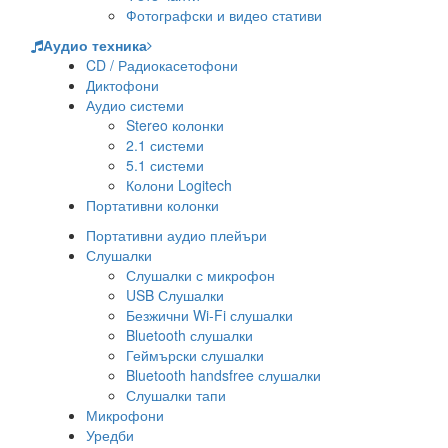
Фотографски и видео стативи
Аудио техника
CD / Радиокасетофони
Диктофони
Аудио системи
Stereo колонки
2.1 системи
5.1 системи
Колони Logitech
Портативни колонки
Портативни аудио плейъри
Слушалки
Слушалки с микрофон
USB Слушалки
Безжични Wi-Fi слушалки
Bluetooth слушалки
Геймърски слушалки
Bluetooth handsfree слушалки
Слушалки тапи
Микрофони
Уредби