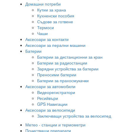
Домашни потреби
Кутии за храна
Кухненски пособия
Съдове за готвене
Термоси
Чаши
Аксесоари за контакти
Аксесоари за перални машини
Батерии
Батерии за дистанционни за кран
Батерии за радиостанции
Зарядни устройства за батерии
Преносими батерии
Батерии за прахосмукачки
Аксесоари за автомобили
Видеорегистратори
Ресийвъри
GPS Навигации
Аксесоари за велосипеди
Заключващи устройства за велосипед
Метео - станции и термометри
Почистващи препарати