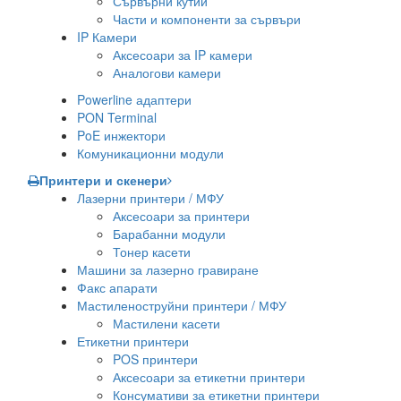
Сървърни кутии
Части и компоненти за сървъри
IP Камери
Аксесоари за IP камери
Аналогови камери
Powerline адаптери
PON Terminal
PoE инжектори
Комуникационни модули
Принтери и скенери
Лазерни принтери / МФУ
Аксесоари за принтери
Барабанни модули
Тонер касети
Машини за лазерно гравиране
Факс апарати
Мастиленоструйни принтери / МФУ
Мастилени касети
Етикетни принтери
POS принтери
Аксесоари за етикетни принтери
Консумативи за етикетни принтери