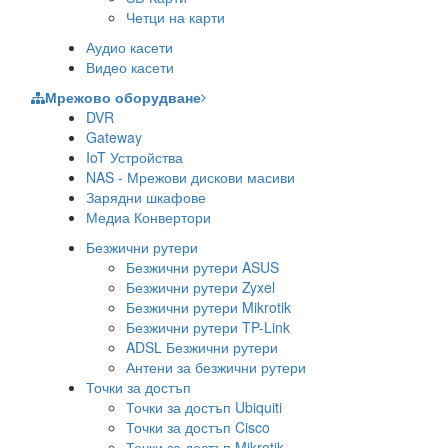
Четци на карти
Аудио касети
Видео касети
Мрежово оборудване
DVR
Gateway
IoT Устройства
NAS - Мрежови дискови масиви
Зарядни шкафове
Медиа Конвертори
Безжични рутери
Безжични рутери ASUS
Безжични рутери Zyxel
Безжични рутери Mikrotik
Безжични рутери TP-Link
ADSL Безжични рутери
Антени за безжични рутери
Точки за достъп
Точки за достъп Ubiquiti
Точки за достъп Cisco
Точки за достъп Mikrotik