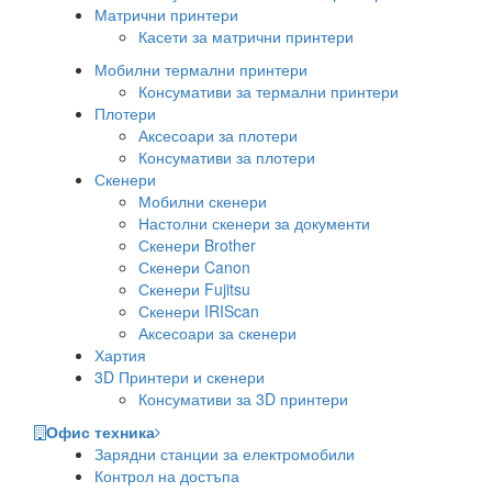
Матрични принтери
Касети за матрични принтери
Мобилни термални принтери
Консумативи за термални принтери
Плотери
Аксесоари за плотери
Консумативи за плотери
Скенери
Мобилни скенери
Настолни скенери за документи
Скенери Brother
Скенери Canon
Скенери Fujitsu
Скенери IRIScan
Аксесоари за скенери
Хартия
3D Принтери и скенери
Консумативи за 3D принтери
Офис техника
Зарядни станции за електромобили
Контрол на достъпа