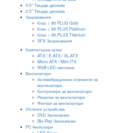
3.5" Твърди дискове
2.5" Твърди дискове
Захранвания
Клас > 80 PLUS Gold
Клас > 80 PLUS Platinum
Клас > 80 PLUS Titanium
SFX Захранвания
Компютърни кутии
ATX / E-ATX / XL-ATX
Micro-ATX / Mini-ITX
RGB LED светлини
Вентилатори
Антивибрационни елементи за
вентилатори
Контролери за вентилатори
Решетки за вентилатори
Филтри за вентилатори
Оптични устройства
DVD Записвачки
Blu-Ray Записвачки
PC Аксесоари
LED Ленти