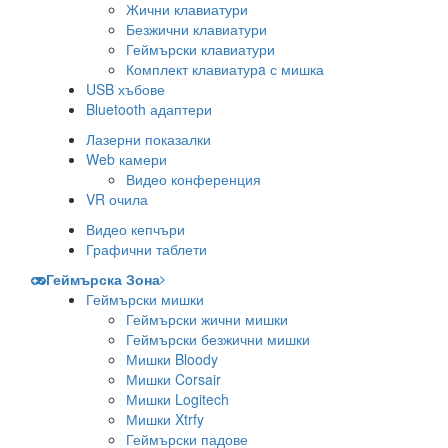
Жични клавиатури
Безжични клавиатури
Геймърски клавиатури
Комплект клавиатурa с мишка
USB хъбове
Bluetooth адаптери
Лазерни показалки
Web камери
Видео конференция
VR очила
Видео кепчъри
Графични таблети
Геймърска Зона
Геймърски мишки
Геймърски жични мишки
Геймърски безжични мишки
Мишки Bloody
Мишки Corsair
Мишки Logitech
Мишки Xtrfy
Геймърски падове