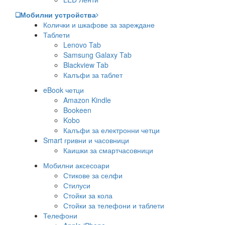
Мобилни устройства
Колички и шкафове за зареждане
Таблети
Lenovo Tab
Samsung Galaxy Tab
Blackview Tab
Калъфи за таблет
eBook четци
Amazon Kindle
Bookeen
Kobo
Калъфи за електронни четци
Smart гривни и часовници
Каишки за смартчасовници
Мобилни аксесоари
Стикове за селфи
Стилуси
Стойки за кола
Стойки за телефони и таблети
Телефони