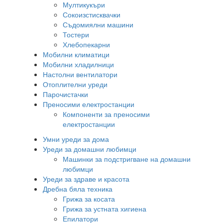
Мултикукъри
Сокоизстисквачки
Съдомиялни машини
Тостери
Хлебопекарни
Мобилни климатици
Мобилни хладилници
Настолни вентилатори
Отоплителни уреди
Парочистачки
Преносими електростанции
Компоненти за преносими
електростанции
Умни уреди за дома
Уреди за домашни любимци
Машинки за подстригване на домашни
любимци
Уреди за здраве и красота
Дребна бяла техника
Грижа за косата
Грижа за устната хигиена
Епилатори