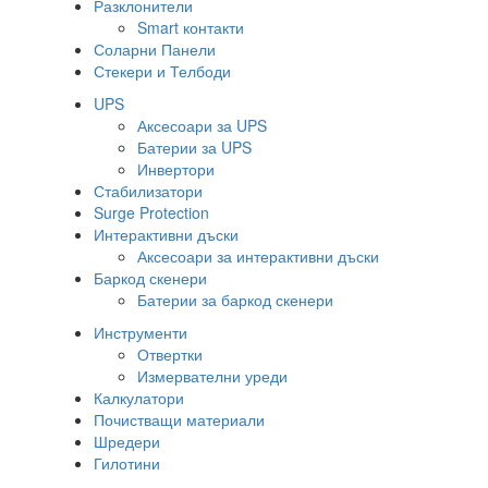
Разклонители
Smart контакти
Соларни Панели
Стекери и Телбоди
UPS
Аксесоари за UPS
Батерии за UPS
Инвертори
Стабилизатори
Surge Protection
Интерактивни дъски
Аксесоари за интерактивни дъски
Баркод скенери
Батерии за баркод скенери
Инструменти
Отвертки
Измервателни уреди
Калкулатори
Почистващи материали
Шредери
Гилотини