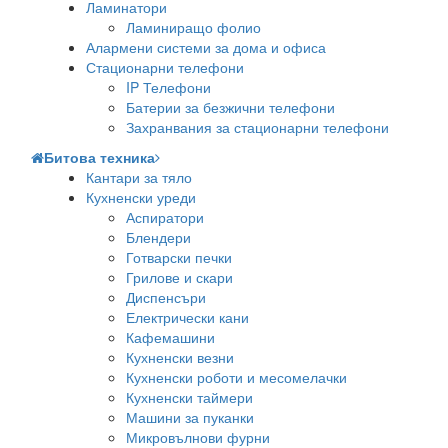
Ламинатори
Ламиниращо фолио
Алармени системи за дома и офиса
Стационарни телефони
IP Телефони
Батерии за безжични телефони
Захранвания за стационарни телефони
Битова техника
Кантари за тяло
Кухненски уреди
Аспиратори
Блендери
Готварски печки
Грилове и скари
Диспенсъри
Електрически кани
Кафемашини
Кухненски везни
Кухненски роботи и месомелачки
Кухненски таймери
Машини за пуканки
Микровълнови фурни