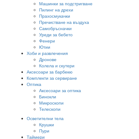
Машинки за подстригване
Пилинг на дрехи
Прахосмукачки
Пречистване на въздуха
Самобръсначки
Уреди за бебето
Фенери
Ютии
Хоби и развлечения
Дронове
Колела и скутери
Аксесоари за барбекю
Комплекти за сервиране
Оптика
Аксесоари за оптика
Бинокли
Микроскопи
Телескопи
Осветителни тела
Крушки
Пури
Таймери