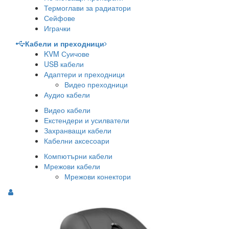
Термоглави за радиатори
Сейфове
Играчки
Кабели и преходници
KVM Суичове
USB кабели
Адаптери и преходници
Видео преходници
Аудио кабели
Видео кабели
Екстендери и усилватели
Захранващи кабели
Кабелни аксесоари
Компютърни кабели
Мрежови кабели
Мрежови конектори