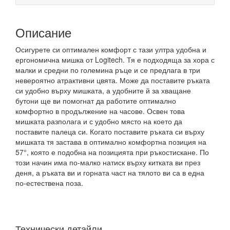
Описание
Осигурете си оптимален комфорт с тази ултра удобна и
ергономична мишка от Logitech. Тя е подходяща за хора с
малки и средни по големина ръце и се предлага в три
невероятно атрактивни цвята. Може да поставите ръката
си удобно върху мишката, а удобните й за хващане
бутони ще ви помогнат да работите оптимално
комфортно в продължение на часове. Освен това
мишката разполага и с удобно място на което да
поставите палеца си. Когато поставите ръката си върху
мишката тя застава в оптимално комфортна позиция на
57°, която е подобна на позицията при ръкостискане. По
този начин има по-малко натиск върху китката ви през
деня, а ръката ви и горната част на тялото ви са в една
по-естествена поза.
Технически детайли