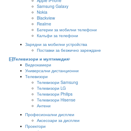
Apple iPhone
Samsung Galaxy
Nokia
Blackview
Realme
Батерии за мобилни телефони
Калъфи за телефони
Зарядни за мобилни устройства
Поставки за безжично зареждане
Телевизори и мултимедия
Видеокамери
Универсални дистанционни
Телевизори
Телевизори Samsung
Телевизори LG
Телевизори Philips
Телевизори Hisense
Антени
Професионални дисплеи
Аксесоари за дисплеи
Проектори