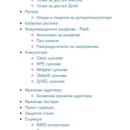
Точки за достъп Zyxel
Рутери
Опции и лицензи за рутери/комутатори
Кабелни системи
Комуникационни шкафове - Rack
Аксесоари за шкафове
Пач панели
Разпределители на напрежение
Комутатори
Cisco суичове
HPE суичове
Netgear суичове
Ubiquiti суичове
ZyXEL суичове
Мрежови адаптери
Безжични мрежови адаптери
Мрежови тестери
Принт сървъри
Защитни стени
Сървъри
RAID контролери