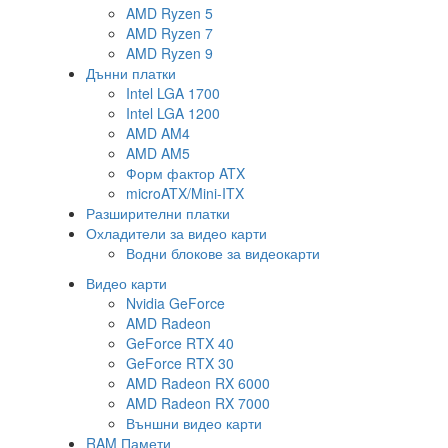
AMD Ryzen 5
AMD Ryzen 7
AMD Ryzen 9
Дънни платки
Intel LGA 1700
Intel LGA 1200
AMD AM4
AMD AM5
Форм фактор ATX
microATX/Mini-ITX
Разширителни платки
Охладители за видео карти
Водни блокове за видеокарти
Видео карти
Nvidia GeForce
AMD Radeon
GeForce RTX 40
GeForce RTX 30
AMD Radeon RX 6000
AMD Radeon RX 7000
Външни видео карти
RAM Памети