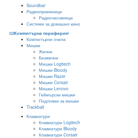
Soundbar
Радиоприемници
Радиочасовници
Системи за домашно кино
Компютърна периферия
Компютърни очила
Мишки
Жични
Безжични
Мишки Logitech
Мишки Bloody
Мишки Razer
Мишки Corsair
Мишки Lenovo
Геймърски мишки
Подложки за мишки
Trackball
Клавиатури
Клавиатури Logitech
Клавиатури Bloody
Клавиатури Corsair