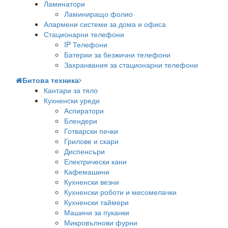
Ламинатори
Ламиниращо фолио
Алармени системи за дома и офиса
Стационарни телефони
IP Телефони
Батерии за безжични телефони
Захранвания за стационарни телефони
Битова техника
Кантари за тяло
Кухненски уреди
Аспиратори
Блендери
Готварски печки
Грилове и скари
Диспенсъри
Електрически кани
Кафемашини
Кухненски везни
Кухненски роботи и месомелачки
Кухненски таймери
Машини за пуканки
Микровълнови фурни