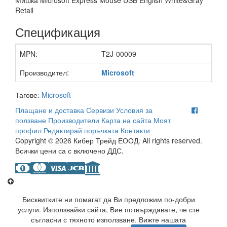
Мишка Microsoft Express Mouse USB English White&Gray
Retail
Спецификация
MPN:
T2J-00009
Производител:
Microsoft
Тагове:
Microsoft
Плащане и доставка
Сервизи
Условия за
ползване
Производители
Карта на сайта
Моят
профил
Редактирай поръчката
Контакти
Copyright © 2026 Кибер Трейд ЕООД. All rights reserved.
Всички цени са с включено ДДС.
Бисквитките ни помагат да Ви предложим по-добри
услуги. Използвайки сайта, Вие потвърждавате, че сте
съгласни с тяхното използване. Вижте нашата