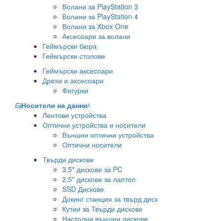
Волани за PlayStation 3
Волани за PlayStation 4
Волани за Xbox One
Аксесоари за волани
Геймърски бюра
Геймърски столове
Геймърски аксесоари
Дрехи и аксесоари
Фигурки
Носители на данни
Лентови устройства
Оптични устройства и носители
Външни оптични устройства
Оптични носители
Твърди дискове
3.5" дискове за PC
2.5" дискове за лаптоп
SSD Дискове
Докинг станция за твърд диск
Кутии за Твърди дискове
Настолни външни дискове