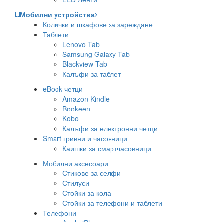
Мобилни устройства
Колички и шкафове за зареждане
Таблети
Lenovo Tab
Samsung Galaxy Tab
Blackview Tab
Калъфи за таблет
eBook четци
Amazon Kindle
Bookeen
Kobo
Калъфи за електронни четци
Smart гривни и часовници
Каишки за смартчасовници
Мобилни аксесоари
Стикове за селфи
Стилуси
Стойки за кола
Стойки за телефони и таблети
Телефони