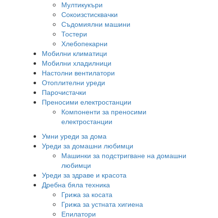
Мултикукъри
Сокоизстисквачки
Съдомиялни машини
Тостери
Хлебопекарни
Мобилни климатици
Мобилни хладилници
Настолни вентилатори
Отоплителни уреди
Парочистачки
Преносими електростанции
Компоненти за преносими
електростанции
Умни уреди за дома
Уреди за домашни любимци
Машинки за подстригване на домашни
любимци
Уреди за здраве и красота
Дребна бяла техника
Грижа за косата
Грижа за устната хигиена
Епилатори