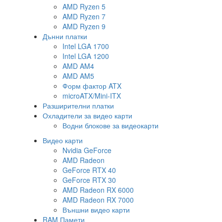
AMD Ryzen 5
AMD Ryzen 7
AMD Ryzen 9
Дънни платки
Intel LGA 1700
Intel LGA 1200
AMD AM4
AMD AM5
Форм фактор ATX
microATX/Mini-ITX
Разширителни платки
Охладители за видео карти
Водни блокове за видеокарти
Видео карти
Nvidia GeForce
AMD Radeon
GeForce RTX 40
GeForce RTX 30
AMD Radeon RX 6000
AMD Radeon RX 7000
Външни видео карти
RAM Памети