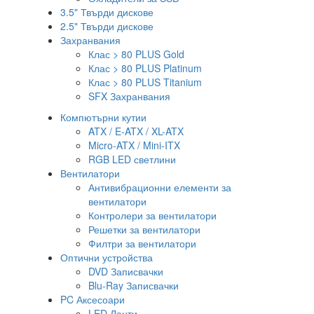
3.5" Твърди дискове
2.5" Твърди дискове
Захранвания
Клас > 80 PLUS Gold
Клас > 80 PLUS Platinum
Клас > 80 PLUS Titanium
SFX Захранвания
Компютърни кутии
ATX / E-ATX / XL-ATX
Micro-ATX / Mini-ITX
RGB LED светлини
Вентилатори
Антивибрационни елементи за
вентилатори
Контролери за вентилатори
Решетки за вентилатори
Филтри за вентилатори
Оптични устройства
DVD Записвачки
Blu-Ray Записвачки
PC Аксесоари
LED Ленти