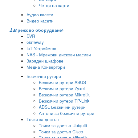
Четци на карти
Аудио касети
Видео касети
Мрежово оборудване
DVR
Gateway
IoT Устройства
NAS - Мрежови дискови масиви
Зарядни шкафове
Медиа Конвертори
Безжични рутери
Безжични рутери ASUS
Безжични рутери Zyxel
Безжични рутери Mikrotik
Безжични рутери TP-Link
ADSL Безжични рутери
Антени за безжични рутери
Точки за достъп
Точки за достъп Ubiquiti
Точки за достъп Cisco
Точки за достъп Mikrotik