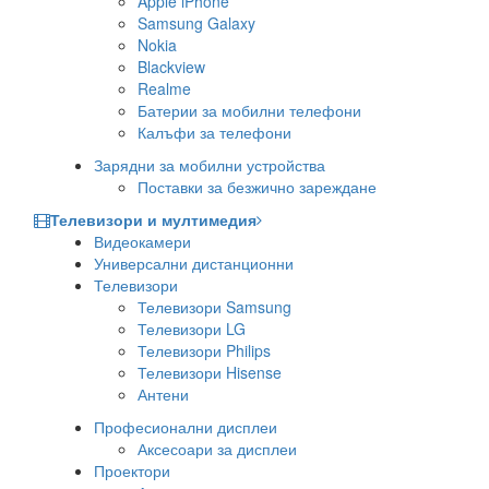
Apple iPhone
Samsung Galaxy
Nokia
Blackview
Realme
Батерии за мобилни телефони
Калъфи за телефони
Зарядни за мобилни устройства
Поставки за безжично зареждане
Телевизори и мултимедия
Видеокамери
Универсални дистанционни
Телевизори
Телевизори Samsung
Телевизори LG
Телевизори Philips
Телевизори Hisense
Антени
Професионални дисплеи
Аксесоари за дисплеи
Проектори