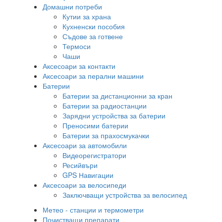
Домашни потреби
Кутии за храна
Кухненски пособия
Съдове за готвене
Термоси
Чаши
Аксесоари за контакти
Аксесоари за перални машини
Батерии
Батерии за дистанционни за кран
Батерии за радиостанции
Зарядни устройства за батерии
Преносими батерии
Батерии за прахосмукачки
Аксесоари за автомобили
Видеорегистратори
Ресийвъри
GPS Навигации
Аксесоари за велосипеди
Заключващи устройства за велосипед
Метео - станции и термометри
Почистващи препарати