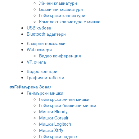
Жични клавиатури
Безжични клавиатури
Геймърски клавиатури
Комплект клавиатурa с мишка
USB хъбове
Bluetooth адаптери
Лазерни показалки
Web камери
Видео конференция
VR очила
Видео кепчъри
Графични таблети
Геймърска Зона
Геймърски мишки
Геймърски жични мишки
Геймърски безжични мишки
Мишки Bloody
Мишки Corsair
Мишки Logitech
Мишки Xtrfy
Геймърски падове