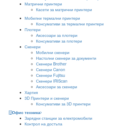
Матрични принтери
Касети за матрични принтери
Мобилни термални принтери
Консумативи за термални принтери
Плотери
Аксесоари за плотери
Консумативи за плотери
Скенери
Мобилни скенери
Настолни скенери за документи
Скенери Brother
Скенери Canon
Скенери Fujitsu
Скенери IRIScan
Аксесоари за скенери
Хартия
3D Принтери и скенери
Консумативи за 3D принтери
Офис техника
Зарядни станции за електромобили
Контрол на достъпа