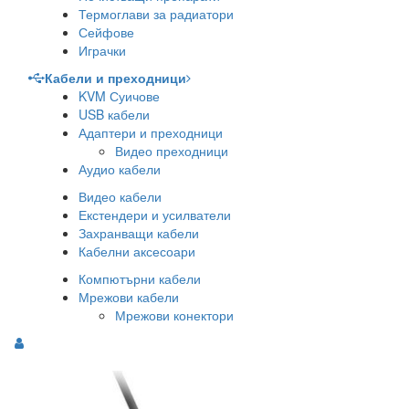
Термоглави за радиатори
Сейфове
Играчки
Кабели и преходници
KVM Суичове
USB кабели
Адаптери и преходници
Видео преходници
Аудио кабели
Видео кабели
Екстендери и усилватели
Захранващи кабели
Кабелни аксесоари
Компютърни кабели
Мрежови кабели
Мрежови конектори