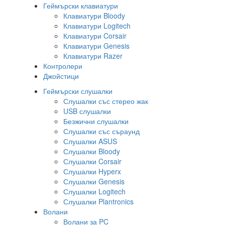
Геймърски клавиатури
Клавиатури Bloody
Клавиатури Logitech
Клавиатури Corsair
Клавиатури Genesis
Клавиатури Razer
Контролери
Джойстици
Геймърски слушалки
Слушалки със стерео жак
USB слушалки
Безжични слушалки
Слушалки със съраунд
Слушалки ASUS
Слушалки Bloody
Слушалки Corsair
Слушалки Hyperx
Слушалки Genesis
Слушалки Logitech
Слушалки Plantronics
Волани
Волани за PC