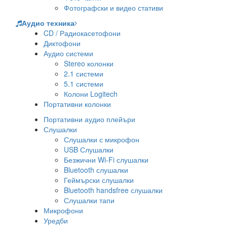
Фотографски и видео стативи
Аудио техника
CD / Радиокасетофони
Диктофони
Аудио системи
Stereo колонки
2.1 системи
5.1 системи
Колони Logitech
Портативни колонки
Портативни аудио плейъри
Слушалки
Слушалки с микрофон
USB Слушалки
Безжични Wi-Fi слушалки
Bluetooth слушалки
Геймърски слушалки
Bluetooth handsfree слушалки
Слушалки тапи
Микрофони
Уредби