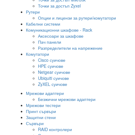
Точки за достъп Zyxel
Рутери
Опции и лицензи за рутери/комутатори
Кабелни системи
Комуникационни шкафове - Rack
Аксесоари за шкафове
Пач панели
Разпределители на напрежение
Комутатори
Cisco суичове
HPE суичове
Netgear суичове
Ubiquiti суичове
ZyXEL суичове
Мрежови адаптери
Безжични мрежови адаптери
Мрежови тестери
Принт сървъри
Защитни стени
Сървъри
RAID контролери