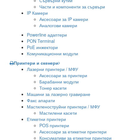
Сървърни кутии
Части и компоненти за сървъри
IP Камери
Аксесоари за IP камери
Аналогови камери
Powerline адаптери
PON Terminal
PoE инжектори
Комуникационни модули
Принтери и скенери
Лазерни принтери / МФУ
Аксесоари за принтери
Барабанни модули
Тонер касети
Машини за лазерно гравиране
Факс апарати
Мастиленоструйни принтери / МФУ
Мастилени касети
Етикетни принтери
POS принтери
Аксесоари за етикетни принтери
Консумативи за етикетни принтери