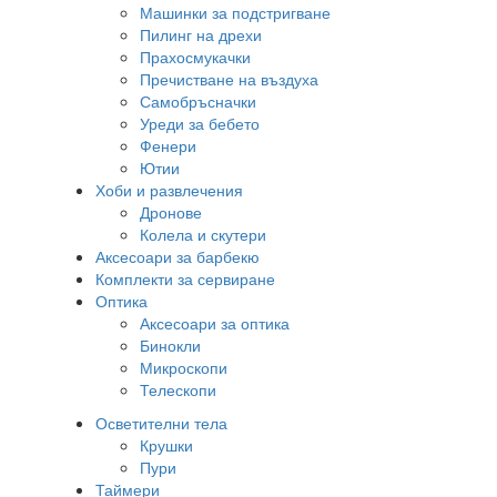
Машинки за подстригване
Пилинг на дрехи
Прахосмукачки
Пречистване на въздуха
Самобръсначки
Уреди за бебето
Фенери
Ютии
Хоби и развлечения
Дронове
Колела и скутери
Аксесоари за барбекю
Комплекти за сервиране
Оптика
Аксесоари за оптика
Бинокли
Микроскопи
Телескопи
Осветителни тела
Крушки
Пури
Таймери