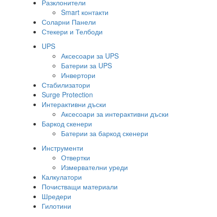
Разклонители
Smart контакти
Соларни Панели
Стекери и Телбоди
UPS
Аксесоари за UPS
Батерии за UPS
Инвертори
Стабилизатори
Surge Protection
Интерактивни дъски
Аксесоари за интерактивни дъски
Баркод скенери
Батерии за баркод скенери
Инструменти
Отвертки
Измервателни уреди
Калкулатори
Почистващи материали
Шредери
Гилотини