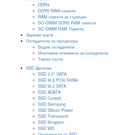
DDR4
DDR5 RAM памети
RAM памети за сървъри
SO-DIMM DDR5 RAM памети
SO-DIMM RAM Памети
Звукови карти
Охладители за процесори
Водни охладители
Монтажни елементи за охладители
Термо пасти
SSD Дискове
SSD 2.5" SATA
SSD М.2 PCIe NVMe
SSD М.2 SATA
SSD ADATA
SSD Corsair
SSD Samsung
SSD Silicon Power
SSD Transcend
SSD Kingston
SSD WD
Охладители за SSD