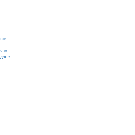
вки
ично
ждане