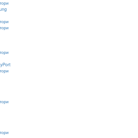
тори
ung
тори
тори
тори
ayPort
тори
тори
тори