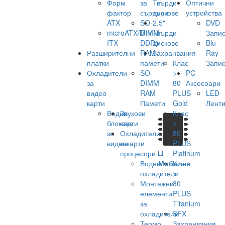
Форм
за
Твърди
Оптични
фактор
сървъри
дискове
устройства
ATX
SO-
2.5"
DVD
microATX/Mini-
DIMM
Твърди
Запис
ITX
DDR5
дискове
Blu-
Разширителни
RAM
Захранвания
Ray
платки
памети
Клас
Запис
Охладители
SO-
>
PC
за
DIMM
80
Аксесоари
видео
RAM
PLUS
LED
карти
Памети
Gold
Лент
Водни
Звукови
Клас
блокове
карти
>
за
Охладители
80
видеокарти
за
PLUS
процесори
Platinum
Водни
Мобилни
Клас
охладители
>
Монтажни
80
елементи
PLUS
за
Titanium
охладители
SFX
Термо
Захранвания