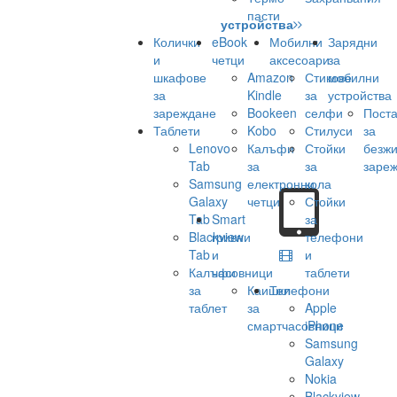
пасти
устройства
Колички
eBook
Мобилни
Зарядни
и
четци
аксесоари
за
шкафове
Amazon
Стикове
мобилни
за
Kindle
за
устройства
зареждане
Bookeen
селфи
Поста
Таблети
Kobo
Стилуси
за
Lenovo
Калъфи
Стойки
безж
Tab
за
за
заре
Samsung
електронни
кола
Galaxy
четци
Стойки
Tab
Smart
за
Blackview
гривни
телефони
Tab
и
и
Калъфи
часовници
таблети
за
Каишки
Телефони
таблет
за
Apple
смартчасовници
iPhone
Samsung
Galaxy
Nokia
Blackview