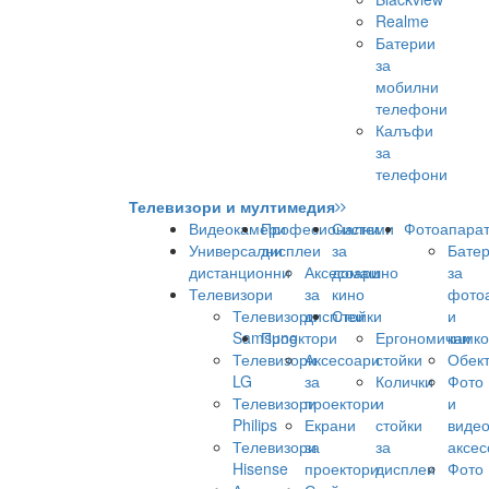
Realme
Батерии
за
мобилни
телефони
Калъфи
за
телефони
Телевизори и мултимедия
Видеокамери
Професионални
Системи
Фотоапара
Универсални
дисплеи
за
Бате
дистанционни
Аксесоари
домашно
за
Телевизори
за
кино
фото
Телевизори
дисплеи
Стойки
и
Samsung
Проектори
Ергономични
камк
Телевизори
Аксесоари
стойки
Обек
LG
за
Колички
Фото
Телевизори
проектори
и
и
Philips
Екрани
стойки
виде
Телевизори
за
за
аксес
Hisense
проектори
дисплеи
Фото