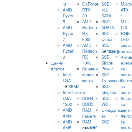
i9
GeForce
SSD
Micro
AMD
RTX
М.2
ATX
Ryzen
30
SATA
/
5
AMD
SSD
Mini-
AMD
Radeon
ADATA
ITX
Ryzen
RX
SSD
RGB
7
6000
Corsair
LED
AMD
AMD
SSD
светл
Ryzen
Radeon
Samsung
Вентилатор
9
RX
SSD
Анти
Дънни
7000
Silicon
елем
платки
Външни
Power
за
Intel
видео
SSD
венти
LGA
карти
Transcend
Конт
1700
RAM
SSD
за
Intel
Памети
Kingston
венти
LGA
DDR4
SSD
Реше
1200
DDR5
WD
за
AMD
RAM
Охладители
венти
AM4
памети
за
Филт
AMD
RAM
SSD
за
AM5
памети
3.5"
венти