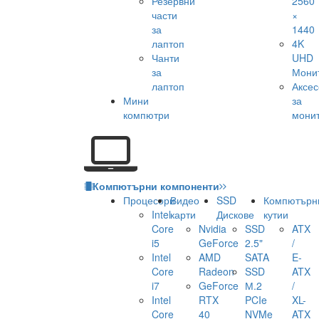
Резервни
2560
части
×
за
1440
лаптоп
4K
Чанти
UHD
за
Мони
лаптоп
Аксе
Мини
за
компютри
мони
Компютърни компоненти
Процесори
Видео
SSD
Компютърн
Intel
карти
Дискове
кутии
Core
Nvidia
SSD
ATX
i5
GeForce
2.5"
/
Intel
AMD
SATA
E-
Core
Radeon
SSD
ATX
i7
GeForce
М.2
/
Intel
RTX
PCIe
XL-
Core
40
NVMe
ATX