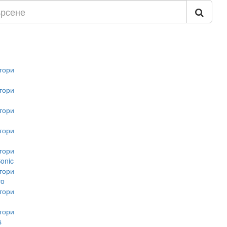
тори
тори
тори
тори
тори
onic
тори
vo
тори
тори
s