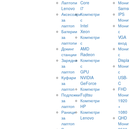
Лаптопи
Core
Мони
Lenovo
i7
Sams
Аксесоари
Компютри
IPS
за
с
Мони
лаптоп
Intel
Мони
Батерии
Xeon
с
за
Компютри
VGA
лаптопи
с
вход
Докинг
AMD
Мони
станции
Radeon
с
Зарядни
Компютри
Displ
за
с
Мони
лаптоп
GPU
с
Куфари
NVIDIA
USB-
за
GeForce
C
лаптоп
Компютри
FHD
Подложки
Fujitsu
Мони
за
Компютри
1920
лаптоп
HP
×
Раници
Компютри
1080
за
Lenovo
QHD
лаптоп
Мони