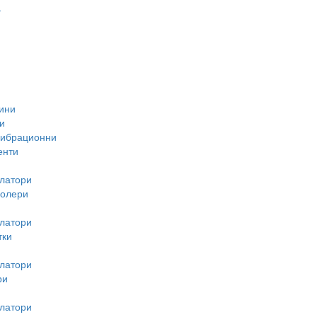
-
ини
и
вибрационни
енти
латори
ролери
латори
тки
латори
ри
латори