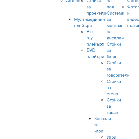
Антени
Стойки
на
чанти
за
под
Фото
проектори
Системи
и
Мултимедийни
за
виде
плейъри
монтаж
стати
Blu-
на
ray
дисплеи
плейъри
Стойки
DVD
за
плейъри
бюро
Стойки
за
говорители
Стойки
за
стена
Стойки
за
таван
Конзоли
за
игри
Игри