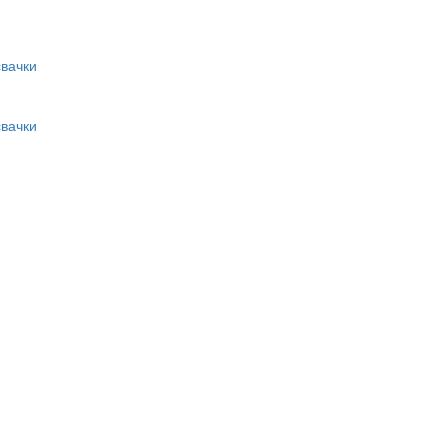
вачки
вачки
и