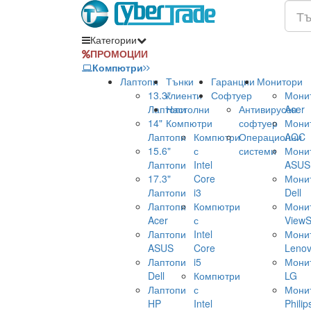
Категории
ПРОМОЦИИ
Компютри
Лаптопи
Тънки
Гаранции
Монитори
13.3"
клиенти
Софтуер
Мони
Лаптопи
Настолни
Антивирусен
Acer
14"
Компютри
софтуер
Мони
Лаптопи
Компютри
Операционни
AOC
15.6"
с
системи
Мони
Лаптопи
Intel
ASUS
17.3"
Core
Мони
Лаптопи
i3
Dell
Лаптопи
Компютри
Мони
Acer
с
ViewS
Лаптопи
Intel
Мони
ASUS
Core
Leno
Лаптопи
i5
Мони
Dell
Компютри
LG
Лаптопи
с
Мони
HP
Intel
Philip