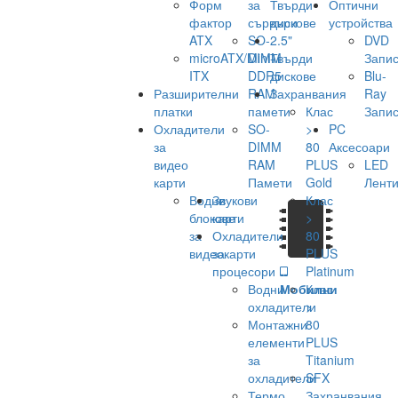
Форм
за
Твърди
Оптични
фактор
сървъри
дискове
устройства
ATX
SO-
2.5"
DVD
microATX/Mini-
DIMM
Твърди
Запис
ITX
DDR5
дискове
Blu-
Разширителни
RAM
Захранвания
Ray
платки
памети
Клас
Запис
Охладители
SO-
>
PC
за
DIMM
80
Аксесоари
видео
RAM
PLUS
LED
карти
Памети
Gold
Лент
Водни
Звукови
Клас
блокове
карти
>
за
Охладители
80
видеокарти
за
PLUS
процесори
Platinum
Водни
Мобилни
Клас
охладители
>
Монтажни
80
елементи
PLUS
за
Titanium
охладители
SFX
Термо
Захранвания