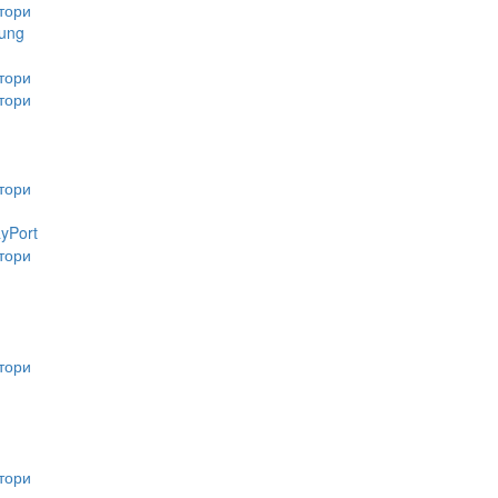
тори
ung
тори
тори
тори
ayPort
тори
тори
тори