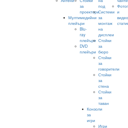
Антени
Стойки
на
чанти
за
под
Фото
проектори
Системи
и
Мултимедийни
за
виде
плейъри
монтаж
стати
Blu-
на
ray
дисплеи
плейъри
Стойки
DVD
за
плейъри
бюро
Стойки
за
говорители
Стойки
за
стена
Стойки
за
таван
Конзоли
за
игри
Игри