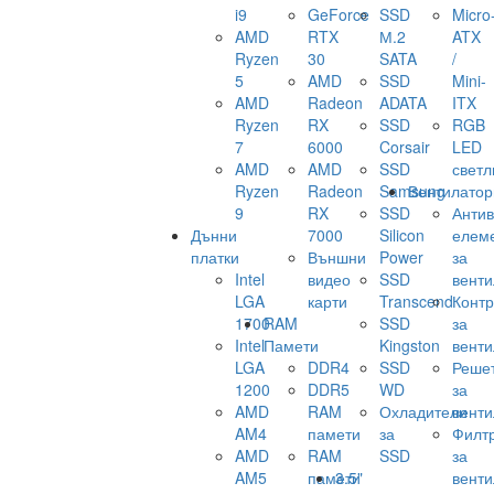
i9
GeForce
SSD
Micro
AMD
RTX
М.2
ATX
Ryzen
30
SATA
/
5
AMD
SSD
Mini-
AMD
Radeon
ADATA
ITX
Ryzen
RX
SSD
RGB
7
6000
Corsair
LED
AMD
AMD
SSD
светл
Ryzen
Radeon
Samsung
Вентилатор
9
RX
SSD
Анти
Дънни
7000
Silicon
елем
платки
Външни
Power
за
Intel
видео
SSD
венти
LGA
карти
Transcend
Конт
1700
RAM
SSD
за
Intel
Памети
Kingston
венти
LGA
DDR4
SSD
Реше
1200
DDR5
WD
за
AMD
RAM
Охладители
венти
AM4
памети
за
Филт
AMD
RAM
SSD
за
AM5
памети
3.5"
венти