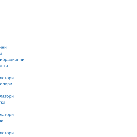
-
ини
и
вибрационни
енти
латори
ролери
латори
тки
латори
ри
латори