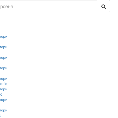
тори
тори
тори
тори
тори
onic
тори
vo
тори
тори
s