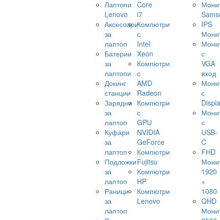
Лаптопи
Core
Мони
Lenovo
i7
Sams
Аксесоари
Компютри
IPS
за
с
Мони
лаптоп
Intel
Мони
Батерии
Xeon
с
за
Компютри
VGA
лаптопи
с
вход
Докинг
AMD
Мони
станции
Radeon
с
Зарядни
Компютри
Displ
за
с
Мони
лаптоп
GPU
с
Куфари
NVIDIA
USB-
за
GeForce
C
лаптоп
Компютри
FHD
Подложки
Fujitsu
Мони
за
Компютри
1920
лаптоп
HP
×
Раници
Компютри
1080
за
Lenovo
QHD
лаптоп
Мони