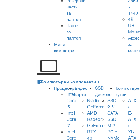
Резервни
2560
части
×
за
1440
лаптоп
4K
Чанти
UHD
за
Мони
лаптоп
Аксе
Мини
за
компютри
мони
Компютърни компоненти
Процесори
Видео
SSD
Компютърн
Intel
карти
Дискове
кутии
Core
Nvidia
SSD
ATX
i5
GeForce
2.5"
/
Intel
AMD
SATA
E-
Core
Radeon
SSD
ATX
i7
GeForce
М.2
/
Intel
RTX
PCIe
XL-
Core
40
NVMe
ATX