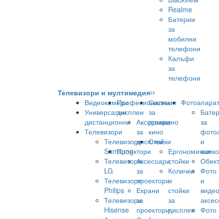
Realme
Батерии
за
мобилни
телефони
Калъфи
за
телефони
Телевизори и мултимедия
Видеокамери
Професионални
Системи
Фотоапара
Универсални
дисплеи
за
Бате
дистанционни
Аксесоари
домашно
за
Телевизори
за
кино
фото
Телевизори
дисплеи
Стойки
и
Samsung
Проектори
Ергономични
камк
Телевизори
Аксесоари
стойки
Обек
LG
за
Колички
Фото
Телевизори
проектори
и
и
Philips
Екрани
стойки
виде
Телевизори
за
за
аксес
Hisense
проектори
дисплеи
Фото