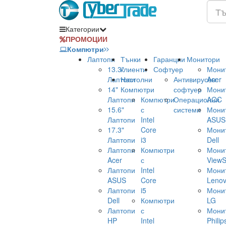
Категории
ПРОМОЦИИ
Компютри
Лаптопи
Тънки
Гаранции
Монитори
13.3"
клиенти
Софтуер
Мони
Лаптопи
Настолни
Антивирусен
Acer
14"
Компютри
софтуер
Мони
Лаптопи
Компютри
Операционни
AOC
15.6"
с
системи
Мони
Лаптопи
Intel
ASUS
17.3"
Core
Мони
Лаптопи
i3
Dell
Лаптопи
Компютри
Мони
Acer
с
ViewS
Лаптопи
Intel
Мони
ASUS
Core
Leno
Лаптопи
i5
Мони
Dell
Компютри
LG
Лаптопи
с
Мони
HP
Intel
Philip