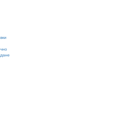
вки
ично
ждане