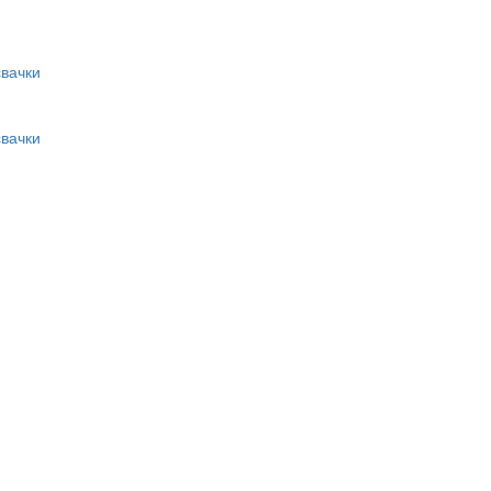
вачки
вачки
и