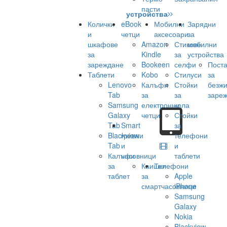
пасти
устройства
Колички
eBook
Мобилни
Зарядни
и
четци
аксесоари
за
шкафове
Amazon
Стикове
мобилни
за
Kindle
за
устройства
зареждане
Bookeen
селфи
Поста
Таблети
Kobo
Стилуси
за
Lenovo
Калъфи
Стойки
безж
Tab
за
за
заре
Samsung
електронни
кола
Galaxy
четци
Стойки
Tab
Smart
за
Blackview
гривни
телефони
Tab
и
и
Калъфи
часовници
таблети
за
Каишки
Телефони
таблет
за
Apple
смартчасовници
iPhone
Samsung
Galaxy
Nokia
Blackview