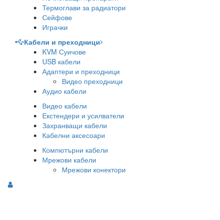
Термоглави за радиатори
Сейфове
Играчки
Кабели и преходници
KVM Суичове
USB кабели
Адаптери и преходници
Видео преходници
Аудио кабели
Видео кабели
Екстендери и усилватели
Захранващи кабели
Кабелни аксесоари
Компютърни кабели
Мрежови кабели
Мрежови конектори