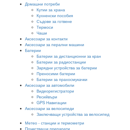
Домашни потреби
Кутии за храна
Кухненски пособия
Съдове за готвене
Термоси
Чаши
Аксесоари за контакти
Аксесоари за перални машини
Батерии
Батерии за дистанционни за кран
Батерии за радиостанции
Зарядни устройства за батерии
Преносими батерии
Батерии за прахосмукачки
Аксесоари за автомобили
Видеорегистратори
Ресийвъри
GPS Навигации
Аксесоари за велосипеди
Заключващи устройства за велосипед
Метео - станции и термометри
Почистващи препарати