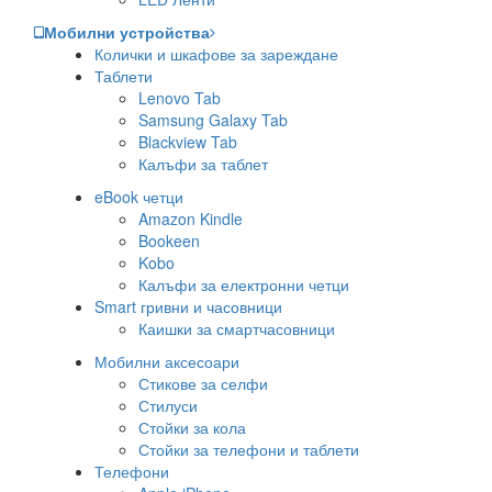
Мобилни устройства
Колички и шкафове за зареждане
Таблети
Lenovo Tab
Samsung Galaxy Tab
Blackview Tab
Калъфи за таблет
eBook четци
Amazon Kindle
Bookeen
Kobo
Калъфи за електронни четци
Smart гривни и часовници
Каишки за смартчасовници
Мобилни аксесоари
Стикове за селфи
Стилуси
Стойки за кола
Стойки за телефони и таблети
Телефони