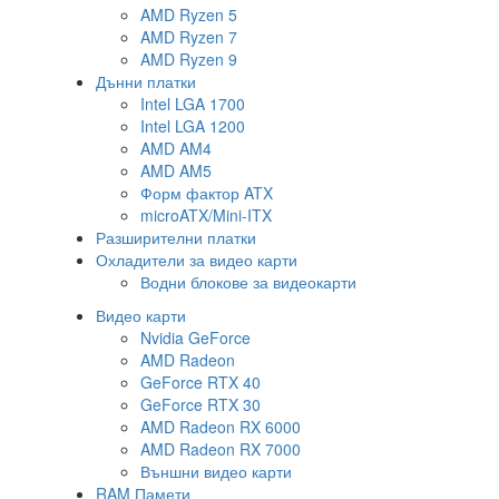
AMD Ryzen 5
AMD Ryzen 7
AMD Ryzen 9
Дънни платки
Intel LGA 1700
Intel LGA 1200
AMD AM4
AMD AM5
Форм фактор ATX
microATX/Mini-ITX
Разширителни платки
Охладители за видео карти
Водни блокове за видеокарти
Видео карти
Nvidia GeForce
AMD Radeon
GeForce RTX 40
GeForce RTX 30
AMD Radeon RX 6000
AMD Radeon RX 7000
Външни видео карти
RAM Памети