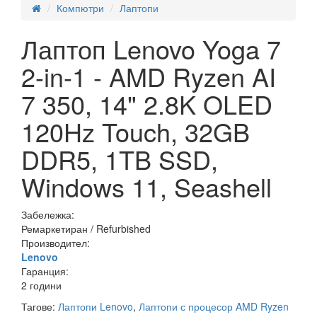
Компютри
Лаптопи
Лаптоп Lenovo Yoga 7
2-in-1 - AMD Ryzen AI
7 350, 14" 2.8K OLED
120Hz Touch, 32GB
DDR5, 1TB SSD,
Windows 11, Seashell
Забележка:
Ремаркетиран / Refurbished
Производител:
Lenovo
Гаранция:
2 години
Тагове:
Лаптопи Lenovo
,
Лаптопи с процесор AMD Ryzen