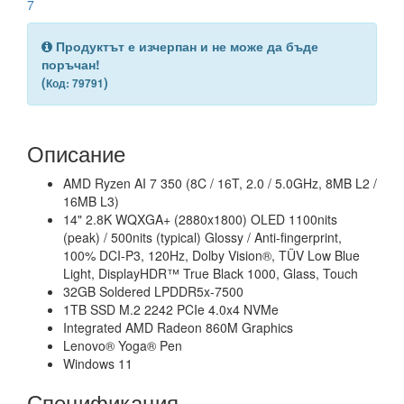
7
Продуктът е изчерпан и не може да бъде
поръчан!
(
)
Код: 79791
Описание
AMD Ryzen AI 7 350 (8C / 16T, 2.0 / 5.0GHz, 8MB L2 /
16MB L3)
14" 2.8K WQXGA+ (2880x1800) OLED 1100nits
(peak) / 500nits (typical) Glossy / Anti-fingerprint,
100% DCI-P3, 120Hz, Dolby Vision®, TÜV Low Blue
Light, DisplayHDR™ True Black 1000, Glass, Touch
32GB Soldered LPDDR5x-7500
1TB SSD M.2 2242 PCIe 4.0x4 NVMe
Integrated AMD Radeon 860M Graphics
Lenovo® Yoga® Pen
Windows 11
Спецификация