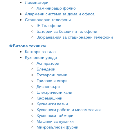
Ламинатори
Ламиниращо фолио
Алармени системи за дома и офиса
Стационарни телефони
IP Телефони
Батерии за безжични телефони
Захранвания за стационарни телефони
Битова техника
Кантари за тяло
Кухненски уреди
Аспиратори
Блендери
Готварски печки
Грилове и скари
Диспенсъри
Електрически кани
Кафемашини
Кухненски везни
Кухненски роботи и месомелачки
Кухненски таймери
Машини за пуканки
Микровълнови фурни