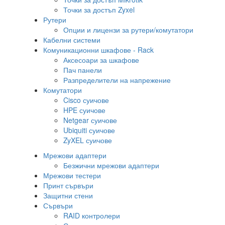
Точки за достъп Zyxel
Рутери
Опции и лицензи за рутери/комутатори
Кабелни системи
Комуникационни шкафове - Rack
Аксесоари за шкафове
Пач панели
Разпределители на напрежение
Комутатори
Cisco суичове
HPE суичове
Netgear суичове
Ubiquiti суичове
ZyXEL суичове
Мрежови адаптери
Безжични мрежови адаптери
Мрежови тестери
Принт сървъри
Защитни стени
Сървъри
RAID контролери