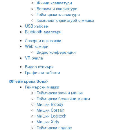
Жични клавиатури
Безжични клавиатури
Геймърски клавиатури
Комплект клавиатурa с мишка
USB хъбове
Bluetooth адаптери
Лазерни показалки
Web камери
Видео конференция
VR очила
Видео кепчъри
Графични таблети
Геймърска Зона
Геймърски мишки
Геймърски жични мишки
Геймърски безжични мишки
Мишки Bloody
Мишки Corsair
Мишки Logitech
Мишки Xtrfy
Геймърски падове