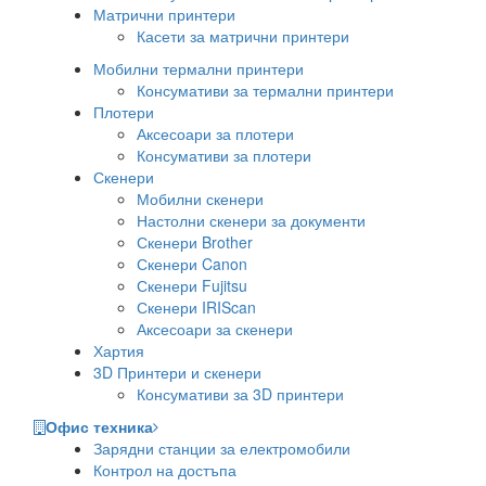
Матрични принтери
Касети за матрични принтери
Мобилни термални принтери
Консумативи за термални принтери
Плотери
Аксесоари за плотери
Консумативи за плотери
Скенери
Мобилни скенери
Настолни скенери за документи
Скенери Brother
Скенери Canon
Скенери Fujitsu
Скенери IRIScan
Аксесоари за скенери
Хартия
3D Принтери и скенери
Консумативи за 3D принтери
Офис техника
Зарядни станции за електромобили
Контрол на достъпа