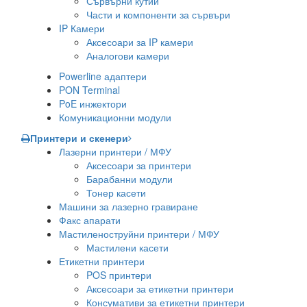
Сървърни кутии
Части и компоненти за сървъри
IP Камери
Аксесоари за IP камери
Аналогови камери
Powerline адаптери
PON Terminal
PoE инжектори
Комуникационни модули
Принтери и скенери
Лазерни принтери / МФУ
Аксесоари за принтери
Барабанни модули
Тонер касети
Машини за лазерно гравиране
Факс апарати
Мастиленоструйни принтери / МФУ
Мастилени касети
Етикетни принтери
POS принтери
Аксесоари за етикетни принтери
Консумативи за етикетни принтери