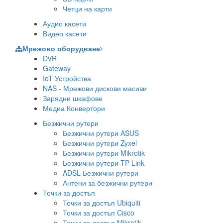
Четци на карти
Аудио касети
Видео касети
Мрежово оборудване
DVR
Gateway
IoT Устройства
NAS - Мрежови дискови масиви
Зарядни шкафове
Медиа Конвертори
Безжични рутери
Безжични рутери ASUS
Безжични рутери Zyxel
Безжични рутери Mikrotik
Безжични рутери TP-Link
ADSL Безжични рутери
Антени за безжични рутери
Точки за достъп
Точки за достъп Ubiquiti
Точки за достъп Cisco
Точки за достъп Mikrotik