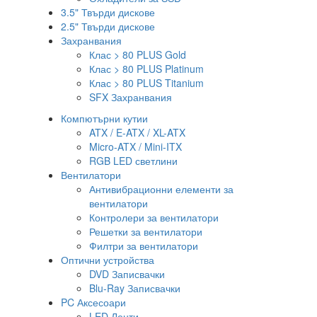
3.5" Твърди дискове
2.5" Твърди дискове
Захранвания
Клас > 80 PLUS Gold
Клас > 80 PLUS Platinum
Клас > 80 PLUS Titanium
SFX Захранвания
Компютърни кутии
ATX / E-ATX / XL-ATX
Micro-ATX / Mini-ITX
RGB LED светлини
Вентилатори
Антивибрационни елементи за
вентилатори
Контролери за вентилатори
Решетки за вентилатори
Филтри за вентилатори
Оптични устройства
DVD Записвачки
Blu-Ray Записвачки
PC Аксесоари
LED Ленти