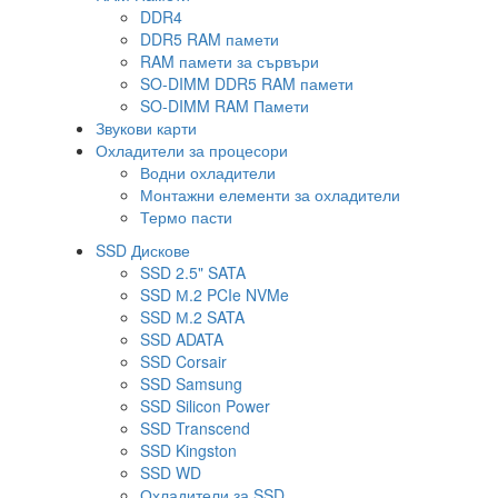
DDR4
DDR5 RAM памети
RAM памети за сървъри
SO-DIMM DDR5 RAM памети
SO-DIMM RAM Памети
Звукови карти
Охладители за процесори
Водни охладители
Монтажни елементи за охладители
Термо пасти
SSD Дискове
SSD 2.5" SATA
SSD М.2 PCIe NVMe
SSD М.2 SATA
SSD ADATA
SSD Corsair
SSD Samsung
SSD Silicon Power
SSD Transcend
SSD Kingston
SSD WD
Охладители за SSD