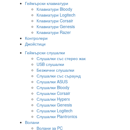
Геймърски клавиатури
Клавиатури Bloody
Клавиатури Logitech
Клавиатури Corsair
Клавиатури Genesis
Клавиатури Razer
Контролери
Джойстици
Геймърски слушалки
Слушалки със стерео жак
USB слушалки
Безжични слушалки
Слушалки със съраунд
Слушалки ASUS
Слушалки Bloody
Слушалки Corsair
Слушалки Hyperx
Слушалки Genesis
Слушалки Logitech
Слушалки Plantronics
Волани
Волани за PC