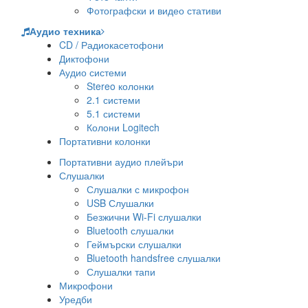
Фотографски и видео стативи
Аудио техника
CD / Радиокасетофони
Диктофони
Аудио системи
Stereo колонки
2.1 системи
5.1 системи
Колони Logitech
Портативни колонки
Портативни аудио плейъри
Слушалки
Слушалки с микрофон
USB Слушалки
Безжични Wi-Fi слушалки
Bluetooth слушалки
Геймърски слушалки
Bluetooth handsfree слушалки
Слушалки тапи
Микрофони
Уредби