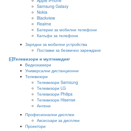
Apple iPhone
Samsung Galaxy
Nokia
Blackview
Realme
Батерии за мобилни телефони
Калъфи за телефони
Зарядни за мобилни устройства
Поставки за безжично зареждане
Телевизори и мултимедия
Видеокамери
Универсални дистанционни
Телевизори
Телевизори Samsung
Телевизори LG
Телевизори Philips
Телевизори Hisense
Антени
Професионални дисплеи
Аксесоари за дисплеи
Проектори