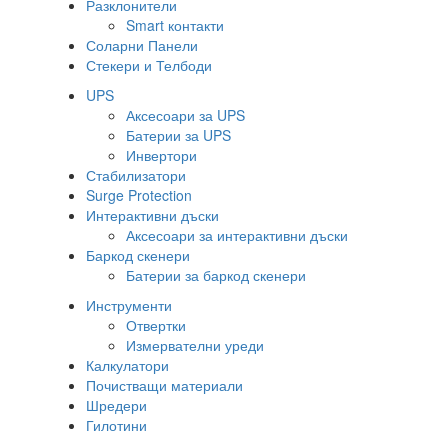
Разклонители
Smart контакти
Соларни Панели
Стекери и Телбоди
UPS
Аксесоари за UPS
Батерии за UPS
Инвертори
Стабилизатори
Surge Protection
Интерактивни дъски
Аксесоари за интерактивни дъски
Баркод скенери
Батерии за баркод скенери
Инструменти
Отвертки
Измервателни уреди
Калкулатори
Почистващи материали
Шредери
Гилотини