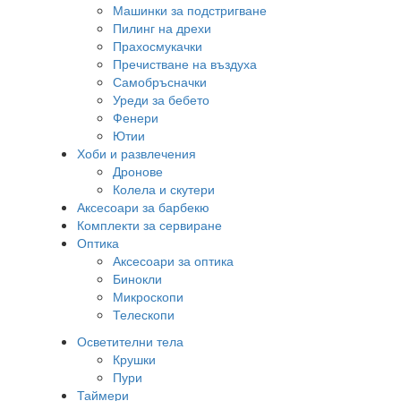
Машинки за подстригване
Пилинг на дрехи
Прахосмукачки
Пречистване на въздуха
Самобръсначки
Уреди за бебето
Фенери
Ютии
Хоби и развлечения
Дронове
Колела и скутери
Аксесоари за барбекю
Комплекти за сервиране
Оптика
Аксесоари за оптика
Бинокли
Микроскопи
Телескопи
Осветителни тела
Крушки
Пури
Таймери