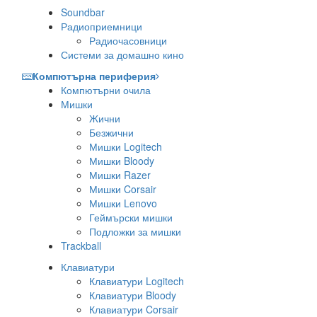
Soundbar
Радиоприемници
Радиочасовници
Системи за домашно кино
Компютърна периферия
Компютърни очила
Мишки
Жични
Безжични
Мишки Logitech
Мишки Bloody
Мишки Razer
Мишки Corsair
Мишки Lenovo
Геймърски мишки
Подложки за мишки
Trackball
Клавиатури
Клавиатури Logitech
Клавиатури Bloody
Клавиатури Corsair