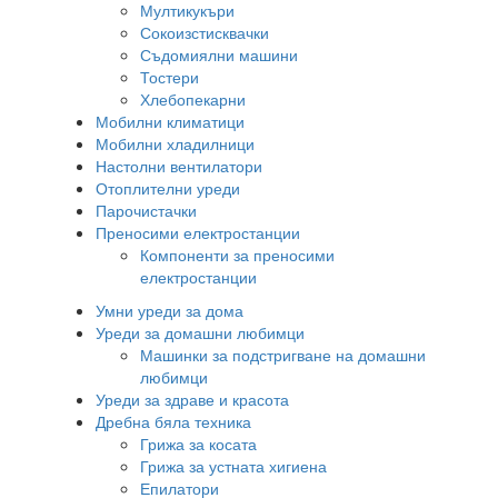
Мултикукъри
Сокоизстисквачки
Съдомиялни машини
Тостери
Хлебопекарни
Мобилни климатици
Мобилни хладилници
Настолни вентилатори
Отоплителни уреди
Парочистачки
Преносими електростанции
Компоненти за преносими
електростанции
Умни уреди за дома
Уреди за домашни любимци
Машинки за подстригване на домашни
любимци
Уреди за здраве и красота
Дребна бяла техника
Грижа за косата
Грижа за устната хигиена
Епилатори