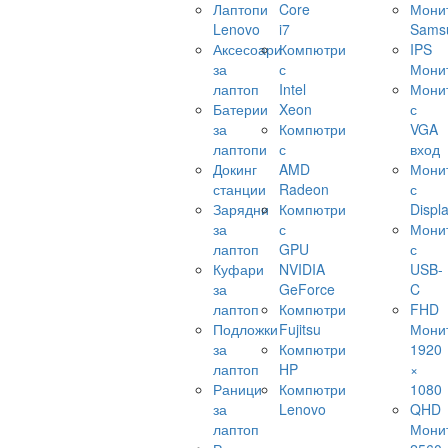
Лаптопи
Core
Мони
Lenovo
i7
Sams
Аксесоари
Компютри
IPS
за
с
Мони
лаптоп
Intel
Мони
Батерии
Xeon
с
за
Компютри
VGA
лаптопи
с
вход
Докинг
AMD
Мони
станции
Radeon
с
Зарядни
Компютри
Displ
за
с
Мони
лаптоп
GPU
с
Куфари
NVIDIA
USB-
за
GeForce
C
лаптоп
Компютри
FHD
Подложки
Fujitsu
Мони
за
Компютри
1920
лаптоп
HP
×
Раници
Компютри
1080
за
Lenovo
QHD
лаптоп
Мони