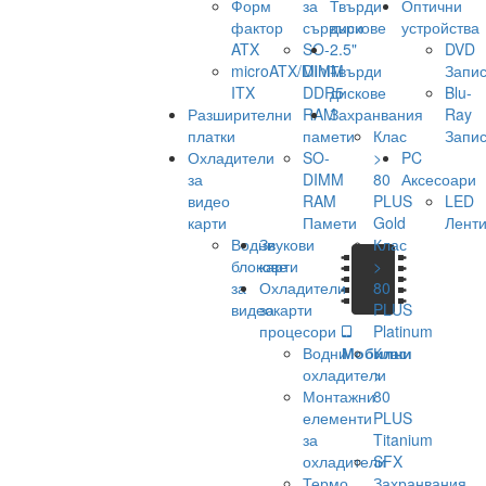
Форм
за
Твърди
Оптични
фактор
сървъри
дискове
устройства
ATX
SO-
2.5"
DVD
microATX/Mini-
DIMM
Твърди
Запис
ITX
DDR5
дискове
Blu-
Разширителни
RAM
Захранвания
Ray
платки
памети
Клас
Запис
Охладители
SO-
>
PC
за
DIMM
80
Аксесоари
видео
RAM
PLUS
LED
карти
Памети
Gold
Лент
Водни
Звукови
Клас
блокове
карти
>
за
Охладители
80
видеокарти
за
PLUS
процесори
Platinum
Водни
Мобилни
Клас
охладители
>
Монтажни
80
елементи
PLUS
за
Titanium
охладители
SFX
Термо
Захранвания