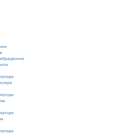
-
ини
и
вибрационни
енти
латори
ролери
латори
тки
латори
ри
латори