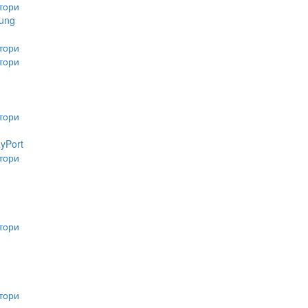
тори
ung
тори
тори
тори
ayPort
тори
тори
тори