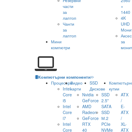
Резервни
2560
части
×
за
1440
лаптоп
4K
Чанти
UHD
за
Мони
лаптоп
Аксе
Мини
за
компютри
мони
Компютърни компоненти
Процесори
Видео
SSD
Компютърн
Intel
карти
Дискове
кутии
Core
Nvidia
SSD
ATX
i5
GeForce
2.5"
/
Intel
AMD
SATA
E-
Core
Radeon
SSD
ATX
i7
GeForce
М.2
/
Intel
RTX
PCIe
XL-
Core
40
NVMe
ATX