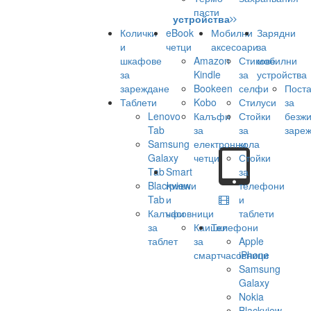
пасти
устройства
Колички
eBook
Мобилни
Зарядни
и
четци
аксесоари
за
шкафове
Amazon
Стикове
мобилни
за
Kindle
за
устройства
зареждане
Bookeen
селфи
Поста
Таблети
Kobo
Стилуси
за
Lenovo
Калъфи
Стойки
безж
Tab
за
за
заре
Samsung
електронни
кола
Galaxy
четци
Стойки
Tab
Smart
за
Blackview
гривни
телефони
Tab
и
и
Калъфи
часовници
таблети
за
Каишки
Телефони
таблет
за
Apple
смартчасовници
iPhone
Samsung
Galaxy
Nokia
Blackview