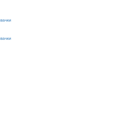
вачки
вачки
и