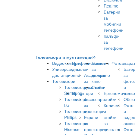
Realme
Батерии
за
мобилни
телефони
Калъфи
за
телефони
Телевизори и мултимедия
Видеокамери
Професионални
Системи
Фотоапара
Универсални
дисплеи
за
Бате
дистанционни
Аксесоари
домашно
за
Телевизори
за
кино
фото
Телевизори
дисплеи
Стойки
и
Samsung
Проектори
Ергономични
камк
Телевизори
Аксесоари
стойки
Обек
LG
за
Колички
Фото
Телевизори
проектори
и
и
Philips
Екрани
стойки
виде
Телевизори
за
за
аксес
Hisense
проектори
дисплеи
Фото