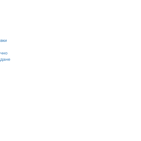
вки
ично
ждане