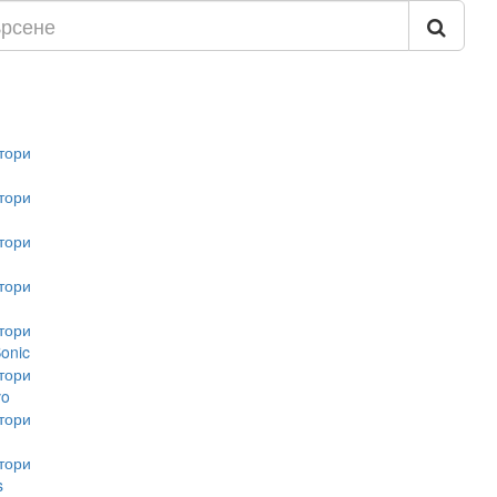
тори
тори
тори
тори
тори
onic
тори
vo
тори
тори
s