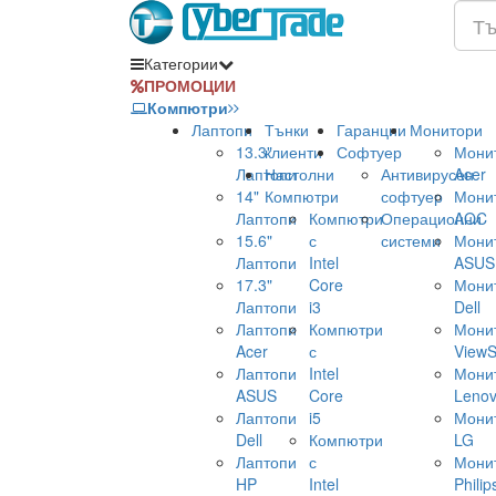
Категории
ПРОМОЦИИ
Компютри
Лаптопи
Тънки
Гаранции
Монитори
13.3"
клиенти
Софтуер
Мони
Лаптопи
Настолни
Антивирусен
Acer
14"
Компютри
софтуер
Мони
Лаптопи
Компютри
Операционни
AOC
15.6"
с
системи
Мони
Лаптопи
Intel
ASUS
17.3"
Core
Мони
Лаптопи
i3
Dell
Лаптопи
Компютри
Мони
Acer
с
ViewS
Лаптопи
Intel
Мони
ASUS
Core
Leno
Лаптопи
i5
Мони
Dell
Компютри
LG
Лаптопи
с
Мони
HP
Intel
Philip