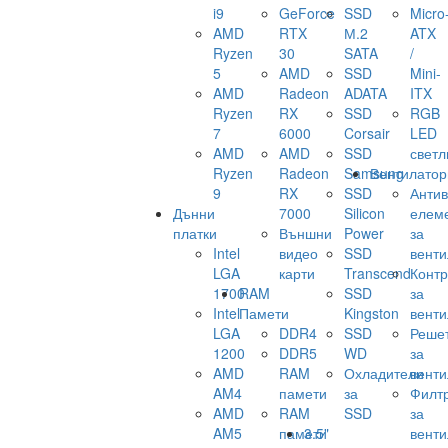
i9
GeForce
SSD
Micro
AMD
RTX
М.2
ATX
Ryzen
30
SATA
/
5
AMD
SSD
Mini-
AMD
Radeon
ADATA
ITX
Ryzen
RX
SSD
RGB
7
6000
Corsair
LED
AMD
AMD
SSD
светл
Ryzen
Radeon
Samsung
Вентилатор
9
RX
SSD
Анти
Дънни
7000
Silicon
елем
платки
Външни
Power
за
Intel
видео
SSD
венти
LGA
карти
Transcend
Конт
1700
RAM
SSD
за
Intel
Памети
Kingston
венти
LGA
DDR4
SSD
Реше
1200
DDR5
WD
за
AMD
RAM
Охладители
венти
AM4
памети
за
Филт
AMD
RAM
SSD
за
AM5
памети
3.5"
венти