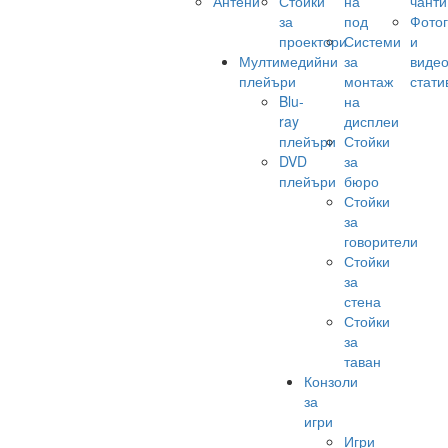
Антени
Стойки
на
чанти
за
под
Фото
проектори
Системи
и
Мултимедийни
за
виде
плейъри
монтаж
стати
Blu-
на
ray
дисплеи
плейъри
Стойки
DVD
за
плейъри
бюро
Стойки
за
говорители
Стойки
за
стена
Стойки
за
таван
Конзоли
за
игри
Игри