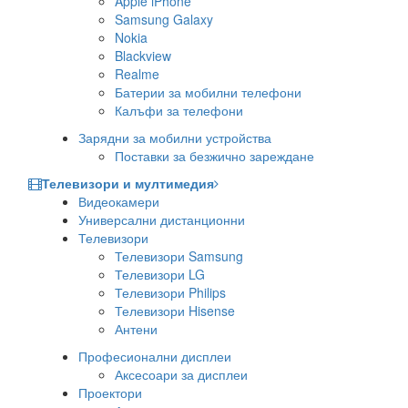
Apple iPhone
Samsung Galaxy
Nokia
Blackview
Realme
Батерии за мобилни телефони
Калъфи за телефони
Зарядни за мобилни устройства
Поставки за безжично зареждане
Телевизори и мултимедия
Видеокамери
Универсални дистанционни
Телевизори
Телевизори Samsung
Телевизори LG
Телевизори Philips
Телевизори Hisense
Антени
Професионални дисплеи
Аксесоари за дисплеи
Проектори