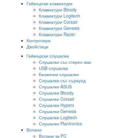
Геймърски клавиатури
Клавиатури Bloody
Клавиатури Logitech
Клавиатури Corsair
Клавиатури Genesis
Клавиатури Razer
Контролери
Джойстици
Геймърски слушалки
Слушалки със стерео жак
USB слушалки
Безжични слушалки
Слушалки със съраунд
Слушалки ASUS
Слушалки Bloody
Слушалки Corsair
Слушалки Hyperx
Слушалки Genesis
Слушалки Logitech
Слушалки Plantronics
Волани
Волани за PC