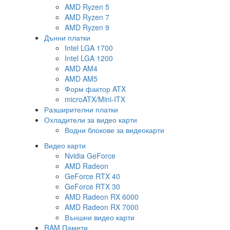
AMD Ryzen 5
AMD Ryzen 7
AMD Ryzen 9
Дънни платки
Intel LGA 1700
Intel LGA 1200
AMD AM4
AMD AM5
Форм фактор ATX
microATX/Mini-ITX
Разширителни платки
Охладители за видео карти
Водни блокове за видеокарти
Видео карти
Nvidia GeForce
AMD Radeon
GeForce RTX 40
GeForce RTX 30
AMD Radeon RX 6000
AMD Radeon RX 7000
Външни видео карти
RAM Памети