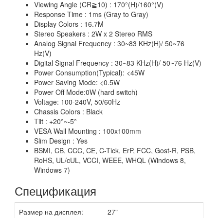
Viewing Angle (CR≧10) : 170°(H)/160°(V)
Response Time : 1ms (Gray to Gray)
Display Colors : 16.7M
Stereo Speakers : 2W x 2 Stereo RMS
Analog Signal Frequency : 30~83 KHz(H)/ 50~76
Hz(V)
Digital Signal Frequency : 30~83 KHz(H)/ 50~76 Hz(V)
Power Consumption(Typical): <45W
Power Saving Mode: <0.5W
Power Off Mode:0W (hard switch)
Voltage: 100-240V, 50/60Hz
Chassis Colors : Black
Tilt : +20°~-5°
VESA Wall Mounting : 100x100mm
Slim Design : Yes
BSMI, CB, CCC, CE, C-Tick, ErP, FCC, Gost-R, PSB,
RoHS, UL/cUL, VCCI, WEEE, WHQL (Windows 8,
Windows 7)
Спецификация
Размер на дисплея:
27"