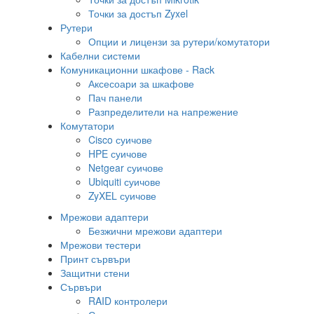
Точки за достъп Zyxel
Рутери
Опции и лицензи за рутери/комутатори
Кабелни системи
Комуникационни шкафове - Rack
Аксесоари за шкафове
Пач панели
Разпределители на напрежение
Комутатори
Cisco суичове
HPE суичове
Netgear суичове
Ubiquiti суичове
ZyXEL суичове
Мрежови адаптери
Безжични мрежови адаптери
Мрежови тестери
Принт сървъри
Защитни стени
Сървъри
RAID контролери