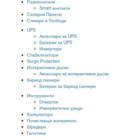
Разклонители
Smart контакти
Соларни Панели
Стекери и Телбоди
UPS
Аксесоари за UPS
Батерии за UPS
Инвертори
Стабилизатори
Surge Protection
Интерактивни дъски
Аксесоари за интерактивни дъски
Баркод скенери
Батерии за баркод скенери
Инструменти
Отвертки
Измервателни уреди
Калкулатори
Почистващи материали
Шредери
Гилотини