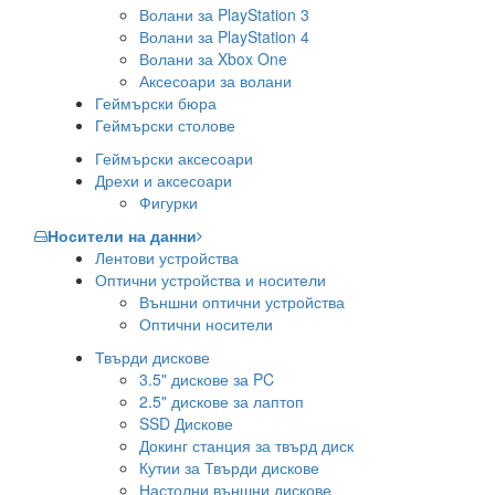
Волани за PlayStation 3
Волани за PlayStation 4
Волани за Xbox One
Аксесоари за волани
Геймърски бюра
Геймърски столове
Геймърски аксесоари
Дрехи и аксесоари
Фигурки
Носители на данни
Лентови устройства
Оптични устройства и носители
Външни оптични устройства
Оптични носители
Твърди дискове
3.5" дискове за PC
2.5" дискове за лаптоп
SSD Дискове
Докинг станция за твърд диск
Кутии за Твърди дискове
Настолни външни дискове