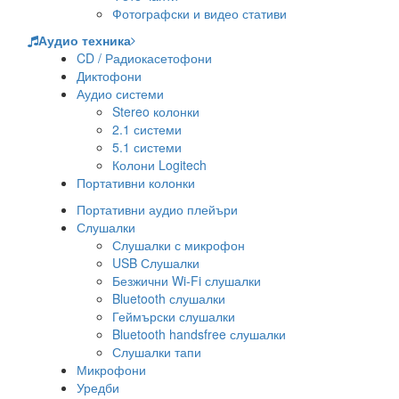
Фотографски и видео стативи
Аудио техника
CD / Радиокасетофони
Диктофони
Аудио системи
Stereo колонки
2.1 системи
5.1 системи
Колони Logitech
Портативни колонки
Портативни аудио плейъри
Слушалки
Слушалки с микрофон
USB Слушалки
Безжични Wi-Fi слушалки
Bluetooth слушалки
Геймърски слушалки
Bluetooth handsfree слушалки
Слушалки тапи
Микрофони
Уредби