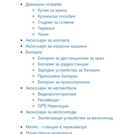
Домашни потреби
Кутии за храна
Кухненски пособия
Съдове за готвене
Термоси
Чаши
Аксесоари за контакти
Аксесоари за перални машини
Батерии
Батерии за дистанционни за кран
Батерии за радиостанции
Зарядни устройства за батерии
Преносими батерии
Батерии за прахосмукачки
Аксесоари за автомобили
Видеорегистратори
Ресийвъри
GPS Навигации
Аксесоари за велосипеди
Заключващи устройства за велосипед
Метео - станции и термометри
Почистващи препарати