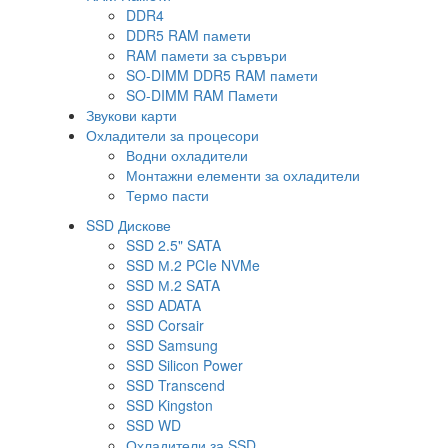
DDR4
DDR5 RAM памети
RAM памети за сървъри
SO-DIMM DDR5 RAM памети
SO-DIMM RAM Памети
Звукови карти
Охладители за процесори
Водни охладители
Монтажни елементи за охладители
Термо пасти
SSD Дискове
SSD 2.5" SATA
SSD М.2 PCIe NVMe
SSD М.2 SATA
SSD ADATA
SSD Corsair
SSD Samsung
SSD Silicon Power
SSD Transcend
SSD Kingston
SSD WD
Охладители за SSD