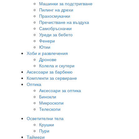
Машинки за подстригване
Пилинг на дрехи
Прахосмукачки
Пречистване на въздуха
Самобръсначки
Уреди за бебето
Фенери
Ютии
Хоби и развлечения
Дронове
Колела и скутери
Аксесоари за барбекю
Комплекти за сервиране
Оптика
Аксесоари за оптика
Бинокли
Микроскопи
Телескопи
Осветителни тела
Крушки
Пури
Таймери