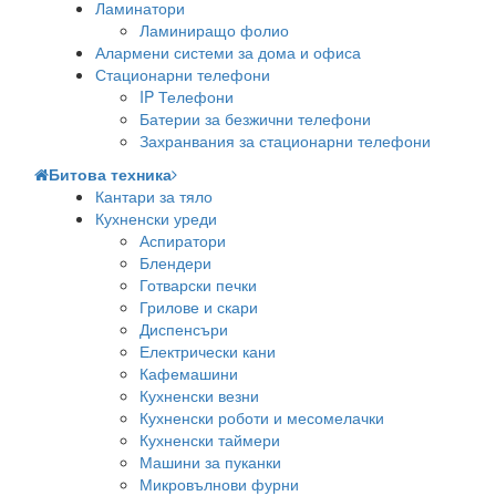
Ламинатори
Ламиниращо фолио
Алармени системи за дома и офиса
Стационарни телефони
IP Телефони
Батерии за безжични телефони
Захранвания за стационарни телефони
Битова техника
Кантари за тяло
Кухненски уреди
Аспиратори
Блендери
Готварски печки
Грилове и скари
Диспенсъри
Електрически кани
Кафемашини
Кухненски везни
Кухненски роботи и месомелачки
Кухненски таймери
Машини за пуканки
Микровълнови фурни