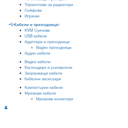
Термоглави за радиатори
Сейфове
Играчки
Кабели и преходници
KVM Суичове
USB кабели
Адаптери и преходници
Видео преходници
Аудио кабели
Видео кабели
Екстендери и усилватели
Захранващи кабели
Кабелни аксесоари
Компютърни кабели
Мрежови кабели
Мрежови конектори