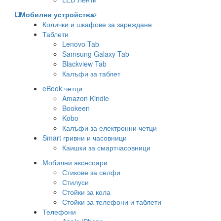
Мобилни устройства
Колички и шкафове за зареждане
Таблети
Lenovo Tab
Samsung Galaxy Tab
Blackview Tab
Калъфи за таблет
eBook четци
Amazon Kindle
Bookeen
Kobo
Калъфи за електронни четци
Smart гривни и часовници
Каишки за смартчасовници
Мобилни аксесоари
Стикове за селфи
Стилуси
Стойки за кола
Стойки за телефони и таблети
Телефони