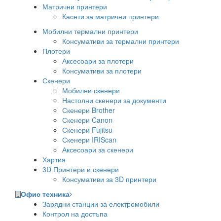
Матрични принтери
Касети за матрични принтери
Мобилни термални принтери
Консумативи за термални принтери
Плотери
Аксесоари за плотери
Консумативи за плотери
Скенери
Мобилни скенери
Настолни скенери за документи
Скенери Brother
Скенери Canon
Скенери Fujitsu
Скенери IRIScan
Аксесоари за скенери
Хартия
3D Принтери и скенери
Консумативи за 3D принтери
Офис техника
Зарядни станции за електромобили
Контрол на достъпа