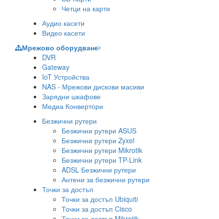
Четци на карти
Аудио касети
Видео касети
Мрежово оборудване
DVR
Gateway
IoT Устройства
NAS - Мрежови дискови масиви
Зарядни шкафове
Медиа Конвертори
Безжични рутери
Безжични рутери ASUS
Безжични рутери Zyxel
Безжични рутери Mikrotik
Безжични рутери TP-Link
ADSL Безжични рутери
Антени за безжични рутери
Точки за достъп
Точки за достъп Ubiquiti
Точки за достъп Cisco
Точки за достъп Mikrotik