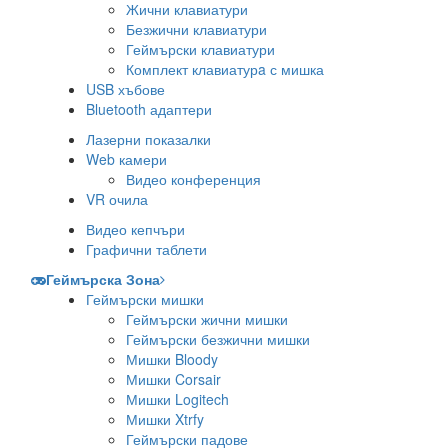
Жични клавиатури
Безжични клавиатури
Геймърски клавиатури
Комплект клавиатурa с мишка
USB хъбове
Bluetooth адаптери
Лазерни показалки
Web камери
Видео конференция
VR очила
Видео кепчъри
Графични таблети
Геймърска Зона
Геймърски мишки
Геймърски жични мишки
Геймърски безжични мишки
Мишки Bloody
Мишки Corsair
Мишки Logitech
Мишки Xtrfy
Геймърски падове