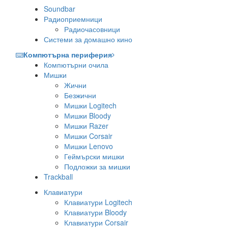
Soundbar
Радиоприемници
Радиочасовници
Системи за домашно кино
Компютърна периферия
Компютърни очила
Мишки
Жични
Безжични
Мишки Logitech
Мишки Bloody
Мишки Razer
Мишки Corsair
Мишки Lenovo
Геймърски мишки
Подложки за мишки
Trackball
Клавиатури
Клавиатури Logitech
Клавиатури Bloody
Клавиатури Corsair