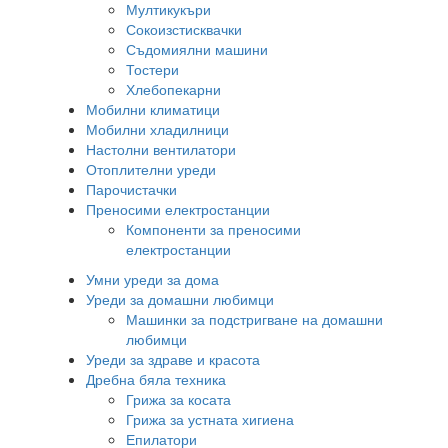
Мултикукъри
Сокоизстисквачки
Съдомиялни машини
Тостери
Хлебопекарни
Мобилни климатици
Мобилни хладилници
Настолни вентилатори
Отоплителни уреди
Парочистачки
Преносими електростанции
Компоненти за преносими
електростанции
Умни уреди за дома
Уреди за домашни любимци
Машинки за подстригване на домашни
любимци
Уреди за здраве и красота
Дребна бяла техника
Грижа за косата
Грижа за устната хигиена
Епилатори