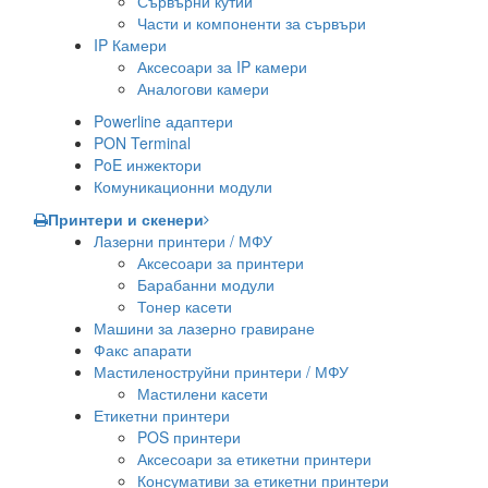
Сървърни кутии
Части и компоненти за сървъри
IP Камери
Аксесоари за IP камери
Аналогови камери
Powerline адаптери
PON Terminal
PoE инжектори
Комуникационни модули
Принтери и скенери
Лазерни принтери / МФУ
Аксесоари за принтери
Барабанни модули
Тонер касети
Машини за лазерно гравиране
Факс апарати
Мастиленоструйни принтери / МФУ
Мастилени касети
Етикетни принтери
POS принтери
Аксесоари за етикетни принтери
Консумативи за етикетни принтери