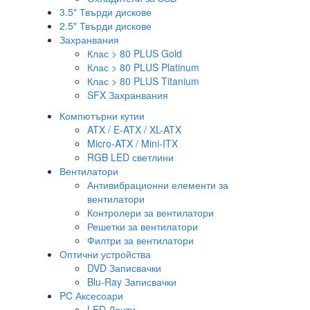
3.5" Твърди дискове
2.5" Твърди дискове
Захранвания
Клас > 80 PLUS Gold
Клас > 80 PLUS Platinum
Клас > 80 PLUS Titanium
SFX Захранвания
Компютърни кутии
ATX / E-ATX / XL-ATX
Micro-ATX / Mini-ITX
RGB LED светлини
Вентилатори
Антивибрационни елементи за
вентилатори
Контролери за вентилатори
Решетки за вентилатори
Филтри за вентилатори
Оптични устройства
DVD Записвачки
Blu-Ray Записвачки
PC Аксесоари
LED Ленти