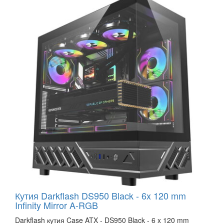
Кутия Darkflash DS950 Black - 6x 120 mm
Infinity Mirror A-RGB
Darkflash кутия Case ATX - DS950 Black - 6 x 120 mm