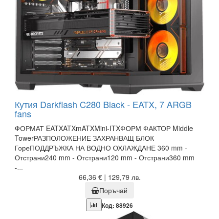
Кутия Darkflash C280 Black - EATX, 7 ARGB
fans
ФОРМАТ EATXATXmATXMini-ITXФОРМ ФАКТОР Middle
TowerРАЗПОЛОЖЕНИЕ ЗАХРАНВАЩ БЛОК
ГореПОДДРЪЖКА НА ВОДНО ОХЛАЖДАНЕ 360 mm -
Отстрани240 mm - Отстрани120 mm - Отстрани360 mm
-...
66,36 € | 129,79 лв.
Поръчай
Код: 88926