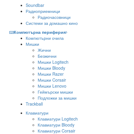
Soundbar
Радиоприемници
Радиочасовници
Системи за домашно кино
Компютърна периферия
Компютърни очила
Мишки
Жични
Безжични
Мишки Logitech
Мишки Bloody
Мишки Razer
Мишки Corsair
Мишки Lenovo
Геймърски мишки
Подложки за мишки
Trackball
Клавиатури
Клавиатури Logitech
Клавиатури Bloody
Клавиатури Corsair