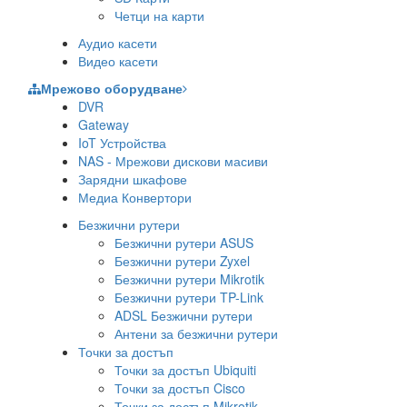
Четци на карти
Аудио касети
Видео касети
Мрежово оборудване
DVR
Gateway
IoT Устройства
NAS - Мрежови дискови масиви
Зарядни шкафове
Медиа Конвертори
Безжични рутери
Безжични рутери ASUS
Безжични рутери Zyxel
Безжични рутери Mikrotik
Безжични рутери TP-Link
ADSL Безжични рутери
Антени за безжични рутери
Точки за достъп
Точки за достъп Ubiquiti
Точки за достъп Cisco
Точки за достъп Mikrotik