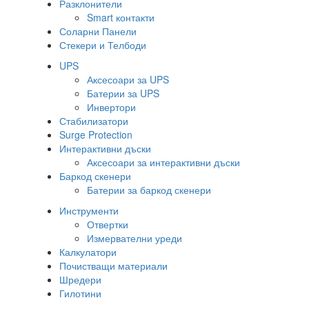
Разклонители
Smart контакти
Соларни Панели
Стекери и Телбоди
UPS
Аксесоари за UPS
Батерии за UPS
Инвертори
Стабилизатори
Surge Protection
Интерактивни дъски
Аксесоари за интерактивни дъски
Баркод скенери
Батерии за баркод скенери
Инструменти
Отвертки
Измервателни уреди
Калкулатори
Почистващи материали
Шредери
Гилотини