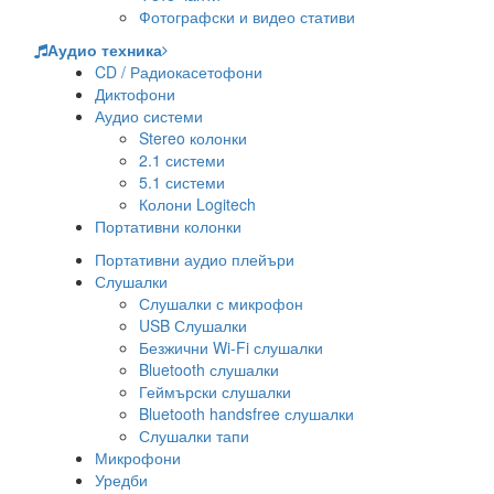
Фотографски и видео стативи
Аудио техника
CD / Радиокасетофони
Диктофони
Аудио системи
Stereo колонки
2.1 системи
5.1 системи
Колони Logitech
Портативни колонки
Портативни аудио плейъри
Слушалки
Слушалки с микрофон
USB Слушалки
Безжични Wi-Fi слушалки
Bluetooth слушалки
Геймърски слушалки
Bluetooth handsfree слушалки
Слушалки тапи
Микрофони
Уредби