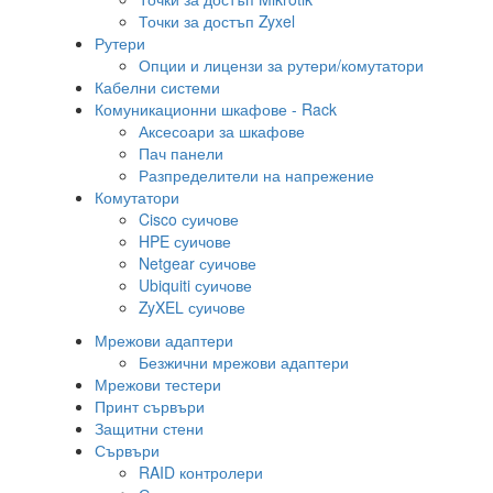
Точки за достъп Zyxel
Рутери
Опции и лицензи за рутери/комутатори
Кабелни системи
Комуникационни шкафове - Rack
Аксесоари за шкафове
Пач панели
Разпределители на напрежение
Комутатори
Cisco суичове
HPE суичове
Netgear суичове
Ubiquiti суичове
ZyXEL суичове
Мрежови адаптери
Безжични мрежови адаптери
Мрежови тестери
Принт сървъри
Защитни стени
Сървъри
RAID контролери