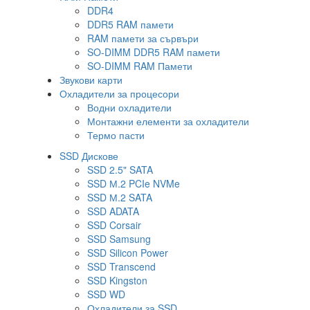
DDR4
DDR5 RAM памети
RAM памети за сървъри
SO-DIMM DDR5 RAM памети
SO-DIMM RAM Памети
Звукови карти
Охладители за процесори
Водни охладители
Монтажни елементи за охладители
Термо пасти
SSD Дискове
SSD 2.5" SATA
SSD М.2 PCIe NVMe
SSD М.2 SATA
SSD ADATA
SSD Corsair
SSD Samsung
SSD Silicon Power
SSD Transcend
SSD Kingston
SSD WD
Охладители за SSD