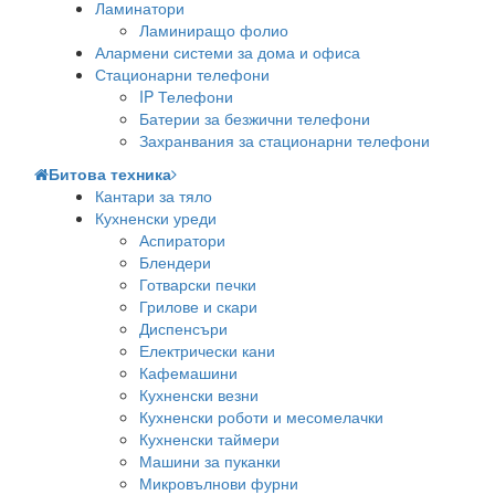
Ламинатори
Ламиниращо фолио
Алармени системи за дома и офиса
Стационарни телефони
IP Телефони
Батерии за безжични телефони
Захранвания за стационарни телефони
Битова техника
Кантари за тяло
Кухненски уреди
Аспиратори
Блендери
Готварски печки
Грилове и скари
Диспенсъри
Електрически кани
Кафемашини
Кухненски везни
Кухненски роботи и месомелачки
Кухненски таймери
Машини за пуканки
Микровълнови фурни