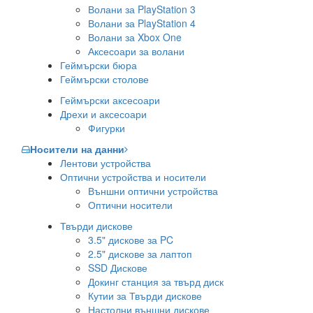
Волани за PlayStation 3
Волани за PlayStation 4
Волани за Xbox One
Аксесоари за волани
Геймърски бюра
Геймърски столове
Геймърски аксесоари
Дрехи и аксесоари
Фигурки
Носители на данни
Лентови устройства
Оптични устройства и носители
Външни оптични устройства
Оптични носители
Твърди дискове
3.5" дискове за PC
2.5" дискове за лаптоп
SSD Дискове
Докинг станция за твърд диск
Кутии за Твърди дискове
Настолни външни дискове