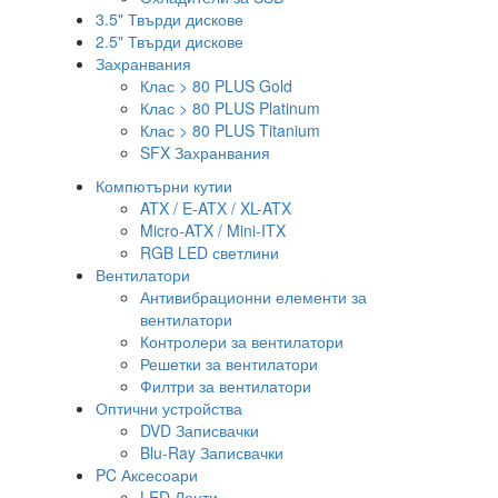
3.5" Твърди дискове
2.5" Твърди дискове
Захранвания
Клас > 80 PLUS Gold
Клас > 80 PLUS Platinum
Клас > 80 PLUS Titanium
SFX Захранвания
Компютърни кутии
ATX / E-ATX / XL-ATX
Micro-ATX / Mini-ITX
RGB LED светлини
Вентилатори
Антивибрационни елементи за
вентилатори
Контролери за вентилатори
Решетки за вентилатори
Филтри за вентилатори
Оптични устройства
DVD Записвачки
Blu-Ray Записвачки
PC Аксесоари
LED Ленти