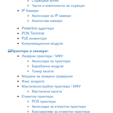
Сървърни кутии
Части и компоненти за сървъри
IP Камери
Аксесоари за IP камери
Аналогови камери
Powerline адаптери
PON Terminal
PoE инжектори
Комуникационни модули
Принтери и скенери
Лазерни принтери / МФУ
Аксесоари за принтери
Барабанни модули
Тонер касети
Машини за лазерно гравиране
Факс апарати
Мастиленоструйни принтери / МФУ
Мастилени касети
Етикетни принтери
POS принтери
Аксесоари за етикетни принтери
Консумативи за етикетни принтери