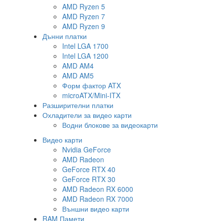
AMD Ryzen 5
AMD Ryzen 7
AMD Ryzen 9
Дънни платки
Intel LGA 1700
Intel LGA 1200
AMD AM4
AMD AM5
Форм фактор ATX
microATX/Mini-ITX
Разширителни платки
Охладители за видео карти
Водни блокове за видеокарти
Видео карти
Nvidia GeForce
AMD Radeon
GeForce RTX 40
GeForce RTX 30
AMD Radeon RX 6000
AMD Radeon RX 7000
Външни видео карти
RAM Памети