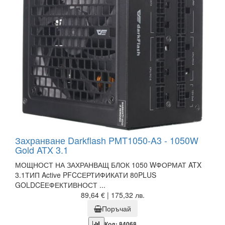
Захранване Darkflash PMT1050-A3 - 1050W
Gold ATX 3.1
МОЩНОСТ НА ЗАХРАНВАЩ БЛОК 1050 WФОРМАТ ATX
3.1ТИП Active PFCСЕРТИФИКАТИ 80PLUS
GOLDCEЕФЕКТИВНОСТ ...
89,64 € | 175,32 лв.
Поръчай
Код: 84068