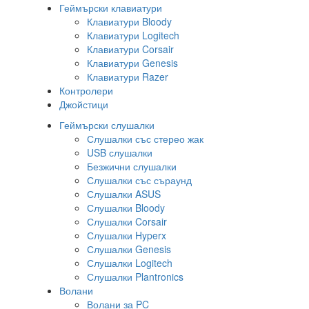
Геймърски клавиатури
Клавиатури Bloody
Клавиатури Logitech
Клавиатури Corsair
Клавиатури Genesis
Клавиатури Razer
Контролери
Джойстици
Геймърски слушалки
Слушалки със стерео жак
USB слушалки
Безжични слушалки
Слушалки със съраунд
Слушалки ASUS
Слушалки Bloody
Слушалки Corsair
Слушалки Hyperx
Слушалки Genesis
Слушалки Logitech
Слушалки Plantronics
Волани
Волани за PC