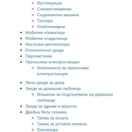
Мултикукъри
Сокоизстисквачки
Съдомиялни машини
Тостери
Хлебопекарни
Мобилни климатици
Мобилни хладилници
Настолни вентилатори
Отоплителни уреди
Парочистачки
Преносими електростанции
Компоненти за преносими
електростанции
Умни уреди за дома
Уреди за домашни любимци
Машинки за подстригване на домашни
любимци
Уреди за здраве и красота
Дребна бяла техника
Грижа за косата
Грижа за устната хигиена
Епилатори