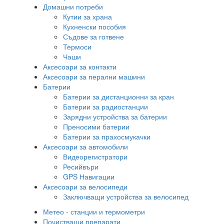
Домашни потреби
Кутии за храна
Кухненски пособия
Съдове за готвене
Термоси
Чаши
Аксесоари за контакти
Аксесоари за перални машини
Батерии
Батерии за дистанционни за кран
Батерии за радиостанции
Зарядни устройства за батерии
Преносими батерии
Батерии за прахосмукачки
Аксесоари за автомобили
Видеорегистратори
Ресийвъри
GPS Навигации
Аксесоари за велосипеди
Заключващи устройства за велосипед
Метео - станции и термометри
Почистващи препарати