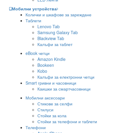
Мобилни устройства
Колички и шкафове за зареждане
Таблети
Lenovo Tab
Samsung Galaxy Tab
Blackview Tab
Калъфи за таблет
eBook четци
Amazon Kindle
Bookeen
Kobo
Калъфи за електронни четци
Smart гривни и часовници
Каишки за смартчасовници
Мобилни аксесоари
Стикове за селфи
Стилуси
Стойки за кола
Стойки за телефони и таблети
Телефони