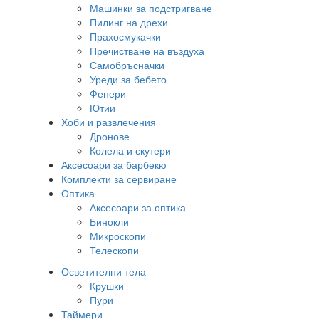
Машинки за подстригване
Пилинг на дрехи
Прахосмукачки
Пречистване на въздуха
Самобръсначки
Уреди за бебето
Фенери
Ютии
Хоби и развлечения
Дронове
Колела и скутери
Аксесоари за барбекю
Комплекти за сервиране
Оптика
Аксесоари за оптика
Бинокли
Микроскопи
Телескопи
Осветителни тела
Крушки
Пури
Таймери