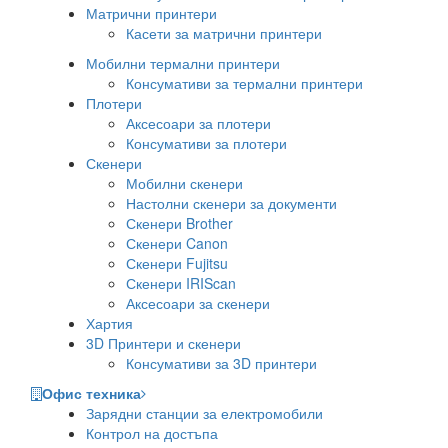
Матрични принтери
Касети за матрични принтери
Мобилни термални принтери
Консумативи за термални принтери
Плотери
Аксесоари за плотери
Консумативи за плотери
Скенери
Мобилни скенери
Настолни скенери за документи
Скенери Brother
Скенери Canon
Скенери Fujitsu
Скенери IRIScan
Аксесоари за скенери
Хартия
3D Принтери и скенери
Консумативи за 3D принтери
Офис техника
Зарядни станции за електромобили
Контрол на достъпа