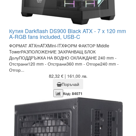
Кутия Darkflash DS900 Black ATX - 7 x 120 mm
A-RGB fans included, USB-C
ФОРМАТ ATXmATXMini-ITXФОРМ ФАКТОР Middle
TowerРАЗПОЛОЖЕНИЕ ЗАХРАНВАЩ БЛОК
ДолуПОДДРЪЖКА НА ВОДНО ОХЛАЖДАНЕ 240 mm -
Отстрани120 mm - Отстрани360 mm - Отгоре240 mm -
Отгор...
82,32 € | 161,00 лв.
Поръчай
Код: 84071