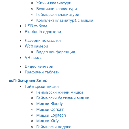
Жични клавиатури
Безжични клавиатури
Геймърски клавиатури
Комплект клавиатурa с мишка
USB хъбове
Bluetooth адаптери
Лазерни показалки
Web камери
Видео конференция
VR очила
Видео кепчъри
Графични таблети
Геймърска Зона
Геймърски мишки
Геймърски жични мишки
Геймърски безжични мишки
Мишки Bloody
Мишки Corsair
Мишки Logitech
Мишки Xtrfy
Геймърски падове