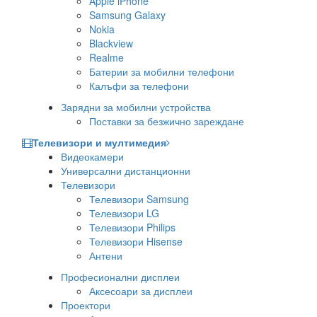
Apple iPhone
Samsung Galaxy
Nokia
Blackview
Realme
Батерии за мобилни телефони
Калъфи за телефони
Зарядни за мобилни устройства
Поставки за безжично зареждане
Телевизори и мултимедия
Видеокамери
Универсални дистанционни
Телевизори
Телевизори Samsung
Телевизори LG
Телевизори Philips
Телевизори Hisense
Антени
Професионални дисплеи
Аксесоари за дисплеи
Проектори