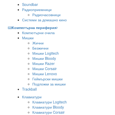
Soundbar
Радиоприемници
Радиочасовници
Системи за домашно кино
Компютърна периферия
Компютърни очила
Мишки
Жични
Безжични
Мишки Logitech
Мишки Bloody
Мишки Razer
Мишки Corsair
Мишки Lenovo
Геймърски мишки
Подложки за мишки
Trackball
Клавиатури
Клавиатури Logitech
Клавиатури Bloody
Клавиатури Corsair