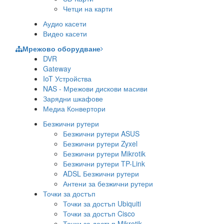
Четци на карти
Аудио касети
Видео касети
Мрежово оборудване
DVR
Gateway
IoT Устройства
NAS - Мрежови дискови масиви
Зарядни шкафове
Медиа Конвертори
Безжични рутери
Безжични рутери ASUS
Безжични рутери Zyxel
Безжични рутери Mikrotik
Безжични рутери TP-Link
ADSL Безжични рутери
Антени за безжични рутери
Точки за достъп
Точки за достъп Ubiquiti
Точки за достъп Cisco
Точки за достъп Mikrotik