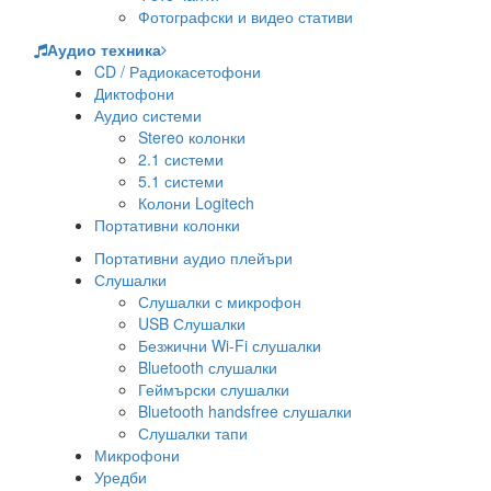
Фотографски и видео стативи
Аудио техника
CD / Радиокасетофони
Диктофони
Аудио системи
Stereo колонки
2.1 системи
5.1 системи
Колони Logitech
Портативни колонки
Портативни аудио плейъри
Слушалки
Слушалки с микрофон
USB Слушалки
Безжични Wi-Fi слушалки
Bluetooth слушалки
Геймърски слушалки
Bluetooth handsfree слушалки
Слушалки тапи
Микрофони
Уредби