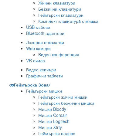
Жични клавиатури
Безжични клавиатури
Геймърски клавиатури
Комплект клавиатурa с мишка
USB хъбове
Bluetooth адаптери
Лазерни показалки
Web камери
Видео конференция
VR очила
Видео кепчъри
Графични таблети
Геймърска Зона
Геймърски мишки
Геймърски жични мишки
Геймърски безжични мишки
Мишки Bloody
Мишки Corsair
Мишки Logitech
Мишки Xtrfy
Геймърски падове