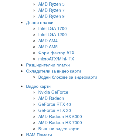
AMD Ryzen 5
AMD Ryzen 7
AMD Ryzen 9
Дънни платки
Intel LGA 1700
Intel LGA 1200
AMD AM4
AMD AM5
Форм фактор ATX
microATX/Mini-ITX
Разширителни платки
Охладители за видео карти
Водни блокове за видеокарти
Видео карти
Nvidia GeForce
AMD Radeon
GeForce RTX 40
GeForce RTX 30
AMD Radeon RX 6000
AMD Radeon RX 7000
Външни видео карти
RAM Памети