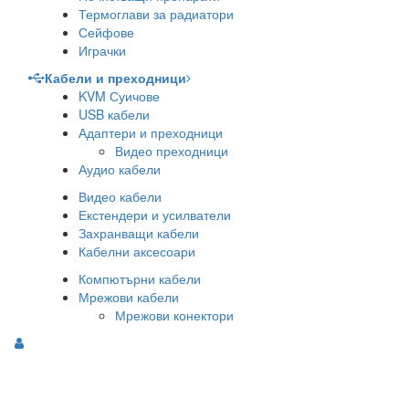
Термоглави за радиатори
Сейфове
Играчки
Кабели и преходници
KVM Суичове
USB кабели
Адаптери и преходници
Видео преходници
Аудио кабели
Видео кабели
Екстендери и усилватели
Захранващи кабели
Кабелни аксесоари
Компютърни кабели
Мрежови кабели
Мрежови конектори