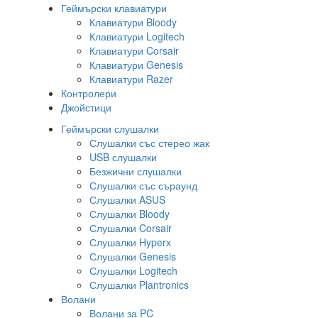
Геймърски клавиатури
Клавиатури Bloody
Клавиатури Logitech
Клавиатури Corsair
Клавиатури Genesis
Клавиатури Razer
Контролери
Джойстици
Геймърски слушалки
Слушалки със стерео жак
USB слушалки
Безжични слушалки
Слушалки със съраунд
Слушалки ASUS
Слушалки Bloody
Слушалки Corsair
Слушалки Hyperx
Слушалки Genesis
Слушалки Logitech
Слушалки Plantronics
Волани
Волани за PC