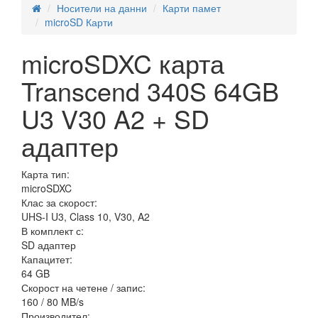
Носители на данни
Карти памет
microSD Карти
microSDXC карта
Transcend 340S 64GB
U3 V30 A2 + SD
адаптер
Карта тип:
microSDXC
Клас за скорост:
UHS-I U3, Class 10, V30, A2
В комплект с:
SD адаптер
Капацитет:
64 GB
Скорост на четене / запис:
160 / 80 MB/s
Производител: