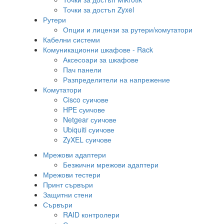
Точки за достъп Zyxel
Рутери
Опции и лицензи за рутери/комутатори
Кабелни системи
Комуникационни шкафове - Rack
Аксесоари за шкафове
Пач панели
Разпределители на напрежение
Комутатори
Cisco суичове
HPE суичове
Netgear суичове
Ubiquiti суичове
ZyXEL суичове
Мрежови адаптери
Безжични мрежови адаптери
Мрежови тестери
Принт сървъри
Защитни стени
Сървъри
RAID контролери