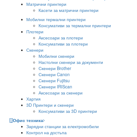
Матрични принтери
Касети за матрични принтери
Мобилни термални принтери
Консумативи за термални принтери
Плотери
Аксесоари за плотери
Консумативи за плотери
Скенери
Мобилни скенери
Настолни скенери за документи
Скенери Brother
Скенери Canon
Скенери Fujitsu
Скенери IRIScan
Аксесоари за скенери
Хартия
3D Принтери и скенери
Консумативи за 3D принтери
Офис техника
Зарядни станции за електромобили
Контрол на достъпа