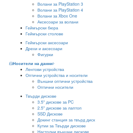
Волани за PlayStation 3
Волани за PlayStation 4
Волани за Xbox One
Аксесоари за волани
Геймърски бюра
Геймърски столове
Геймърски аксесоари
Дрехи и аксесоари
Фигурки
Носители на данни
Лентови устройства
Оптични устройства и носители
Външни оптични устройства
Оптични носители
Твърди дискове
3.5" дискове за PC
2.5" дискове за лаптоп
SSD Дискове
Докинг станция за твърд диск
Кутии за Твърди дискове
Настолни външни дискове