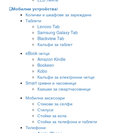
Мобилни устройства
Колички и шкафове за зареждане
Таблети
Lenovo Tab
Samsung Galaxy Tab
Blackview Tab
Калъфи за таблет
eBook четци
Amazon Kindle
Bookeen
Kobo
Калъфи за електронни четци
Smart гривни и часовници
Каишки за смартчасовници
Мобилни аксесоари
Стикове за селфи
Стилуси
Стойки за кола
Стойки за телефони и таблети
Телефони