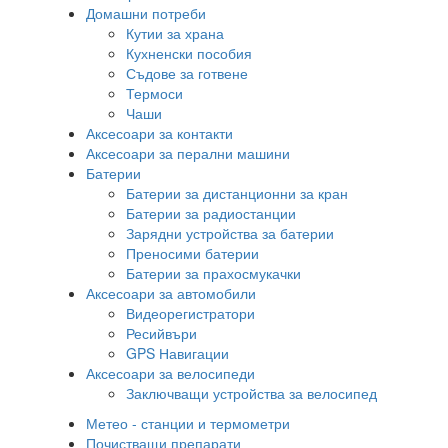
Домашни потреби
Кутии за храна
Кухненски пособия
Съдове за готвене
Термоси
Чаши
Аксесоари за контакти
Аксесоари за перални машини
Батерии
Батерии за дистанционни за кран
Батерии за радиостанции
Зарядни устройства за батерии
Преносими батерии
Батерии за прахосмукачки
Аксесоари за автомобили
Видеорегистратори
Ресийвъри
GPS Навигации
Аксесоари за велосипеди
Заключващи устройства за велосипед
Метео - станции и термометри
Почистващи препарати