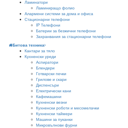
Ламинатори
Ламиниращо фолио
Алармени системи за дома и офиса
Стационарни телефони
IP Телефони
Батерии за безжични телефони
Захранвания за стационарни телефони
Битова техника
Кантари за тяло
Кухненски уреди
Аспиратори
Блендери
Готварски печки
Грилове и скари
Диспенсъри
Електрически кани
Кафемашини
Кухненски везни
Кухненски роботи и месомелачки
Кухненски таймери
Машини за пуканки
Микровълнови фурни