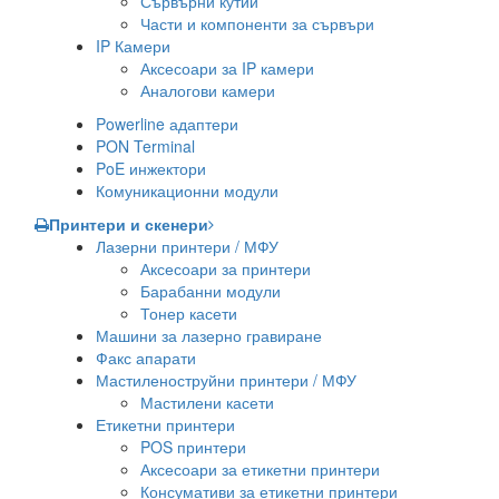
Сървърни кутии
Части и компоненти за сървъри
IP Камери
Аксесоари за IP камери
Аналогови камери
Powerline адаптери
PON Terminal
PoE инжектори
Комуникационни модули
Принтери и скенери
Лазерни принтери / МФУ
Аксесоари за принтери
Барабанни модули
Тонер касети
Машини за лазерно гравиране
Факс апарати
Мастиленоструйни принтери / МФУ
Мастилени касети
Етикетни принтери
POS принтери
Аксесоари за етикетни принтери
Консумативи за етикетни принтери