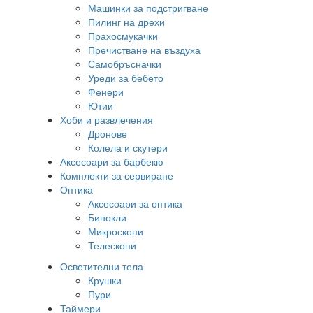
Машинки за подстригване
Пилинг на дрехи
Прахосмукачки
Пречистване на въздуха
Самобръсначки
Уреди за бебето
Фенери
Ютии
Хоби и развлечения
Дронове
Колела и скутери
Аксесоари за барбекю
Комплекти за сервиране
Оптика
Аксесоари за оптика
Бинокли
Микроскопи
Телескопи
Осветителни тела
Крушки
Пури
Таймери