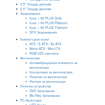
3.5" Твърди дискове
2.5" Твърди дискове
Захранвания
Клас > 80 PLUS Gold
Клас > 80 PLUS Platinum
Клас > 80 PLUS Titanium
SFX Захранвания
Компютърни кутии
ATX / E-ATX / XL-ATX
Micro-ATX / Mini-ITX
RGB LED светлини
Вентилатори
Антивибрационни елементи за
вентилатори
Контролери за вентилатори
Решетки за вентилатори
Филтри за вентилатори
Оптични устройства
DVD Записвачки
Blu-Ray Записвачки
PC Аксесоари
LED Ленти