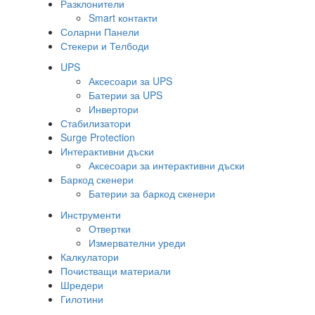
Разклонители
Smart контакти
Соларни Панели
Стекери и Телбоди
UPS
Аксесоари за UPS
Батерии за UPS
Инвертори
Стабилизатори
Surge Protection
Интерактивни дъски
Аксесоари за интерактивни дъски
Баркод скенери
Батерии за баркод скенери
Инструменти
Отвертки
Измервателни уреди
Калкулатори
Почистващи материали
Шредери
Гилотини