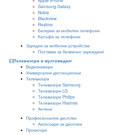
Apple iPhone
Samsung Galaxy
Nokia
Blackview
Realme
Батерии за мобилни телефони
Калъфи за телефони
Зарядни за мобилни устройства
Поставки за безжично зареждане
Телевизори и мултимедия
Видеокамери
Универсални дистанционни
Телевизори
Телевизори Samsung
Телевизори LG
Телевизори Philips
Телевизори Hisense
Антени
Професионални дисплеи
Аксесоари за дисплеи
Проектори