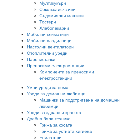
Мултикукъри
Сокоизстисквачки
Съдомиялни машини
Тостери
Хлебопекарни
Мобилни климатици
Мобилни хладилници
Настолни вентилатори
Отоплителни уреди
Парочистачки
Преносими електростанции
Компоненти за преносими
електростанции
Умни уреди за дома
Уреди за домашни любимци
Машинки за подстригване на домашни
любимци
Уреди за здраве и красота
Дребна бяла техника
Грижа за косата
Грижа за устната хигиена
Епилатори