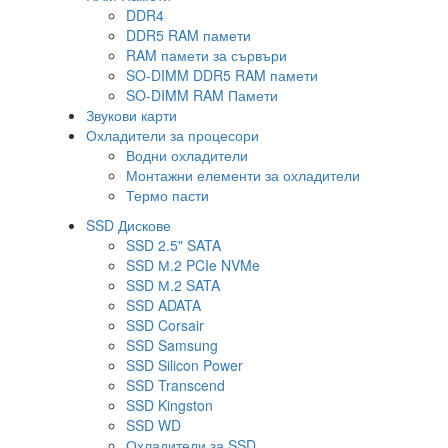
DDR4
DDR5 RAM памети
RAM памети за сървъри
SO-DIMM DDR5 RAM памети
SO-DIMM RAM Памети
Звукови карти
Охладители за процесори
Водни охладители
Монтажни елементи за охладители
Термо пасти
SSD Дискове
SSD 2.5" SATA
SSD М.2 PCIe NVMe
SSD М.2 SATA
SSD ADATA
SSD Corsair
SSD Samsung
SSD Silicon Power
SSD Transcend
SSD Kingston
SSD WD
Охладители за SSD