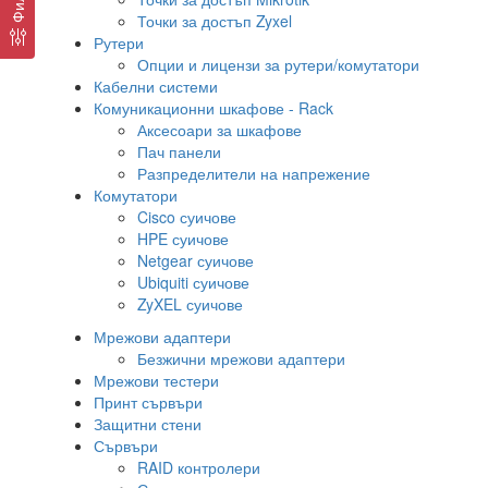
Точки за достъп Zyxel
Рутери
Опции и лицензи за рутери/комутатори
Кабелни системи
Комуникационни шкафове - Rack
Аксесоари за шкафове
Пач панели
Разпределители на напрежение
Комутатори
Cisco суичове
HPE суичове
Netgear суичове
Ubiquiti суичове
ZyXEL суичове
Мрежови адаптери
Безжични мрежови адаптери
Мрежови тестери
Принт сървъри
Защитни стени
Сървъри
RAID контролери