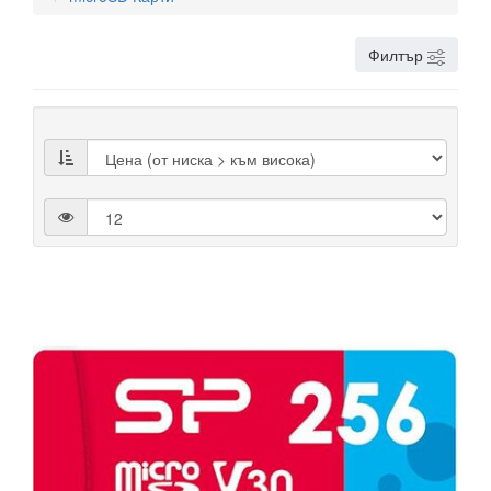
Филтър