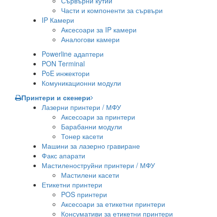
Сървърни кутии
Части и компоненти за сървъри
IP Камери
Аксесоари за IP камери
Аналогови камери
Powerline адаптери
PON Terminal
PoE инжектори
Комуникационни модули
Принтери и скенери
Лазерни принтери / МФУ
Аксесоари за принтери
Барабанни модули
Тонер касети
Машини за лазерно гравиране
Факс апарати
Мастиленоструйни принтери / МФУ
Мастилени касети
Етикетни принтери
POS принтери
Аксесоари за етикетни принтери
Консумативи за етикетни принтери