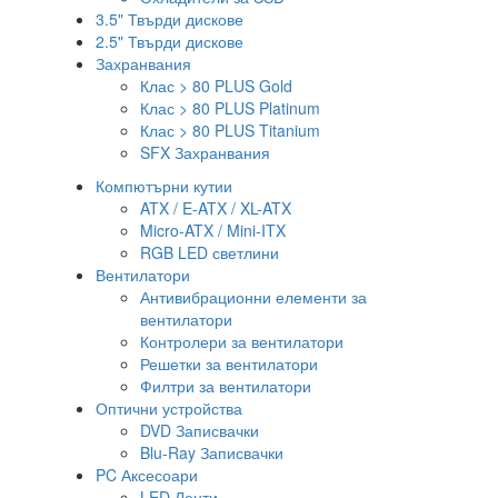
3.5" Твърди дискове
2.5" Твърди дискове
Захранвания
Клас > 80 PLUS Gold
Клас > 80 PLUS Platinum
Клас > 80 PLUS Titanium
SFX Захранвания
Компютърни кутии
ATX / E-ATX / XL-ATX
Micro-ATX / Mini-ITX
RGB LED светлини
Вентилатори
Антивибрационни елементи за
вентилатори
Контролери за вентилатори
Решетки за вентилатори
Филтри за вентилатори
Оптични устройства
DVD Записвачки
Blu-Ray Записвачки
PC Аксесоари
LED Ленти