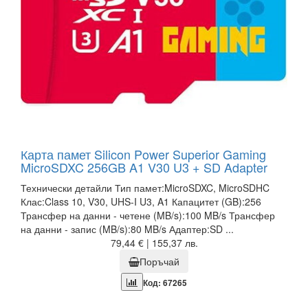
Карта памет Silicon Power Superior Gaming
MicroSDXC 256GB A1 V30 U3 + SD Adapter
Технически детайли Тип памет:MicroSDXC, MicroSDHC
Клас:Class 10, V30, UHS-I U3, A1 Капацитет (GB):256
Трансфер на данни - четене (MB/s):100 MB/s Трансфер
на данни - запис (MB/s):80 MB/s Адаптер:SD ...
79,44 € | 155,37 лв.
Поръчай
Код: 67265