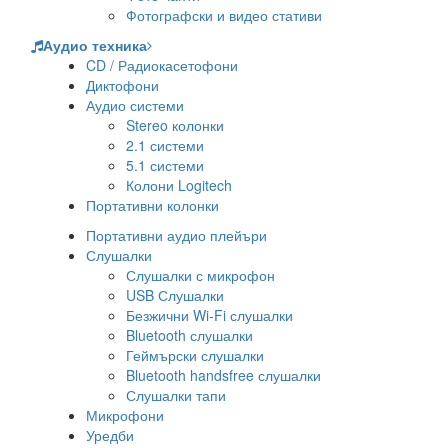
Фотографски и видео стативи
Аудио техника
CD / Радиокасетофони
Диктофони
Аудио системи
Stereo колонки
2.1 системи
5.1 системи
Колони Logitech
Портативни колонки
Портативни аудио плейъри
Слушалки
Слушалки с микрофон
USB Слушалки
Безжични Wi-Fi слушалки
Bluetooth слушалки
Геймърски слушалки
Bluetooth handsfree слушалки
Слушалки тапи
Микрофони
Уредби