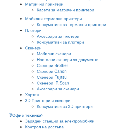
Матрични принтери
Касети за матрични принтери
Мобилни термални принтери
Консумативи за термални принтери
Плотери
Аксесоари за плотери
Консумативи за плотери
Скенери
Мобилни скенери
Настолни скенери за документи
Скенери Brother
Скенери Canon
Скенери Fujitsu
Скенери IRIScan
Аксесоари за скенери
Хартия
3D Принтери и скенери
Консумативи за 3D принтери
Офис техника
Зарядни станции за електромобили
Контрол на достъпа