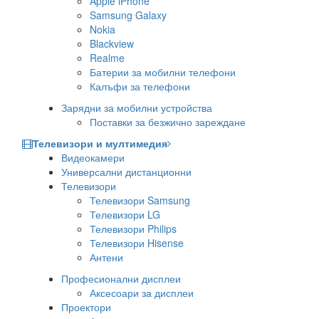
Apple iPhone
Samsung Galaxy
Nokia
Blackview
Realme
Батерии за мобилни телефони
Калъфи за телефони
Зарядни за мобилни устройства
Поставки за безжично зареждане
Телевизори и мултимедия
Видеокамери
Универсални дистанционни
Телевизори
Телевизори Samsung
Телевизори LG
Телевизори Philips
Телевизори Hisense
Антени
Професионални дисплеи
Аксесоари за дисплеи
Проектори