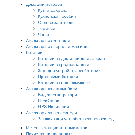
Домашни потреби
Кутии за храна
Кухненски пособия
Съдове за готвене
Термоси
Чаши
Аксесоари за контакти
Аксесоари за перални машини
Батерии
Батерии за дистанционни за кран
Батерии за радиостанции
Зарядни устройства за батерии
Преносими батерии
Батерии за прахосмукачки
Аксесоари за автомобили
Видеорегистратори
Ресийвъри
GPS Навигации
Аксесоари за велосипеди
Заключващи устройства за велосипед
Метео - станции и термометри
Почистващи препарати