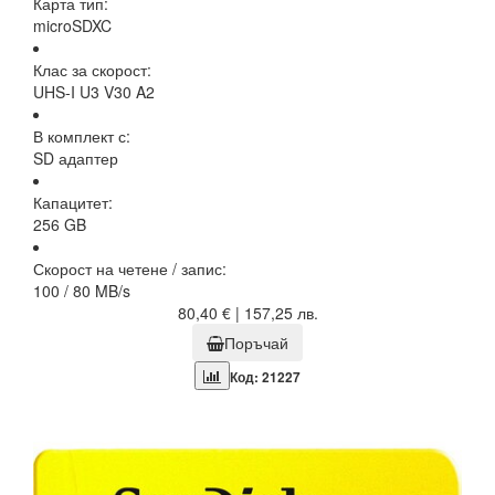
Карта тип:
microSDXC
Клас за скорост:
UHS-I U3 V30 A2
В комплект с:
SD адаптер
Капацитет:
256 GB
Скорост на четене / запис:
100 / 80 MB/s
80,40 € | 157,25 лв.
Поръчай
Код: 21227