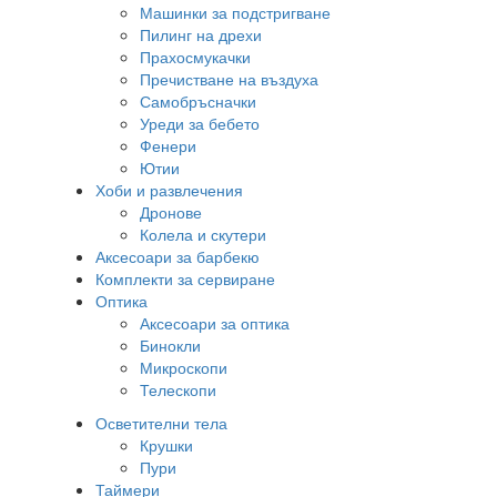
Машинки за подстригване
Пилинг на дрехи
Прахосмукачки
Пречистване на въздуха
Самобръсначки
Уреди за бебето
Фенери
Ютии
Хоби и развлечения
Дронове
Колела и скутери
Аксесоари за барбекю
Комплекти за сервиране
Оптика
Аксесоари за оптика
Бинокли
Микроскопи
Телескопи
Осветителни тела
Крушки
Пури
Таймери