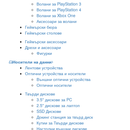
Волани за PlayStation 3
Волани за PlayStation 4
Волани за Xbox One
Аксесоари за волани
Геймърски бюра
Геймърски столове
Геймърски аксесоари
Дрехи и аксесоари
Фигурки
Носители на данни
Лентови устройства
Оптични устройства и носители
Външни оптични устройства
Оптични носители
Твърди дискове
3.5" дискове за PC
2.5" дискове за лаптоп
SSD Дискове
Докинг станция за твърд диск
Кутии за Твърди дискове
Настолни външни дискове