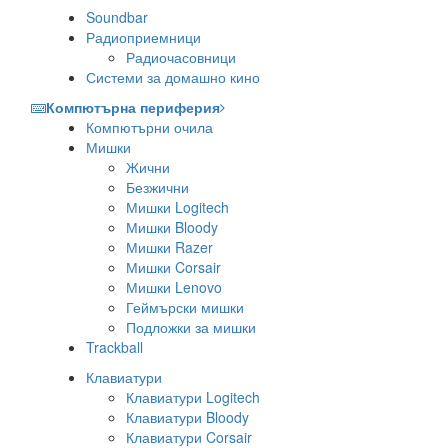
Soundbar
Радиоприемници
Радиочасовници
Системи за домашно кино
Компютърна периферия
Компютърни очила
Мишки
Жични
Безжични
Мишки Logitech
Мишки Bloody
Мишки Razer
Мишки Corsair
Мишки Lenovo
Геймърски мишки
Подложки за мишки
Trackball
Клавиатури
Клавиатури Logitech
Клавиатури Bloody
Клавиатури Corsair