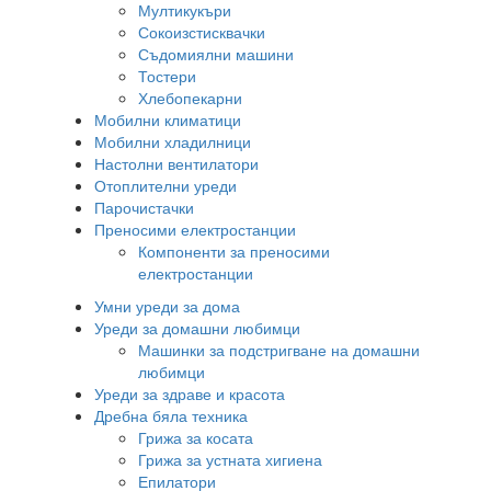
Мултикукъри
Сокоизстисквачки
Съдомиялни машини
Тостери
Хлебопекарни
Мобилни климатици
Мобилни хладилници
Настолни вентилатори
Отоплителни уреди
Парочистачки
Преносими електростанции
Компоненти за преносими
електростанции
Умни уреди за дома
Уреди за домашни любимци
Машинки за подстригване на домашни
любимци
Уреди за здраве и красота
Дребна бяла техника
Грижа за косата
Грижа за устната хигиена
Епилатори