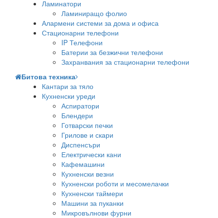
Ламинатори
Ламиниращо фолио
Алармени системи за дома и офиса
Стационарни телефони
IP Телефони
Батерии за безжични телефони
Захранвания за стационарни телефони
Битова техника
Кантари за тяло
Кухненски уреди
Аспиратори
Блендери
Готварски печки
Грилове и скари
Диспенсъри
Електрически кани
Кафемашини
Кухненски везни
Кухненски роботи и месомелачки
Кухненски таймери
Машини за пуканки
Микровълнови фурни