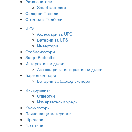
Разклонители
Smart контакти
Соларни Панели
Стекери и Телбоди
UPS
Аксесоари за UPS
Батерии за UPS
Инвертори
Стабилизатори
Surge Protection
Интерактивни дъски
Аксесоари за интерактивни дъски
Баркод скенери
Батерии за баркод скенери
Инструменти
Отвертки
Измервателни уреди
Калкулатори
Почистващи материали
Шредери
Гилотини