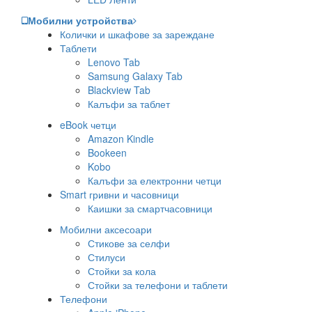
Мобилни устройства
Колички и шкафове за зареждане
Таблети
Lenovo Tab
Samsung Galaxy Tab
Blackview Tab
Калъфи за таблет
eBook четци
Amazon Kindle
Bookeen
Kobo
Калъфи за електронни четци
Smart гривни и часовници
Каишки за смартчасовници
Мобилни аксесоари
Стикове за селфи
Стилуси
Стойки за кола
Стойки за телефони и таблети
Телефони