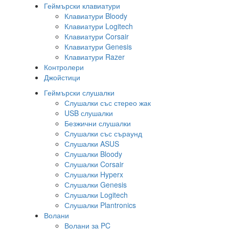
Геймърски клавиатури
Клавиатури Bloody
Клавиатури Logitech
Клавиатури Corsair
Клавиатури Genesis
Клавиатури Razer
Контролери
Джойстици
Геймърски слушалки
Слушалки със стерео жак
USB слушалки
Безжични слушалки
Слушалки със съраунд
Слушалки ASUS
Слушалки Bloody
Слушалки Corsair
Слушалки Hyperx
Слушалки Genesis
Слушалки Logitech
Слушалки Plantronics
Волани
Волани за PC