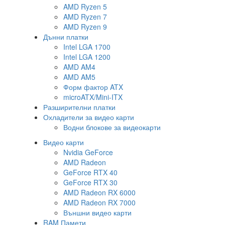
AMD Ryzen 5
AMD Ryzen 7
AMD Ryzen 9
Дънни платки
Intel LGA 1700
Intel LGA 1200
AMD AM4
AMD AM5
Форм фактор ATX
microATX/Mini-ITX
Разширителни платки
Охладители за видео карти
Водни блокове за видеокарти
Видео карти
Nvidia GeForce
AMD Radeon
GeForce RTX 40
GeForce RTX 30
AMD Radeon RX 6000
AMD Radeon RX 7000
Външни видео карти
RAM Памети