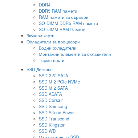
DDR4
DDR5 RAM памети
RAM памети за сървъри
SO-DIMM DDR5 RAM памети
SO-DIMM RAM Памети
Звукови карти
Охладители за процесори
Водни охладители
Монтажни елементи за охладители
Термо пасти
SSD Дискове
SSD 2.5" SATA
SSD М.2 PCIe NVMe
SSD М.2 SATA
SSD ADATA
SSD Corsair
SSD Samsung
SSD Silicon Power
SSD Transcend
SSD Kingston
SSD WD
Охладители за SSD