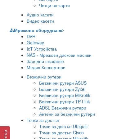
Четци на карти
Аудио касети
Видео касети
Мрежово оборудване
DVR
Gateway
IoT Устройства
NAS - Мрежови дискови масиви
Зарядни шкафове
Медиа Конвертори
Безжични рутери
Безжични рутери ASUS
Безжични рутери Zyxel
Безжични рутери Mikrotik
Безжични рутери TP-Link
ADSL Безжични рутери
Антени за безжични рутери
Точки за достъп
Точки за достъп Ubiquiti
Точки за достъп Cisco
Филтър
Точки за достъп Mikrotik