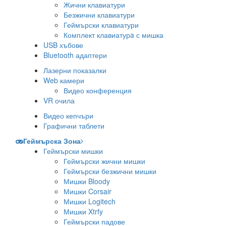
Жични клавиатури
Безжични клавиатури
Геймърски клавиатури
Комплект клавиатурa с мишка
USB хъбове
Bluetooth адаптери
Лазерни показалки
Web камери
Видео конференция
VR очила
Видео кепчъри
Графични таблети
Геймърска Зона
Геймърски мишки
Геймърски жични мишки
Геймърски безжични мишки
Мишки Bloody
Мишки Corsair
Мишки Logitech
Мишки Xtrfy
Геймърски падове