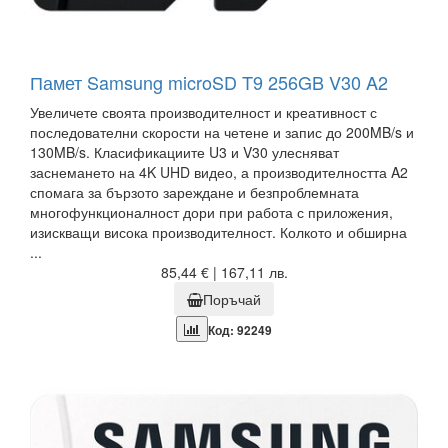
Памет Samsung microSD T9 256GB V30 A2
Увеличете своята производителност и креативност с
последователни скорости на четене и запис до 200MB/s и
130MB/s. Класификациите U3 и V30 улесняват
заснемането на 4K UHD видео, а производителността A2
спомага за бързото зареждане и безпроблемната
многофункционалност дори при работа с приложения,
изискващи висока производителност. Колкото и обширна
...
85,44 € | 167,11 лв.
Поръчай
Код: 92249