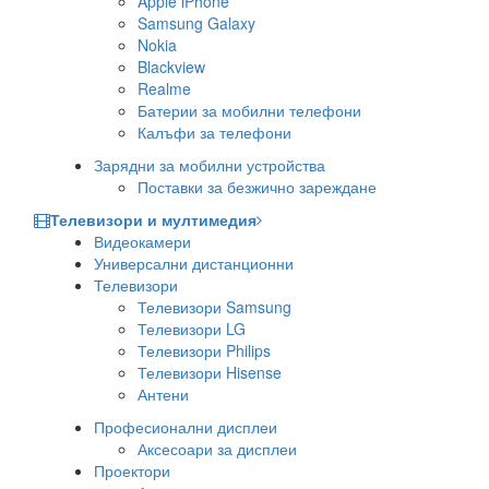
Apple iPhone
Samsung Galaxy
Nokia
Blackview
Realme
Батерии за мобилни телефони
Калъфи за телефони
Зарядни за мобилни устройства
Поставки за безжично зареждане
Телевизори и мултимедия
Видеокамери
Универсални дистанционни
Телевизори
Телевизори Samsung
Телевизори LG
Телевизори Philips
Телевизори Hisense
Антени
Професионални дисплеи
Аксесоари за дисплеи
Проектори