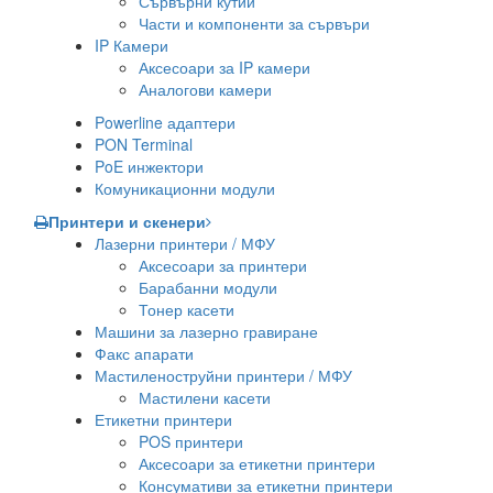
Сървърни кутии
Части и компоненти за сървъри
IP Камери
Аксесоари за IP камери
Аналогови камери
Powerline адаптери
PON Terminal
PoE инжектори
Комуникационни модули
Принтери и скенери
Лазерни принтери / МФУ
Аксесоари за принтери
Барабанни модули
Тонер касети
Машини за лазерно гравиране
Факс апарати
Мастиленоструйни принтери / МФУ
Мастилени касети
Етикетни принтери
POS принтери
Аксесоари за етикетни принтери
Консумативи за етикетни принтери