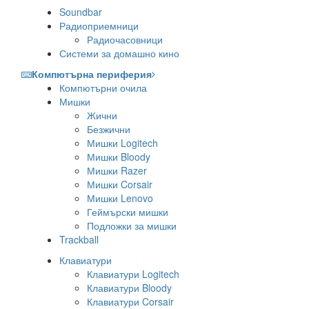
Soundbar
Радиоприемници
Радиочасовници
Системи за домашно кино
Компютърна периферия
Компютърни очила
Мишки
Жични
Безжични
Мишки Logitech
Мишки Bloody
Мишки Razer
Мишки Corsair
Мишки Lenovo
Геймърски мишки
Подложки за мишки
Trackball
Клавиатури
Клавиатури Logitech
Клавиатури Bloody
Клавиатури Corsair