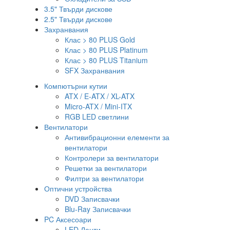
3.5" Твърди дискове
2.5" Твърди дискове
Захранвания
Клас > 80 PLUS Gold
Клас > 80 PLUS Platinum
Клас > 80 PLUS Titanium
SFX Захранвания
Компютърни кутии
ATX / E-ATX / XL-ATX
Micro-ATX / Mini-ITX
RGB LED светлини
Вентилатори
Антивибрационни елементи за
вентилатори
Контролери за вентилатори
Решетки за вентилатори
Филтри за вентилатори
Оптични устройства
DVD Записвачки
Blu-Ray Записвачки
PC Аксесоари
LED Ленти