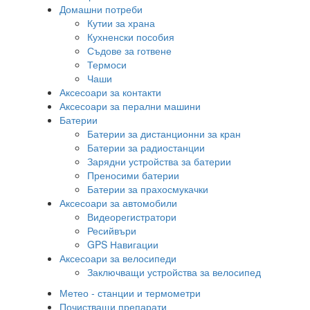
Домашни потреби
Кутии за храна
Кухненски пособия
Съдове за готвене
Термоси
Чаши
Аксесоари за контакти
Аксесоари за перални машини
Батерии
Батерии за дистанционни за кран
Батерии за радиостанции
Зарядни устройства за батерии
Преносими батерии
Батерии за прахосмукачки
Аксесоари за автомобили
Видеорегистратори
Ресийвъри
GPS Навигации
Аксесоари за велосипеди
Заключващи устройства за велосипед
Метео - станции и термометри
Почистващи препарати