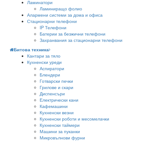
Ламинатори
Ламиниращо фолио
Алармени системи за дома и офиса
Стационарни телефони
IP Телефони
Батерии за безжични телефони
Захранвания за стационарни телефони
Битова техника
Кантари за тяло
Кухненски уреди
Аспиратори
Блендери
Готварски печки
Грилове и скари
Диспенсъри
Електрически кани
Кафемашини
Кухненски везни
Кухненски роботи и месомелачки
Кухненски таймери
Машини за пуканки
Микровълнови фурни