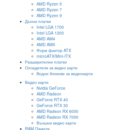
AMD Ryzen 5
AMD Ryzen 7
AMD Ryzen 9
Дънни платки
Intel LGA 1700
Intel LGA 1200
AMD AM4
AMD AM5
Форм фактор ATX
microATX/Mini-ITX
Разширителни платки
Охладители за видео карти
Водни блокове за видеокарти
Видео карти
Nvidia GeForce
AMD Radeon
GeForce RTX 40
GeForce RTX 30
AMD Radeon RX 6000
AMD Radeon RX 7000
Външни видео карти
RAM Памети