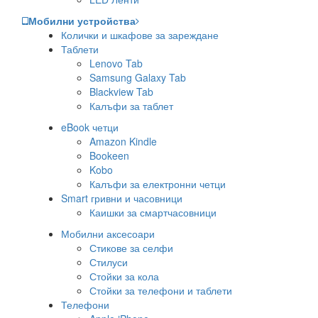
Мобилни устройства
Колички и шкафове за зареждане
Таблети
Lenovo Tab
Samsung Galaxy Tab
Blackview Tab
Калъфи за таблет
eBook четци
Amazon Kindle
Bookeen
Kobo
Калъфи за електронни четци
Smart гривни и часовници
Каишки за смартчасовници
Мобилни аксесоари
Стикове за селфи
Стилуси
Стойки за кола
Стойки за телефони и таблети
Телефони