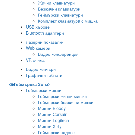
Жични клавиатури
Безжични клавиатури
Геймърски клавиатури
Комплект клавиатурa с мишка
USB хъбове
Bluetooth адаптери
Лазерни показалки
Web камери
Видео конференция
VR очила
Видео кепчъри
Графични таблети
Геймърска Зона
Геймърски мишки
Геймърски жични мишки
Геймърски безжични мишки
Мишки Bloody
Мишки Corsair
Мишки Logitech
Мишки Xtrfy
Геймърски падове