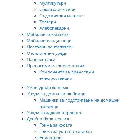
Мултикукъри
Сокоизстисквачки
Съдомиялни машини
Тостери
Хлебопекарни
Мобилни климатици
Мобилни хладилници
Настолни вентилатори
Отоплителни уреди
Парочистачки
Преносими електростанции
Компоненти за преносими
електростанции
Умни уреди за дома
Уреди за домашни любимци
Машинки за подстригване на домашни
любимци
Уреди за здраве и красота
Дребна бяла техника
Грижа за косата
Грижа за устната хигиена
Епилатори