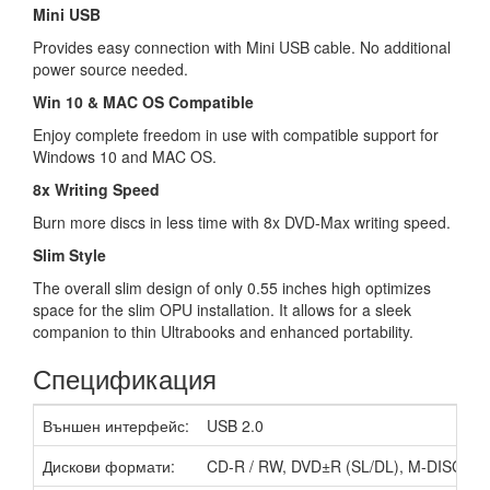
Mini USB
Provides easy connection with Mini USB cable. No additional
power source needed.
Win 10 & MAC OS Compatible
Enjoy complete freedom in use with compatible support for
Windows 10 and MAC OS.
8x Writing Speed
Burn more discs in less time with 8x DVD-Max writing speed.
Slim Style
The overall slim design of only 0.55 inches high optimizes
space for the slim OPU installation. It allows for a sleek
companion to thin Ultrabooks and enhanced portability.
Спецификация
Външен интерфейс:
USB 2.0
Дискови формати:
CD-R / RW, DVD±R (SL/DL), M-DISC