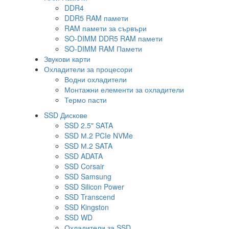
DDR4
DDR5 RAM памети
RAM памети за сървъри
SO-DIMM DDR5 RAM памети
SO-DIMM RAM Памети
Звукови карти
Охладители за процесори
Водни охладители
Монтажни елементи за охладители
Термо пасти
SSD Дискове
SSD 2.5" SATA
SSD М.2 PCIe NVMe
SSD М.2 SATA
SSD ADATA
SSD Corsair
SSD Samsung
SSD Silicon Power
SSD Transcend
SSD Kingston
SSD WD
Охладители за SSD