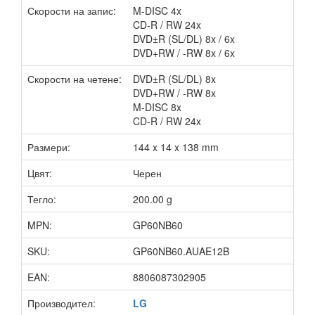
Скорости на запис:
M-DISC 4x
CD-R / RW 24x
DVD±R (SL/DL) 8x / 6x
DVD+RW / -RW 8x / 6x
Скорости на четене:
DVD±R (SL/DL) 8x
DVD+RW / -RW 8x
M-DISC 8x
CD-R / RW 24x
Размери:
144 x 14 x 138 mm
Цвят:
Черен
Тегло:
200.00 g
MPN:
GP60NB60
SKU:
GP60NB60.AUAE12B
EAN:
8806087302905
Производител:
LG