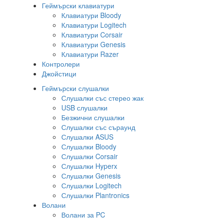
Геймърски клавиатури
Клавиатури Bloody
Клавиатури Logitech
Клавиатури Corsair
Клавиатури Genesis
Клавиатури Razer
Контролери
Джойстици
Геймърски слушалки
Слушалки със стерео жак
USB слушалки
Безжични слушалки
Слушалки със съраунд
Слушалки ASUS
Слушалки Bloody
Слушалки Corsair
Слушалки Hyperx
Слушалки Genesis
Слушалки Logitech
Слушалки Plantronics
Волани
Волани за PC