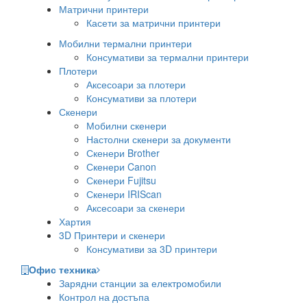
Матрични принтери
Касети за матрични принтери
Мобилни термални принтери
Консумативи за термални принтери
Плотери
Аксесоари за плотери
Консумативи за плотери
Скенери
Мобилни скенери
Настолни скенери за документи
Скенери Brother
Скенери Canon
Скенери Fujitsu
Скенери IRIScan
Аксесоари за скенери
Хартия
3D Принтери и скенери
Консумативи за 3D принтери
Офис техника
Зарядни станции за електромобили
Контрол на достъпа