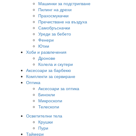
Машинки за подстригване
Пилинг на дрехи
Прахосмукачки
Пречистване на въздуха
Самобръсначки
Уреди за бебето
Фенери
Ютии
Хоби и развлечения
Дронове
Колела и скутери
Аксесоари за барбекю
Комплекти за сервиране
Оптика
Аксесоари за оптика
Бинокли
Микроскопи
Телескопи
Осветителни тела
Крушки
Пури
Таймери