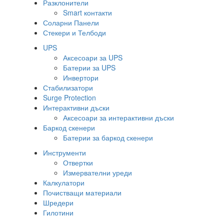
Разклонители
Smart контакти
Соларни Панели
Стекери и Телбоди
UPS
Аксесоари за UPS
Батерии за UPS
Инвертори
Стабилизатори
Surge Protection
Интерактивни дъски
Аксесоари за интерактивни дъски
Баркод скенери
Батерии за баркод скенери
Инструменти
Отвертки
Измервателни уреди
Калкулатори
Почистващи материали
Шредери
Гилотини