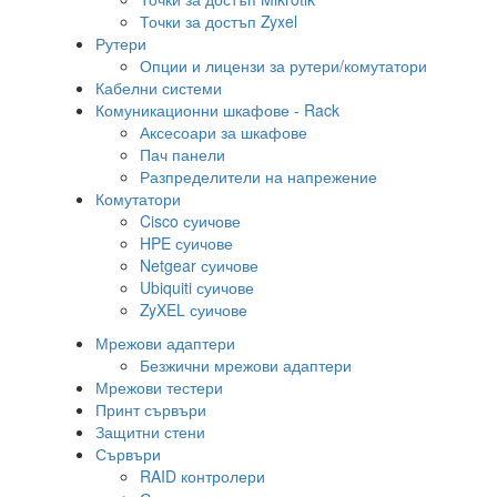
Точки за достъп Zyxel
Рутери
Опции и лицензи за рутери/комутатори
Кабелни системи
Комуникационни шкафове - Rack
Аксесоари за шкафове
Пач панели
Разпределители на напрежение
Комутатори
Cisco суичове
HPE суичове
Netgear суичове
Ubiquiti суичове
ZyXEL суичове
Мрежови адаптери
Безжични мрежови адаптери
Мрежови тестери
Принт сървъри
Защитни стени
Сървъри
RAID контролери