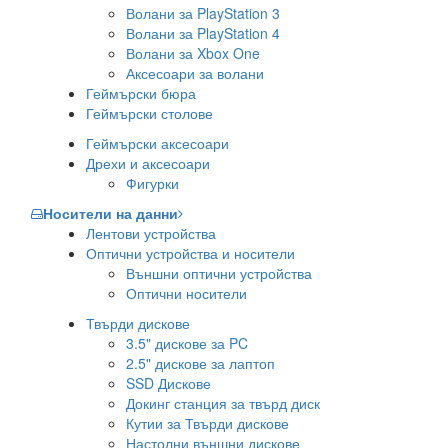
Волани за PlayStation 3
Волани за PlayStation 4
Волани за Xbox One
Аксесоари за волани
Геймърски бюра
Геймърски столове
Геймърски аксесоари
Дрехи и аксесоари
Фигурки
Носители на данни
Лентови устройства
Оптични устройства и носители
Външни оптични устройства
Оптични носители
Твърди дискове
3.5" дискове за PC
2.5" дискове за лаптоп
SSD Дискове
Докинг станция за твърд диск
Кутии за Твърди дискове
Настолни външни дискове