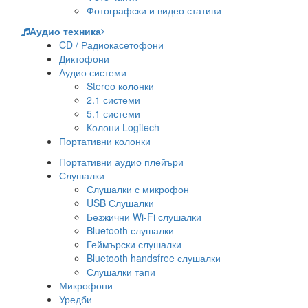
Фотографски и видео стативи
Аудио техника
CD / Радиокасетофони
Диктофони
Аудио системи
Stereo колонки
2.1 системи
5.1 системи
Колони Logitech
Портативни колонки
Портативни аудио плейъри
Слушалки
Слушалки с микрофон
USB Слушалки
Безжични Wi-Fi слушалки
Bluetooth слушалки
Геймърски слушалки
Bluetooth handsfree слушалки
Слушалки тапи
Микрофони
Уредби