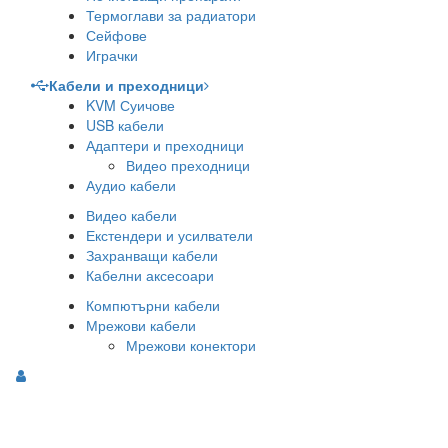
Термоглави за радиатори
Сейфове
Играчки
Кабели и преходници
KVM Суичове
USB кабели
Адаптери и преходници
Видео преходници
Аудио кабели
Видео кабели
Екстендери и усилватели
Захранващи кабели
Кабелни аксесоари
Компютърни кабели
Мрежови кабели
Мрежови конектори