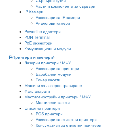
Сървърни кутии
Части и компоненти за сървъри
IP Камери
Аксесоари за IP камери
Аналогови камери
Powerline адаптери
PON Terminal
PoE инжектори
Комуникационни модули
Принтери и скенери
Лазерни принтери / МФУ
Аксесоари за принтери
Барабанни модули
Тонер касети
Машини за лазерно гравиране
Факс апарати
Мастиленоструйни принтери / МФУ
Мастилени касети
Етикетни принтери
POS принтери
Аксесоари за етикетни принтери
Консумативи за етикетни принтери