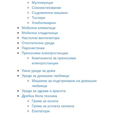
Мултикукъри
Сокоизстисквачки
Съдомиялни машини
Тостери
Хлебопекарни
Мобилни климатици
Мобилни хладилници
Настолни вентилатори
Отоплителни уреди
Парочистачки
Преносими електростанции
Компоненти за преносими
електростанции
Умни уреди за дома
Уреди за домашни любимци
Машинки за подстригване на домашни
любимци
Уреди за здраве и красота
Дребна бяла техника
Грижа за косата
Грижа за устната хигиена
Епилатори