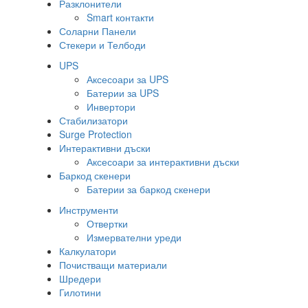
Разклонители
Smart контакти
Соларни Панели
Стекери и Телбоди
UPS
Аксесоари за UPS
Батерии за UPS
Инвертори
Стабилизатори
Surge Protection
Интерактивни дъски
Аксесоари за интерактивни дъски
Баркод скенери
Батерии за баркод скенери
Инструменти
Отвертки
Измервателни уреди
Калкулатори
Почистващи материали
Шредери
Гилотини