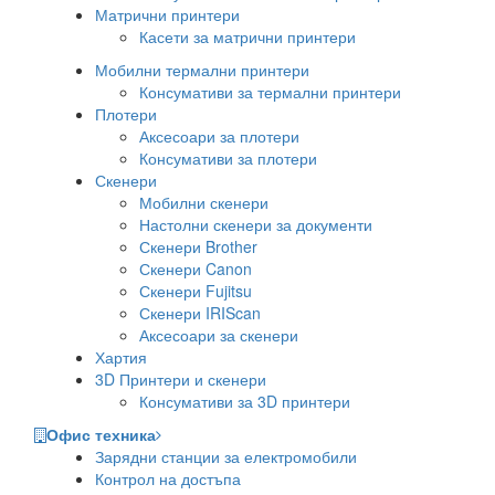
Матрични принтери
Касети за матрични принтери
Мобилни термални принтери
Консумативи за термални принтери
Плотери
Аксесоари за плотери
Консумативи за плотери
Скенери
Мобилни скенери
Настолни скенери за документи
Скенери Brother
Скенери Canon
Скенери Fujitsu
Скенери IRIScan
Аксесоари за скенери
Хартия
3D Принтери и скенери
Консумативи за 3D принтери
Офис техника
Зарядни станции за електромобили
Контрол на достъпа