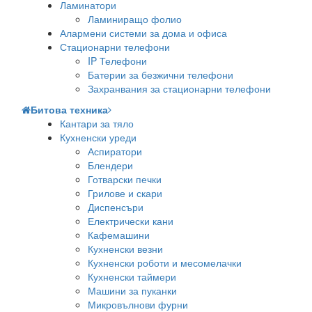
Ламинатори
Ламиниращо фолио
Алармени системи за дома и офиса
Стационарни телефони
IP Телефони
Батерии за безжични телефони
Захранвания за стационарни телефони
Битова техника
Кантари за тяло
Кухненски уреди
Аспиратори
Блендери
Готварски печки
Грилове и скари
Диспенсъри
Електрически кани
Кафемашини
Кухненски везни
Кухненски роботи и месомелачки
Кухненски таймери
Машини за пуканки
Микровълнови фурни