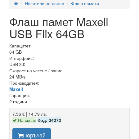
Носители на данни
Флаш памети
Флаш памет Maxell
USB Flix 64GB
Капацитет:
64 GB
Интерфейс:
USB 3.0
Скорост на четене / запис:
24 MB/s
Производител:
Maxell
Гаранция:
2 години
7,56 € | 14,79 лв.
На склад
Код: 34272
Поръчай