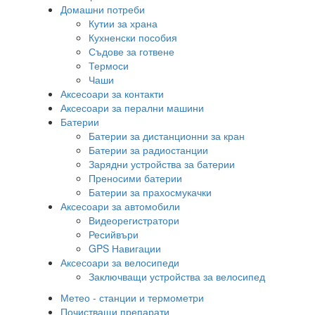
Домашни потреби
Кутии за храна
Кухненски пособия
Съдове за готвене
Термоси
Чаши
Аксесоари за контакти
Аксесоари за перални машини
Батерии
Батерии за дистанционни за кран
Батерии за радиостанции
Зарядни устройства за батерии
Преносими батерии
Батерии за прахосмукачки
Аксесоари за автомобили
Видеорегистратори
Ресийвъри
GPS Навигации
Аксесоари за велосипеди
Заключващи устройства за велосипед
Метео - станции и термометри
Почистващи препарати