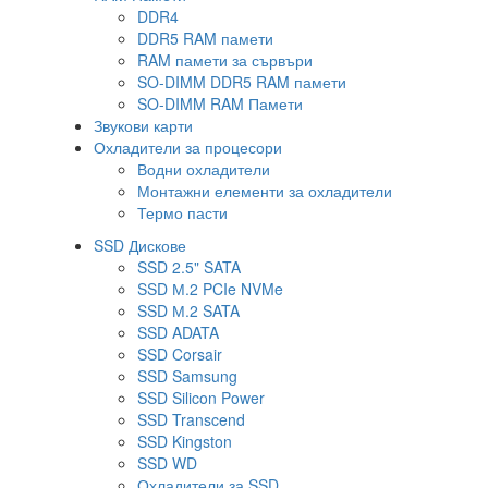
DDR4
DDR5 RAM памети
RAM памети за сървъри
SO-DIMM DDR5 RAM памети
SO-DIMM RAM Памети
Звукови карти
Охладители за процесори
Водни охладители
Монтажни елементи за охладители
Термо пасти
SSD Дискове
SSD 2.5" SATA
SSD М.2 PCIe NVMe
SSD М.2 SATA
SSD ADATA
SSD Corsair
SSD Samsung
SSD Silicon Power
SSD Transcend
SSD Kingston
SSD WD
Охладители за SSD