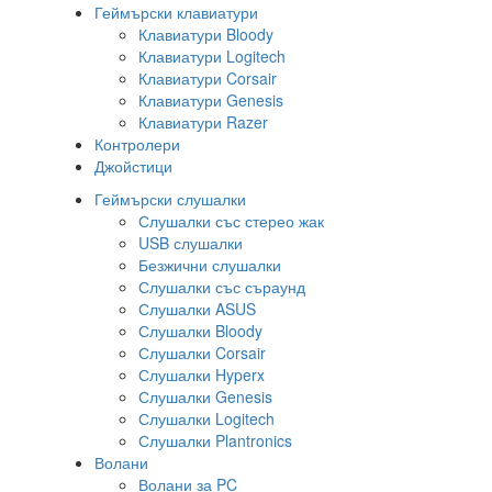
Геймърски клавиатури
Клавиатури Bloody
Клавиатури Logitech
Клавиатури Corsair
Клавиатури Genesis
Клавиатури Razer
Контролери
Джойстици
Геймърски слушалки
Слушалки със стерео жак
USB слушалки
Безжични слушалки
Слушалки със съраунд
Слушалки ASUS
Слушалки Bloody
Слушалки Corsair
Слушалки Hyperx
Слушалки Genesis
Слушалки Logitech
Слушалки Plantronics
Волани
Волани за PC