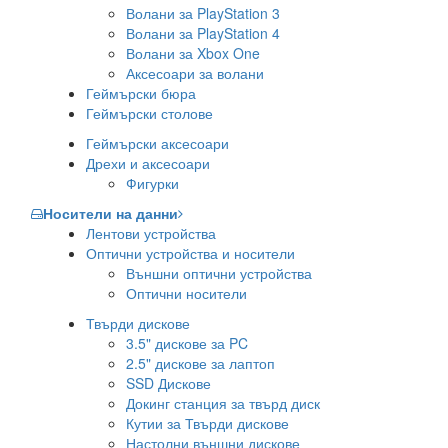
Волани за PlayStation 3
Волани за PlayStation 4
Волани за Xbox One
Аксесоари за волани
Геймърски бюра
Геймърски столове
Геймърски аксесоари
Дрехи и аксесоари
Фигурки
Носители на данни
Лентови устройства
Оптични устройства и носители
Външни оптични устройства
Оптични носители
Твърди дискове
3.5" дискове за PC
2.5" дискове за лаптоп
SSD Дискове
Докинг станция за твърд диск
Кутии за Твърди дискове
Настолни външни дискове