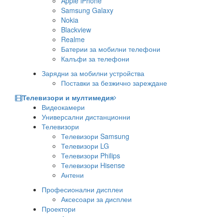
Apple iPhone
Samsung Galaxy
Nokia
Blackview
Realme
Батерии за мобилни телефони
Калъфи за телефони
Зарядни за мобилни устройства
Поставки за безжично зареждане
Телевизори и мултимедия
Видеокамери
Универсални дистанционни
Телевизори
Телевизори Samsung
Телевизори LG
Телевизори Philips
Телевизори Hisense
Антени
Професионални дисплеи
Аксесоари за дисплеи
Проектори