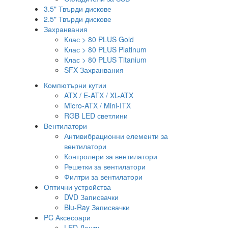
3.5" Твърди дискове
2.5" Твърди дискове
Захранвания
Клас > 80 PLUS Gold
Клас > 80 PLUS Platinum
Клас > 80 PLUS Titanium
SFX Захранвания
Компютърни кутии
ATX / E-ATX / XL-ATX
Micro-ATX / Mini-ITX
RGB LED светлини
Вентилатори
Антивибрационни елементи за
вентилатори
Контролери за вентилатори
Решетки за вентилатори
Филтри за вентилатори
Оптични устройства
DVD Записвачки
Blu-Ray Записвачки
PC Аксесоари
LED Ленти