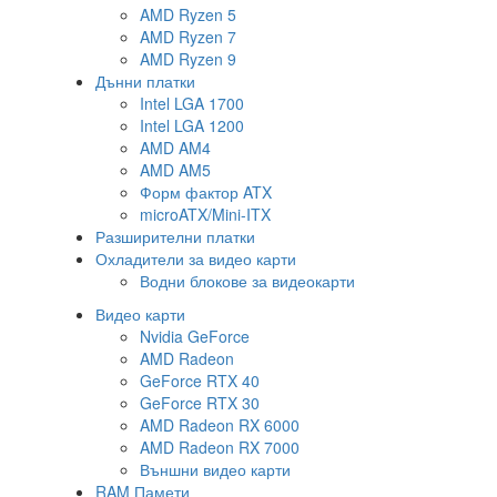
AMD Ryzen 5
AMD Ryzen 7
AMD Ryzen 9
Дънни платки
Intel LGA 1700
Intel LGA 1200
AMD AM4
AMD AM5
Форм фактор ATX
microATX/Mini-ITX
Разширителни платки
Охладители за видео карти
Водни блокове за видеокарти
Видео карти
Nvidia GeForce
AMD Radeon
GeForce RTX 40
GeForce RTX 30
AMD Radeon RX 6000
AMD Radeon RX 7000
Външни видео карти
RAM Памети