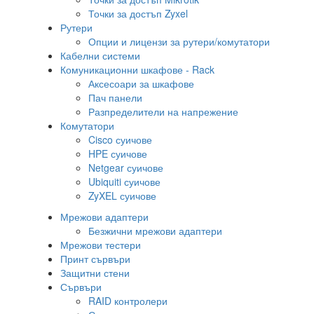
Точки за достъп Zyxel
Рутери
Опции и лицензи за рутери/комутатори
Кабелни системи
Комуникационни шкафове - Rack
Аксесоари за шкафове
Пач панели
Разпределители на напрежение
Комутатори
Cisco суичове
HPE суичове
Netgear суичове
Ubiquiti суичове
ZyXEL суичове
Мрежови адаптери
Безжични мрежови адаптери
Мрежови тестери
Принт сървъри
Защитни стени
Сървъри
RAID контролери