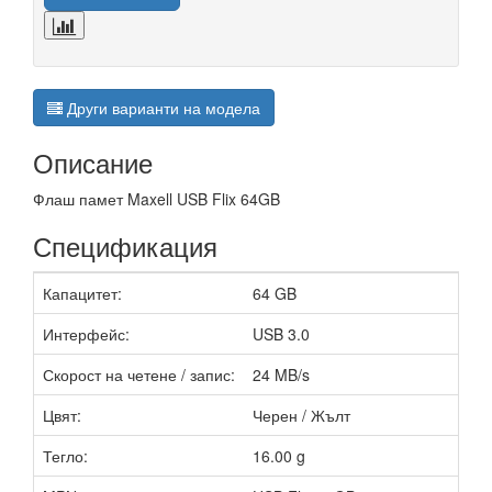
Други варианти на модела
Описание
Флаш памет Maxell USB Flix 64GB
Спецификация
Капацитет:
64 GB
Интерфейс:
USB 3.0
Скорост на четене / запис:
24 MB/s
Цвят:
Черен / Жълт
Тегло:
16.00 g