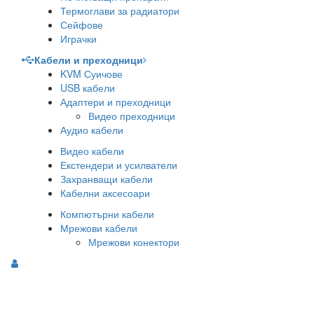
Термоглави за радиатори
Сейфове
Играчки
Кабели и преходници
KVM Суичове
USB кабели
Адаптери и преходници
Видео преходници
Аудио кабели
Видео кабели
Екстендери и усилватели
Захранващи кабели
Кабелни аксесоари
Компютърни кабели
Мрежови кабели
Мрежови конектори