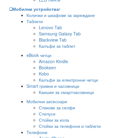
Мобилни устройства
Колички и шкафове за зареждане
Таблети
Lenovo Tab
Samsung Galaxy Tab
Blackview Tab
Калъфи за таблет
eBook четци
Amazon Kindle
Bookeen
Kobo
Калъфи за електронни четци
Smart гривни и часовници
Каишки за смартчасовници
Мобилни аксесоари
Стикове за селфи
Стилуси
Стойки за кола
Стойки за телефони и таблети
Телефони