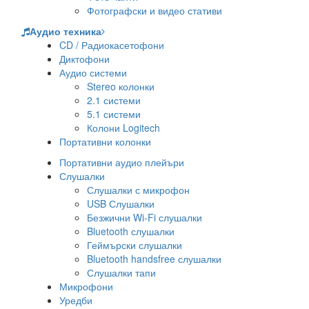
Фотографски и видео стативи
Аудио техника
CD / Радиокасетофони
Диктофони
Аудио системи
Stereo колонки
2.1 системи
5.1 системи
Колони Logitech
Портативни колонки
Портативни аудио плейъри
Слушалки
Слушалки с микрофон
USB Слушалки
Безжични Wi-Fi слушалки
Bluetooth слушалки
Геймърски слушалки
Bluetooth handsfree слушалки
Слушалки тапи
Микрофони
Уредби