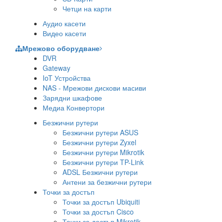
Четци на карти
Аудио касети
Видео касети
Мрежово оборудване
DVR
Gateway
IoT Устройства
NAS - Мрежови дискови масиви
Зарядни шкафове
Медиа Конвертори
Безжични рутери
Безжични рутери ASUS
Безжични рутери Zyxel
Безжични рутери Mikrotik
Безжични рутери TP-Link
ADSL Безжични рутери
Антени за безжични рутери
Точки за достъп
Точки за достъп Ubiquiti
Точки за достъп Cisco
Точки за достъп Mikrotik