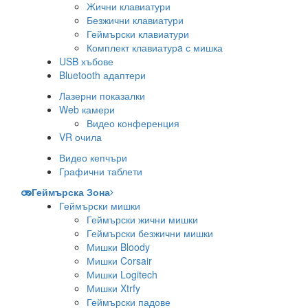
Жични клавиатури
Безжични клавиатури
Геймърски клавиатури
Комплект клавиатурa с мишка
USB хъбове
Bluetooth адаптери
Лазерни показалки
Web камери
Видео конференция
VR очила
Видео кепчъри
Графични таблети
Геймърска Зона
Геймърски мишки
Геймърски жични мишки
Геймърски безжични мишки
Мишки Bloody
Мишки Corsair
Мишки Logitech
Мишки Xtrfy
Геймърски падове