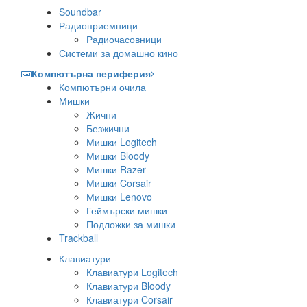
Soundbar
Радиоприемници
Радиочасовници
Системи за домашно кино
Компютърна периферия
Компютърни очила
Мишки
Жични
Безжични
Мишки Logitech
Мишки Bloody
Мишки Razer
Мишки Corsair
Мишки Lenovo
Геймърски мишки
Подложки за мишки
Trackball
Клавиатури
Клавиатури Logitech
Клавиатури Bloody
Клавиатури Corsair