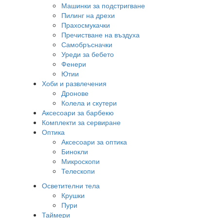
Машинки за подстригване
Пилинг на дрехи
Прахосмукачки
Пречистване на въздуха
Самобръсначки
Уреди за бебето
Фенери
Ютии
Хоби и развлечения
Дронове
Колела и скутери
Аксесоари за барбекю
Комплекти за сервиране
Оптика
Аксесоари за оптика
Бинокли
Микроскопи
Телескопи
Осветителни тела
Крушки
Пури
Таймери