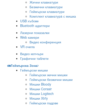
Жични клавиатури
Безжични клавиатури
Геймърски клавиатури
Комплект клавиатурa с мишка
USB хъбове
Bluetooth адаптери
Лазерни показалки
Web камери
Видео конференция
VR очила
Видео кепчъри
Графични таблети
Геймърска Зона
Геймърски мишки
Геймърски жични мишки
Геймърски безжични мишки
Мишки Bloody
Мишки Corsair
Мишки Logitech
Мишки Xtrfy
Геймърски падове