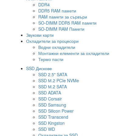
DDR4
DDR5 RAM памети
RAM памети за сървъри
SO-DIMM DDR5 RAM памети
SO-DIMM RAM Памети
Звукови карти
Охладители за процесори
Водни охладители
Монтажни елементи за охладители
Термо пасти
SSD Дискове
SSD 2.5" SATA
SSD М.2 PCIe NVMe
SSD М.2 SATA
SSD ADATA
SSD Corsair
SSD Samsung
SSD Silicon Power
SSD Transcend
SSD Kingston
SSD WD
Охладители за SSD