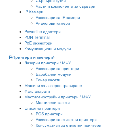
Сървърни кутии
Части и компоненти за сървъри
IP Камери
Аксесоари за IP камери
Аналогови камери
Powerline адаптери
PON Terminal
PoE инжектори
Комуникационни модули
Принтери и скенери
Лазерни принтери / МФУ
Аксесоари за принтери
Барабанни модули
Тонер касети
Машини за лазерно гравиране
Факс апарати
Мастиленоструйни принтери / МФУ
Мастилени касети
Етикетни принтери
POS принтери
Аксесоари за етикетни принтери
Консумативи за етикетни принтери