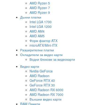
AMD Ryzen 5
AMD Ryzen 7
AMD Ryzen 9
Дънни платки
Intel LGA 1700
Intel LGA 1200
AMD AM4
AMD AM5
Форм фактор ATX
microATX/Mini-ITX
Разширителни платки
Охладители за видео карти
Водни блокове за видеокарти
Видео карти
Nvidia GeForce
AMD Radeon
GeForce RTX 40
GeForce RTX 30
AMD Radeon RX 6000
AMD Radeon RX 7000
Външни видео карти
RAM Памети