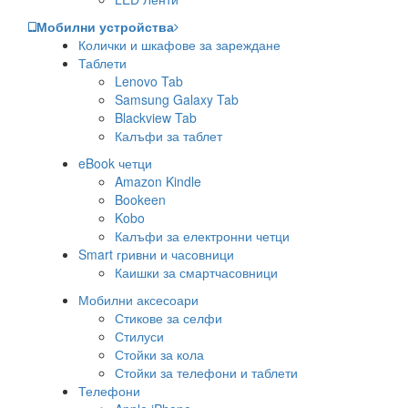
Мобилни устройства
Колички и шкафове за зареждане
Таблети
Lenovo Tab
Samsung Galaxy Tab
Blackview Tab
Калъфи за таблет
eBook четци
Amazon Kindle
Bookeen
Kobo
Калъфи за електронни четци
Smart гривни и часовници
Каишки за смартчасовници
Мобилни аксесоари
Стикове за селфи
Стилуси
Стойки за кола
Стойки за телефони и таблети
Телефони