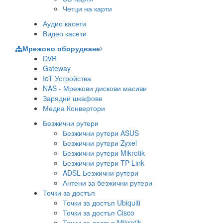
Четци на карти
Аудио касети
Видео касети
Мрежово оборудване
DVR
Gateway
IoT Устройства
NAS - Мрежови дискови масиви
Зарядни шкафове
Медиа Конвертори
Безжични рутери
Безжични рутери ASUS
Безжични рутери Zyxel
Безжични рутери Mikrotik
Безжични рутери TP-Link
ADSL Безжични рутери
Антени за безжични рутери
Точки за достъп
Точки за достъп Ubiquiti
Точки за достъп Cisco
Точки за достъп Mikrotik