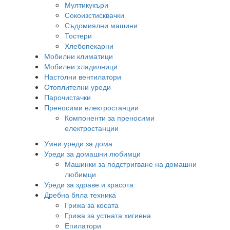
Мултикукъри
Сокоизстисквачки
Съдомиялни машини
Тостери
Хлебопекарни
Мобилни климатици
Мобилни хладилници
Настолни вентилатори
Отоплителни уреди
Парочистачки
Преносими електростанции
Компоненти за преносими
електростанции
Умни уреди за дома
Уреди за домашни любимци
Машинки за подстригване на домашни
любимци
Уреди за здраве и красота
Дребна бяла техника
Грижа за косата
Грижа за устната хигиена
Епилатори