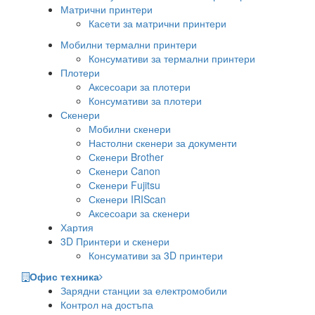
Матрични принтери
Касети за матрични принтери
Мобилни термални принтери
Консумативи за термални принтери
Плотери
Аксесоари за плотери
Консумативи за плотери
Скенери
Мобилни скенери
Настолни скенери за документи
Скенери Brother
Скенери Canon
Скенери Fujitsu
Скенери IRIScan
Аксесоари за скенери
Хартия
3D Принтери и скенери
Консумативи за 3D принтери
Офис техника
Зарядни станции за електромобили
Контрол на достъпа