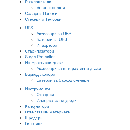
Разклонители
Smart контакти
Соларни Панели
Стекери и Телбоди
UPS
Аксесоари за UPS
Батерии за UPS
Инвертори
Стабилизатори
Surge Protection
Интерактивни дъски
Аксесоари за интерактивни дъски
Баркод скенери
Батерии за баркод скенери
Инструменти
Отвертки
Измервателни уреди
Калкулатори
Почистващи материали
Шредери
Гилотини