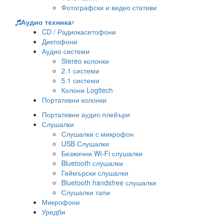
Фотографски и видео стативи
Аудио техника
CD / Радиокасетофони
Диктофони
Аудио системи
Stereo колонки
2.1 системи
5.1 системи
Колони Logitech
Портативни колонки
Портативни аудио плейъри
Слушалки
Слушалки с микрофон
USB Слушалки
Безжични Wi-Fi слушалки
Bluetooth слушалки
Геймърски слушалки
Bluetooth handsfree слушалки
Слушалки тапи
Микрофони
Уредби