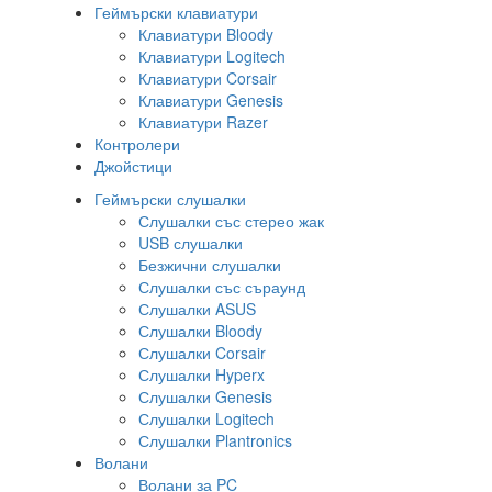
Геймърски клавиатури
Клавиатури Bloody
Клавиатури Logitech
Клавиатури Corsair
Клавиатури Genesis
Клавиатури Razer
Контролери
Джойстици
Геймърски слушалки
Слушалки със стерео жак
USB слушалки
Безжични слушалки
Слушалки със съраунд
Слушалки ASUS
Слушалки Bloody
Слушалки Corsair
Слушалки Hyperx
Слушалки Genesis
Слушалки Logitech
Слушалки Plantronics
Волани
Волани за PC