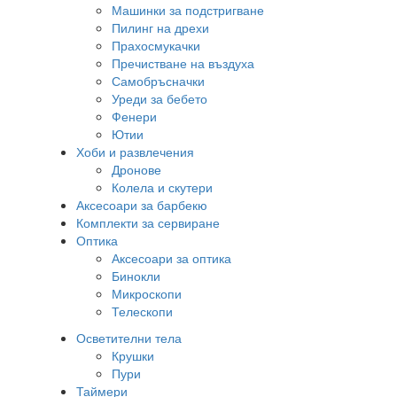
Машинки за подстригване
Пилинг на дрехи
Прахосмукачки
Пречистване на въздуха
Самобръсначки
Уреди за бебето
Фенери
Ютии
Хоби и развлечения
Дронове
Колела и скутери
Аксесоари за барбекю
Комплекти за сервиране
Оптика
Аксесоари за оптика
Бинокли
Микроскопи
Телескопи
Осветителни тела
Крушки
Пури
Таймери