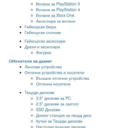
Волани за PlayStation 3
Волани за PlayStation 4
Волани за Xbox One
Аксесоари за волани
Геймърски бюра
Геймърски столове
Геймърски аксесоари
Дрехи и аксесоари
Фигурки
Носители на данни
Лентови устройства
Оптични устройства и носители
Външни оптични устройства
Оптични носители
Твърди дискове
3.5" дискове за PC
2.5" дискове за лаптоп
SSD Дискове
Докинг станция за твърд диск
Кутии за Твърди дискове
Настолни външни дискове