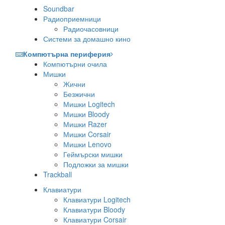
Soundbar
Радиоприемници
Радиочасовници
Системи за домашно кино
Компютърна периферия
Компютърни очила
Мишки
Жични
Безжични
Мишки Logitech
Мишки Bloody
Мишки Razer
Мишки Corsair
Мишки Lenovo
Геймърски мишки
Подложки за мишки
Trackball
Клавиатури
Клавиатури Logitech
Клавиатури Bloody
Клавиатури Corsair