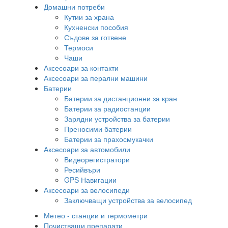
Домашни потреби
Кутии за храна
Кухненски пособия
Съдове за готвене
Термоси
Чаши
Аксесоари за контакти
Аксесоари за перални машини
Батерии
Батерии за дистанционни за кран
Батерии за радиостанции
Зарядни устройства за батерии
Преносими батерии
Батерии за прахосмукачки
Аксесоари за автомобили
Видеорегистратори
Ресийвъри
GPS Навигации
Аксесоари за велосипеди
Заключващи устройства за велосипед
Метео - станции и термометри
Почистващи препарати