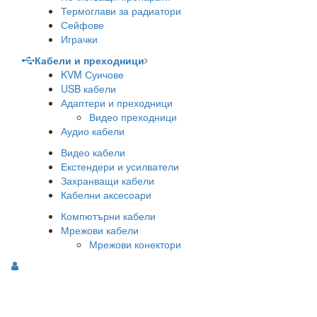
Термоглави за радиатори
Сейфове
Играчки
Кабели и преходници
KVM Суичове
USB кабели
Адаптери и преходници
Видео преходници
Аудио кабели
Видео кабели
Екстендери и усилватели
Захранващи кабели
Кабелни аксесоари
Компютърни кабели
Мрежови кабели
Мрежови конектори