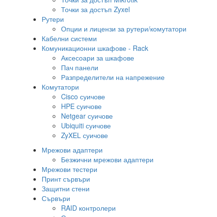
Точки за достъп Zyxel
Рутери
Опции и лицензи за рутери/комутатори
Кабелни системи
Комуникационни шкафове - Rack
Аксесоари за шкафове
Пач панели
Разпределители на напрежение
Комутатори
Cisco суичове
HPE суичове
Netgear суичове
Ubiquiti суичове
ZyXEL суичове
Мрежови адаптери
Безжични мрежови адаптери
Мрежови тестери
Принт сървъри
Защитни стени
Сървъри
RAID контролери