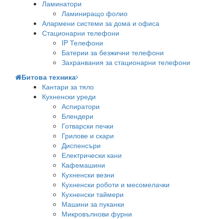
Ламинатори
Ламиниращо фолио
Алармени системи за дома и офиса
Стационарни телефони
IP Телефони
Батерии за безжични телефони
Захранвания за стационарни телефони
Битова техника
Кантари за тяло
Кухненски уреди
Аспиратори
Блендери
Готварски печки
Грилове и скари
Диспенсъри
Електрически кани
Кафемашини
Кухненски везни
Кухненски роботи и месомелачки
Кухненски таймери
Машини за пуканки
Микровълнови фурни