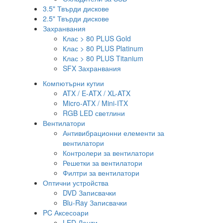
3.5" Твърди дискове
2.5" Твърди дискове
Захранвания
Клас > 80 PLUS Gold
Клас > 80 PLUS Platinum
Клас > 80 PLUS Titanium
SFX Захранвания
Компютърни кутии
ATX / E-ATX / XL-ATX
Micro-ATX / Mini-ITX
RGB LED светлини
Вентилатори
Антивибрационни елементи за
вентилатори
Контролери за вентилатори
Решетки за вентилатори
Филтри за вентилатори
Оптични устройства
DVD Записвачки
Blu-Ray Записвачки
PC Аксесоари
LED Ленти