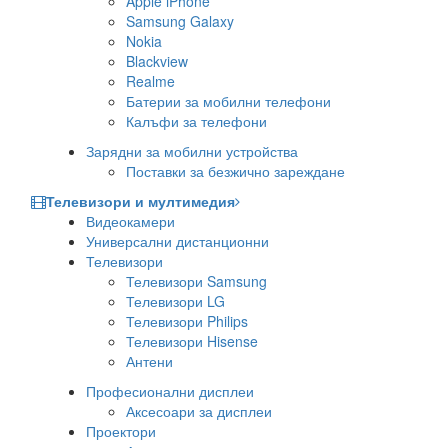
Apple iPhone
Samsung Galaxy
Nokia
Blackview
Realme
Батерии за мобилни телефони
Калъфи за телефони
Зарядни за мобилни устройства
Поставки за безжично зареждане
Телевизори и мултимедия
Видеокамери
Универсални дистанционни
Телевизори
Телевизори Samsung
Телевизори LG
Телевизори Philips
Телевизори Hisense
Антени
Професионални дисплеи
Аксесоари за дисплеи
Проектори