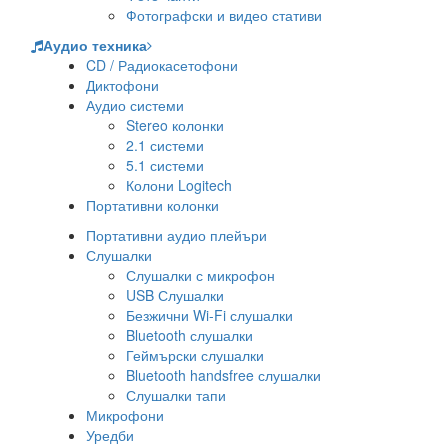
Фотографски и видео стативи
Аудио техника
CD / Радиокасетофони
Диктофони
Аудио системи
Stereo колонки
2.1 системи
5.1 системи
Колони Logitech
Портативни колонки
Портативни аудио плейъри
Слушалки
Слушалки с микрофон
USB Слушалки
Безжични Wi-Fi слушалки
Bluetooth слушалки
Геймърски слушалки
Bluetooth handsfree слушалки
Слушалки тапи
Микрофони
Уредби