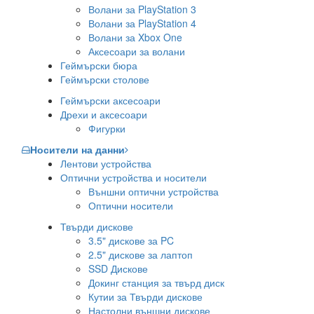
Волани за PlayStation 3
Волани за PlayStation 4
Волани за Xbox One
Аксесоари за волани
Геймърски бюра
Геймърски столове
Геймърски аксесоари
Дрехи и аксесоари
Фигурки
Носители на данни
Лентови устройства
Оптични устройства и носители
Външни оптични устройства
Оптични носители
Твърди дискове
3.5" дискове за PC
2.5" дискове за лаптоп
SSD Дискове
Докинг станция за твърд диск
Кутии за Твърди дискове
Настолни външни дискове