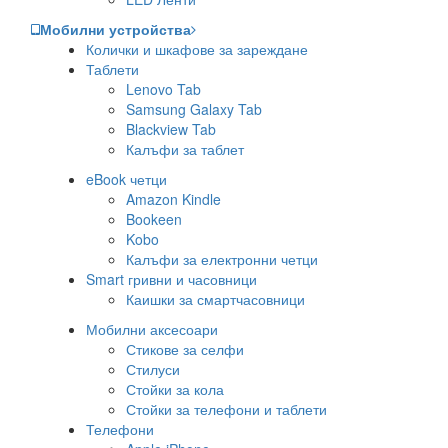
Мобилни устройства
Колички и шкафове за зареждане
Таблети
Lenovo Tab
Samsung Galaxy Tab
Blackview Tab
Калъфи за таблет
eBook четци
Amazon Kindle
Bookeen
Kobo
Калъфи за електронни четци
Smart гривни и часовници
Каишки за смартчасовници
Мобилни аксесоари
Стикове за селфи
Стилуси
Стойки за кола
Стойки за телефони и таблети
Телефони