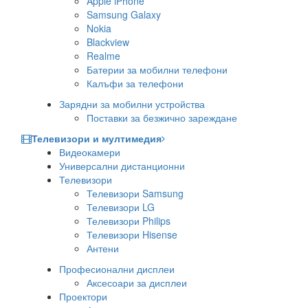
Apple iPhone
Samsung Galaxy
Nokia
Blackview
Realme
Батерии за мобилни телефони
Калъфи за телефони
Зарядни за мобилни устройства
Поставки за безжично зареждане
Телевизори и мултимедия
Видеокамери
Универсални дистанционни
Телевизори
Телевизори Samsung
Телевизори LG
Телевизори Philips
Телевизори Hisense
Антени
Професионални дисплеи
Аксесоари за дисплеи
Проектори