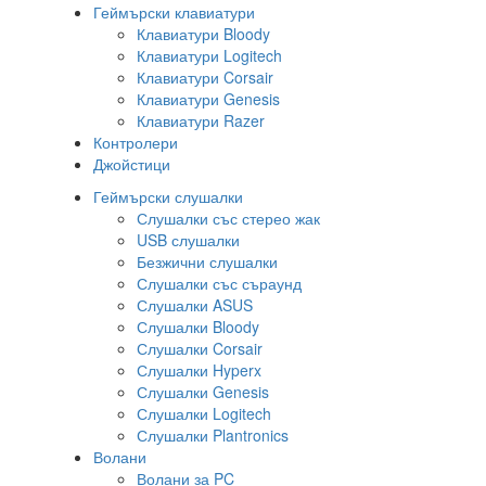
Геймърски клавиатури
Клавиатури Bloody
Клавиатури Logitech
Клавиатури Corsair
Клавиатури Genesis
Клавиатури Razer
Контролери
Джойстици
Геймърски слушалки
Слушалки със стерео жак
USB слушалки
Безжични слушалки
Слушалки със съраунд
Слушалки ASUS
Слушалки Bloody
Слушалки Corsair
Слушалки Hyperx
Слушалки Genesis
Слушалки Logitech
Слушалки Plantronics
Волани
Волани за PC