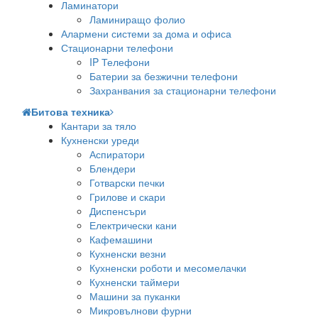
Ламинатори
Ламиниращо фолио
Алармени системи за дома и офиса
Стационарни телефони
IP Телефони
Батерии за безжични телефони
Захранвания за стационарни телефони
Битова техника
Кантари за тяло
Кухненски уреди
Аспиратори
Блендери
Готварски печки
Грилове и скари
Диспенсъри
Електрически кани
Кафемашини
Кухненски везни
Кухненски роботи и месомелачки
Кухненски таймери
Машини за пуканки
Микровълнови фурни