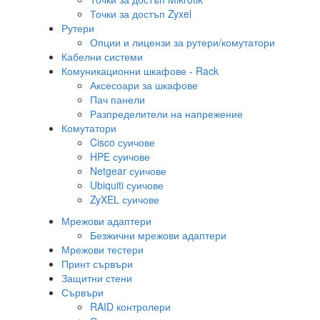
Точки за достъп Zyxel
Рутери
Опции и лицензи за рутери/комутатори
Кабелни системи
Комуникационни шкафове - Rack
Аксесоари за шкафове
Пач панели
Разпределители на напрежение
Комутатори
Cisco суичове
HPE суичове
Netgear суичове
Ubiquiti суичове
ZyXEL суичове
Мрежови адаптери
Безжични мрежови адаптери
Мрежови тестери
Принт сървъри
Защитни стени
Сървъри
RAID контролери