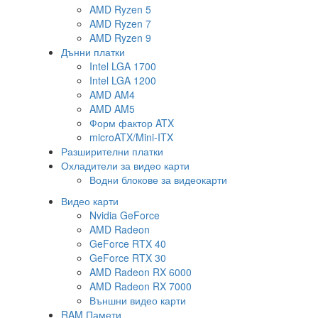
AMD Ryzen 5
AMD Ryzen 7
AMD Ryzen 9
Дънни платки
Intel LGA 1700
Intel LGA 1200
AMD AM4
AMD AM5
Форм фактор ATX
microATX/Mini-ITX
Разширителни платки
Охладители за видео карти
Водни блокове за видеокарти
Видео карти
Nvidia GeForce
AMD Radeon
GeForce RTX 40
GeForce RTX 30
AMD Radeon RX 6000
AMD Radeon RX 7000
Външни видео карти
RAM Памети