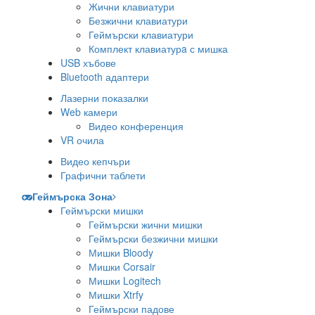
Жични клавиатури
Безжични клавиатури
Геймърски клавиатури
Комплект клавиатурa с мишка
USB хъбове
Bluetooth адаптери
Лазерни показалки
Web камери
Видео конференция
VR очила
Видео кепчъри
Графични таблети
Геймърска Зона
Геймърски мишки
Геймърски жични мишки
Геймърски безжични мишки
Мишки Bloody
Мишки Corsair
Мишки Logitech
Мишки Xtrfy
Геймърски падове