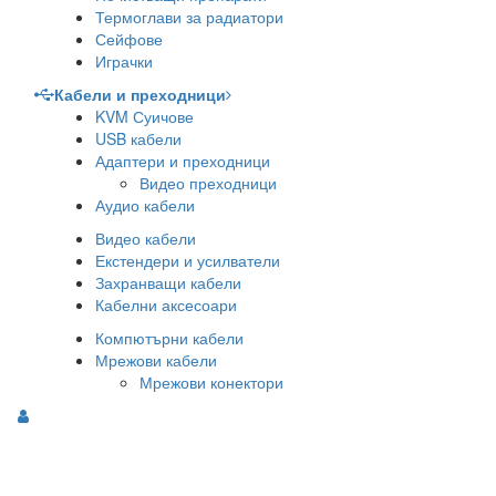
Термоглави за радиатори
Сейфове
Играчки
Кабели и преходници
KVM Суичове
USB кабели
Адаптери и преходници
Видео преходници
Аудио кабели
Видео кабели
Екстендери и усилватели
Захранващи кабели
Кабелни аксесоари
Компютърни кабели
Мрежови кабели
Мрежови конектори