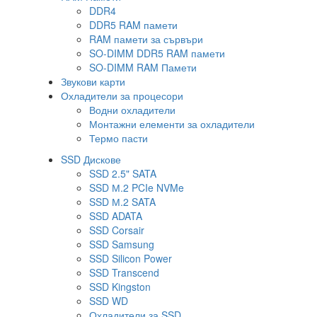
DDR4
DDR5 RAM памети
RAM памети за сървъри
SO-DIMM DDR5 RAM памети
SO-DIMM RAM Памети
Звукови карти
Охладители за процесори
Водни охладители
Монтажни елементи за охладители
Термо пасти
SSD Дискове
SSD 2.5" SATA
SSD М.2 PCIe NVMe
SSD М.2 SATA
SSD ADATA
SSD Corsair
SSD Samsung
SSD Silicon Power
SSD Transcend
SSD Kingston
SSD WD
Охладители за SSD