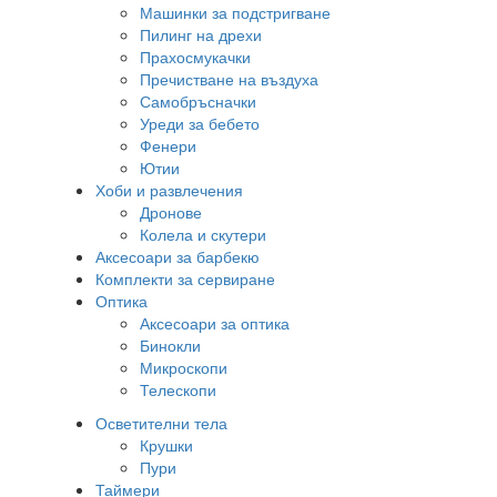
Машинки за подстригване
Пилинг на дрехи
Прахосмукачки
Пречистване на въздуха
Самобръсначки
Уреди за бебето
Фенери
Ютии
Хоби и развлечения
Дронове
Колела и скутери
Аксесоари за барбекю
Комплекти за сервиране
Оптика
Аксесоари за оптика
Бинокли
Микроскопи
Телескопи
Осветителни тела
Крушки
Пури
Таймери