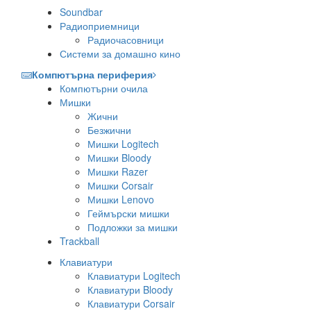
Soundbar
Радиоприемници
Радиочасовници
Системи за домашно кино
Компютърна периферия
Компютърни очила
Мишки
Жични
Безжични
Мишки Logitech
Мишки Bloody
Мишки Razer
Мишки Corsair
Мишки Lenovo
Геймърски мишки
Подложки за мишки
Trackball
Клавиатури
Клавиатури Logitech
Клавиатури Bloody
Клавиатури Corsair