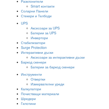
Разклонители
Smart контакти
Соларни Панели
Стекери и Телбоди
UPS
Аксесоари за UPS
Батерии за UPS
Инвертори
Стабилизатори
Surge Protection
Интерактивни дъски
Аксесоари за интерактивни дъски
Баркод скенери
Батерии за баркод скенери
Инструменти
Отвертки
Измервателни уреди
Калкулатори
Почистващи материали
Шредери
Гилотини