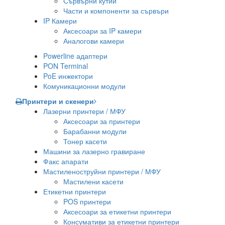
Сървърни кутии
Части и компоненти за сървъри
IP Камери
Аксесоари за IP камери
Аналогови камери
Powerline адаптери
PON Terminal
PoE инжектори
Комуникационни модули
Принтери и скенери
Лазерни принтери / МФУ
Аксесоари за принтери
Барабанни модули
Тонер касети
Машини за лазерно гравиране
Факс апарати
Мастиленоструйни принтери / МФУ
Мастилени касети
Етикетни принтери
POS принтери
Аксесоари за етикетни принтери
Консумативи за етикетни принтери