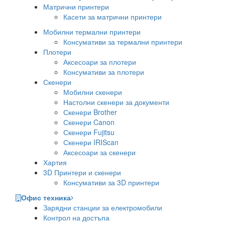
Матрични принтери
Касети за матрични принтери
Мобилни термални принтери
Консумативи за термални принтери
Плотери
Аксесоари за плотери
Консумативи за плотери
Скенери
Мобилни скенери
Настолни скенери за документи
Скенери Brother
Скенери Canon
Скенери Fujitsu
Скенери IRIScan
Аксесоари за скенери
Хартия
3D Принтери и скенери
Консумативи за 3D принтери
Офис техника
Зарядни станции за електромобили
Контрол на достъпа