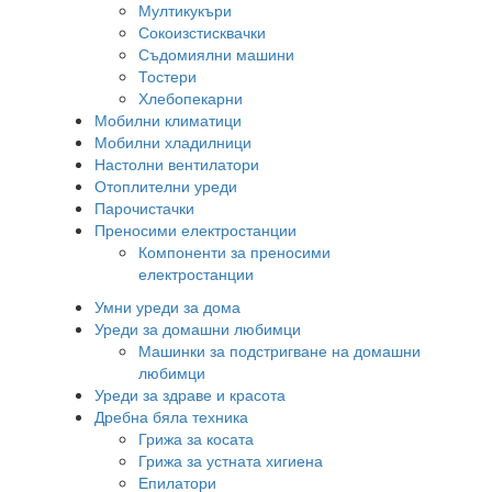
Мултикукъри
Сокоизстисквачки
Съдомиялни машини
Тостери
Хлебопекарни
Мобилни климатици
Мобилни хладилници
Настолни вентилатори
Отоплителни уреди
Парочистачки
Преносими електростанции
Компоненти за преносими
електростанции
Умни уреди за дома
Уреди за домашни любимци
Машинки за подстригване на домашни
любимци
Уреди за здраве и красота
Дребна бяла техника
Грижа за косата
Грижа за устната хигиена
Епилатори