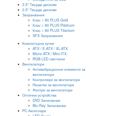
3.5" Твърди дискове
2.5" Твърди дискове
Захранвания
Клас > 80 PLUS Gold
Клас > 80 PLUS Platinum
Клас > 80 PLUS Titanium
SFX Захранвания
Компютърни кутии
ATX / E-ATX / XL-ATX
Micro-ATX / Mini-ITX
RGB LED светлини
Вентилатори
Антивибрационни елементи за
вентилатори
Контролери за вентилатори
Решетки за вентилатори
Филтри за вентилатори
Оптични устройства
DVD Записвачки
Blu-Ray Записвачки
PC Аксесоари
LED Ленти