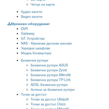
Четци на карти
Аудио касети
Видео касети
Мрежово оборудване
DVR
Gateway
IoT Устройства
NAS - Мрежови дискови масиви
Зарядни шкафове
Медиа Конвертори
Безжични рутери
Безжични рутери ASUS
Безжични рутери Zyxel
Безжични рутери Mikrotik
Безжични рутери TP-Link
ADSL Безжични рутери
Антени за безжични рутери
Точки за достъп
Точки за достъп Ubiquiti
Точки за достъп Cisco
Точки за достъп Mikrotik