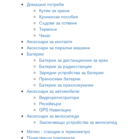
Домашни потреби
Кутии за храна
Кухненски пособия
Съдове за готвене
Термоси
Чаши
Аксесоари за контакти
Аксесоари за перални машини
Батерии
Батерии за дистанционни за кран
Батерии за радиостанции
Зарядни устройства за батерии
Преносими батерии
Батерии за прахосмукачки
Аксесоари за автомобили
Видеорегистратори
Ресийвъри
GPS Навигации
Аксесоари за велосипеди
Заключващи устройства за велосипед
Метео - станции и термометри
Почистващи препарати