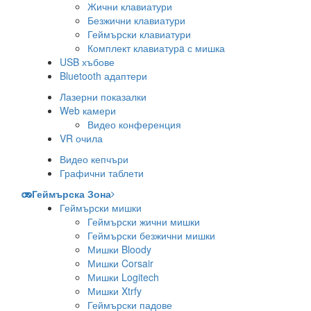
Жични клавиатури
Безжични клавиатури
Геймърски клавиатури
Комплект клавиатурa с мишка
USB хъбове
Bluetooth адаптери
Лазерни показалки
Web камери
Видео конференция
VR очила
Видео кепчъри
Графични таблети
Геймърска Зона
Геймърски мишки
Геймърски жични мишки
Геймърски безжични мишки
Мишки Bloody
Мишки Corsair
Мишки Logitech
Мишки Xtrfy
Геймърски падове