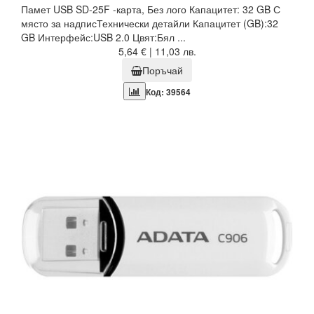
Памет USB SD-25F -карта, Без лого Капацитет: 32 GB С
място за надписТехнически детайли Капацитет (GB):32
GB Интерфейс:USB 2.0 Цвят:Бял ...
5,64 € | 11,03 лв.
Поръчай
Код: 39564