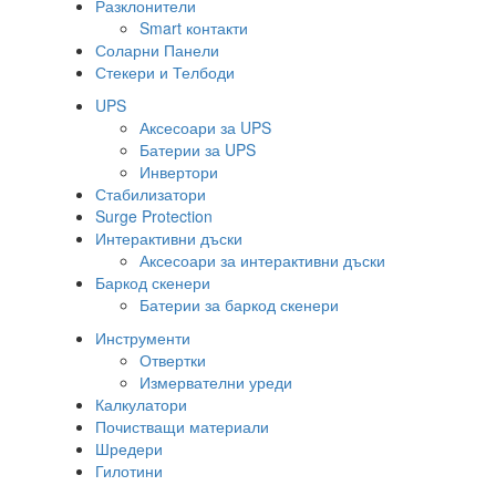
Разклонители
Smart контакти
Соларни Панели
Стекери и Телбоди
UPS
Аксесоари за UPS
Батерии за UPS
Инвертори
Стабилизатори
Surge Protection
Интерактивни дъски
Аксесоари за интерактивни дъски
Баркод скенери
Батерии за баркод скенери
Инструменти
Отвертки
Измервателни уреди
Калкулатори
Почистващи материали
Шредери
Гилотини