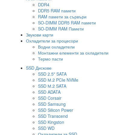
DDR4
DDR5 RAM памети
RAM памети за сървъри
SO-DIMM DDR5 RAM памети
SO-DIMM RAM Памети
Звукови карти
Охладители за процесори
Водни охладители
Монтажни елементи за охладители
Термо пасти
SSD Дискове
SSD 2.5" SATA
SSD М.2 PCIe NVMe
SSD М.2 SATA
SSD ADATA
SSD Corsair
SSD Samsung
SSD Silicon Power
SSD Transcend
SSD Kingston
SSD WD
Охладители за SSD