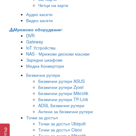
Четци на карти
Аудио касети
Видео касети
Мрежово оборудване
DVR
Gateway
IoT Устройства
NAS - Мрежови дискови масиви
Зарядни шкафове
Медиа Конвертори
Безжични рутери
Безжични рутери ASUS
Безжични рутери Zyxel
Безжични рутери Mikrotik
Безжични рутери TP-Link
ADSL Безжични рутери
Антени за безжични рутери
Точки за достъп
Точки за достъп Ubiquiti
Точки за достъп Cisco
Филтър
Точки за достъп Mikrotik