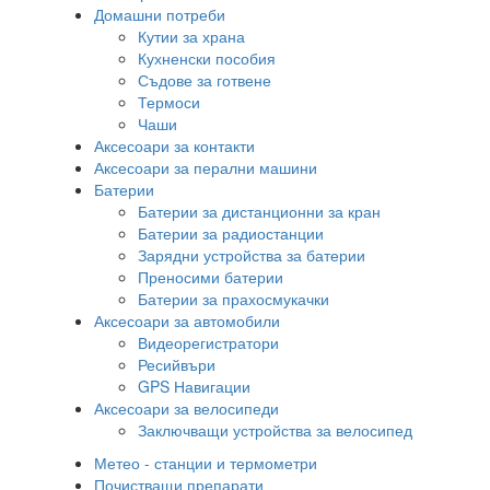
Домашни потреби
Кутии за храна
Кухненски пособия
Съдове за готвене
Термоси
Чаши
Аксесоари за контакти
Аксесоари за перални машини
Батерии
Батерии за дистанционни за кран
Батерии за радиостанции
Зарядни устройства за батерии
Преносими батерии
Батерии за прахосмукачки
Аксесоари за автомобили
Видеорегистратори
Ресийвъри
GPS Навигации
Аксесоари за велосипеди
Заключващи устройства за велосипед
Метео - станции и термометри
Почистващи препарати