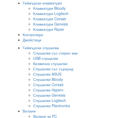
Геймърски клавиатури
Клавиатури Bloody
Клавиатури Logitech
Клавиатури Corsair
Клавиатури Genesis
Клавиатури Razer
Контролери
Джойстици
Геймърски слушалки
Слушалки със стерео жак
USB слушалки
Безжични слушалки
Слушалки със съраунд
Слушалки ASUS
Слушалки Bloody
Слушалки Corsair
Слушалки Hyperx
Слушалки Genesis
Слушалки Logitech
Слушалки Plantronics
Волани
Волани за PC