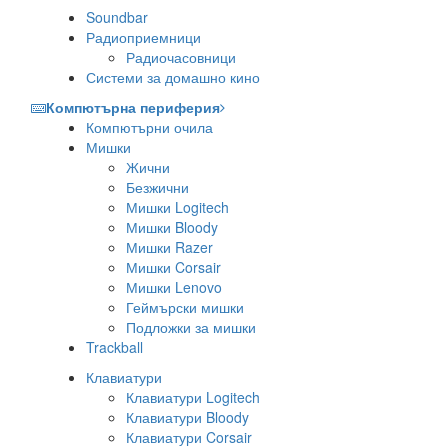
Soundbar
Радиоприемници
Радиочасовници
Системи за домашно кино
Компютърна периферия
Компютърни очила
Мишки
Жични
Безжични
Мишки Logitech
Мишки Bloody
Мишки Razer
Мишки Corsair
Мишки Lenovo
Геймърски мишки
Подложки за мишки
Trackball
Клавиатури
Клавиатури Logitech
Клавиатури Bloody
Клавиатури Corsair