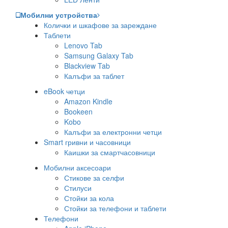
Мобилни устройства
Колички и шкафове за зареждане
Таблети
Lenovo Tab
Samsung Galaxy Tab
Blackview Tab
Калъфи за таблет
eBook четци
Amazon Kindle
Bookeen
Kobo
Калъфи за електронни четци
Smart гривни и часовници
Каишки за смартчасовници
Мобилни аксесоари
Стикове за селфи
Стилуси
Стойки за кола
Стойки за телефони и таблети
Телефони