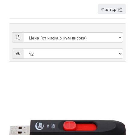
Филтър