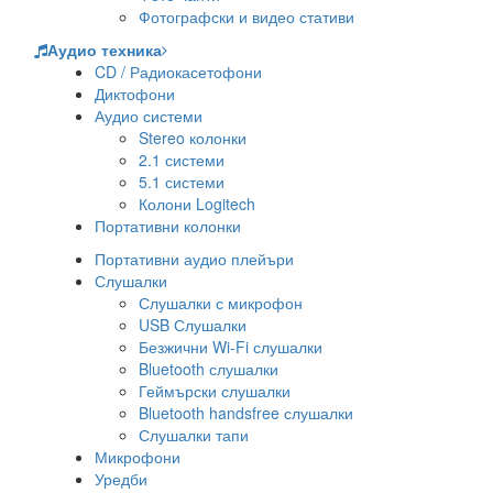
Фотографски и видео стативи
Аудио техника
CD / Радиокасетофони
Диктофони
Аудио системи
Stereo колонки
2.1 системи
5.1 системи
Колони Logitech
Портативни колонки
Портативни аудио плейъри
Слушалки
Слушалки с микрофон
USB Слушалки
Безжични Wi-Fi слушалки
Bluetooth слушалки
Геймърски слушалки
Bluetooth handsfree слушалки
Слушалки тапи
Микрофони
Уредби