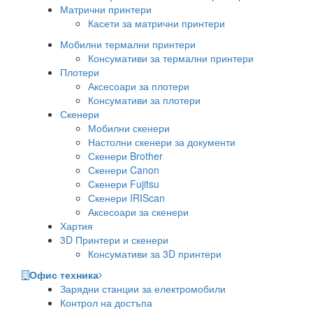
Матрични принтери
Касети за матрични принтери
Мобилни термални принтери
Консумативи за термални принтери
Плотери
Аксесоари за плотери
Консумативи за плотери
Скенери
Мобилни скенери
Настолни скенери за документи
Скенери Brother
Скенери Canon
Скенери Fujitsu
Скенери IRIScan
Аксесоари за скенери
Хартия
3D Принтери и скенери
Консумативи за 3D принтери
Офис техника
Зарядни станции за електромобили
Контрол на достъпа