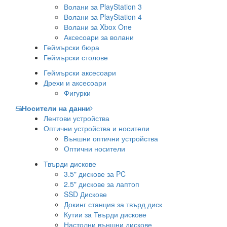
Волани за PlayStation 3
Волани за PlayStation 4
Волани за Xbox One
Аксесоари за волани
Геймърски бюра
Геймърски столове
Геймърски аксесоари
Дрехи и аксесоари
Фигурки
Носители на данни
Лентови устройства
Оптични устройства и носители
Външни оптични устройства
Оптични носители
Твърди дискове
3.5" дискове за PC
2.5" дискове за лаптоп
SSD Дискове
Докинг станция за твърд диск
Кутии за Твърди дискове
Настолни външни дискове