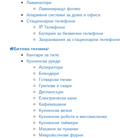
Ламинатори
Ламиниращо фолио
Алармени системи за дома и офиса
Стационарни телефони
IP Телефони
Батерии за безжични телефони
Захранвания за стационарни телефони
Битова техника
Кантари за тяло
Кухненски уреди
Аспиратори
Блендери
Готварски печки
Грилове и скари
Диспенсъри
Електрически кани
Кафемашини
Кухненски везни
Кухненски роботи и месомелачки
Кухненски таймери
Машини за пуканки
Микровълнови фурни