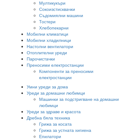
Мултикукъри
Сокоизстисквачки
Съдомиялни машини
Тостери
Хлебопекарни
Мобилни климатици
Мобилни хладилници
Настолни вентилатори
Отоплителни уреди
Парочистачки
Преносими електростанции
Компоненти за преносими
електростанции
Умни уреди за дома
Уреди за домашни любимци
Машинки за подстригване на домашни
любимци
Уреди за здраве и красота
Дребна бяла техника
Грижа за косата
Грижа за устната хигиена
Епилатори