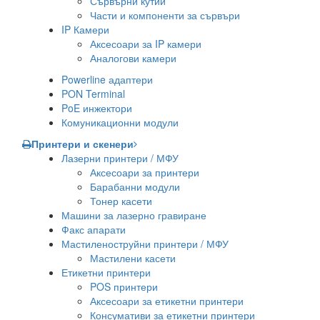
Сървърни кутии
Части и компоненти за сървъри
IP Камери
Аксесоари за IP камери
Аналогови камери
Powerline адаптери
PON Terminal
PoE инжектори
Комуникационни модули
Принтери и скенери
Лазерни принтери / МФУ
Аксесоари за принтери
Барабанни модули
Тонер касети
Машини за лазерно гравиране
Факс апарати
Мастиленоструйни принтери / МФУ
Мастилени касети
Етикетни принтери
POS принтери
Аксесоари за етикетни принтери
Консумативи за етикетни принтери