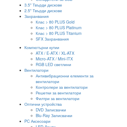
3.5" Твърди дискове
2.5" Твърди дискове
Захранвания
Клас > 80 PLUS Gold
Клас > 80 PLUS Platinum
Клас > 80 PLUS Titanium
SFX Захранвания
Компютърни кутии
ATX / E-ATX / XL-ATX
Micro-ATX / Mini-ITX
RGB LED светлини
Вентилатори
Антивибрационни елементи за
вентилатори
Контролери за вентилатори
Решетки за вентилатори
Филтри за вентилатори
Оптични устройства
DVD Записвачки
Blu-Ray Записвачки
PC Аксесоари
LED Ленти