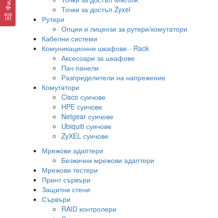
Точки за достъп Zyxel
Рутери
Опции и лицензи за рутери/комутатори
Кабелни системи
Комуникационни шкафове - Rack
Аксесоари за шкафове
Пач панели
Разпределители на напрежение
Комутатори
Cisco суичове
HPE суичове
Netgear суичове
Ubiquiti суичове
ZyXEL суичове
Мрежови адаптери
Безжични мрежови адаптери
Мрежови тестери
Принт сървъри
Защитни стени
Сървъри
RAID контролери