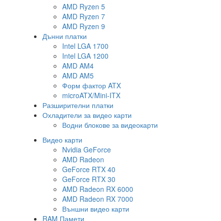
AMD Ryzen 5
AMD Ryzen 7
AMD Ryzen 9
Дънни платки
Intel LGA 1700
Intel LGA 1200
AMD AM4
AMD AM5
Форм фактор ATX
microATX/Mini-ITX
Разширителни платки
Охладители за видео карти
Водни блокове за видеокарти
Видео карти
Nvidia GeForce
AMD Radeon
GeForce RTX 40
GeForce RTX 30
AMD Radeon RX 6000
AMD Radeon RX 7000
Външни видео карти
RAM Памети