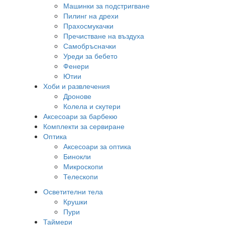
Машинки за подстригване
Пилинг на дрехи
Прахосмукачки
Пречистване на въздуха
Самобръсначки
Уреди за бебето
Фенери
Ютии
Хоби и развлечения
Дронове
Колела и скутери
Аксесоари за барбекю
Комплекти за сервиране
Оптика
Аксесоари за оптика
Бинокли
Микроскопи
Телескопи
Осветителни тела
Крушки
Пури
Таймери