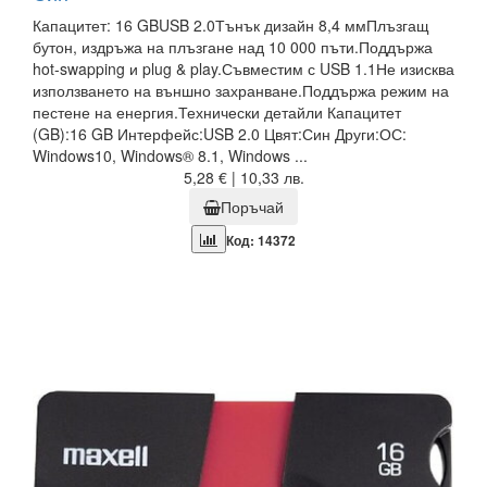
Капацитет: 16 GBUSB 2.0Тънък дизайн 8,4 ммПлъзгащ
бутон, издръжа на плъзгане над 10 000 пъти.Поддържа
hot-swapping и plug & play.Съвместим с USB 1.1Не изисква
използването на външно захранване.Поддържа режим на
пестене на енергия.Технически детайли Капацитет
(GB):16 GB Интерфейс:USB 2.0 Цвят:Син Други:ОС:
Windows10, Windows® 8.1, Windows ...
5,28 € | 10,33 лв.
Поръчай
Код: 14372