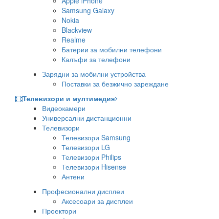
Apple iPhone
Samsung Galaxy
Nokia
Blackview
Realme
Батерии за мобилни телефони
Калъфи за телефони
Зарядни за мобилни устройства
Поставки за безжично зареждане
Телевизори и мултимедия
Видеокамери
Универсални дистанционни
Телевизори
Телевизори Samsung
Телевизори LG
Телевизори Philips
Телевизори Hisense
Антени
Професионални дисплеи
Аксесоари за дисплеи
Проектори